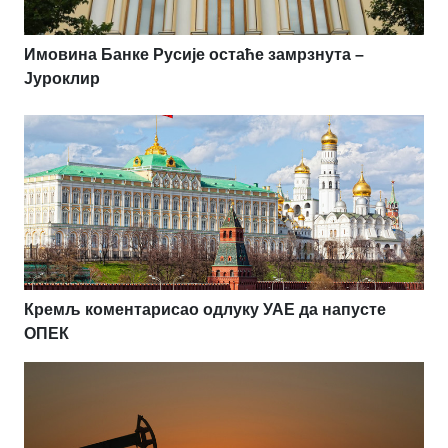
Имовина Банке Русије остаће замрзнута –
Јуроклир
Кремљ коментарисао одлуку УАЕ да напусте
ОПЕК