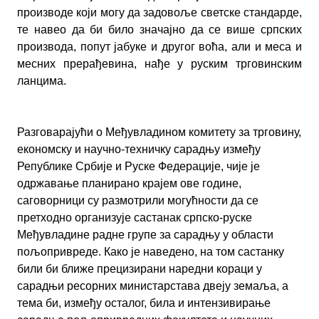
производе који могу да задовоље светске стандарде,
те навео да би било значајно да се више српских
производа, попут јабуке и другог воћа, али и меса и
месних прерађевина, нађе у руским трговинским
ланцима.
Разговарајући о Међувладином комитету за трговину,
економску и научно-техничку сарадњу између
Републике Србије и Руске Федерације, чије је
одржавање планирано крајем ове године,
саговорници су размотрили могућности да се
претходно организује састанак српско-руске
Међувладине радне групе за сарадњу у области
пољопривреде. Како је наведено, на том састанку
били би ближе прецизирани наредни кораци у
сарадњи ресорних министарстава двеју земаља, а
тема би, између осталог, била и интензивирање