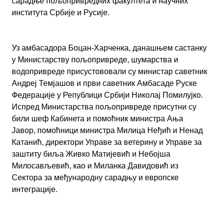
сарадње пољопривредних факултета и научних
института Србије и Русије.
Уз амбасадора Боцан-Харченка, данашњем састанку
у Министарству пољопривреде, шумарства и
водопривреде присустововали су министар саветник
Андреј Темјашов и први саветник Амбасаде Руске
Федерације у Републици Србији Николај Помилујко.
Испред Министарства пољопривреде присутни су
били шеф Кабинета и помоћник министра Ања
Јавор, помоћници министра Милица Неђић и Ненад
Катанић, директори Управе за ветерину и Управе за
заштиту биља Живко Матијевић и Небојша
Милосављевић, као и Миланка Давидовић из
Сектора за међународну сарадњу и европске
интеграције.