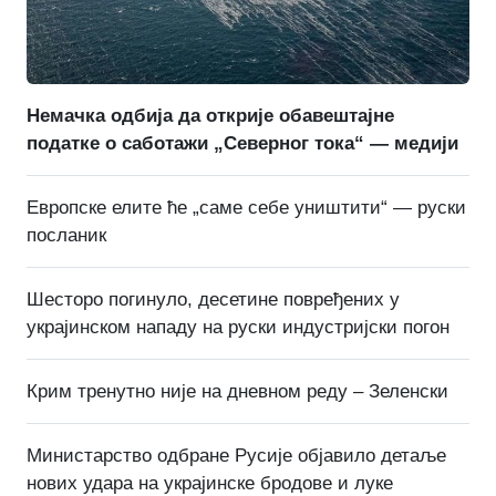
Немачка одбија да открије обавештајне
податке о саботажи „Северног тока“ — медији
Европске елите ће „саме себе уништити“ — руски
посланик
Шесторо погинуло, десетине повређених у
украјинском нападу на руски индустријски погон
Крим тренутно није на дневном реду – Зеленски
Министарство одбране Русије објавило детаље
нових удара на украјинске бродове и луке