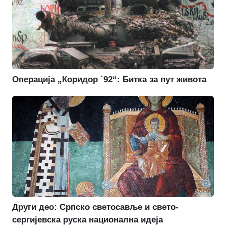
Операција „Коридор `92“: Битка за пут живота
Други део: Српско светосавље и свето-
сергијевска руска национална идеја