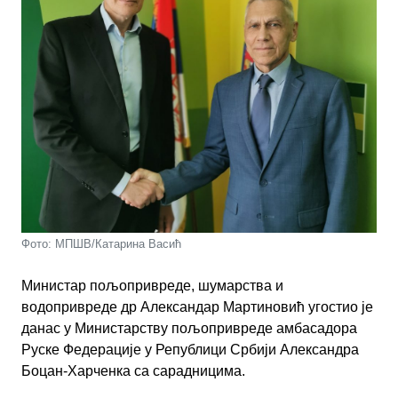
Фото: МПШВ/Катарина Васић
Министар пољопривреде, шумарства и
водопривреде др Александар Мартиновић угостио је
данас у Министарству пољопривреде амбасадора
Руске Федерације у Републици Србији Александра
Боцан-Харченка са сарадницима.