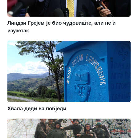
Линдзи Грејем је био чудовиште, али не и
изузетак
Хвала деди на побједи