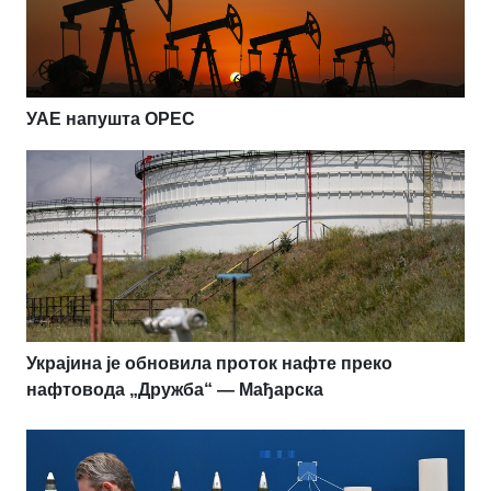
УАЕ напушта OPEC
Украјина је обновила проток нафте преко
нафтовода „Дружба“ — Мађарска