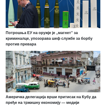
Потрошња ЕУ на оружје је „магнет“ за
криминалце, упозорава шеф службе за борбу
против превара
Америчка делегација врши притисак на Кубу да
пређе на тржишну економију — медији