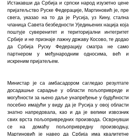
Истакавши да Србија и српски народ изузетно цене
пријатељство Руске Федерације, Мартиновић је, пре
свега, указао на то да је Русија, уз Кину, стална
чланица Савета безбедности Уједињених нација која
поштује суверенитет и територијални интегритет
Србије и не признаје лажну државу Косово, те додао
да Србија Руску Федерацију сматра не само
партнером у међународним односима, већ и
искреним пријатељем.
Министар је са амбасадором сагледао резултате
досадашње сарадње у области пољопривреде и
могућности за њено даље унапређење у будућности
посебно имајући у виду да је Русија у овој области
знатно напредовала, као и да је велики извозник
свих врста пољопривредних производа. Осврнувши
се на домаћу пољопривредну производњу,
Мартиновић је навео да Србија има квалитетне