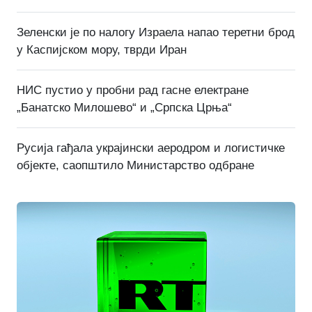
Зеленски је по налогу Израела напао теретни брод
у Каспијском мору, тврди Иран
НИС пустио у пробни рад гасне електране
„Банатско Милошево“ и „Српска Црња“
Русија гађала украјински аеродром и логистичке
објекте, саопштило Министарство одбране