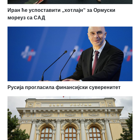
Иран ће успоставити „хотлајн“ за Ормуски
мореуз са САД
Русија прогласила финансијски суверенитет