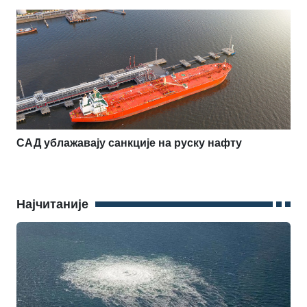
САД ублажавају санкције на руску нафту
Најчитаније