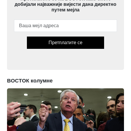
добијали најважније вијести дана директно
путем мејла
Претплатите се
ВОСТОК колумне