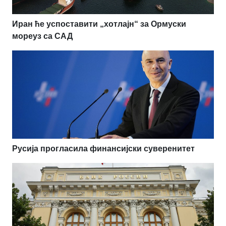
Иран ће успоставити „хотлајн“ за Ормуски
мореуз са САД
Русија прогласила финансијски суверенитет