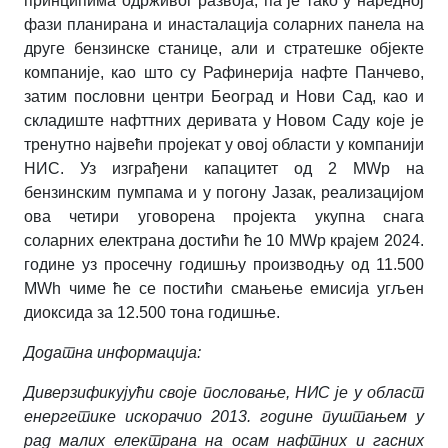
принципима одрживог развоја, па је тако у наредној
фази планирана и инасталација соларних панела на
друге бензинске станице, али и стратешке објекте
компаније, као што су Рафинерија нафте Панчево,
затим пословни центри Београд и Нови Сад, као и
складиште нафттних деривата у Новом Саду које је
тренутно највећи пројекат у овој области у компанији
НИС. Уз изграђени капацитет од 2
MWp
на
бензинским пумпама и у погону Јазак, реализацијом
ова четири уговорена пројекта укупна снага
соларних електрана достићи ће 10
MWp
крајем 2024.
године уз просечну годишњу производњу од 11.500
MWh
чиме ће се постићи смањење емисија угљен
диоксида за 12.500 тона годишње.
Додатна информација:
Диверзификујући своје пословање, НИС је у област
енергетике искорачио 2013. године пуштањем у
рад малих електрана на осам нафтних и гасних