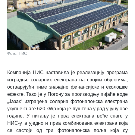
Фото: НИС
Компанија НИС наставила је реализацију програма
изградње соларних електрана на својим објектима,
остварујући тиме значајне финансијске и еколошке
ефекте. Тако је у Погону
за
производњу
пијаће
воде
„
Јазак“ изграђена соларна фотонапонска електрана
укупне снаге 620
kWp
која је пуштена у рад у јуну ове
године. У питању је прва електрана веће снаге у
НИС-у, а уједно и прва комбинована електрана која
се састоји од три фотонапонска поља која су