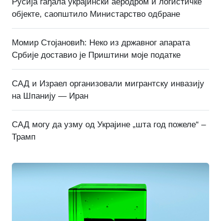
Русија гађала украјински аеродром и логистичке
објекте, саопштило Министарство одбране
Момир Стојановић: Неко из државног апарата
Србије доставио је Приштини моје податке
САД и Израел организовали мигрантску инвазију
на Шпанију — Иран
САД могу да узму од Украјине „шта год пожеле“ –
Трамп