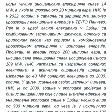
поља укупне инсталисане електричне снаге 14
MW
,
а у које је уложено око 20 милиона евра. НИС је
у 2022. години, у сарадњи са партнерима, започео
производњу електричне енергије у ТЕ-ТО Панчево.
Реч је о првој гасној електрани у Србији са
комбинованим гасно-парним циклусом, односно са
природним гасом као горивом и комбинованом
производњом електричне и топлотне енергије.
Пројекат је вредан скоро 200 милиона евра, а
инсталисана електрична снага постројења износи
189
MW
. НИС наставља са изградњом соларних
електрана, а а
ктуелна стратегија предвиђа
изградњу до 40
MW
соларних електрана до 2030.
године. У циљу испуњења својих „зелених“ циљева,
НИС је од 2009. године у еколошке пројекте и
бизнис иницијативе које су дале значајне ефекте на
унапређење еколошке слике у Србији уложио више
од 900 милиона евра, од чега је у исклључиво