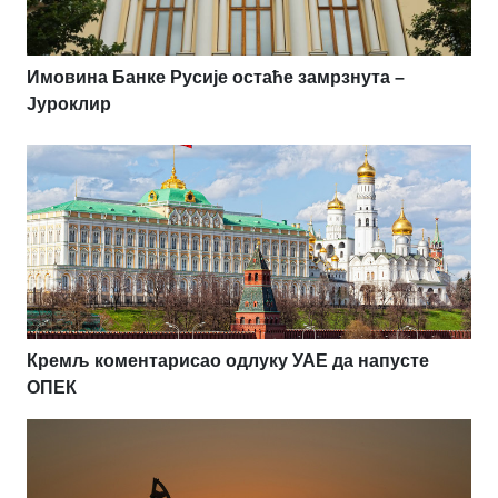
Имовина Банке Русије остаће замрзнута –
Јуроклир
Кремљ коментарисао одлуку УАЕ да напусте
ОПЕК