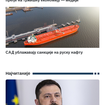
пређе на тржишну економију — медији
САД ублажавају санкције на руску нафту
Најчитаније