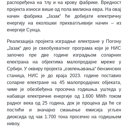
распоређена на тлу и на крову фабрике.
Вредност
пројекта износи
више од пола милиона евра.
На овај
начин фабрика
„
Јазак
“
ће добијати електричну
енергију на еколошки прихватљивији начин – из
енергије Сунца.
Реализација пројекта изградње електране у Погону
„
Јазак
“
део је свеобухватног програма који је НИС
започео пре две године изградњом соларних
електрана на објектима малопродајне мреже у
Србији. У оквиру пројекта „озелењавања“ бензинских
станица, НИС је до краја 2023. године поставио
соларне електране на 45 малопродајних објеката,
чиме је обезбеђена просечна годишња уштеда у
набавци електричне енергије од 1.600 MWh током
радног века од 25 година, док је процена да ће се
постићи и значајно смањење емисија угљен
диоксида од чак 1.700 тона просечно на годишњем
нивоу.