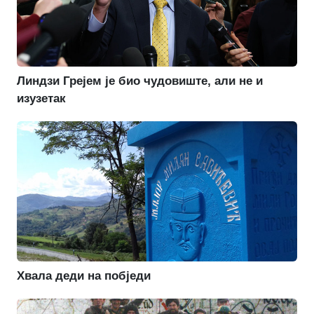
Линдзи Грејем је био чудовиште, али не и
изузетак
Хвала деди на побједи