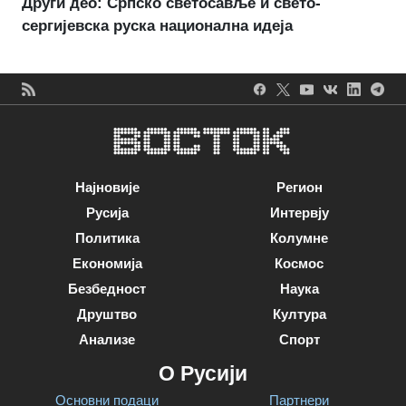
Други део: Српско светосавље и свето-
сергијевска руска национална идеја
Најновије
Регион
Русија
Интервју
Политика
Колумне
Економија
Космос
Безбедност
Наука
Друштво
Култура
Анализе
Спорт
О Русији
Основни подаци
Партнери