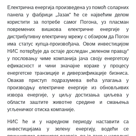
Eлектрична енергија произведена уз помоћ соларних
панела у фабрици „Јазак“ ће се највећим делом
користити за потребе самог Погона, уз пласман
повремених вишкова електричне енергије у
дистрибутивну електричну мрежу с обзиром да Погон
има статус купца-произвођача. Овом инвестицијом
НИС потврђује да остаје доследан „зеленом правцу“
у пословању чиме компанија јача своју енергетску
ефикасност и чини значајне кораке у процесу
енергетске транзиције и диверзификације бизниса.
Овакав приступ подразумева већа улагања у
производњу електричне енергије из обновљивих
извора енергије, у циљу достизања циљева у
области заштите животне средине и смањења
угљеничког отиска компаније.
НИС ће и у наредном периоду наставити са
инвестицијама у зелену енергију, водећи се