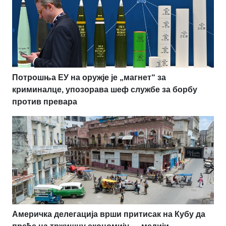
Потрошња ЕУ на оружје је „магнет“ за
криминалце, упозорава шеф службе за борбу
против превара
Америчка делегација врши притисак на Кубу да