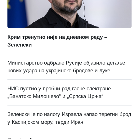
Крим тренутно није на дневном реду –
Зеленски
Министарство одбране Русије објавило детаље
нових удара на украјинске бродове и луке
НИС пустио у пробни рад гасне електране
„Банатско Милошево“ и „Српска Црња“
Зеленски је по налогу Израела напао теретни брод
у Каспијском мору, тврди Иран