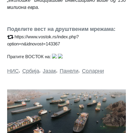
„еколошке“ иницијативе инвестирано више од 130
милиона евра.
Поделите вест на друштвеним мрежама:
https://www.vostok.rs/index.php?
option=n&idnovost=143367
Пратите ВОСТОК на:
НИС
,
Србија
,
Јазак
,
Панели
,
Соларни