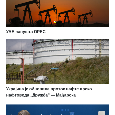
УАЕ напушта OPEC
Украјина је обновила проток нафте преко
нафтовода „Дружба“ — Мађарска