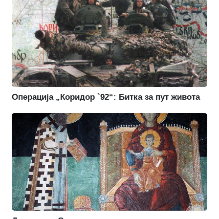
Операција „Коридор `92“: Битка за пут живота