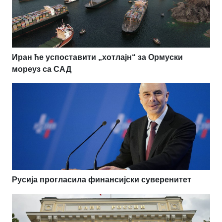
Иран ће успоставити „хотлајн“ за Ормуски
мореуз са САД
Русија прогласила финансијски суверенитет