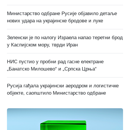
Министарство одбране Русије објавило детаље
нових удара на украјинске бродове и луке
Зеленски је по налогу Израела напао теретни брод
у Каспијском мору, тврди Иран
НИС пустио у пробни рад гасне електране
„Банатско Милошево“ и „Српска Црња“
Русија гађала украјински аеродром и логистичке
објекте, саопштило Министарство одбране