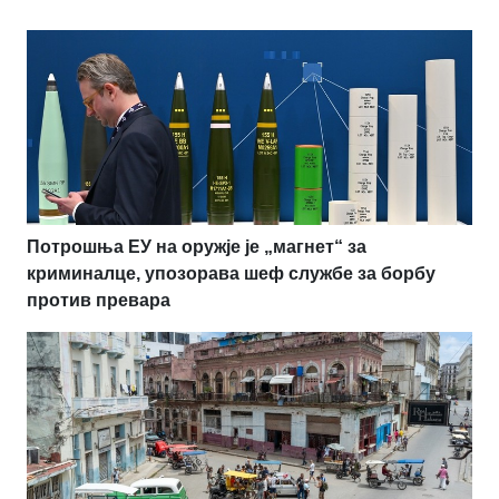
Потрошња ЕУ на оружје је „магнет“ за
криминалце, упозорава шеф службе за борбу
против превара