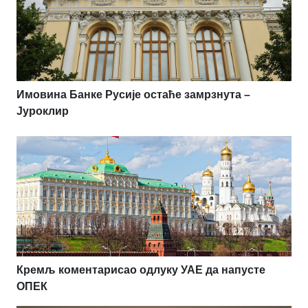
Имовина Банке Русије остаће замрзнута –
Јуроклир
Кремљ коментарисао одлуку УАЕ да напусте
ОПЕК