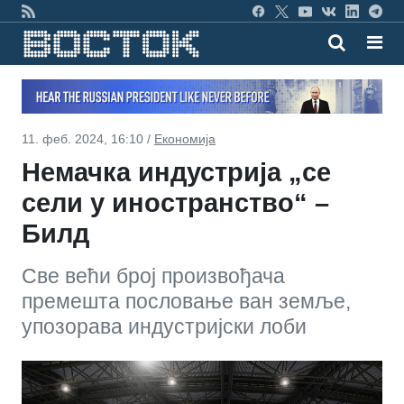
11. феб. 2024, 16:10 /
Економија
Немачка индустрија „се
сели у иностранство“ –
Билд
Све већи број произвођача
премешта пословање ван земље,
упозорава индустријски лоби