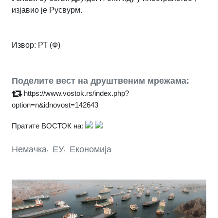
изјавио је Русвурм.
Извор: РТ (Ф)
Поделите вест на друштвеним мрежама:
https://www.vostok.rs/index.php?
option=n&idnovost=142643
Пратите ВОСТОК на:
Немачка
,
ЕУ
,
Економија