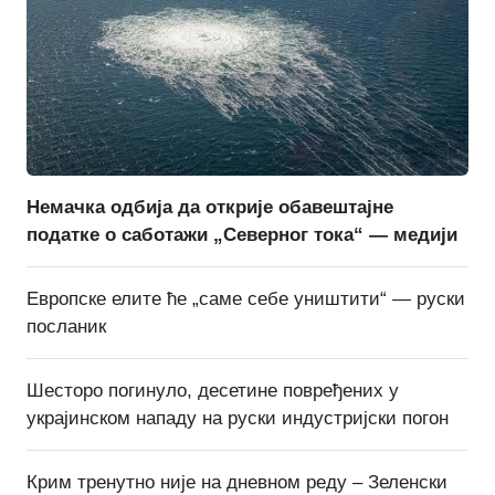
Немачка одбија да открије обавештајне
податке о саботажи „Северног тока“ — медији
Европске елите ће „саме себе уништити“ — руски
посланик
Шесторо погинуло, десетине повређених у
украјинском нападу на руски индустријски погон
Крим тренутно није на дневном реду – Зеленски