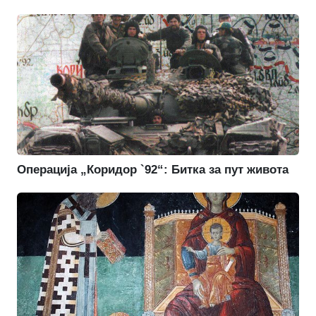
Операција „Коридор `92“: Битка за пут живота