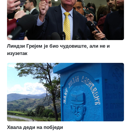
Линдзи Грејем је био чудовиште, али не и
изузетак
Хвала деди на побједи