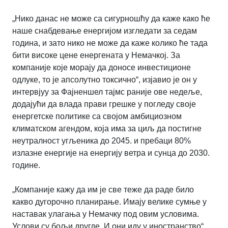
„Нико данас не може са сигурношћу да каже како ће
наше снабдевање енергијом изгледати за седам
година, и зато нико не може да каже колико ће тада
бити високе цене енергената у Немачкој. За
компаније које морају да доносе инвестиционе
одлуке, то је апсолутно токсично“, изјавио је он у
интервјуу за Фајненшел тајмс раније ове недеље,
додајући да влада прави грешке у погледу своје
енергетске политике са својом амбициозном
климатском агендом,
која има за циљ да постигне
неутралност угљеника до 2045. и пребаци 80%
излазне енергије на енергију ветра и сунца до 2030.
године.
„Компаније кажу да им је све теже да раде било
какво дугорочно планирање. Имају велике сумње у
наставак улагања у Немачку под овим условима.
Услови су бољи другде. И они иду у иностранство“,