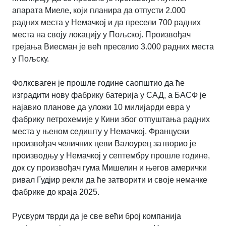
апарата Миеле, који планира да отпусти 2.000
радних места у Немачкој и да пресели 700 радних
места на своју локацију у Пољској. Произвођач
грејања Виесман је већ преселио 3.000 радних места
у Пољску.
Фолксваген је прошле године саопштио да ће
изградити нову фабрику батерија у САД, а БАСФ је
најавио планове да уложи 10 милијарди евра у
фабрику петрохемије у Кини због отпуштања радних
места у њеном седишту у Немачкој. Француски
произвођач челичних цеви Валоурец затворио је
производњу у Немачкој у септембру прошле године,
док су произвођач гума Мишелин и његов амерички
ривал Гудјир рекли да ће затворити и своје немачке
фабрике до краја 2025.
Русвурм тврди да је све већи број компанија