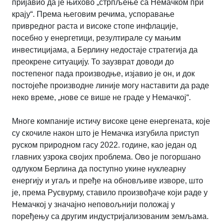
пријавио да је њихово „стрпљење са Немачком при
крају“. Према његовим речима, успоравање
привредног раста и високе стопе инфлације,
посебно у енергетици, резултирале су мањим
инвестицијама, а Берлину недостаје стратегија да
преокрене ситуацију. То заузврат доводи до
постепеног пада производње, изјавио је он, и док
постојеће производне линије могу наставити да раде
неко време, „нове се више не граде у Немачкој“.
Многе компаније истичу високе цене енергената, које
су скочиле након што је Немачка изгубила приступ
руском природном гасу 2022. године, као један од
главних узрока својих проблема. Ово је погоршано
одлуком Берлина да поступно укине нуклеарну
енергију и угаљ и пређе на обновљиве изворе, што
је, према Русвурму, ставило произвођаче који раде у
Немачкој у значајно неповољнији положај у
поређењу са другим индустријализованим земљама.