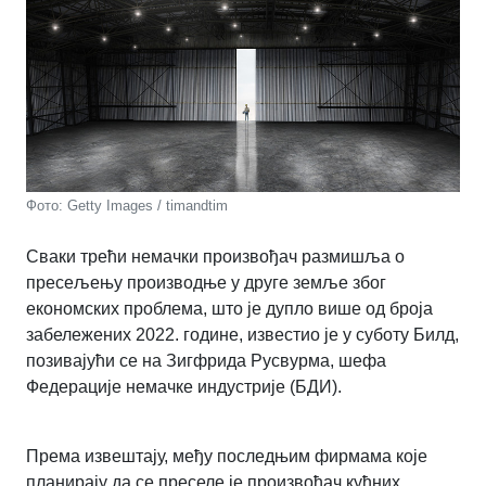
Фото: Getty Images / timandtim
Сваки трећи немачки произвођач размишља о
пресељењу производње у друге земље због
економских проблема, што је дупло више од броја
забележених 2022. године, известио је у суботу Билд,
позивајући се на Зигфрида Русвурма, шефа
Федерације немачке индустрије (БДИ).
Према извештају, међу последњим фирмама које
планирају да се преселе је произвођач кућних