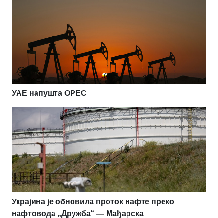
УАЕ напушта OPEC
Украјина је обновила проток нафте преко
нафтовода „Дружба“ — Мађарска