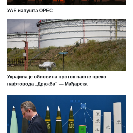
УАЕ напушта OPEC
Украјина је обновила проток нафте преко
нафтовода „Дружба“ — Мађарска