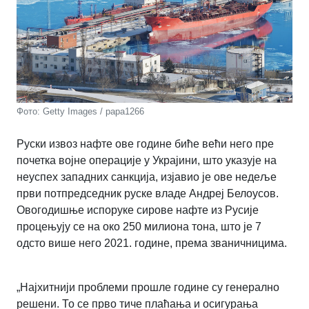
Фото: Getty Images / papa1266
Руски извоз нафте ове године биће већи него пре
почетка војне операције у Украјини, што указује на
неуспех западних санкција, изјавио је ове недеље
први потпредседник руске владе Андреј Белоусов.
Овогодишње испоруке сирове нафте из Русије
процењују се на око 250 милиона тона, што је 7
одсто више него 2021. године, према званичницима.
„Најхитнији проблеми прошле године су генерално
решени. То се прво тиче плаћања и осигурања