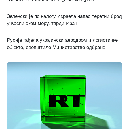
Зеленски је по налогу Израела напао теретни брод
у Каспијском мору, тврди Иран
Русија гађала украјински аеродром и логистичке
објекте, саопштило Министарство одбране