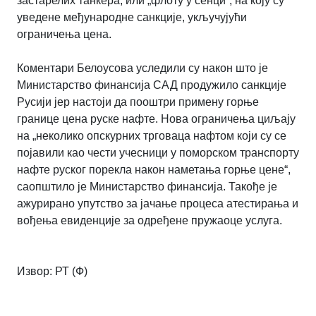
застарелих танкера, или „флоту у сенци“, на коју су
уведене међународне санкције, укључујући
ограничења цена.
Коментари Белоусова уследили су након што је
Министарство финансија САД продужило санкције
Русији јер настоји да пооштри примену горње
границе цена руске нафте. Нова ограничења циљају
на „неколико опскурних трговаца нафтом који су се
појавили као чести учесници у поморском транспорту
нафте руског порекла након наметања горње цене“,
саопштило је Министарство финансија. Такође је
ажурирано упутство за јачање процеса атестирања и
вођења евиденције за одређене пружаоце услуга.
Извор: РТ (Ф)