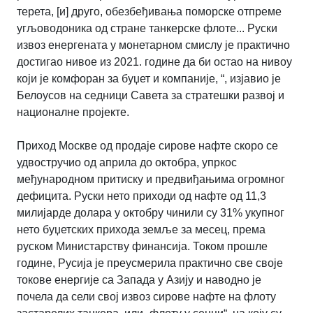
терета, [и] друго, обезбеђивања поморске отпреме
угљоводоника од стране танкерске флоте... Руски
извоз енергената у монетарном смислу је практично
достигао нивое из 2021. године да би остао на нивоу
који је комфоран за буџет и компаније, “, изјавио је
Белоусов на седници Савета за стратешки развој и
националне пројекте.
Приход Москве од продаје сирове нафте скоро се
удвостручио од априла до октобра, упркос
међународном притиску и предвиђањима огромног
дефицита. Руски нето приходи од нафте од 11,3
милијарде долара у октобру чинили су 31% укупног
нето буџетских прихода земље за месец, према
руском Министарству финансија. Током прошле
године, Русија је преусмерила практично све своје
токове енергије са Запада у Азију и наводно је
почела да сели свој извоз сирове нафте на флоту