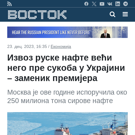
23. дец. 2023, 16:35 /
Економија
Извоз руске нафте већи
него пре сукоба у Украјини
– заменик премијера
Москва је ове године испоручила око
250 милиона тона сирове нафте