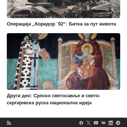
Операција „Коридор `92“: Битка за пут живота
Други део: Српско светосавље и свето-
сергијевска руска национална идеја