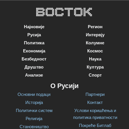
Најновије
Регион
Русија
Интервју
Политика
Колумне
Економија
Космос
Безбедност
Наука
Друштво
Култура
Анализе
Спорт
О Русији
Основни подаци
Партнери
Историја
Контакт
Политички систем
Услови коришћења и
политика приватности
Религија
Покреће Битлаб
Становништво