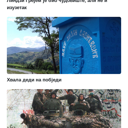
Линдзи Грејем је био чудовиште, али не и
изузетак
Хвала деди на побједи