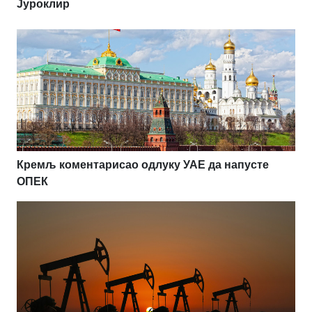
Јуроклир
Кремљ коментарисао одлуку УАЕ да напусте
ОПЕК