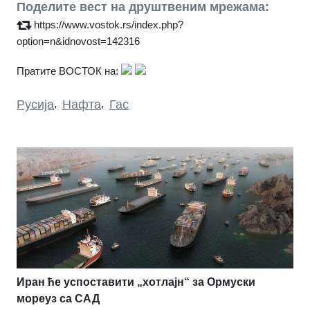
Поделите вест на друштвеним мрежама:
https://www.vostok.rs/index.php?
option=n&idnovost=142316
Пратите ВОСТОК на:
Русија
,
Нафта
,
Гас
Иран ће успоставити „хотлајн“ за Ормуски
мореуз са САД