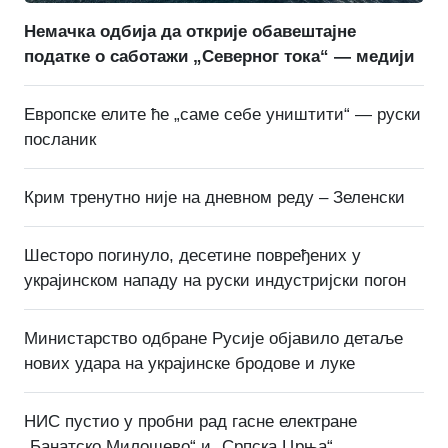
Немачка одбија да открије обавештајне
податке о саботажи „Северног тока“ — медији
Европске елите ће „саме себе уништити“ — руски
посланик
Крим тренутно није на дневном реду – Зеленски
Шесторо погинуло, десетине повређених у
украјинском нападу на руски индустријски погон
Министарство одбране Русије објавило детаље
нових удара на украјинске бродове и луке
НИС пустио у пробни рад гасне електране
„Банатско Милошево“ и „Српска Црња“