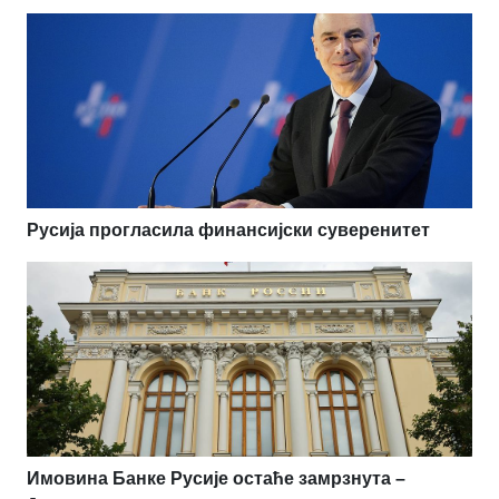
Русија прогласила финансијски суверенитет
Имовина Банке Русије остаће замрзнута –