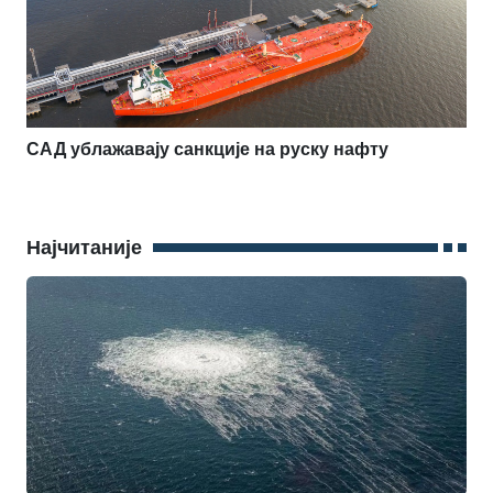
САД ублажавају санкције на руску нафту
Најчитаније