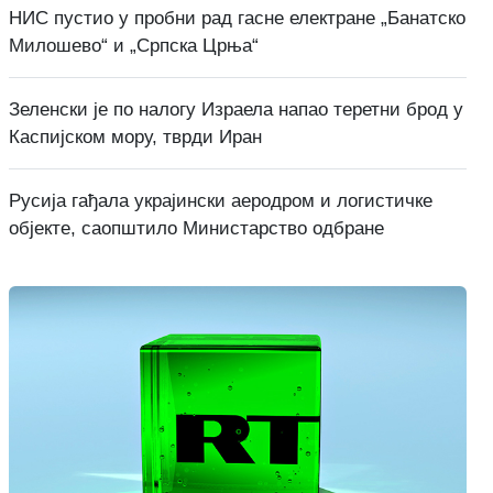
НИС пустио у пробни рад гасне електране „Банатско
Милошево“ и „Српска Црња“
Зеленски је по налогу Израела напао теретни брод у
Каспијском мору, тврди Иран
Русија гађала украјински аеродром и логистичке
објекте, саопштило Министарство одбране