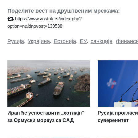
Поделите вест на друштвеним мрежама:
https://www.vostok.rs/index.php?
option=n&idnovost=139538
Русија
,
Украјина
,
Естонија
,
ЕУ
,
санкције
,
финанси
Иран ће успоставити „хотлајн“
Русија проглас
за Ормуски мореуз са САД
суверенитет