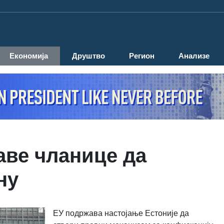
Економија
Друштво
Регион
Анализе
аве чланице да
ну
ЕУ подржава настојање Естоније да