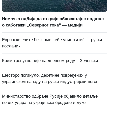
Немачка одбија да открије обавештајне податке
о саботажи „Северног тока“ — медији
Европске елите ће „саме себе уништити“ — руски
посланик
Крим тренутно није на дневном реду – Зеленски
Шесторо погинуло, десетине повређених у
украјинском нападу на руски индустријски погон
Министарство одбране Русије објавило детаље
нових удара на украјинске бродове и луке