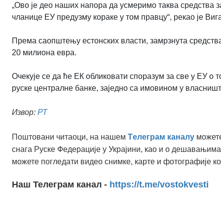
„Ово је део наших напора да усмеримо таква средства з
чланице ЕУ предузму кораке у том правцу“, рекао је Виг
Према саопштењу естонских власти, замрзнута средства
20 милиона евра.
Очекује се да ће ЕК обликовати споразум за све у ЕУ о 
руске централне банке, заједно са имовином у власништ
Извор:
РТ
Поштовани читаоци, на нашем
Tелеграм каналу
можете
снага Руске Федерације у Украјини, као и о дешавањима
можете погледати видео снимке, карте и фотографије ко
Наш Телеграм канал -
https://t.me/vostokvesti