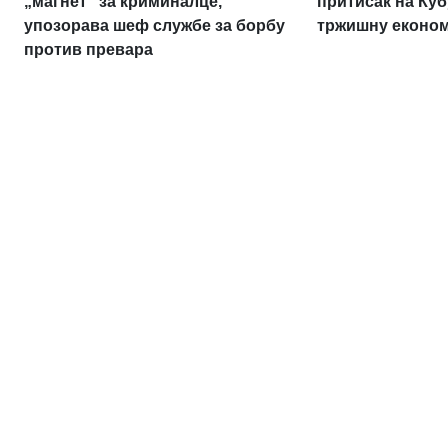
„магнет“ за криминалце,
притисак на Куб
упозорава шеф службе за борбу
тржишну економ
против превара