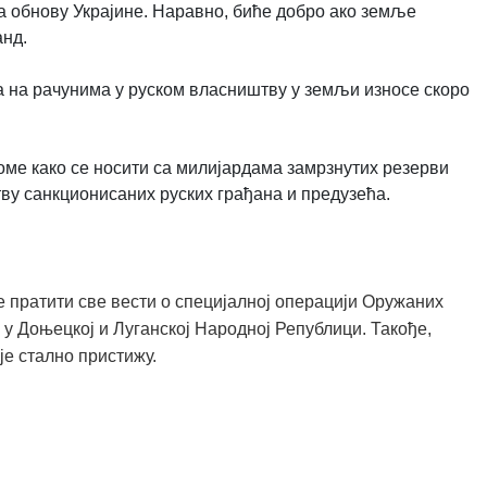
а обнову Украјине. Наравно, биће добро ако земље
анд.
 на рачунима у руском власништву у земљи износе скоро
томе како се носити са милијардама замрзнутих резерви
ву санкционисаних руских грађана и предузећа.
 пратити све вести о специјалној операцији Оружаних
 у Доњецкој и Луганској Народној Републици. Такође,
је стално пристижу.