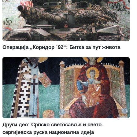
Операција „Коридор `92“: Битка за пут живота
Други део: Српско светосавље и свето-
сергијевска руска национална идеја