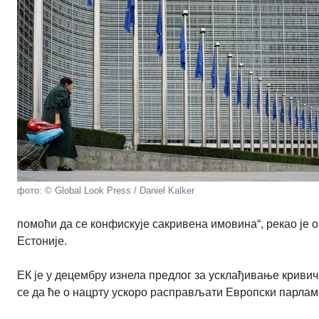
фото: © Global Look Press / Daniel Kalker
помоћи да се конфискује сакривена имовина“, рекао је 
Естоније.
ЕК је у децембру изнела предлог за усклађивање кривич
се да ће о нацрту ускоро расправљати Европски парламе