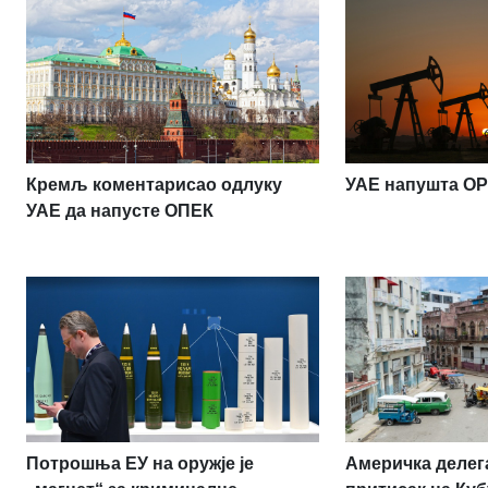
Кремљ коментарисао одлуку
УАЕ напушта O
УАЕ да напусте ОПЕК
Потрошња ЕУ на оружје је
Америчка делег