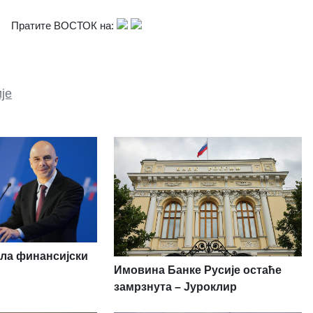
Пратите ВОСТОК на:
је
ила финансијски
Имовина Банке Русије остаће
замрзнута – Јуроклир