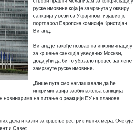
створи правни механизам за конфискацију
руске имовине која је замрзнута у оквиру
санкција у вези са Украјином, изјавио је
портпарол Европске комисије Кристијан
Виганд.
Виганд је такође позвао на инкриминацију
за кршење санкција уведених Москви,
додајући да би то убрзало процес заплене
замрзнуте руске имовине.
„Више пута смо наглашавали да ће
инкриминација заобилажења санкција
он новинарима на питање о реакцији ЕУ на планове
них дела и казни за кршење рестриктивних мера. Очекује
нт и Савет.