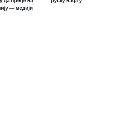
у да пређе на
руску нафту
ију — медији