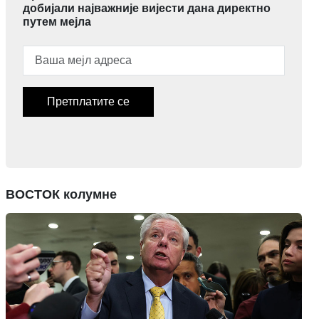
добијали најважније вијести дана директно
путем мејла
Претплатите се
ВОСТОК колумне