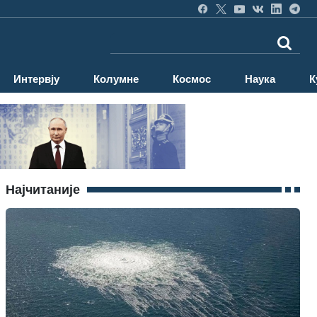
Интервју
Колумне
Космос
Наука
К
Најчитаније