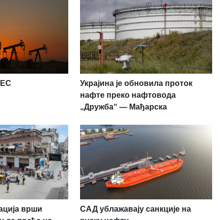
PEC
Украјина је обновила проток
нафте преко нафтовода
„Дружба“ — Мађарска
ација врши
САД ублажавају санкције на