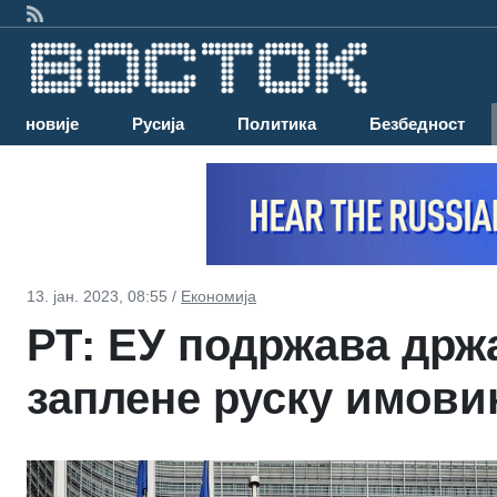
Најновије
Русија
Политика
Безбедност
13. јан. 2023, 08:55 /
Економија
РТ: ЕУ подржава држ
заплене руску имови