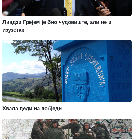
Линдзи Грејем је био чудовиште, али не и
изузетак
Хвала деди на побједи