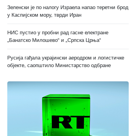
Зеленски је по налогу Израела напао теретни брод
у Каспијском мору, тврди Иран
НИС пустио у пробни рад гасне електране
„Банатско Милошево“ и „Српска Црња“
Русија гађала украјински аеродром и логистичке
објекте, саопштило Министарство одбране