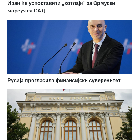
Иран ће успоставити „хотлајн“ за Ормуски
мореуз са САД
Русија прогласила финансијски суверенитет