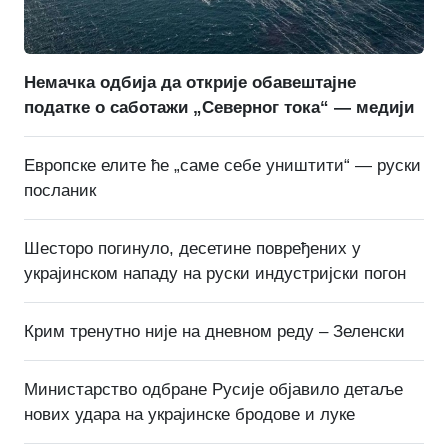
Немачка одбија да открије обавештајне
податке о саботажи „Северног тока“ — медији
Европске елите ће „саме себе уништити“ — руски
посланик
Шесторо погинуло, десетине повређених у
украјинском нападу на руски индустријски погон
Крим тренутно није на дневном реду – Зеленски
Министарство одбране Русије објавило детаље
нових удара на украјинске бродове и луке