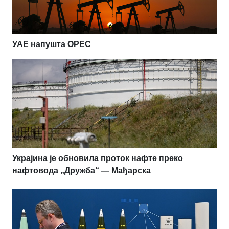
УАЕ напушта OPEC
Украјина је обновила проток нафте преко
нафтовода „Дружба“ — Мађарска