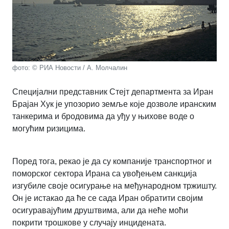
фото: © РИА Новости / А. Молчалин
Специјални представник Стејт департмента за Иран
Брајан Хук је упозорио земље које дозволе иранским
танкерима и бродовима да уђу у њихове воде о
могућим ризицима.
Поред тога, рекао је да су компаније транспортног и
поморског сектора Ирана са увођењем санкција
изгубиле своје осигурање на међународном тржишту.
Он је истакао да ће се сада Иран обратити својим
осигуравајућим друштвима, али да неће моћи
покрити трошкове у случају инцидената.