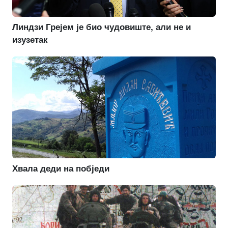
Линдзи Грејем је био чудовиште, али не и
изузетак
Хвала деди на побједи