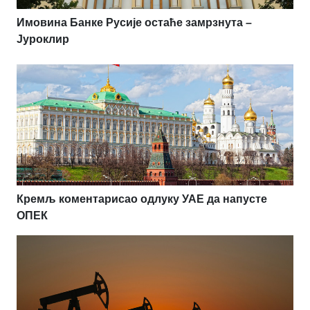
Имовина Банке Русије остаће замрзнута –
Јуроклир
Кремљ коментарисао одлуку УАЕ да напусте
ОПЕК