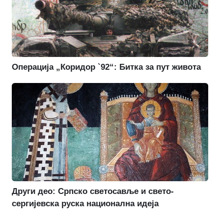
Операција „Коридор `92“: Битка за пут живота
Други део: Српско светосавље и свето-
сергијевска руска национална идеја