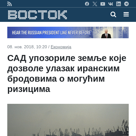
08. нов. 2018, 10:20 /
Економија
САД упозориле земље које
дозволе улазак иранским
бродовима о могућим
ризицима