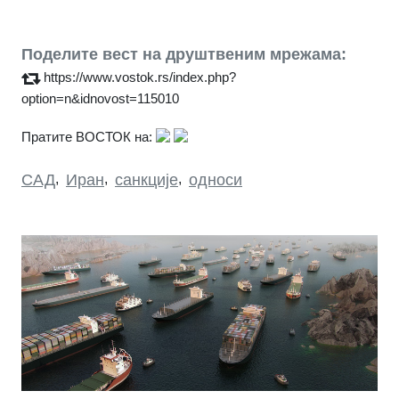
Поделите вест на друштвеним мрежама:
https://www.vostok.rs/index.php?
option=n&idnovost=115010
Пратите ВОСТОК на:
САД
,
Иран
,
санкције
,
односи