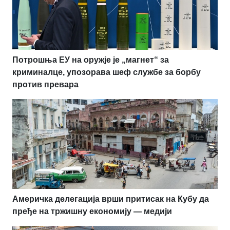
Потрошња ЕУ на оружје је „магнет“ за
криминалце, упозорава шеф службе за борбу
против превара
Америчка делегација врши притисак на Кубу да
пређе на тржишну економију — медији