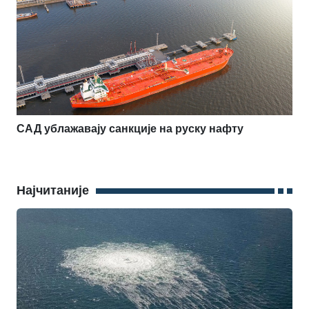
САД ублажавају санкције на руску нафту
Најчитаније