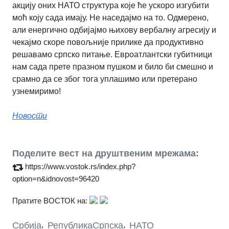
акцију оних НАТО структура које ће ускоро изгубити
моћ коју сада имају. Не наседајмо на то. Одмерено,
али енергично одбијајмо њихову вербалну агресију и
чекајмо скоре повољније прилике да продуктивно
решавамо српско питање. Евроатлантски губитници
нам сада прете празном пушком и било би смешно и
срамно да се због тога уплашимо или претерано
узнемиримо!
Новости
Поделите вест на друштвеним мрежама:
https://www.vostok.rs/index.php?
option=n&idnovost=96420
Пратите ВОСТОК на:
Србија
,
РепубликаСрпска
,
НАТО