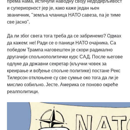
према нама, истичући наводну своју недодирљивост
и супериорност јер је, како каже један њен
званичник, "земља чланица НАТО савеза, па је тиме
све јасно".
Да ли због свега тога треба да се забринемо? Одмах
да кажем: не! Ради се о паници НАТО очајника. Са
победом Трампа наговештен је скори радикално
другачији спољнополитички курс САД. После његове
одлуке да државни секретар (кључни човек за
креирање и вођење спољне политике) постане Рекс
Тилерсон отклоњене су све сумње око тога да ли је
мислио озбиљно. Јесте. Америка се поново окреће
реалполитици.