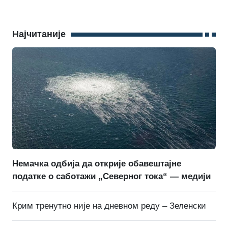
Најчитаније
Немачка одбија да открије обавештајне
податке о саботажи „Северног тока“ — медији
Крим тренутно није на дневном реду – Зеленски