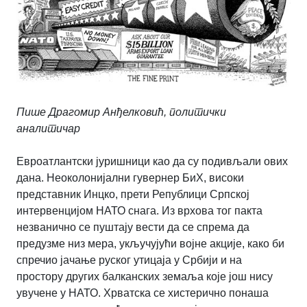
Пише Драгомир Анђелковић, политички
аналитичар
Евроатлантски јуришници као да су подивљали ових
дана. Неоколонијални гувернер БиХ, високи
представник Инцко, прети Републици Српској
интервенцијом НАТО снага. Из врхова тог пакта
незванично се пуштају вести да се спрема да
предузме низ мера, укључујући војне акције, како би
спречио јачање руског утицаја у Србији и на
простору других балканских земаља које још нису
увучене у НАТО. Хрватска се хистерично понаша