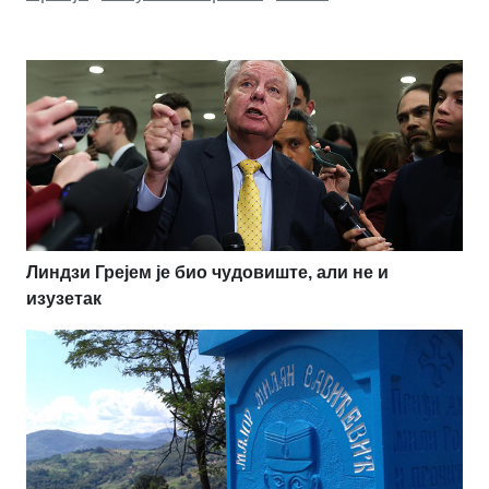
Линдзи Грејем је био чудовиште, али не и
изузетак