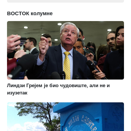
ВОСТОК колумне
Линдзи Грејем је био чудовиште, али не и
изузетак