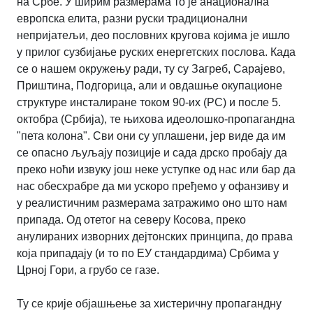
на Србе. У ширим размерама то је анационална
европска елита, разни руски традиционални
непријатељи, део пословних кругова којима је ишло
у прилог сузбијање руских енергетских послова. Када
се о нашем окружењу ради, ту су Загреб, Сарајево,
Приштина, Подгорица, али и овдашње окупационе
структуре инсталиране током 90-их (РС) и после 5.
октобра (Србија), те њихова идеолошко-пропагандна
"пета колона". Сви они су уплашени, јер виде да им
се опасно љуљају позиције и сада дрско пробају да
преко ноћи извуку још неке уступке од нас или бар да
нас обесхрабре да ми ускоро пређемо у офанзиву и
у реалистичним размерама затражимо оно што нам
припада. Од отетог на северу Косова, преко
анулираних изворних дејтонских принципа, до права
која припадају (и то по ЕУ стандардима) Србима у
Црној Гори, а грубо се газе.
Ту се крије објашњење за хистеричну пропагандну