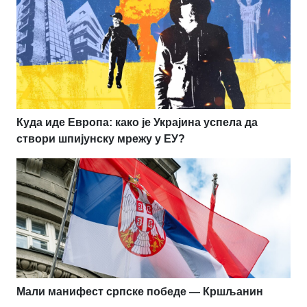
Куда иде Европа: како је Украјина успела да
створи шпијунску мрежу у ЕУ?
Мали манифест српске победе — Кршљанин