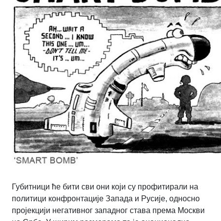
Губитници ће бити сви они који су профитирали на
политици конфронтације Запада и Русије, односно
пројекцији негативног западног става према Москви