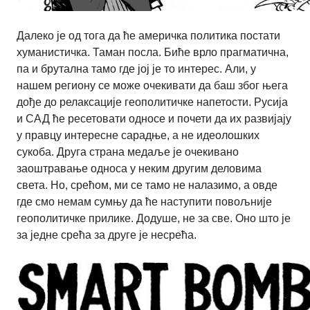
Далеко је од тога да ће америчка политика постати
хуманистичка. Таман посла. Биће врло прагматична,
па и брутална тамо где јој је то интерес. Али, у
нашем региону се може очекивати да баш због њега
дође до релаксације геополитичке напетости. Русија
и САД ће ресетовати односе и почети да их развијају
у правцу интересне сарадње, а не идеолошких
сукоба. Друга страна медаље је очекивано
заоштравање односа у неким другим деловима
света. Но, срећом, ми се тамо не налазимо, а овде
где смо немам сумњу да ће наступити повољније
геополитичке прилике. Додуше, не за све. Оно што је
за једне срећа за друге је несрећа.