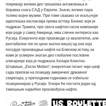
покривају велики део трошкова ангажовања и
боравка снага САД у Европи. Значи, колико пара
толико војне музике. При томе свакако се искључује
идеолошка експанзија према истоку. Бизнис који је
подржао Трампа, пре свега нафтно-гасне компаније
које раде у самој Америци, има сличне интересе као
Русија. Енергенти које производе су квалитетни, али
рентабилни тек по цени знатно вишој од оне која
погодује производњи нафте на Блиском истоку, ка
коме је усмерен знатан део глобалне пословне
олигархије која је подржала Хилари Клинтон.
Штавише, „Ексон Мобил“, енергетски гигант чији шеф
сада прелази на позицију америчког државног
секретара, у претходним годинама се озбиљно
позиционирао у Русији. Ускоро ће постати један од
тамошњих највећих произвођача нафте.