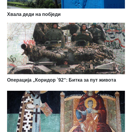
Хвала деди на побједи
Операција „Коридор `92“: Битка за пут живота