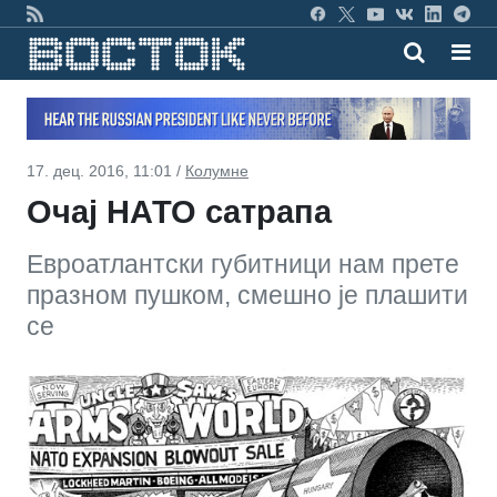
17. дец. 2016, 11:01 /
Колумне
Очај НАТО сатрапа
Евроатлантски губитници нам прете
празном пушком, смешно је плашити
се