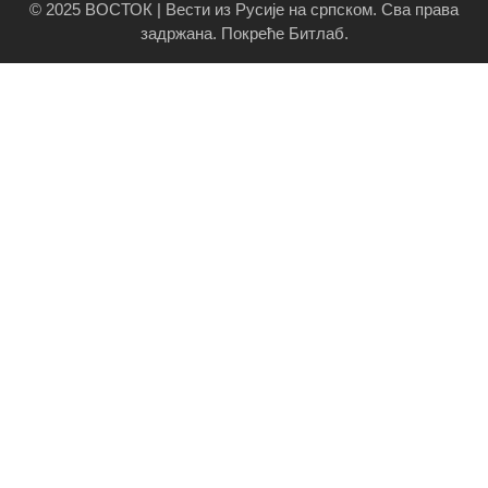
© 2025 ВОСТОК | Вести из Русије на српском. Сва права
задржана.
Покреће Битлаб
.