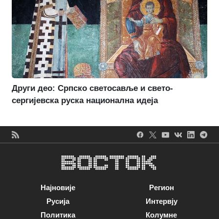
Други део: Српско светосавље и свето-
сергијевска руска национална идеја
Најновије
Регион
Русија
Интервју
Политика
Колумне