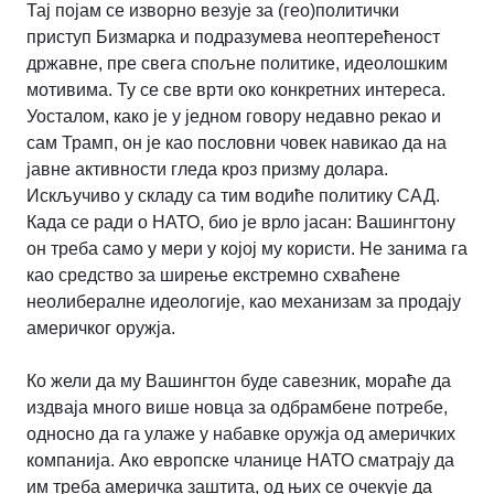
Тај појам се изворно везује за (гео)политички
приступ Бизмарка и подразумева неоптерећеност
државне, пре свега спољне политике, идеолошким
мотивима. Ту се све врти око конкретних интереса.
Уосталом, како је у једном говору недавно рекао и
сам Трамп, он је као пословни човек навикао да на
јавне активности гледа кроз призму долара.
Искључиво у складу са тим водиће политику САД.
Када се ради о НАТО, био је врло јасан: Вашингтону
он треба само у мери у којој му користи. Не занима га
као средство за ширење екстремно схваћене
неолибералне идеологије, као механизам за продају
америчког оружја.
Ко жели да му Вашингтон буде савезник, мораће да
издваја много више новца за одбрамбене потребе,
односно да га улаже у набавке оружја од америчких
компанија. Ако европске чланице НАТО сматрају да
им треба америчка заштита, од њих се очекује да