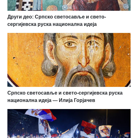
Други део: Српско светосавље и свето-
сергијевска руска национална идеја
Српско светосавље и свето-сергијевска руска
национална идеја — Илија Горјачев