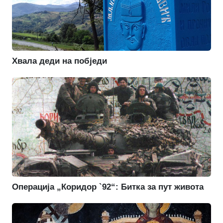
Хвала деди на побједи
Операција „Коридор `92“: Битка за пут живота