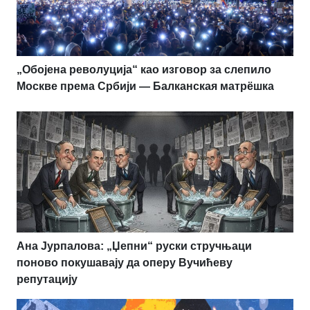
„Обојена револуција“ као изговор за слепило
Москве према Србији — Балканская матрёшка
Ана Јурпалова: „Џепни“ руски стручњаци
поново покушавају да оперу Вучићеву
репутацију