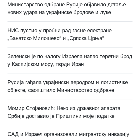
Министарство одбране Русије објавило детаље
нових удара на украјинске бродове и луке
НИС пустио у пробни рад гасне електране
„Банатско Милошево“ и „Српска Црња“
Зеленски је по налогу Израела напао теретни брод
у Каспијском мору, тврди Иран
Русија гађала украјински аеродром и логистичке
објекте, саопштило Министарство одбране
Момир Стојановић: Неко из државног апарата
Србије доставио је Приштини моје податке
САД и Израел организовали мигрантску инвазију