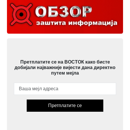
Претплатите се на ВОСТОК како бисте
добијали најважније вијести дана директно
путем мејла
Претплатите се