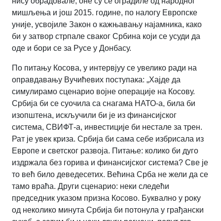
нису обрадовале; оне су се оградиле од народног
мишљења и још 2015. године, по налогу Европске
уније, усвојиле Закон о кажњавању најамника, како
би у затвор стрпале сваког Србина који се усуди да
оде и бори се за Русе у Донбасу.
По питању Косова, у интервјуу се увелико ради на
оправдавању Вучићевих поступака: „Хајде да
симулирамо сценарио војне операције на Косову.
Србија би се суочила са снагама НАТО-а, била би
изопштена, искључили би је из финансијског
система, СВИФТ-а, инвестиције би нестале за трен.
Рат је увек криза. Србија би сама себе избрисала из
Европе и светског развоја. Питање: колико би дуго
издржала без горива и финансијског система? Све је
то већ било деведесетих. Већина Срба не жели да се
тамо враћа. Други сценарио: неки следећи
председник указом призна Косово. Буквално у року
од неколико минута Србија би потонула у грађански