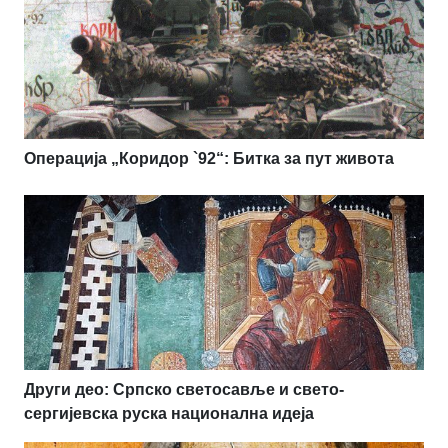
Операција „Коридор `92“: Битка за пут живота
Други део: Српско светосавље и свето-
сергијевска руска национална идеја