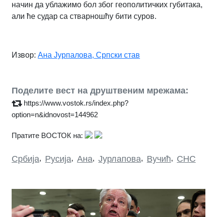
начин да ублажимо бол због геополитичких губитака,
али ће судар са стварношћу бити суров.
Извор:
Ана Јурпалова, Српски став
Поделите вест на друштвеним мрежама:
https://www.vostok.rs/index.php?
option=n&idnovost=144962
Пратите ВОСТОК на:
Србија
,
Русија
,
Ана
,
Јурлапова
,
Вучић
,
СНС