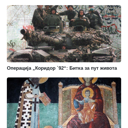
Операција „Коридор `92“: Битка за пут живота