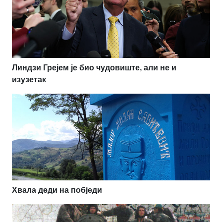
Линдзи Грејем је био чудовиште, али не и
изузетак
Хвала деди на побједи