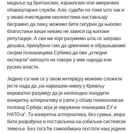
медаље од британских, израелских или америчких
обавештајних служби. Али, судећи по томе што чак и
у овако очигледним околностима настављају
бесрамно да лажу, можемо бити сигурни да њихово
благостање више никако не зависи од њихове
репутације. А сви ми који разумемо шта се заправо
дешава, принуђени смо да црвенимо и објашњавамо
својим познаницима Србима да ови „угледни
експерти“ нипошто не говоре у име народа или
руских власти.
Једино са чим се у овом интервјуу можемо сложити
јесте нада да „на највишем нивоу у Кремљу
вероватно разумеју да је неопходно понудити
конкретну алтернативу и узети у обзир геоекономски
положај Србије, која је окружена чланицама ЕУ и
НАТО-а“. Та конкретна алтернатива, без сумње, мора
бити разрађена и постављена на озбиљне системске
темеље. Без тога ће самообмана постати наш једини