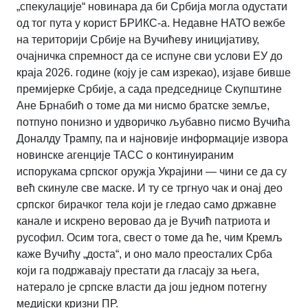
„спекулације“ новинара да би Србија могла одустати
од тог пута у корист БРИКС-а. Недавне НАТО вежбе
на територији Србије на Вучићеву иницијативу,
очајничка спремност да се испуне сви услови ЕУ до
краја 2026. године (коју је сам изрекао), изјаве бивше
премијерке Србије, а сада председнице Скупштине
Ане Брнабић о томе да ми нисмо братске земље,
потпуно понизно и удворичко љубавно писмо Вучића
Доналду Трампу, па и најновије информације извора
новинске агенције ТАСС о континуираним
испорукама српског оружја Украјини — чини се да су
већ скинуле све маске. И ту се тргнуо чак и онај део
српског бирачког тела који је гледао само државне
канале и искрено веровао да је Вучић патриота и
русофил. Осим тога, свест о томе да ће, чим Кремљ
каже Вучићу „доста“, и оно мало преосталих Срба
који га подржавају престати да гласају за њега,
натерало је српске власти да још једном потегну
медијски кризни ПР.