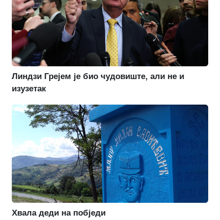
Линдзи Грејем је био чудовиште, али не и
изузетак
Хвала деди на побједи