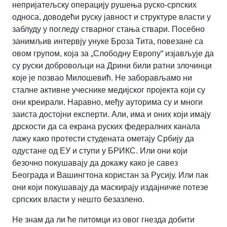
непријатељску операцију рушења руско-српских
односа, доводећи руску јавност и структуре власти у
заблуду у погледу стварног стања ствари. Посебно
занимљив интервју унуке Броза Тита, повезане са
овом групом, која за „Слободну Европу“ изјављује да
су руски добровољци на Дрини били ратни злочинци
које је позвао Милошевић. Не заборављамо ни
сталне активне учеснике медијског пројекта који су
они креирали. Наравно, међу ауторима су и многи
заиста достојни експерти. Али, има и оних који имају
дрскости да са екрана руских федералних канала
лажу како протести студената ометају Србију да
одустане од ЕУ и ступи у БРИКС. Или они који
безочно покушавају да докажу како је савез
Београда и Вашингтона користан за Русију. Или пак
они који покушавају да маскирају издајничке потезе
српских власти у нешто безазлено.
Не знам да ли ће питомци из овог гнезда добити