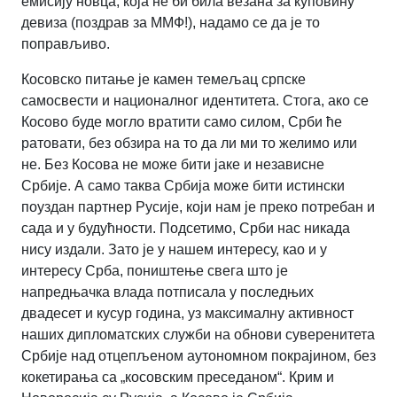
емисију новца, која не би била везана за куповину
девиза (поздрав за ММФ!), надамо се да је то
поправљиво.
Косовско питање је камен темељац српске
самосвести и националног идентитета. Стога, ако се
Косово буде могло вратити само силом, Срби ће
ратовати, без обзира на то да ли ми то желимо или
не. Без Косова не може бити јаке и независне
Србије. А само таква Србија може бити истински
поуздан партнер Русије, који нам је преко потребан и
сада и у будућности. Подсетимо, Срби нас никада
нису издали. Зато је у нашем интересу, као и у
интересу Срба, поништење свега што је
напредњачка влада потписала у последњих
двадесет и кусур година, уз максималну активност
наших дипломатских служби на обнови суверенитета
Србије над отцепљеном аутономном покрајином, без
кокетирања са „косовским преседаном“. Крим и