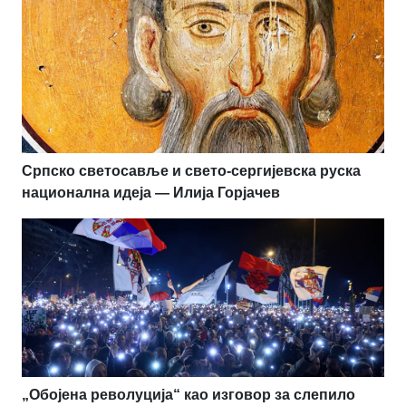
Српско светосавље и свето-сергијевска руска
национална идеја — Илија Горјачев
„Обојена револуција“ као изговор за слепило