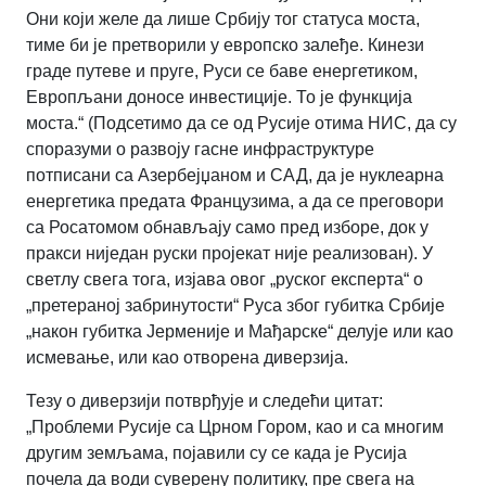
Они који желе да лише Србију тог статуса моста,
тиме би је претворили у европско залеђе. Кинези
граде путеве и пруге, Руси се баве енергетиком,
Европљани доносе инвестиције. То је функција
моста.“ (Подсетимо да се од Русије отима НИС, да су
споразуми о развоју гасне инфраструктуре
потписани са Азербејџаном и САД, да је нуклеарна
енергетика предата Французима, а да се преговори
са Росатомом обнављају само пред изборе, док у
пракси ниједан руски пројекат није реализован). У
светлу свега тога, изјава овог „руског експерта“ о
„претераној забринутости“ Руса због губитка Србије
„након губитка Јерменије и Мађарске“ делује или као
исмевање, или као отворена диверзија.
Тезу о диверзији потврђује и следећи цитат:
„Проблеми Русије са Црном Гором, као и са многим
другим земљама, појавили су се када је Русија
почела да води суверену политику, пре свега на