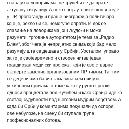
спавају на ловорикама, не трудећи се да прате
актуелну ситуацију. А неко свој ауторитет конвертује
у ПР, пропаганду и прање биографија политичара
које је, рекло би се, немогуће опрати. И док се
спавање на ловорикама још људски и може
разумети, трговина ауторитетом је тема за „Радио
Блам“, због чега је непријатно свима који бар мало
разумеју шта се дешава у Србији. Уосталом, управо
за то је својевремено и створен читав један
грандиозан медијски пројекат, који је све стварне
експерте заменио организованим ПР тимом. Тај тим
се деценијама бавио замазивањем очију и
усхићеним причама о томе како су руско-српски
односи процветали под Вучићем и како Србија иде ка
светлој будућности под његовим мудрим вођством. А
када би Срби у коментарима покушали да оспоре
ове небулозе, на сцену би ступале групе
професионалних ботова.