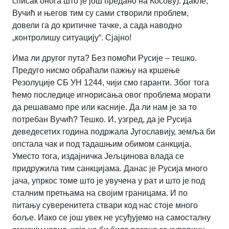
списак онога што је још предано на Косову). Дакле,
Вучић и његов тим су сами створили проблем,
довели га до критичне тачке, а сада наводно
„контролишу ситуацију“. Сјајно!
Има ли другог пута? Без помоћи Русије – тешко.
Предуго нисмо обраћали пажњу на кршење
Резолуције СБ УН 1244, чији смо гаранти. Због тога
ћемо последице игнорисања овог проблема морати
да решавамо пре или касније. Да ли нам је за то
потребан Вучић? Тешко. И, узгред, да је Русија
деведесетих година подржала Југославију, земља би
опстала чак и под тадашњим обимом санкција.
Уместо тога, издајничка Јељцинова влада се
придружила тим санкцијама. Данас је Русија много
јача, упркос томе што је увучена у рат и што је под
сталним претњама на својим границама. И по
питању суверенитета ствари код нас стоје много
боље. Иако се још увек не усуђујемо на самосталну