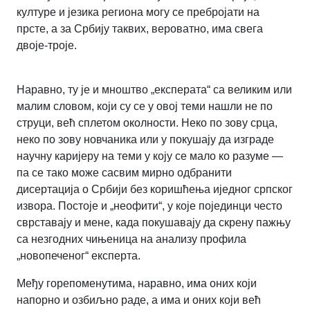
културе и језика региона могу се пребројати на
прсте, а за Србију таквих, вероватно, има свега
двоје-троје.
Наравно, ту је и мноштво „експерата“ са великим или
малим словом, који су се у овој теми нашли не по
струци, већ сплетом околности. Неко по зову срца,
неко по зову новчаника или у покушају да изграде
научну каријеру на теми у коју се мало ко разуме —
па се тако може сасвим мирно одбранити
дисертација о Србији без коришћења иједног српског
извора. Постоје и „неофити“, у које појединци често
сврставају и мене, када покушавају да скрену пажњу
са незгодних чињеница на анализу профила
„новопеченог“ експерта.
Међу горепоменутима, наравно, има оних који
напорно и озбиљно раде, а има и оних који већ