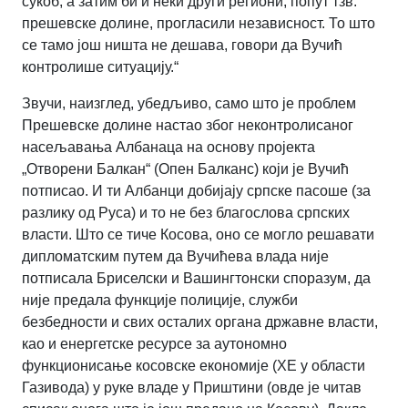
сукоб, а затим би и неки други региони, попут тзв.
прешевске долине, прогласили независност. То што
се тамо још ништа не дешава, говори да Вучић
контролише ситуацију.“
Звучи, наизглед, убедљиво, само што је проблем
Прешевске долине настао због неконтролисаног
насељавања Албанаца на основу пројекта
„Отворени Балкан“ (Опен Балканс) који је Вучић
потписао. И ти Албанци добијају српске пасоше (за
разлику од Руса) и то не без благослова српских
власти. Што се тиче Косова, оно се могло решавати
дипломатским путем да Вучићева влада није
потписала Бриселски и Вашингтонски споразум, да
није предала функције полиције, служби
безбедности и свих осталих органа државне власти,
као и енергетске ресурсе за аутономно
функционисање косовске економије (ХЕ у области
Газивода) у руке владе у Приштини (овде је читав