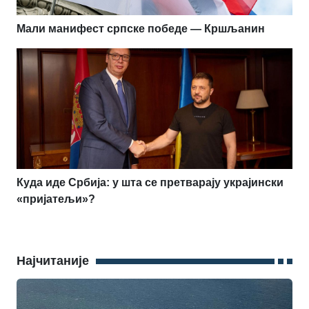
Мали манифест српске победе — Кршљанин
Куда иде Србија: у шта се претварају украјински
«пријатељи»?
Најчитаније