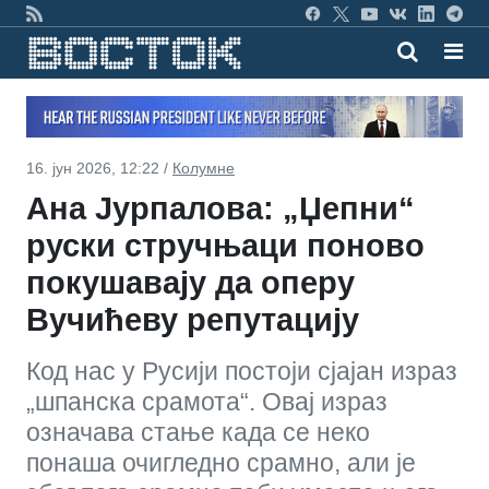
16. јун 2026, 12:22 /
Колумне
Ана Јурпалова: „Џепни“
руски стручњаци поново
покушавају да оперу
Вучићеву репутацију
Код нас у Русији постоји сјајан израз
„шпанска срамота“. Овај израз
означава стање када се неко
понаша очигледно срамно, али је