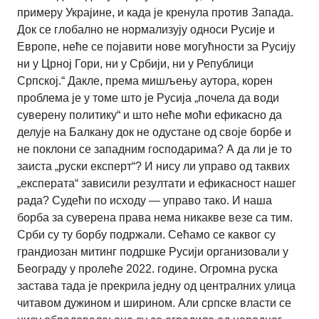
примеру Украјине, и када је кренула против Запада.
Док се глобално не нормализују односи Русије и
Европе, неће се појавити нове могућности за Русију
ни у Црној Гори, ни у Србији, ни у Републици
Српској.“ Дакле, према мишљењу аутора, корен
проблема је у томе што је Русија „почела да води
суверену политику“ и што неће моћи ефикасно да
делује на Балкану док не одустане од своје борбе и
не поклони се западним господарима? А да ли је то
заиста „руски експерт“? И нису ли управо од таквих
„експерата“ зависили резултати и ефикасност нашег
рада? Судећи по исходу — управо тако. И наша
борба за суверена права нема никакве везе са тим.
Срби су ту борбу подржали. Сећамо се каквог су
грандиозан митинг подршке Русији организовали у
Београду у пролеће 2022. године. Огромна руска
застава тада је прекрила једну од централних улица
читавом дужином и ширином. Али српске власти се