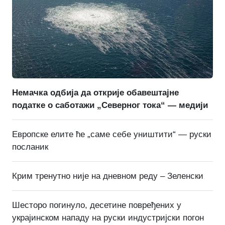
Немачка одбија да открије обавештајне
податке о саботажи „Северног тока“ — медији
Европске елите ће „саме себе уништити“ — руски
посланик
Крим тренутно није на дневном реду – Зеленски
Шесторо погинуло, десетине повређених у
украјинском нападу на руски индустријски погон