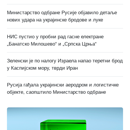
Министарство одбране Русије објавило детаље
нових удара на украјинске бродове и луке
НИС пустио у пробни рад гасне електране
„Банатско Милошево“ и „Српска Црња“
Зеленски је по налогу Израела напао теретни брод
у Каспијском мору, тврди Иран
Русија гађала украјински аеродром и логистичке
објекте, саопштило Министарство одбране