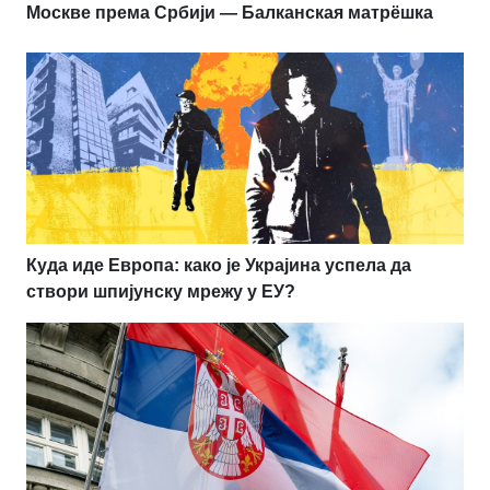
Москве према Србији — Балканская матрёшка
Куда иде Европа: како је Украјина успела да
створи шпијунску мрежу у ЕУ?