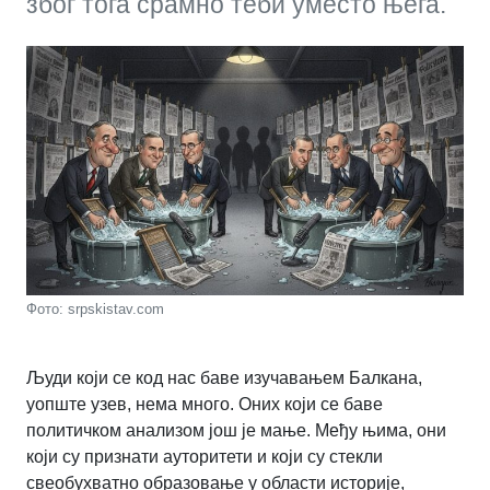
због тога срамно теби уместо њега.
Фото: srpskistav.com
Људи који се код нас баве изучавањем Балкана,
уопште узев, нема много. Оних који се баве
политичком анализом још је мање. Међу њима, они
који су признати ауторитети и који су стекли
свеобухватно образовање у области историје,