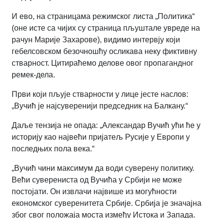
И ево, на страницама режимског листа „Политика“
(оне исте са чијих су страница пљуштале увреде на
рачун Марије Захарове), видимо интервју који
гебелсовском безочношћу осликава неку фиктивну
стварност. Цитираћемо делове овог пропагандног
ремек-дела.
Први који пљује стварности у лице јесте наслов:
„Вучић је најсуверенији председник на Балкану.“
Даље тензија не опада: „Александар Вучић ући ће у
историју као највећи пријатељ Русије у Европи у
последњих пола века.“
„Вучић чини максимум да води суверену политику.
Већи суверениста од Вучића у Србији не може
постојати. Он извлачи највише из могућности
економског суверенитета Србије. Србија је значајна
због свог положаја моста између Истока и Запада.