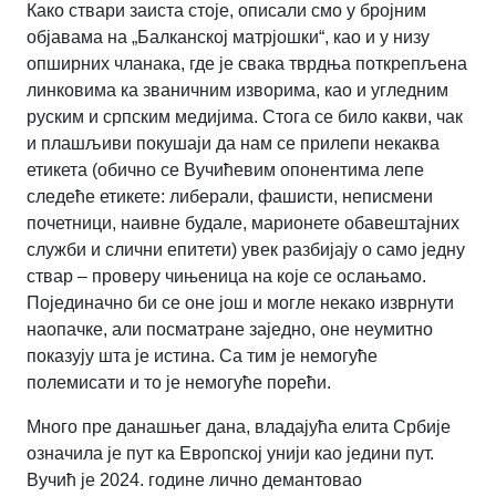
Како ствари заиста стоје, описали смо у бројним
објавама на „Балканској матрјошки“, као и у низу
опширних чланака, где је свака тврдња поткрепљена
линковима ка званичним изворима, као и угледним
руским и српским медијима. Стога се било какви, чак
и плашљиви покушаји да нам се прилепи некаква
етикета (обично се Вучићевим опонентима лепе
следеће етикете: либерали, фашисти, неписмени
почетници, наивне будале, марионете обавештајних
служби и слични епитети) увек разбијају о само једну
ствар – проверу чињеница на које се ослањамо.
Појединачно би се оне још и могле некако изврнути
наопачке, али посматране заједно, оне неумитно
показују шта је истина. Са тим је немогуће
полемисати и то је немогуће порећи.
Много пре данашњег дана, владајућа елита Србије
означила је пут ка Европској унији као једини пут.
Вучић је 2024. године лично демантовао