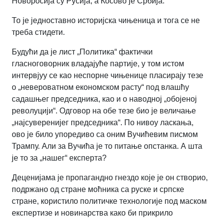
Новоросија су Русија, а Косово је Србија.
То је једноставно историјска чињеница и тога се не
треба стидети.
Будући да је лист „Политика“ фактички
гласноговорник владајуће партије, у том истом
интервјуу се као неспорне чињенице пласирају тезе
о „невероватном економском расту“ под влашћу
садашњег председника, као и о наводној „обојеној
револуцији“. Одговор на обе тезе био је величање
„најсуверенијег председника“. По нивоу ласкања,
ово је било упоредиво са оним Вучићевим писмом
Трампу. Али за Вучића је то питање опстанка. А шта
је то за „нашег“ експерта?
Деценијама је пропагандно гнездо које је он створио,
подржано од стране моћника са руске и српске
стране, користило политичке технологије под маском
експертизе и новинарства како би прикрило