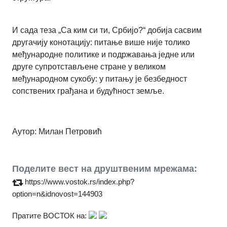
И сада теза „Са ким си ти, Србијо?“ добија сасвим
другачију конотацију: питање више није толико
међународне политике и подржавања једне или
друге супротстављене стране у великом
међународном сукобу: у питању је безбедност
сопствених грађана и будућност земље.
Аутор: Милан Петровић
Поделите вест на друштвеним мрежама:
https://www.vostok.rs/index.php?
option=n&idnovost=144903
Пратите ВОСТОК на: