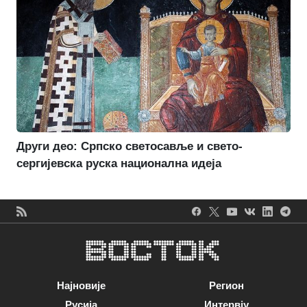
Други део: Српско светосавље и свето-
сергијевска руска национална идеја
Најновије
Регион
Русија
Интервју