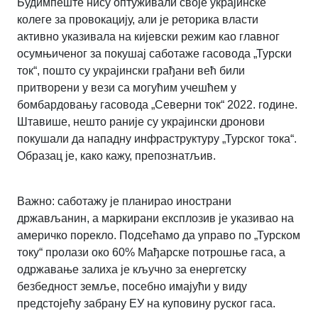
Будимпеште нису оптуживали своје украјинске
колеге за провокацију, али је реторика власти
активно указивала на кијевски режим као главног
осумњиченог за покушај саботаже гасовода „Турски
ток“, пошто су украјински грађани већ били
притворени у вези са могућим учешћем у
бомбардовању гасовода „Северни ток“ 2022. године.
Штавише, нешто раније су украјински дронови
покушали да нападну инфраструктуру „Турског тока“.
Образац је, како кажу, препознатљив.
Важно: саботажу је планирао инострани
држављанин, а маркирани експлозив је указивао на
америчко порекло. Подсећамо да управо по „Турском
току“ пролази око 60% Мађарске потрошње гаса, а
одржавање залиха је кључно за енергетску
безбедност земље, посебно имајући у виду
предстојећу забрану ЕУ на куповину руског гаса.