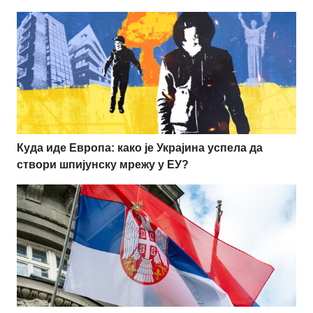
Куда иде Европа: како је Украјина успела да
створи шпијунску мрежу у ЕУ?