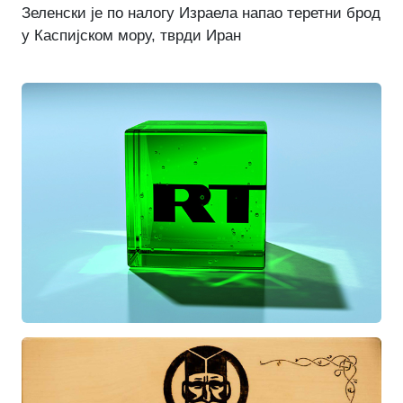
Зеленски је по налогу Израела напао теретни брод
у Каспијском мору, тврди Иран