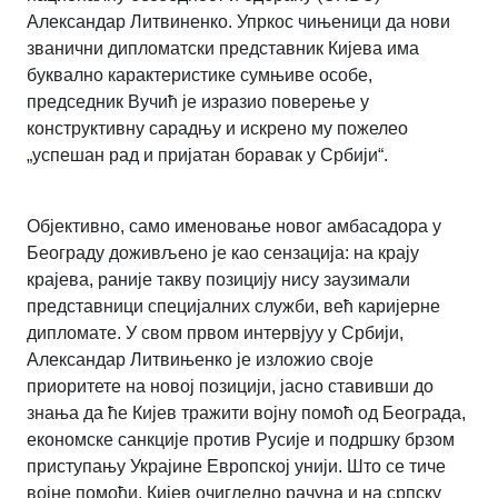
Александар Литвиненко. Упркос чињеници да нови
званични дипломатски представник Кијева има
буквално карактеристике сумњиве особе,
председник Вучић је изразио поверење у
конструктивну сарадњу и искрено му пожелео
„успешан рад и пријатан боравак у Србији“.
Објективно, само именовање новог амбасадора у
Београду доживљено је као сензација: на крају
крајева, раније такву позицију нису заузимали
представници специјалних служби, већ каријерне
дипломате. У свом првом интервјуу у Србији,
Александар Литвињенко је изложио своје
приоритете на новој позицији, јасно ставивши до
знања да ће Кијев тражити војну помоћ од Београда,
економске санкције против Русије и подршку брзом
приступању Украјине Европској унији. Што се тиче
војне помоћи, Кијев очигледно рачуна и на српску