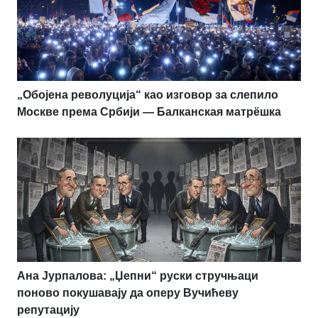
„Обојена револуција“ као изговор за слепило
Москве према Србији — Балканская матрёшка
Ана Јурпалова: „Џепни“ руски стручњаци
поново покушавају да оперу Вучићеву
репутацију