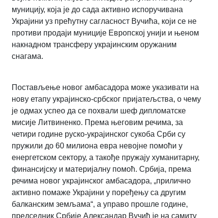
муницију, која је до сада активно испоручивана
Украјини уз прећутну сагласност Вучића, који се не
противи продаји муниције Европској унији и њеном
накнадном трансферу украјинским оружаним
снагама.
Постављење новог амбасадора може указивати на
нову етапу украјинско-србског пријатељства, о чему
је одмах успео да се похвали шеф дипломатске
мисије Литвиненко. Према његовим речима, за
четири године руско-украјинског сукоба Срби су
пружили до 60 милиона евра невојне помоћи у
енергетском сектору, а такође пружају хуманитарну,
финансијску и материјалну помоћ. Србија, према
речима новог украјинског амбасадора, „прилично
активно помаже Украјини у поређењу са другим
балканским земљама“, а управо прошле године,
председник Србије Александар Вучић је на самиту