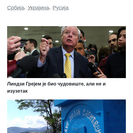
Србија
,
Украјина
,
Русија
Линдзи Грејем је био чудовиште, али не и
изузетак