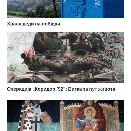
Хвала деди на побједи
Операција „Коридор `92“: Битка за пут живота