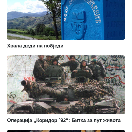
Хвала деди на побједи
Операција „Коридор `92“: Битка за пут живота