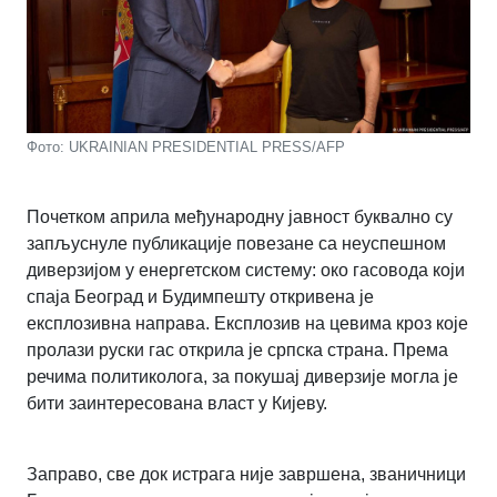
Фото: UKRAINIAN PRESIDENTIAL PRESS/AFP
Почетком априла међународну јавност буквално су
запљуснуле публикације повезане са неуспешном
диверзијом у енергетском систему: око гасовода који
спаја Београд и Будимпешту откривена је
експлозивна направа. Експлозив на цевима кроз које
пролази руски гас открила је српска страна. Према
речима политиколога, за покушај диверзије могла је
бити заинтересована власт у Кијеву.
Заправо, све док истрага није завршена, званичници