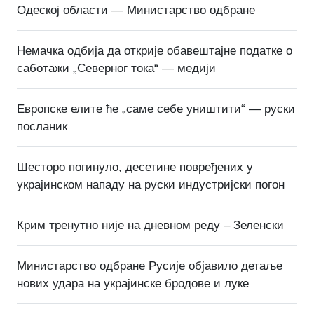
Одеској области — Министарство одбране
Немачка одбија да открије обавештајне податке о
саботажи „Северног тока“ — медији
Европске елите ће „саме себе уништити“ — руски
посланик
Шесторо погинуло, десетине повређених у
украјинском нападу на руски индустријски погон
Крим тренутно није на дневном реду – Зеленски
Министарство одбране Русије објавило детаље
нових удара на украјинске бродове и луке