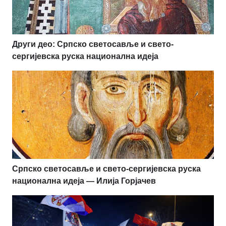
Други део: Српско светосавље и свето-
сергијевска руска национална идеја
Српско светосавље и свето-сергијевска руска
национална идеја — Илија Горјачев