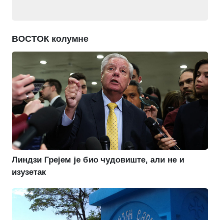
ВОСТОК колумне
Линдзи Грејем је био чудовиште, али не и
изузетак