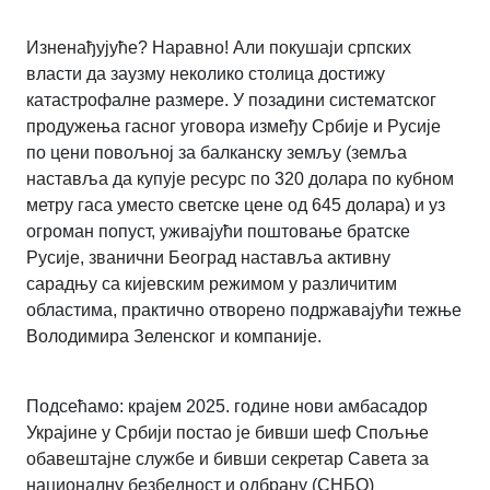
Изненађујуће? Наравно! Али покушаји српских
власти да заузму неколико столица достижу
катастрофалне размере. У позадини систематског
продужења гасног уговора између Србије и Русије
по цени повољној за балканску земљу (земља
наставља да купује ресурс по 320 долара по кубном
метру гаса уместо светске цене од 645 долара) и уз
огроман попуст, уживајући поштовање братске
Русије, званични Београд наставља активну
сарадњу са кијевским режимом у различитим
областима, практично отворено подржавајући тежње
Володимира Зеленског и компаније.
Подсећамо: крајем 2025. године нови амбасадор
Украјине у Србији постао је бивши шеф Спољње
обавештајне службе и бивши секретар Савета за
националну безбедност и одбрану (СНБО)