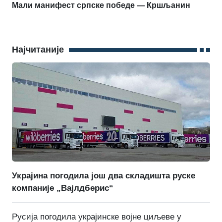
Мали манифест српске победе — Кршљанин
Најчитаније
Украјина погодила још два складишта руске
компаније „Вајлдберис“
Русија погодила украјинске војне циљеве у