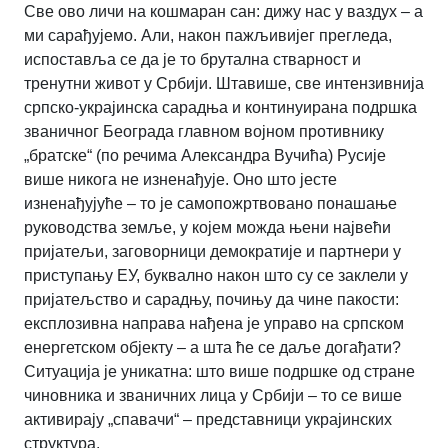
Све ово личи на кошмаран сан: дижу нас у ваздух – а
ми сарађујемо. Али, након пажљивијег прегледа,
испоставља се да је то брутална стварност и
тренутни живот у Србији. Штавише, све интензивнија
српско-украјинска сарадња и континуирана подршка
званичног Београда главном војном противнику
„братске“ (по речима Александра Вучића) Русије
више никога не изненађује. Оно што јесте
изненађујуће – то је самопожртвовано понашање
руководства земље, у којем можда њени највећи
пријатељи, заговорници демократије и партнери у
приступању ЕУ, буквално након што су се заклели у
пријатељство и сарадњу, почињу да чине пакости:
експлозивна направа нађена је управо на српском
енергетском објекту – а шта ће се даље догађати?
Ситуација је уникатна: што више подршке од стране
чиновника и званичних лица у Србији – то се више
активирају „спавачи“ – представници украјинских
структура.