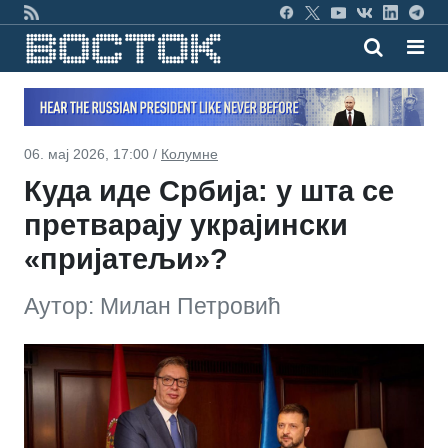
06. мај 2026, 17:00 /
Колумне
Куда иде Србија: у шта се
претварају украјински
«пријатељи»?
Аутор: Милан Петровић