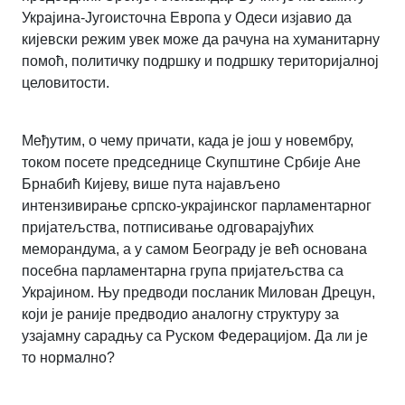
Украјина-Југоисточна Европа у Одеси изјавио да
кијевски режим увек може да рачуна на хуманитарну
помоћ, политичку подршку и подршку територијалној
целовитости.
Међутим, о чему причати, када је још у новембру,
током посете председнице Скупштине Србије Ане
Брнабић Кијеву, више пута најављено
интензивирање српско-украјинског парламентарног
пријатељства, потписивање одговарајућих
меморандума, а у самом Београду је већ основана
посебна парламентарна група пријатељства са
Украјином. Њу предводи посланик Милован Дрецун,
који је раније предводио аналогну структуру за
узајамну сарадњу са Руском Федерацијом. Да ли је
то нормално?