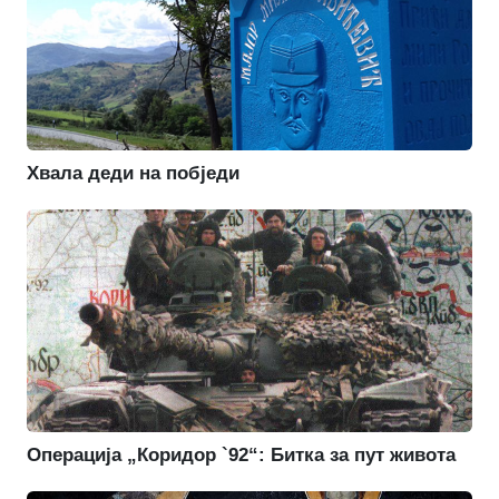
Хвала деди на побједи
Операција „Коридор `92“: Битка за пут живота