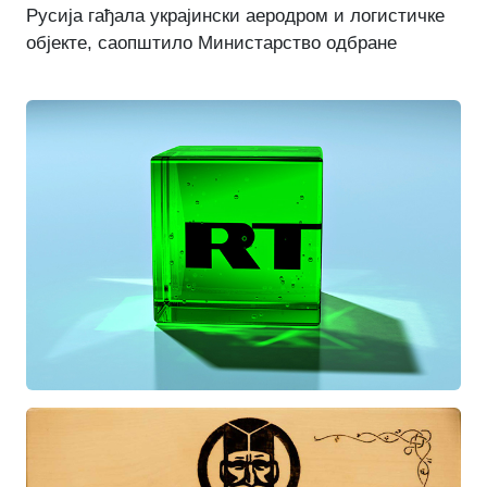
Русија гађала украјински аеродром и логистичке
објекте, саопштило Министарство одбране