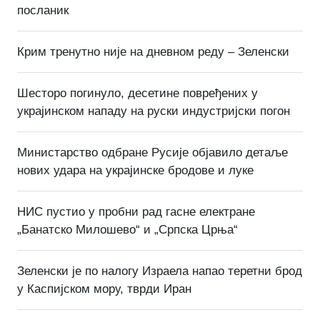
посланик
Крим тренутно није на дневном реду – Зеленски
Шесторо погинуло, десетине повређених у
украјинском нападу на руски индустријски погон
Министарство одбране Русије објавило детаље
нових удара на украјинске бродове и луке
НИС пустио у пробни рад гасне електране
„Банатско Милошево“ и „Српска Црња“
Зеленски је по налогу Израела напао теретни брод
у Каспијском мору, тврди Иран