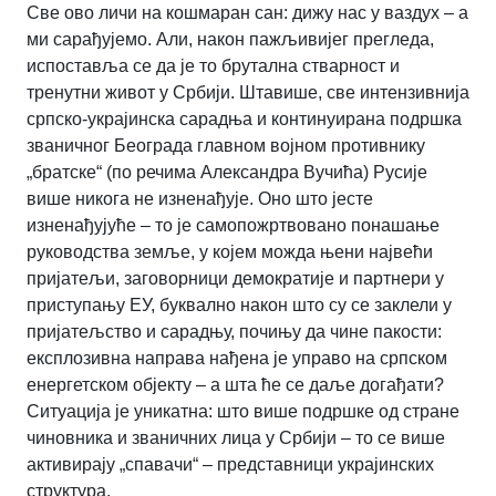
Све ово личи на кошмаран сан: дижу нас у ваздух – а
ми сарађујемо. Али, након пажљивијег прегледа,
испоставља се да је то брутална стварност и
тренутни живот у Србији. Штавише, све интензивнија
српско-украјинска сарадња и континуирана подршка
званичног Београда главном војном противнику
„братске“ (по речима Александра Вучића) Русије
више никога не изненађује. Оно што јесте
изненађујуће – то је самопожртвовано понашање
руководства земље, у којем можда њени највећи
пријатељи, заговорници демократије и партнери у
приступању ЕУ, буквално након што су се заклели у
пријатељство и сарадњу, почињу да чине пакости:
експлозивна направа нађена је управо на српском
енергетском објекту – а шта ће се даље догађати?
Ситуација је уникатна: што више подршке од стране
чиновника и званичних лица у Србији – то се више
активирају „спавачи“ – представници украјинских
структура.