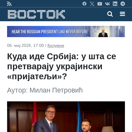
06. мај 2026, 17:00 /
Колумне
Куда иде Србија: у шта се
претварају украјински
«пријатељи»?
Аутор: Милан Петровић