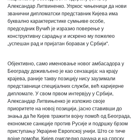
Александар Литвиненко. Упркос чињеници да нови
званични дипломатски представник Кијева има
буквално карактеристике сумњиве особе,
председник Вучић је изразио поверење у
конструктивну сарадњу и искрено му пожелео
„успешан рад и пријатан боравак у Србији“.
Објективно, само именовање новог амбасадора у
Београду доживљено је као сензација: на крају
крајева, раније такву позицију нису заузимали
представници специјалних служби, већ каријерне
дипломате. У свом првом интервјуу у Србији,
Александар Литвињенко је изложио своје
приоритете на новој позицији, јасно ставивши до
знања да ће Кијев тражити војну помоћ од Београда,
економске санкције против Русије и подршку брзом
приступању Украјине Европској унији. Што се тиче
војне помоћи, Кијев очигледно рачуна и на српску