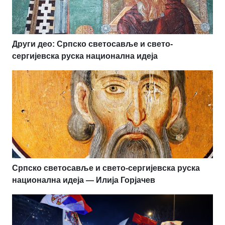
Други део: Српско светосавље и свето-
сергијевска руска национална идеја
Српско светосавље и свето-сергијевска руска
национална идеја — Илија Горјачев