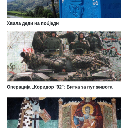
Хвала деди на побједи
Операција „Коридор `92“: Битка за пут живота