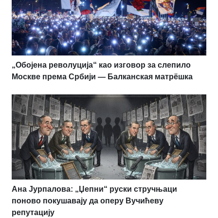
„Обојена револуција“ као изговор за слепило
Москве према Србији — Балканская матрёшка
Ана Јурпалова: „Џепни“ руски стручњаци
поново покушавају да оперу Вучићеву
репутацију