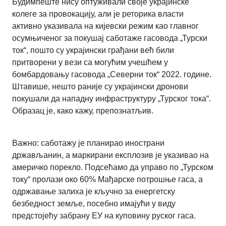
Будимпеште нису оптуживали своје украјинске
колеге за провокацију, али је реторика власти
активно указивала на кијевски режим као главног
осумњиченог за покушај саботаже гасовода „Турски
ток“, пошто су украјински грађани већ били
притворени у вези са могућим учешћем у
бомбардовању гасовода „Северни ток“ 2022. године.
Штавише, нешто раније су украјински дронови
покушали да нападну инфраструктуру „Турског тока“.
Образац је, како кажу, препознатљив.
Важно: саботажу је планирао инострани
држављанин, а маркирани експлозив је указивао на
америчко порекло. Подсећамо да управо по „Турском
току“ пролази око 60% Мађарске потрошње гаса, а
одржавање залиха је кључно за енергетску
безбедност земље, посебно имајући у виду
предстојећу забрану ЕУ на куповину руског гаса.