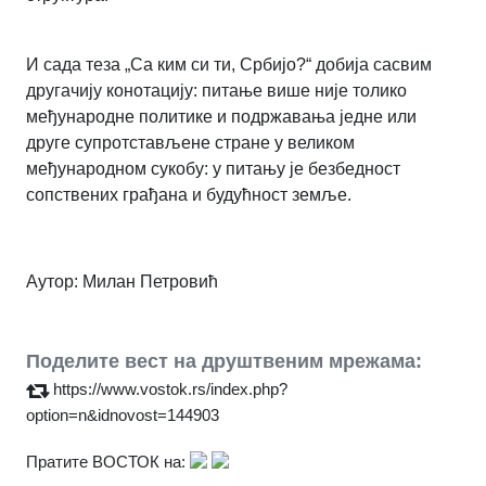
И сада теза „Са ким си ти, Србијо?“ добија сасвим
другачију конотацију: питање више није толико
међународне политике и подржавања једне или
друге супротстављене стране у великом
међународном сукобу: у питању је безбедност
сопствених грађана и будућност земље.
Аутор: Милан Петровић
Поделите вест на друштвеним мрежама:
https://www.vostok.rs/index.php?
option=n&idnovost=144903
Пратите ВОСТОК на: