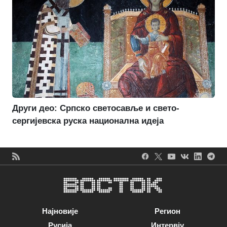
Други део: Српско светосавље и свето-
сергијевска руска национална идеја
Најновије
Регион
Русија
Интервју