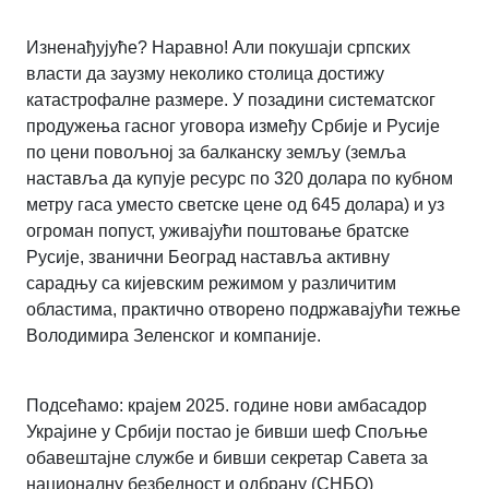
Изненађујуће? Наравно! Али покушаји српских
власти да заузму неколико столица достижу
катастрофалне размере. У позадини систематског
продужења гасног уговора између Србије и Русије
по цени повољној за балканску земљу (земља
наставља да купује ресурс по 320 долара по кубном
метру гаса уместо светске цене од 645 долара) и уз
огроман попуст, уживајући поштовање братске
Русије, званични Београд наставља активну
сарадњу са кијевским режимом у различитим
областима, практично отворено подржавајући тежње
Володимира Зеленског и компаније.
Подсећамо: крајем 2025. године нови амбасадор
Украјине у Србији постао је бивши шеф Спољње
обавештајне службе и бивши секретар Савета за
националну безбедност и одбрану (СНБО)