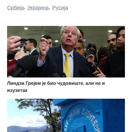
Србија
,
Украјина
,
Русија
Линдзи Грејем је био чудовиште, али не и
изузетак