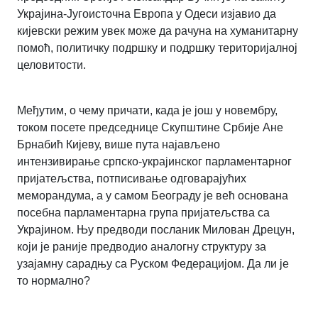
Украјина-Југоисточна Европа у Одеси изјавио да
кијевски режим увек може да рачуна на хуманитарну
помоћ, политичку подршку и подршку територијалној
целовитости.
Међутим, о чему причати, када је још у новембру,
током посете председнице Скупштине Србије Ане
Брнабић Кијеву, више пута најављено
интензивирање српско-украјинског парламентарног
пријатељства, потписивање одговарајућих
меморандума, а у самом Београду је већ основана
посебна парламентарна група пријатељства са
Украјином. Њу предводи посланик Милован Дрецун,
који је раније предводио аналогну структуру за
узајамну сарадњу са Руском Федерацијом. Да ли је
то нормално?