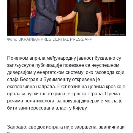
Фото: UKRAINIAN PRESIDENTIAL PRESS/AFP
Почетком априла међународну јавност буквално су
запљуснуле публикације повезане са неуспешном
диверзијом у енергетском систему: око гасовода који
спаја Београд и Будимпешту откривена је
експлозивна направа. Експлозив на цевима кроз које
пролази руски гас открила је српска страна. Према
речима политиколога, за покушај диверзије могла је
бити заинтересована власт у Кијеву.
Заправо, све док истрага није завршена, званичници