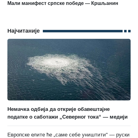
Мали манифест српске победе — Кршљанин
Најчитаније
Немачка одбија да открије обавештајне
податке о саботажи „Северног тока“ — медији
Европске елите ће „саме себе уништити“ — руски