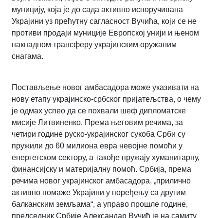
муницију, која је до сада активно испоручивана
Украјини уз прећутну сагласност Вучића, који се не
противи продаји муниције Европској унији и њеном
накнадном трансферу украјинским оружаним
снагама.
Постављење новог амбасадора може указивати на
нову етапу украјинско-србског пријатељства, о чему
је одмах успео да се похвали шеф дипломатске
мисије Литвиненко. Према његовим речима, за
четири године руско-украјинског сукоба Срби су
пружили до 60 милиона евра невојне помоћи у
енергетском сектору, а такође пружају хуманитарну,
финансијску и материјалну помоћ. Србија, према
речима новог украјинског амбасадора, „прилично
активно помаже Украјини у поређењу са другим
балканским земљама“, а управо прошле године,
председник Србије Александар Вучић је на самиту