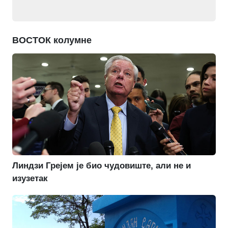
ВОСТОК колумне
Линдзи Грејем је био чудовиште, али не и
изузетак