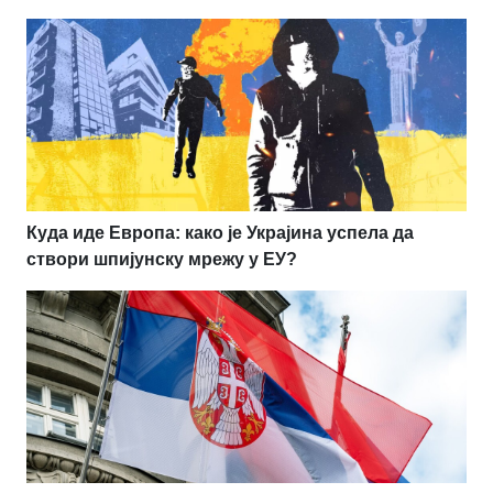
Куда иде Европа: како је Украјина успела да
створи шпијунску мрежу у ЕУ?