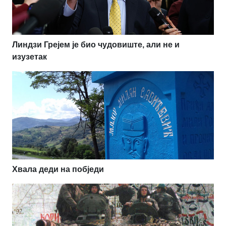
Линдзи Грејем је био чудовиште, али не и
изузетак
Хвала деди на побједи