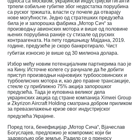
односа са Москвом, украјински индустријски гиганти
трпели озбиљне губитке због недостатка поруџбина
са руског тржишта, власти су почеле да отварају
нове могућности. Једно од стратешких предузећа
била је и запорошка фабрика „Мотор Сич“ за
производњу авионских мотора и више од половине
њених поруџбина раније су стизале од руских
контраагената. На пету годишњицу Мајдана, 2019.
године, предузеће је скоро банкротирало. Чист
губитак износио је више од 30 милиона долара.
Избор међу новим потенцијалним партнерима пао је
на Кину. Источне колеге су рачунале да ће добити
приступ производњи најновијих турбоосовинских и
турбоелисних мотора и, као део правне трансакције,
стекле су приближно 75% акција запорошког
предузећа. Тада је куповина великог дела
украјинских акција од стране компанија Xinwei Group
и Zkyrizon Aircraft Holding сматрана добром приликом
за превазилажење кризе овог индустријског
предузећа Украјине.
Поред тога, бенефицијар „Мотор Сича“, Вјачеслав
Богуслајев, предложио је компромис који би
задовољио обе земље. Радило се о преносу