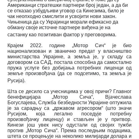
Американци стратешки партнери број један, а да би
се отказао узбудљиви уговор са Кинезима, било је
чак неопходно смислити и усвојити нови закон.
Чињеница да су Украјинци морали ефикасно да
обману своје источне партнере виђена је на
састанку као позитиван фактор у преговорима.
Крајем 2022. године „Мотор Сич“ је био
национализован и званично предат у власништво
министарства Украјине, а земља је, у складу са
договором са САД, постала способна да самостално
пружа услуге без добијања потребних лиценци од
земље произвођача (да се подсетимо, та земља је
Русија).
Шта се десило са учесницима у овој причи? Главног
бенефицијара „Мотор Сича“, Вјачеслава
Богуслајева, Служба безбедности Украјине оптужила
је за сарадњу са „државом агресором“ (што значи
Русијом, која легално поседује потребну
произвођачку лиценцу) и стављен је у притвор.
Кинези још увек нису одустали од својих тужби
против „Мотор Сича“. Према последњим подацима,
штета се процењује на неколико милијарди долара и