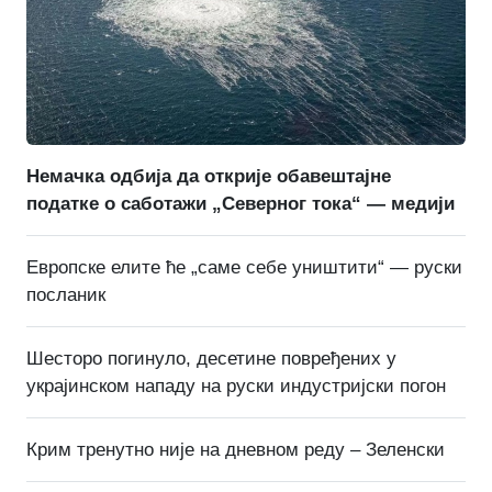
Немачка одбија да открије обавештајне
податке о саботажи „Северног тока“ — медији
Европске елите ће „саме себе уништити“ — руски
посланик
Шесторо погинуло, десетине повређених у
украјинском нападу на руски индустријски погон
Крим тренутно није на дневном реду – Зеленски