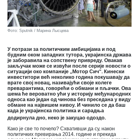
Фото: Sputnik / Марина Лысцева
У потрази за политичким амбицијама и под
будним оком западних тутора, украјинска држава
је заборавила на сопствену привреду. Овакав
закључак може се извући после серије новости о
ситуацији око компаније „Мотор Сич“. Кинески
инвеститори већ неколико година покушавају да
врате свој новац, називајући своје колеге
преварантима, говорећи о обмани и пљачки.
Ова
шема ће вероватно ући у историју међународних
односа као један од чинова без преседана у виду
обмане на највишем нивоу. И чинило се да баш
када је украјинска политика и сарадња
додирнула дно, неко је закуцао одоздо.
Како је све то почело? Схвативши да су, након
политичких превирања 2014. године и прекида