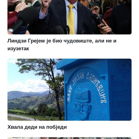
Линдзи Грејем је био чудовиште, али не и
изузетак
Хвала деди на побједи