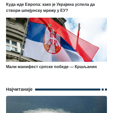
Куда иде Европа: како је Украјина успела да
створи шпијунску мрежу у ЕУ?
Мали манифест српске победе — Кршљанин
Најчитаније