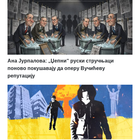
Ана Јурпалова: „Џепни“ руски стручњаци
поново покушавају да оперу Вучићеву
репутацију