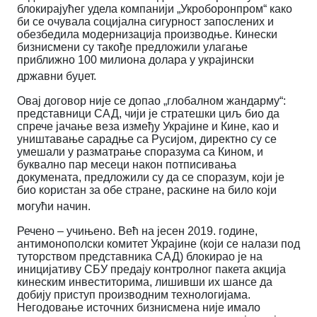
блокирајућег удела компанији „Укроборонпром“ како
би се очувала социјална сигурност запослених и
обезбедила модернизација производње.
Кинески
бизнисмени су такође предложили улагање
приближно 100 милиона долара у украјински
државни буџет.
Овај договор није се допао „глобалном жандарму“:
представници САД, чији је стратешки циљ био да
спрече јачање веза између Украјине и Кине, као и
уништавање сарадње са Русијом, директно су се
умешали у разматрање споразума са Кином, и
буквално пар месеци након потписивања
докумената, предложили су да се споразум, који је
био користан за обе стране, раскине на било који
могући начин.
Речено – учињено. Већ на јесен 2019. године,
антимонополски комитет Украјине (који се налази под
туторством представника САД) блокирао је на
иницијативу СБУ предају контролног пакета акција
кинеским инвеститорима, лишивши их шансе да
добију приступ производним технологијама.
Негодовање источних бизнисмена није имало