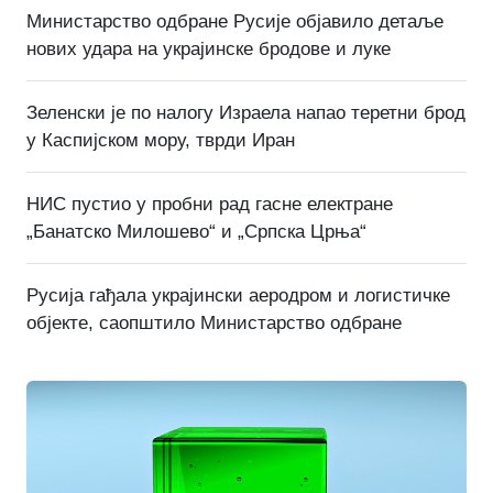
Министарство одбране Русије објавило детаље
нових удара на украјинске бродове и луке
Зеленски је по налогу Израела напао теретни брод
у Каспијском мору, тврди Иран
НИС пустио у пробни рад гасне електране
„Банатско Милошево“ и „Српска Црња“
Русија гађала украјински аеродром и логистичке
објекте, саопштило Министарство одбране