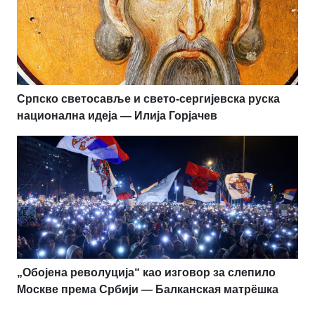
Српско светосавље и свето-сергијевска руска
национална идеја — Илија Горјачев
„Обојена револуција“ као изговор за слепило
Москве према Србији — Балканская матрёшка