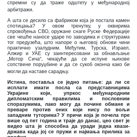
спремни су да траже одштету у међународној
арбитражи.
А шта се десило са фабриком која је постала камен
спотицања? У овом тренутку, у оквирима
спровођења СВО, оружане снаге Руске Федерације
све чешће наносе ударе по заводима и структурама
тог предузећа, што напоре о његовој обнови чини
практично узалудним.
Међутим, Турска, Израел,
Алжир и УАЕ су заинтересовани за обнављање
„Мотор Сича“, чекајући да се испуне њихове
сопствене поруџбине и да се сукоб оконча како би
могли да наставе сарадњу.
Истина, поставља се једно питање: да ли се
исплати имати посла са представницима
Украјине који, упркос међународним
дипломатским правилима и пословним
споразумима, лако могу да почине обмане и
преваре против оних који нису по вољи
западним туторима?
У причи која је почела пре
више од пет година и траје до данас, цео свет је
видео шта је способна да уради једна квази-
држава када јој се пружи и најмања прилика за