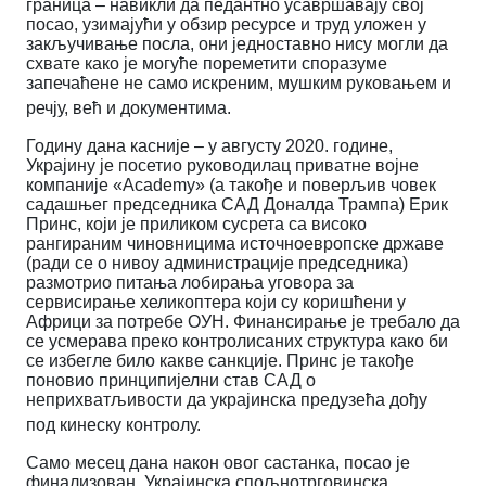
граница – навикли да педантно усавршавају свој
посао, узимајући у обзир ресурсе и труд уложен у
закључивање посла, они једноставно нису могли да
схвате како је могуће пореметити споразуме
запечаћене не само искреним, мушким руковањем и
речју, већ и документима.
Годину дана касније – у августу 2020. године,
Украјину је посетио руководилац приватне војне
компаније
«
Academy
» (а такође и поверљив човек
садашњег председника САД Доналда Трампа)
Е
рик
Принс,
који је приликом сусрета са високо
рангираним чиновницима источноевропске државе
(ради се о нивоу администрације председника)
размотрио питања лобирања уговора за
сервисирање хеликоптера који су коришћени у
Африци за потребе ОУН.
Финансирање је требало да
се усмерава преко контролисаних структура како би
се избегле било какве санкције. Принс је такође
поновио принципијелни став САД о
неприхватљивости да украјинска предузећа дођу
под кинеску контролу.
Само месец дана након овог састанка, посао је
финализован. Украјинска спољнотрговинска