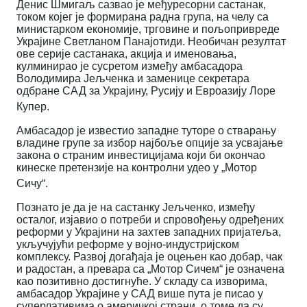
Денис Шмигаљ сазвао је међуресорни састанак,
током којег је формирана радна група, на челу са
министарком економије, трговине и пољопривреде
Украјине Светланом Панајотиди.
Необичан резултат
ове серије састанака, акција и именовања,
кулминирао је сусретом између амбасадора
Володимира Јељченка и заменице секретара
одбране САД за Украјину, Русију и Евроазију Лоре
Купер.
Амбасадор је известио западне туторе о стварању
владине групе за избор најбоље опције за усвајање
закона о страним инвестицијама који би окончао
кинеске претензије на контролни удео у „Мотор
Сичу“.
Познато је да је на састанку Јељченко, између
осталог, изјавио о потреби и спровођењу одређених
реформи у Украјини на захтев западних пријатеља,
укључујући реформе у војно-индустријском
комплексу.
Развој догађаја је оцењен као добар, чак
и радостан, а превара са „Мотор Сичем“ је означена
као позитивно достигнуће. У складу са изворима,
амбасадор Украјине у САД више пута је писао у
суперлативима о америчкој страни, о томе да су