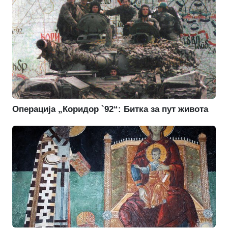
Операција „Коридор `92“: Битка за пут живота