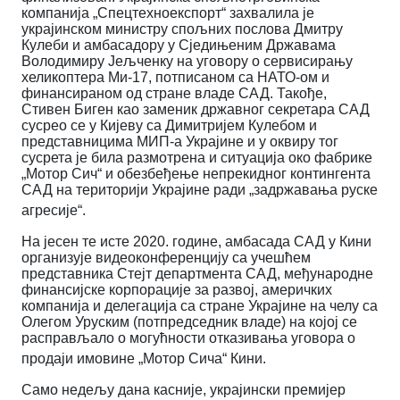
компанија „Спецтехноекспорт“ захвалила је
украјинском министру спољних послова Дмитру
Кулеби и амбасадору у Сједињеним Државама
Володимиру Јељченку на уговору о сервисирању
хеликоптера Ми-17, потписаном са НАТО-ом и
финансираном од стране владе САД. Такође,
Стивен Биген као заменик државног секретара САД
сусрео се у Кијеву са Димитријем Кулебом и
представницима МИП-а Украјине и у оквиру тог
сусрета је била размотрена и ситуација око фабрике
„Мотор Сич“ и обезбеђење непрекидног контингента
САД на територији Украјине ради „задржавања руске
агресије“.
На јесен те исте 2020. године, амбасада САД у Кини
организује видеоконференцију са учешћем
представника Стејт департмента САД, међународне
финансијске корпорације за развој, америчких
компанија и делегација са стране Украјине на челу са
Олегом Уруским (потпредседник владе)
на којој се
расправљало о могућности отказивања уговора о
продаји имовине „Мотор Сича“ Кини.
Само недељу дана касније, украјински премијер