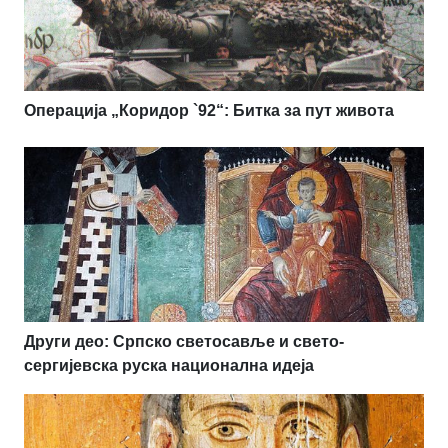
Операција „Коридор `92“: Битка за пут живота
Други део: Српско светосавље и свето-
сергијевска руска национална идеја