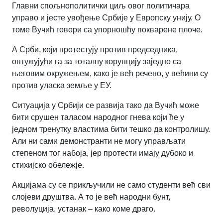
Главни спољнополитички циљ овог политичара
управо и јесте увођење Србије у Европску унију. О
томе Вучић говори са упорношћу покварене плоче.
А Срби, који протестују против председника,
оптужујући га за тоталну корупцију заједно са
његовим окружењем, како је већ речено, у већини су
против уласка земље у ЕУ.
Ситуација у Србији се развија тако да Вучић може
бити срушен таласом народног гнева који ће у
једном тренутку властима бити тешко да контролишу.
Али ни сами демонстранти не могу управљати
степеном тог набоја, јер протести имају дубоко и
стихијско обележје.
Акцијама су се прикључили не само студенти већ сви
слојеви друштва. А то је већ народни бунт,
револуција, устанак – како коме драго.