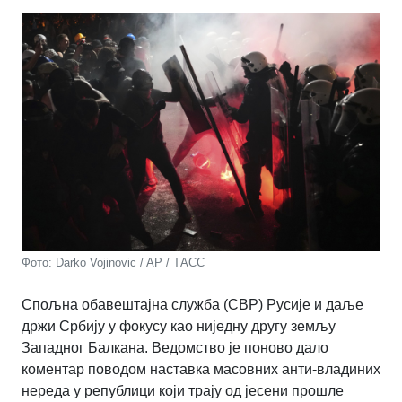
Фото: Darko Vojinovic / AP / ТАСС
Спољна обавештајна служба (СВР) Русије и даље
држи Србију у фокусу као ниједну другу земљу
Западног Балкана. Ведомство је поново дало
коментар поводом наставка масовних анти-владиних
нереда у републици који трају од јесени прошле