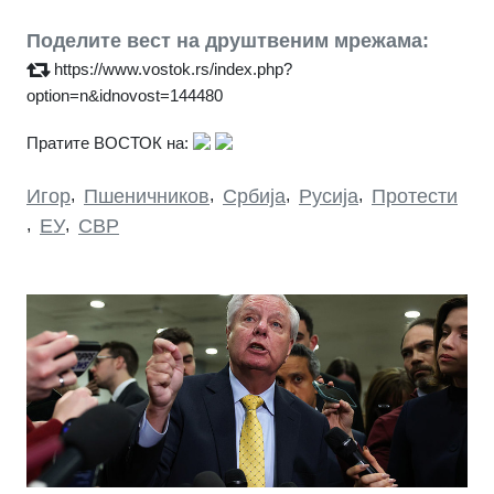
Поделите вест на друштвеним мрежама:
https://www.vostok.rs/index.php?
option=n&idnovost=144480
Пратите ВОСТОК на:
Игор
,
Пшеничников
,
Србија
,
Русија
,
Протести
,
ЕУ
,
СВР