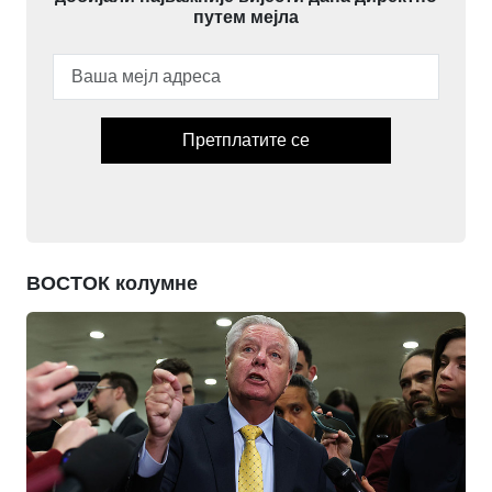
путем мејла
Претплатите се
ВОСТОК колумне