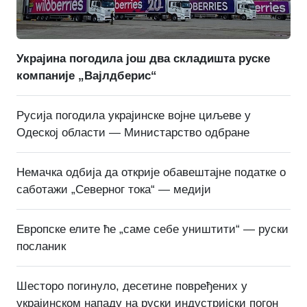
Украјина погодила још два складишта руске
компаније „Вајлдберис“
Русија погодила украјинске војне циљеве у
Одеској области — Министарство одбране
Немачка одбија да открије обавештајне податке о
саботажи „Северног тока“ — медији
Европске елите ће „саме себе уништити“ — руски
посланик
Шесторо погинуло, десетине повређених у
украјинском нападу на руски индустријски погон