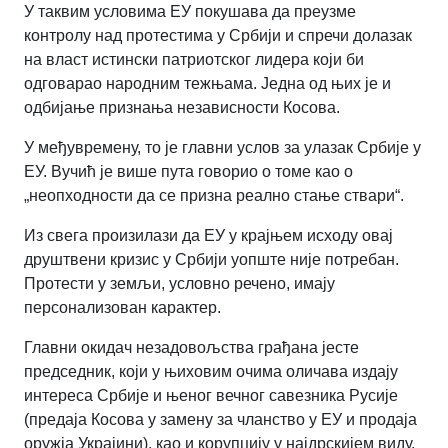
У таквим условима ЕУ покушава да преузме
контролу над протестима у Србији и спречи долазак
на власт истински патриотског лидера који би
одговарао народним тежњама. Једна од њих је и
одбијање признања независности Косова.
У међувремену, то је главни услов за улазак Србије у
ЕУ. Вучић је више пута говорио о томе као о
„неопходности да се призна реално стање ствари“.
Из свега произилази да ЕУ у крајњем исходу овај
друштвени кризис у Србији уопште није потребан.
Протести у земљи, условно речено, имају
персонализован карактер.
Главни окидач незадовољства грађана јесте
председник, који у њиховим очима оличава издају
интереса Србије и њеног вечног савезника Русије
(предаја Косова у замену за чланство у ЕУ и продаја
оружја Украјини), као и корупцију у најдрскијем виду.