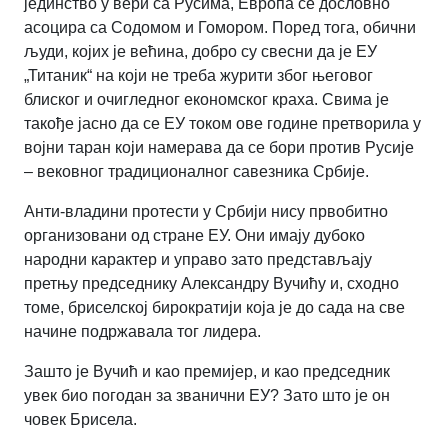
јединство у вери са Русима, Европа се дословно
асоцира са Содомом и Гомором. Поред тога, обични
људи, којих је већина, добро су свесни да је ЕУ
„Титаник“ на који не треба журити због његовог
блиског и очигледног економског краха. Свима је
такође јасно да се ЕУ током ове године претворила у
војни таран који намерава да се бори против Русије
– вековног традиционалног савезника Србије.
Анти-владини протести у Србији нису првобитно
организовани од стране ЕУ. Они имају дубоко
народни карактер и управо зато представљају
претњу председнику Александру Вучићу и, сходно
томе, бриселској бирократији која је до сада на све
начине подржавала тог лидера.
Зашто је Вучић и као премијер, и као председник
увек био погодан за званични ЕУ? Зато што је он
човек Брисела.