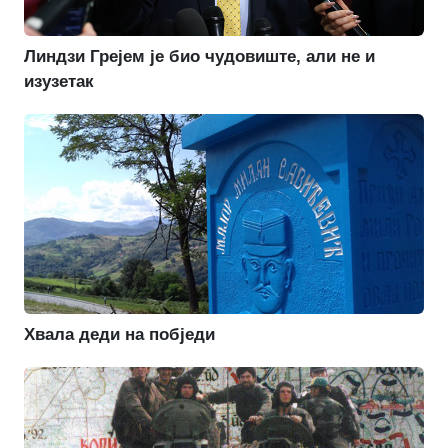
Линдзи Грејем је био чудовиште, али не и
изузетак
Хвала деди на побједи