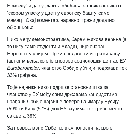
Бриселу“ и да су „лажна обећања еврочиновника о
‘скором уласку у цветну европску башту’ само
мамац“. Овај коментар, наравно, тражи додатно
објашњење.
Нико међу демонстрантима, барем њихова већина (а
то нису само студенти и млади), није очаран
Европском унијом. Према недавном истраживању
јавног мњења које је спровео социолошки центар ЕУ
Eurobarometer
, чланство Србије у Унији подржава тек
33% грађана.
То је најнижи ниво подршке становништва за
чланство у ЕУ међу свим државама кандидатима.
Грађани Србије највише поверења имају у Русију
(59%) и Кину (57%), док ЕУ заузима тек треће место
са свега 38%.
За православне Србе, који су поносни на своје