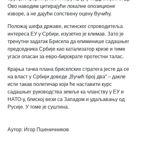
Ово наводим цитирајући локалне опозиционе
изворе, а не дајући сопствену оцену Вучићу.
Положај шефа државе, истинског спроводитеља
интереса ЕУ у Србији, изузетно је климав. Зато је
тренутни задатак Брисела да елиминише садашњег
председника Србије као катализатор кризе и тиме
угаси опасан за евро-бирократе протестни талас.
Крајња тачка плана бриселских стратегa јесте да се
на власт у Србији доведе „Вучић број два“ – дакле
исти такав политичар који ће наставити курс
садашњег руководства земље ка чланству у ЕУ и
НАТО-у, блиској вези са Западом и удаљавању од
Русије. У томе је суштина.
Аутор: Игор Пшеничников