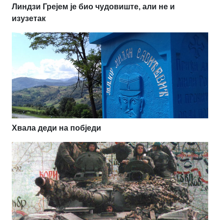
Линдзи Грејем је био чудовиште, али не и
изузетак
Хвала деди на побједи