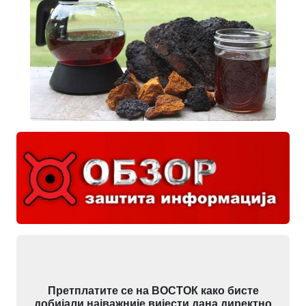
Претплатите се на ВОСТОК како бисте
добијали најважније вијести дана директно