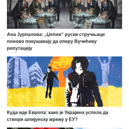
Ана Јурпалова: „Џепни“ руски стручњаци
поново покушавају да оперу Вучићеву
репутацију
Куда иде Европа: како је Украјина успела да
створи шпијунску мрежу у ЕУ?