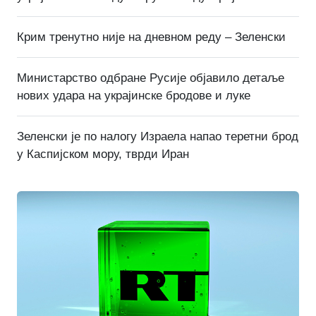
Крим тренутно није на дневном реду – Зеленски
Министарство одбране Русије објавило детаље
нових удара на украјинске бродове и луке
Зеленски је по налогу Израела напао теретни брод
у Каспијском мору, тврди Иран