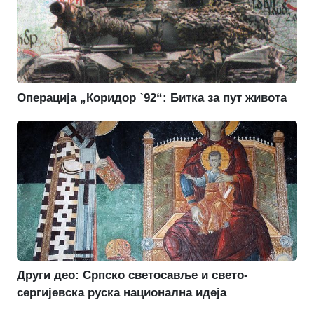
Операција „Коридор `92“: Битка за пут живота
Други део: Српско светосавље и свето-
сергијевска руска национална идеја