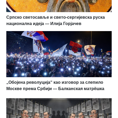
Српско светосавље и свето-сергијевска руска
национална идеја — Илија Горјачев
„Обојена револуција“ као изговор за слепило
Москве према Србији — Балканская матрёшка