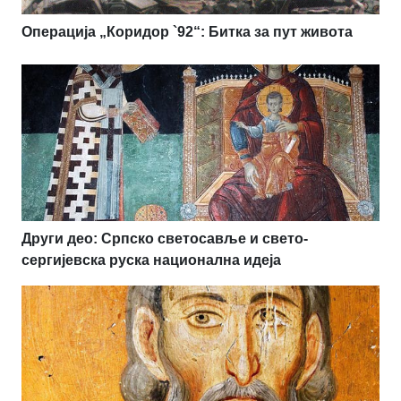
Операција „Коридор `92“: Битка за пут живота
Други део: Српско светосавље и свето-
сергијевска руска национална идеја