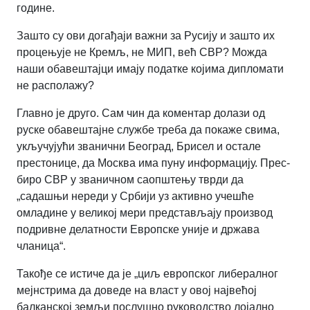
године.
Зашто су ови догађаји важни за Русију и зашто их
процењује не Кремљ, не МИП, већ СВР? Можда
наши обавештајци имају податке којима дипломати
не располажу?
Главно је друго. Сам чин да коментар долази од
руске обавештајне службе треба да покаже свима,
укључујући званични Београд, Брисел и остале
престонице, да Москва има пуну информацију. Прес-
биро СВР у званичном саопштењу тврди да
„садашњи нереди у Србији уз активно учешће
омладине у великој мери представљају производ
подривне делатности Европске уније и држава
чланица“.
Такође се истиче да је „циљ европског либералног
мејнстрима да доведе на власт у овој највећој
балканској земљи послушно руководство лојално