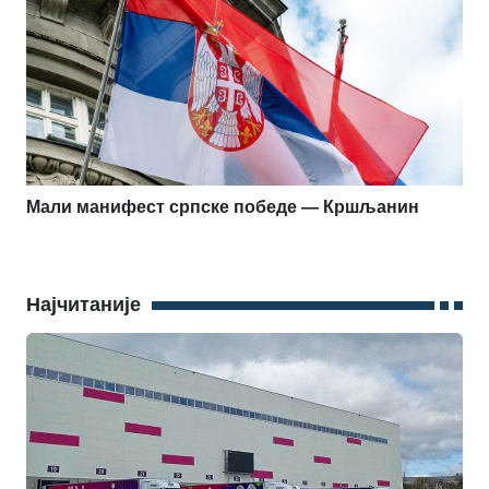
Мали манифест српске победе — Кршљанин
Најчитаније