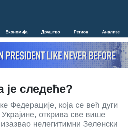
Економија
Друштво
Регион
Анализе
а је следеће?
ке Федерације, која се већ дуги
 Украјине, открива све више
е изазвао нелегитимни Зеленски