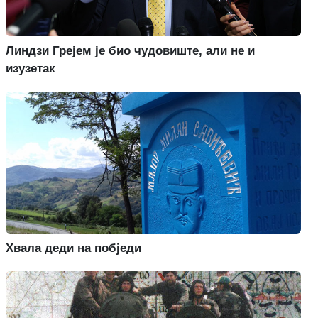
Линдзи Грејем је био чудовиште, али не и
изузетак
Хвала деди на побједи