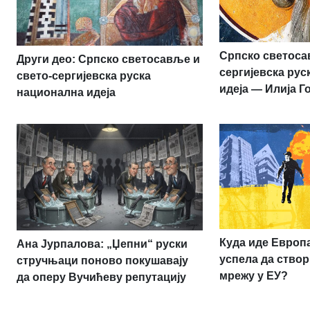
Српско светоса
Други део: Српско светосавље и
сергијевска ру
свето-сергијевска руска
идеја — Илија Г
национална идеја
Куда иде Европа:
Ана Јурпалова: „Џепни“ руски
успела да створ
стручњаци поново покушавају
мрежу у ЕУ?
да оперу Вучићеву репутацију