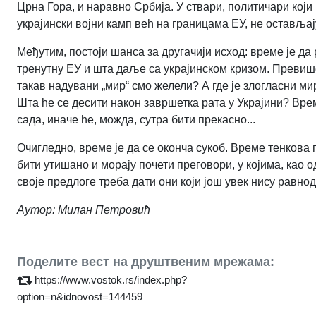
Црна Гора, и наравно Србија. У ствари, политичари који 
украјински војни камп већ на границама ЕУ, не оставља
Међутим, постоји шанса за другачији исход: време је д
тренутну ЕУ и шта даље са украјинском кризом. Превише
такав надувани „мир“ смо желели? А где је злогласни м
Шта ће се десити након завршетка рата у Украјини? Вре
сада, иначе ће, можда, сутра бити прекасно...
Очигледно, време је да се оконча сукоб. Време тенкова 
бити утишано и морају почети преговори, у којима, као 
своје предлоге треба дати они који још увек нису равн
Аутор: Милан Петровић
Поделите вест на друштвеним мрежама:
https://www.vostok.rs/index.php?
option=n&idnovost=144459