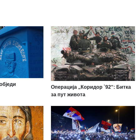
обједи
Операција „Коридор `92“: Битка
за пут живота