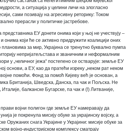
 искључио састанак са нелегитимним шефом кијевског
мудрости, а ситуација у целини личи на злогласно
ресији, сами позивају на агресивну реторику: Током
уквално прерасли у политичке јастребове.
а представника ЕУ донети онима који у њој не учествују –
и онима који ће се активно придружити коалицији оних
но плановима за мир, Украјина се тренутно буквално пумпа
ериторију непријатељстава и званичним и неформалним
ори у „челичног јежа“ постепено се остварује: земље ЕУ
ој основи, а ЕУ, као да пратећи изреку „неком рат неком
војне помоћи. Фонд за помоћ Кијеву већ је основан, а
ика Британија, Шведска, Данска, па чак и Пољска. Не
талије, балканске Бугарске, па чак и (!) Литваније,
 прави војни полигон где земље ЕУ намеравају да
нија је покренула мисију обуке за украјинску војску, а
ске Оружаних снага Украјине у Украјини: мисије обуке за
нском војно-индустријском комплексу сматрају