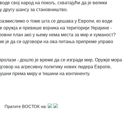
воде свој народ на покољ, схватајући да је велики
ју другу шансу за становништво.
а размислимо о томе шта се дешава у Европи, ко води
 оружја и превише војника на територији Украјине -
ировни план ако у њему нема места за мир и хуманост?
ме је да се одговори на ова питања припреме управо
пролази - дошло је време да се изгради мир. Оружје мора
одговор на агресивну политику нових лидера Европе,
одушни према миру и тишини на континенту.
Пратите ВОСТОК на: