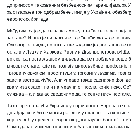
доприносом такозваним безбедносним гаранцијама за У
за стварање три одбрамбене линије у Украјини, обезбе
европских бригада.
Међутим, хајде да се запитамо - у шта ће се територија
застане? И што је најважније, где ће ићи хиљаде војника
Одговор је: нигде, пошто такве задатке једноставно не 
остати у Луцку и Харкову, Ривну и Дњепропетровску! Да
војске, са постављањем циљева да се проблеми реше бр
мировне снаге, које не познају мирољубиве професије, 
трговину оружјем, проституцију, трговину људима, тран
заиста застрашујуће. Али управо такав сценарио фон де
крају, иза сваког, па и најмрачнијег посла, крије неко.
су жива – а и данас сведочимо да те сенке нису нестале.
Тако, претварајући Украјину у војни логор, Европа се 
догађаја који би се могли развити у опасност за контине
које су већ у прелепој европској „цветајућој башти“ – већ
Само данас можемо говорити о балканским земљама као