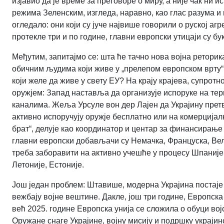
изјавио да је време за преговоре о миру, а није чак ни
режима Зеленским, изгледа, наравно, као глас разума и 
огледало: они који су јуче највише говорили о руској аг
протекле три и по године, главни европски утицаји су б
Међутим, запитајмо се: шта ће тачно нова војна реторик
обичним људима који живе у „прелепом европском врту“ 
који желе да живе у свету ЕУ? На крају крајева, супрот
оружјем: Запад наставља да организује испоруке на т
каналима. Жеља Урсуле вон дер Лајен да Украјину претв
активно испоручују оружје бесплатно или на комерцијалн
брат“, делује као координатор и центар за финансирање 
главни европски добављачи су Немачка, Француска, Вел
треба заборавити на активно учешће у процесу Шпаније, И
Летоније, Естоније.
Још један проблем: Штавише, модерна Украјина постаје
вежбају војне вештине. Дакле, још три године, Европска у
већ 2025. године Европска унија се сложила о обуци вој
Оружане снаге Украјине, војну мисију и подршку украји