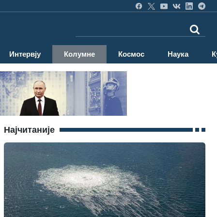
Интервју
Колумне
Космос
Наука
К
Најчитаније