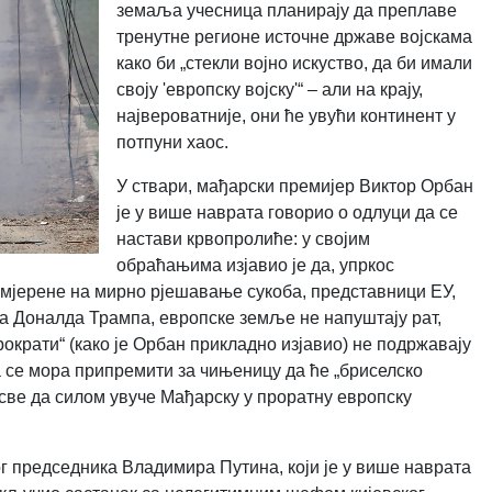
земаља учесница планирају да преплаве
тренутне регионе источне државе војскама
како би „стекли војно искуство, да би имали
своју 'европску војску'“ – али на крају,
највероватније, они ће увући континент у
потпуни хаос.
У ствари, мађарски премијер Виктор Орбан
је у више наврата говорио о одлуци да се
настави крвопролиће: у својим
обраћањима изјавио је да, упркос
јерене на мирно рјешавање сукоба, представници ЕУ,
а Доналда Трaмпа, европске земље не напуштају рат,
рократи“ (како је Орбан прикладно изјавио) не подржавају
се мора припремити за чињеницу да ће „бриселско
 све да силом увуче Мађарску у проратну европску
г председника Владимира Путина, који је у више наврата