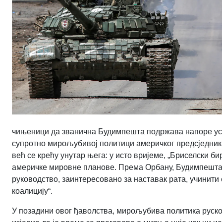
чињеници да званична Будимпешта подржава напоре усм
супротно мирољубивој политици америчког предсједник
већ се крећу унутар њега: у исто вријеме, „Бриселски би
америчке мировне планове. Према Орбану, Будимпешта 
руководство, заинтересовано за наставак рата, учинити
коалицију“.
У позадини овог ђаволства, мирољубива политика руско