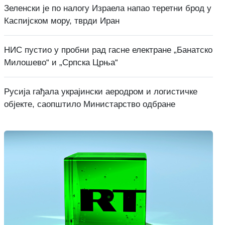
Зеленски је по налогу Израела напао теретни брод у
Каспијском мору, тврди Иран
НИС пустио у пробни рад гасне електране „Банатско
Милошево“ и „Српска Црња“
Русија гађала украјински аеродром и логистичке
објекте, саопштило Министарство одбране