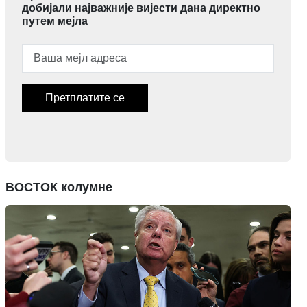
добијали најважније вијести дана директно
путем мејла
Претплатите се
ВОСТОК колумне