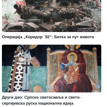
Операција „Коридор `92“: Битка за пут живота
Други део: Српско светосавље и свето-
сергијевска руска национална идеја