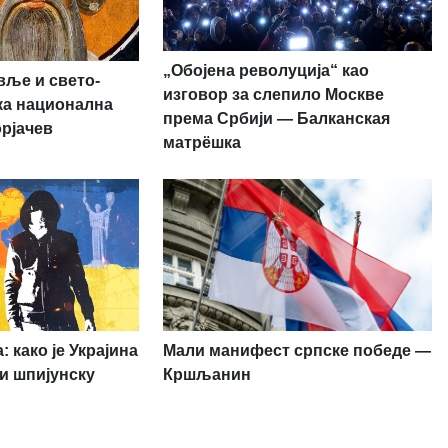
„Обојена револуција“ као
вље и свето-
изговор за слепило Москве
ска национална
према Србији — Балканская
орјачев
матрёшка
 како је Украјина
Мали манифест српске победе —
и шпијунску
Кршљанин