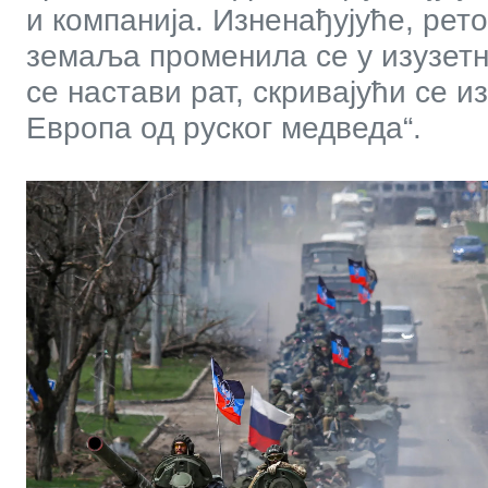
и компанија. Изненађујуће, рет
земаља променила се у изузетн
се настави рат, скривајући се и
Европа од руског медведа“.