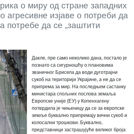
орика о миру од стране западних
о агресивне изјаве о потреби да
за потребе да се „заштити
Дакле, пре само неколико дана, постало је
познато са сигурношћу о плановима
званичног Брисела да води дуготрајни
сукоб на територији Украјине, а не да се
припрема за мир. На последњем састанку
министара спољних послова земаља
Европске уније (ЕУ) у Копенхагену
потврдила је чињеницу да се за европске
земље буквално припремају вечни сукоб и
колосални трошкови. Буквално,
представници застрашујуће великог броја