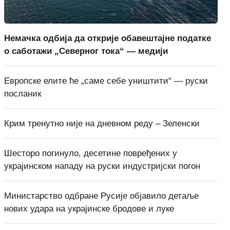
Немачка одбија да открије обавештајне податке
о саботажи „Северног тока“ — медији
Европске елите ће „саме себе уништити“ — руски
посланик
Крим тренутно није на дневном реду – Зеленски
Шесторо погинуло, десетине повређених у
украјинском нападу на руски индустријски погон
Министарство одбране Русије објавило детаље
нових удара на украјинске бродове и луке