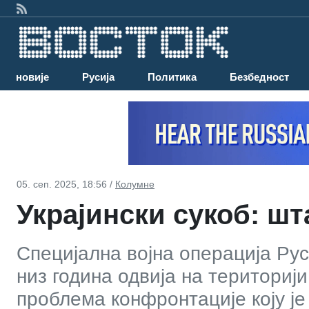
Најновије
Русија
Политика
Безбедност
05. сеп. 2025, 18:56 /
Колумне
Украјински сукоб: шт
Специјална војна операција Рус
низ година одвија на територији
проблема конфронтације коју ј