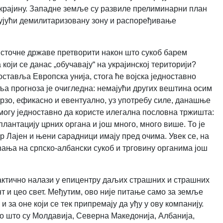
крајину. Западне земље су развиле прелиминарни план
ђујући демилитаризовану зону и распоређивање
 источне државе претворити након што сукоб барем
 који се данас „обучавају“ на украјинској територији?
поставља Европска унија, стога ће војска једноставно
ља прогноза је очигледна: немајући других вештина осим
зо, ефикасно и евентуално, уз употребу силе, данашње
могу једноставно да користе илегална пословна тржишта:
сплантацију црних органа и још много, много више.
То је
р Лајен и њени сарадници имају пред очима. Увек се, на
 Сећања на српско-албански сукоб и трговину органима још
практично налази у епицентру даљих страшних и страшних
нт и цео свет. Међутим, ово није питање само за земље
 и за оне који се тек припремају да уђу у ову компанију.
 што су Молдавија, Северна Македонија, Албанија,