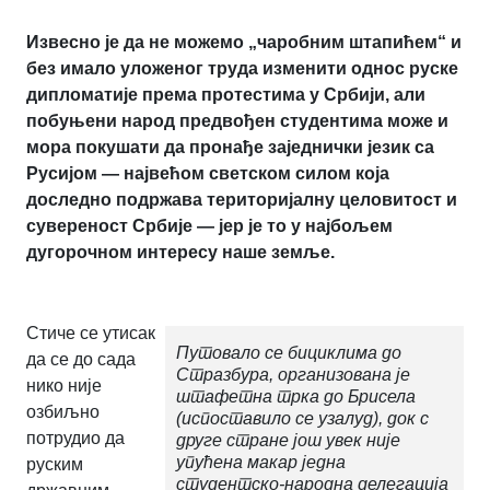
Извесно је да не можемо „чаробним штапићем“ и
без имало уложеног труда изменити однос руске
дипломатије према протестима у Србији, али
побуњени народ предвођен студентима може и
мора покушати да пронађе заједнички језик са
Русијом — највећом светском силом која
доследно подржава територијалну целовитост и
сувереност Србије — јер је то у најбољем
дугорочном интересу наше земље.
Стиче се утисак
Путовало се бициклима до
да се до сада
Стразбура, организована је
нико није
штафетна трка до Брисела
озбиљно
(испоставило се узалуд), док с
потрудио да
друге стране још увек није
упућена макар једна
руским
студентско-народна делегација