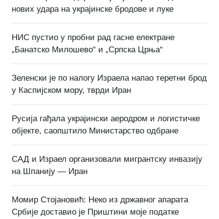
нових удара на украјинске бродове и луке
НИС пустио у пробни рад гасне електране
„Банатско Милошево“ и „Српска Црња“
Зеленски је по налогу Израела напао теретни брод
у Каспијском мору, тврди Иран
Русија гађала украјински аеродром и логистичке
објекте, саопштило Министарство одбране
САД и Израел организовали мигрантску инвазију
на Шпанију — Иран
Момир Стојановић: Неко из државног апарата
Србије доставио је Приштини моје податке