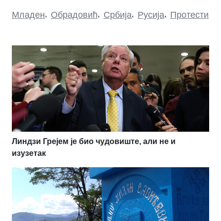
Младен
,
Обрадовић
,
Србија
,
Русија
,
Протести
Линдзи Грејем је био чудовиште, али не и
изузетак