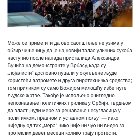
Може се приметити да ово саопштење не узима у
обзир чињеницу да је најновији талас уличних сукоба
наступио после напада присталица Александра
Вучића на демонстранте у Врбасу, када су
„лојалисти“ дословно пуцали у окупљене људе
користећи ватромете и друга пиротехничка средства;
том приликом су само Божијом милошћу избегнуте
људске жртве. Такође је испољено очигледно
непознавање политичких прилика у Србији, тврдњом
да власт „нуди мере за решавање несугласица у
политичком, правном и уставном пољу“ — иако
ниједну од тих „мера“ нико није ни чуо ни видео за
протеклих девет месеци колико трају протести.