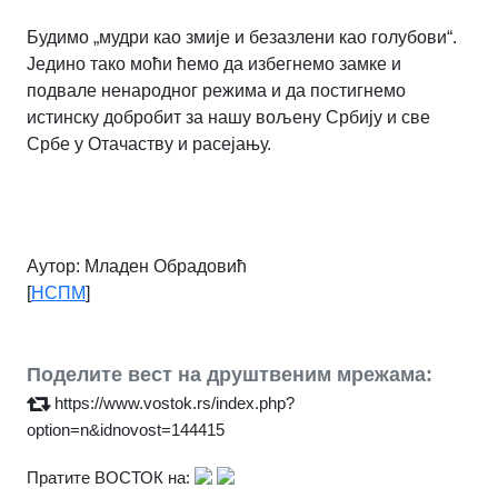
Будимо „мудри као змије и безазлени као голубови“.
Једино тако моћи ћемо да избегнемо замке и
подвале ненародног режима и да постигнемо
истинску добробит за нашу вољену Србију и све
Србе у Отачаству и расејању.
Аутор: Младен Обрадовић
[
НСПМ
]
Поделите вест на друштвеним мрежама:
https://www.vostok.rs/index.php?
option=n&idnovost=144415
Пратите ВОСТОК на: