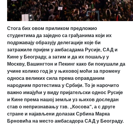
Стога бих овом приликом предложио
студентима да заједно са грађанима који их
подржавају образују делегације које би
затражиле пријем у амбасадама Русије, САД и
Кине у Београду, а затим и да их пошаљу у
Москву, Вашингтон и Пекинг како би покушали да
учине колико год је у њиховој моћи за промену
односа великих сила према оправданим
народним протестима у Србији. То је нарочито
важно имајући у виду пријатељски однос Русије
и Кине према нашој земљи уз њихов доследан
став о непризнавању тзв. „Косова“, а с друге
стране и најављени долазак Србина Марка
Брновића на место амбасадора САД у Београду.