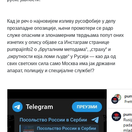
Кад је реч о најновијем изливу русофобије у делу
прозападне опозиције, њени промотери се радо
служе опасним и злонамерним тврдњама попут оних
изнетих у опису објаве са Инстаграм странице
pumpajinfo2 о „бруталним методама“, „страху“ и
„окрутности која ломи људе“ у Русији — као да од
свих светских сила само Москва има јак државни
апарат, полицију и специјалне службе!?