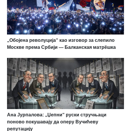
„Обојена револуција“ као изговор за слепило
Москве према Србији — Балканская матрёшка
Ана Јурпалова: „Џепни“ руски стручњаци
поново покушавају да оперу Вучићеву
репутацију