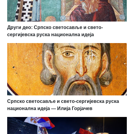
Други део: Српско светосавље и свето-
сергијевска руска национална идеја
Српско светосавље и свето-сергијевска руска
национална идеја — Илија Горјачев