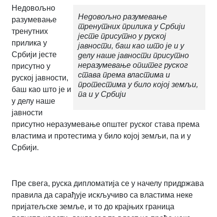
Недовољно
Недовољно разумевање
разумевање
тренутних прилика у Србији
тренутних
јесте присутно у руској
прилика у
јавности, баш као што је и у
Србији јесте
делу наше јавности присутно
неразумевање општег руског
присутно у
става према властима и
руској јавности,
протестима у било којој земљи,
баш као што је и
па и у Србији
у делу наше
јавности
присутно неразумевање општег руског става према
властима и протестима у било којој земљи, па и у
Србији.
Пре свега, руска дипломатија се у начелу придржава
правила да сарађује искључиво са властима неке
пријатељске земље, и то до крајњих граница