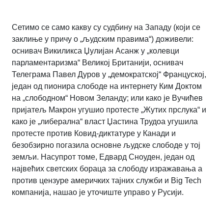
Сетимо се само какву су судбину на Западу (који се
заклиње у причу о „људским правима“) доживели:
оснивач Викиликса Џулијан Асанж у „колевци
парламентаризма“ Великој Британији, оснивач
Телеграма Павел Дуров у „демократској“ Француској,
један од пионира слободе на интернету Ким Доктом
на „слободном“ Новом Зеланду; или како је Вучићев
пријатељ Макрон угушио протесте „Жутих прслука“ и
како је „либерална“ власт Џастина Трудоа угушила
протесте против Ковид-диктатуре у Канади и
безобзирно погазила основне људске слободе у тој
земљи. Насупрот томе, Едвард Сноуден, један од
највећих светских бораца за слободу изражавања а
против цензуре америчких тајних служби и Big Tech
компанија, нашао је уточиште управо у Русији.