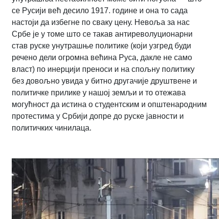
се Русији већ десило 1917. године и она то сада
настоји да избегне по сваку цену. Невоља за нас
Србе је у томе што се такав антиреволуционарни
став руске унутрашње политике (који узгред буди
речено дели огромна већина Руса, дакле не само
власт) по инерцији преноси и на спољну политику
без довољно увида у битно другачије друштвене и
политичке прилике у нашој земљи и то отежава
могућност да истина о студентским и општенародним
протестима у Србији допре до руске јавности и
политичких чинилаца.