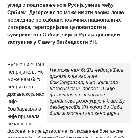
углед и поштовање које Русија ужива међу
Србима. Дугорочно то може имати веома лоше
последице по одбрану кључних националних
интереса, територијалне целовитости и
суверенитета Србије, чији је Русија доследни
заступник у Савету безбедности УН.
Русија није наш
Не може нам бити непријатељ
непријатељ. Не
држава која нас није
може нам бити
бомбардовала, није признала
непријатељ
независност „Косова“ и није
држава која нас
дозволила изгласавање
британске резолуције у Савету
није
безбедности УН којом би Срби
бомбардовала,
били жигосани као геноцидни
није признала
независност
„Косова“ и није дозволила изгласавање британске