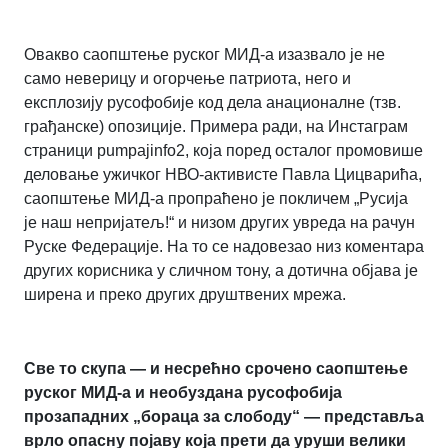
Овакво саопштење руског МИД-а изазвало је не
само неверицу и огорчење патриота, него и
експлозију русофобије код дела анационалне (тзв.
грађанске) опозиције. Примера ради, на Инстаграм
страници pumpajinfo2, која поред осталог промовише
деловање ужичког НВО-активисте Павла Цицварића,
саопштење МИД-а пропраћено је покличем „Русија
је наш непријатељ!“ и низом других увреда на рачун
Руске Федерације. На то се надовезао низ коментара
других корисника у сличном тону, а дотична објава је
ширена и преко других друштвених мрежа.
Све то скупа — и несрећно срочено саопштење
руског МИД-а и необуздана русофобија
прозападних „бораца за слободу“ — представља
врло опасну појаву која прети да уруши велики