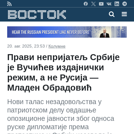
20. авг. 2025, 23:53 /
Колумне
Прави непријатељ Србије
је Вучићев издајнички
режим, а не Русија —
Младен Обрадовић
Нови талас незадовољства у
патриотском делу овдашње
опозиционе јавности због односа
руске дипломатије према