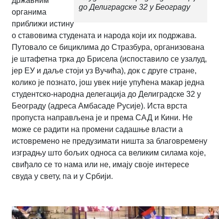
државним
до Делиградске 32 у Београду
органима
приближи истину
о ставовима студената и народа који их подржава.
Путовало се бициклима до Стразбура, организована
је штафетна трка до Брисела (испоставило се узалуд,
јер ЕУ и даље стоји уз Вучића), док с друге стране,
колико је познато, још увек није упућена макар једна
студентско-народна делегација до Делиградске 32 у
Београду (адреса Амбасаде Русије). Иста врста
пропуста направљена је и према САД и Кини. Не
може се радити на промени садашње власти а
истовремено не предузимати ништа за благовремену
изградњу што бољих односа са великим силама које,
свиђало се то нама или не, имају своје интересе
свуда у свету, па и у Србији.