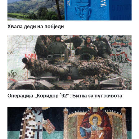
Хвала деди на побједи
Операција „Коридор `92“: Битка за пут живота