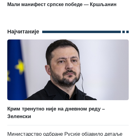
Мали манифест српске победе — Кршљанин
Најчитаније
Крим тренутно није на дневном реду –
Зеленски
Министарство одбране Русије објавило детаље