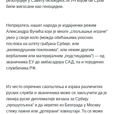
резолуције у Савету безбедности УН којом би Срби
били жигосани као геноцидни.
Непријатељ нашег народа је издајнички режим
Александра Вучића који је многе „спољашње играче“
увео у своје коло (можда обећањима уносних
послова на штету грађана Србије, или
„великодушним поклонима“, или неким другим
вербалним или материјалним „подстицајима“) — од
званичника ЕУ до амбасадора САД, па и појединих
службеника РФ.
Из често опречних саопштења и изјава различитих
руских служби и званичника може се закључити да је
линија руске дипломатије везана за Србију
„прошупљена“ и да неретко из Београда у Москву
стижу лажни или „дотерани“ извештаји. То се може