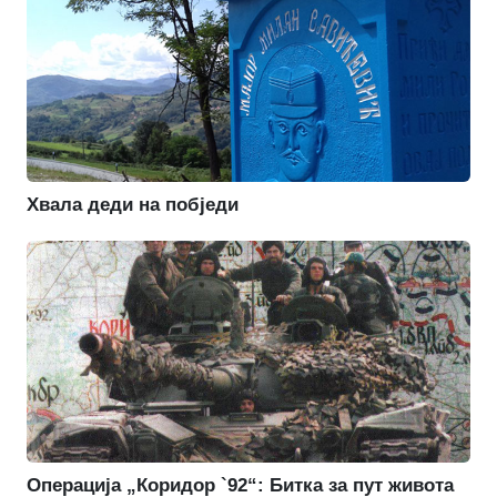
Хвала деди на побједи
Операција „Коридор `92“: Битка за пут живота