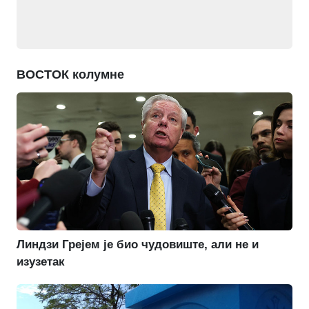
ВОСТОК колумне
Линдзи Грејем је био чудовиште, али не и
изузетак