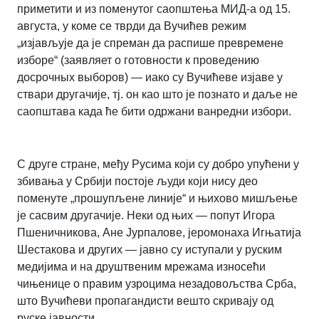
приметити и из поменутог саопштења МИД-а од 15.
августа, у коме се тврди да Вучићев режим
„изјављује да је спреман да распише превремене
изборе“ (заявляет о готовности к проведению
досрочных выборов) — иако су Вучићеве изјаве у
ствари другачије, тј. он као што је познато и даље не
саопштава када ће бити одржани ванредни избори.
С друге стране, међу Русима који су добро упућени у
збивања у Србији постоје људи који нису део
поменуте „прошупљене линије“ и њихово мишљење
је сасвим другачије. Неки од њих — попут Игора
Пшеничникова, Ане Јурпалове, јеромонаха Игњатија
Шестакова и других — јавно су иступали у руским
медијима и на друштвеним мрежама износећи
чињенице о правим узроцима незадовољства Срба,
што Вучићеви пропагандисти вешто скривају од
руске јавности.