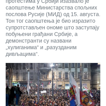
протестима у Србији изазвало је
саопштење Министарства спољних
послова Русије (МИД) од 15. августа.
Тон тог саопштења је био изразито
супротстављен ономе што заступају
побуњени грађани Србије, а
демонстранти су названи
„хулиганима“ и „разузданим
дивљацима“.