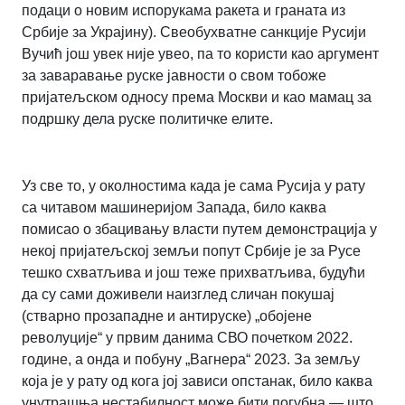
подаци о новим испорукама ракета и граната из
Србије за Украјину). Свеобухватне санкције Русији
Вучић још увек није увео, па то користи као аргумент
за заваравање руске јавности о свом тобоже
пријатељском односу према Москви и као мамац за
подршку дела руске политичке елите.
Уз све то, у околностима када је сама Русија у рату
са читавом машинеријом Запада, било каква
помисао о збацивању власти путем демонстрација у
некој пријатељској земљи попут Србије је за Русе
тешко схватљива и још теже прихватљива, будући
да су сами доживели наизглед сличан покушај
(стварно прозападне и антируске) „обојене
револуције“ у првим данима СВО почетком 2022.
године, а онда и побуну „Вагнера“ 2023. За земљу
која је у рату од кога јој зависи опстанак, било каква
унутрашња нестабилност може бити погубна — што