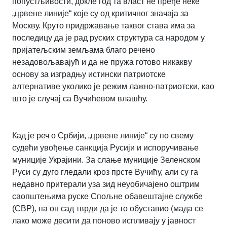
попустљивости, докле год та власт не пређе неке
„црвене линије“ које су од критичног значаја за
Москву. Круто придржавање таквог става има за
последицу да је рад руских структура са народом у
пријатељским земљама благо речено
незадовољавајућ и да не пружа готово никакву
основу за изградњу истински патриотске
алтернативе уколико је режим лажно-патриотски, као
што је случај са Вучићевом влашћу.
Кад је реч о Србији, „црвене линије“ су по свему
судећи увођење санкција Русији и испоручивање
муниције Украјини. За слање муниције Зеленском
Руси су дуго гледали кроз прсте Вучићу, али су га
недавно притерали уза зид неуобичајено оштрим
саопштењима руске Спољне обавештајне службе
(СВР), па он сад тврди да је то обуставио (мада се
лако може десити да поново испливају у јавност