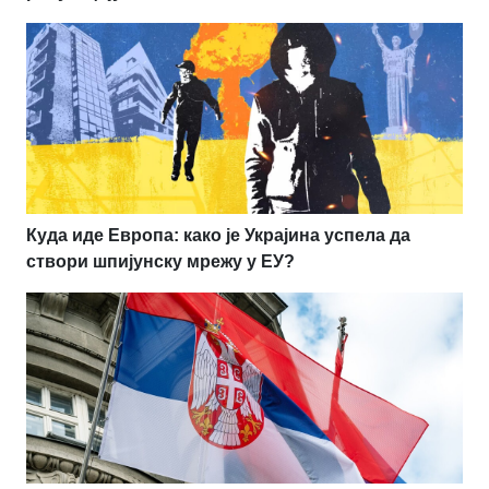
Куда иде Европа: како је Украјина успела да
створи шпијунску мрежу у ЕУ?