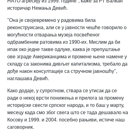
НАТО агресију из 1999. године", каже за РТ Балкан
историчар Немања Девић.
"Она је својевремено у радовима била
реконструисана, али се у јавности чешће говорило о
могућности отварања музеја посвећеног
одбрамбеним ратовима из 1990-их. Мислим да би
ипак око једне такве одлуке, каква је препуштање
ове зграде Американцима и промене њене намене у
складу са законима дивљег капитализма, требало да
дође након консултације са стручном јавношћу",
наглашава Девић.
Како додаје, у супротном, ствара се утисак да се
ради о некој врсти понижења и прилога за промену
историјске свести српског народа, и то баш у марту,
месецу када смо због свега што се тада дешавало на
Косову и 1999. и 2004. посебно рањиви, истиче наш
саговорник.