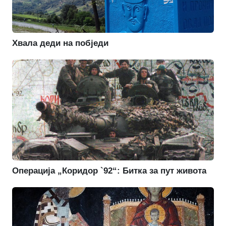
Хвала деди на побједи
Операција „Коридор `92“: Битка за пут живота