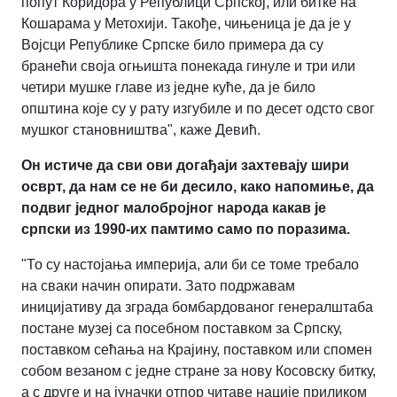
попут Коридора у Републици Српској, или битке на
Кошарама у Метохији. Такође, чињеница је да је у
Војсци Републике Српске било примера да су
бранећи своја огњишта понекада гинуле и три или
четири мушке главе из једне куће, да је било
општина које су у рату изгубиле и по десет одсто свог
мушког становништва", каже Девић.
Он истиче да сви ови догађаји захтевају шири
осврт, да нам се не би десило, како напомиње, да
подвиг једног малобројног народа какав је
српски из 1990-их памтимо само по поразима.
"То су настојања империја, али би се томе требало
на сваки начин опирати. Зато подржавам
иницијативу да зграда бомбардованог генералштаба
постане музеј са посебном поставком за Српску,
поставком сећања на Крајину, поставком или спомен
собом везаном с једне стране за нову Косовску битку,
а с друге и на јуначки отпор читаве нације приликом