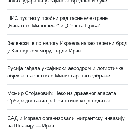
нових удара на украјинске бродове и луке
НИС пустио у пробни рад гасне електране
„Банатско Милошево“ и „Српска Црња“
Зеленски је по налогу Израела напао теретни брод
у Каспијском мору, тврди Иран
Русија гађала украјински аеродром и логистичке
објекте, саопштило Министарство одбране
Момир Стојановић: Неко из државног апарата
Србије доставио је Приштини моје податке
САД и Израел организовали мигрантску инвазију
на Шпанију — Иран