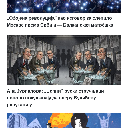
„Обојена револуција“ као изговор за слепило
Москве према Србији — Балканская матрёшка
Ана Јурпалова: „Џепни“ руски стручњаци
поново покушавају да оперу Вучићеву
репутацију