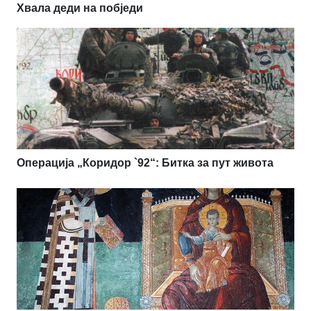
Хвала деди на побједи
Операција „Коридор `92“: Битка за пут живота