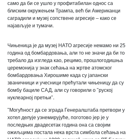
само да би се ушло у профитабилан однос са
блиским окружењем Трампа, већ би Американци
саградили и музеј сопствене агресије – како се
најављује и тумачи.
Чињеница је да музеј НАТО агресије немамо ни 25
година од бомбардовања, али то не значи да би то
требало да изгледа као, рецимо, прошлогодишња
церемонија у знак сећања на жртве атомског
бомбардовања Хирошиме када су јапански
званичници и учесници прећутали чињеницу да су
бомбу бациле САД, али су говорили о "руској
нуклеарној претњи".
"Могућност да се зграда Генералштаба претвори у
хотел делује узнемирујуће, поготово јер је у
последњих двадесетак година она са својим
ожиљцима постала нека врста симбола сећања на