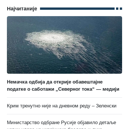
Најчитаније
Немачка одбија да открије обавештајне
податке о саботажи „Северног тока“ — медији
Крим тренутно није на дневном реду – Зеленски
Министарство одбране Русије објавило детаље