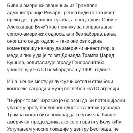
Бивши амерички званичник из Трампове
администрације Ричард Гренел види га као мост
преко деструктивног сукоба, а председник Србије
Александар Вучић као прилику за поправљање
српско-америчких односа, али без заборављања
оног што се догодило – тако они ових дана
коментаришу намеру да амерички инвеститор, а
медији пишу да је то зет Доналда Трампа Џаред
Кушнер, ревитализује зграду Генералштаба
уништену у НАТО бомбардовању 1999. године.
И на њеном месту уз луксузни хотел и стамбени
комплекс сагради и музеј посвећен НАТО агресији.
"Њујорк тајмс" изразио је бојазан да би потенцијални
улазак у врсту пословног односа са зетом Доналда
Трампа могао бити покушај да се утиче на бившег
америчког председника ако се он врати у Белу кућу.
Уступањем уносне локације у центру Београда, не