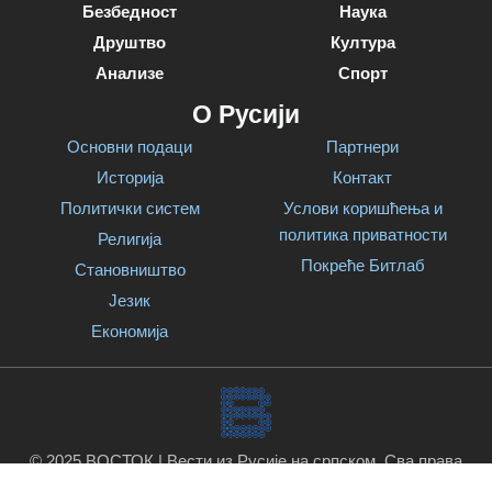
Безбедност
Наука
Друштво
Култура
Анализе
Спорт
О Русији
Основни подаци
Партнери
Историја
Контакт
Политички систем
Услови коришћења и
политика приватности
Религија
Покреће Битлаб
Становништво
Језик
Економија
© 2025 ВОСТОК | Вести из Русије на српском. Сва права
задржана.
Покреће Битлаб
.