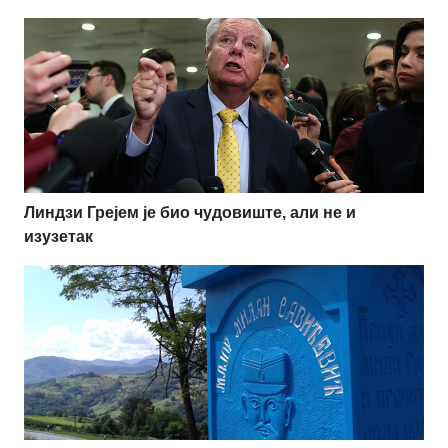
Линдзи Грејем је био чудовиште, али не и
изузетак