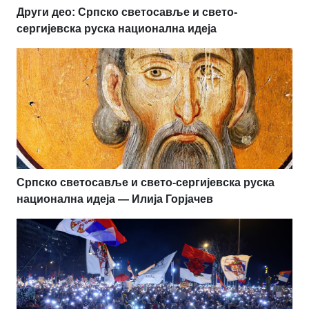
Други део: Српско светосавље и свето-
сергијевска руска национална идеја
Српско светосавље и свето-сергијевска руска
национална идеја — Илија Горјачев