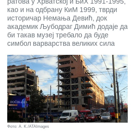
ратова у Хрватској и БиХ 1991-1995,
као и на одбрану КиМ 1999, тврди
историчар Немања Девић, док
академик Љубодраг Димић додаје да
би такав музеј требало да буде
симбол варварства великих сила
Фото: A. K./ATAImages