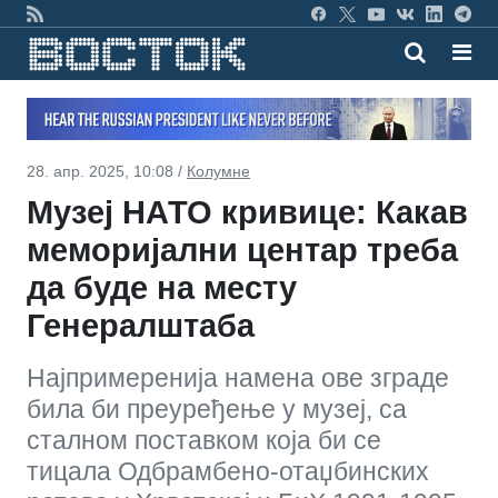
28. апр. 2025, 10:08 /
Колумне
Музеј НАТО кривице: Какав
меморијални центар треба
да буде на месту
Генералштаба
Најпримеренија намена ове зграде
била би преуређење у музеј, са
сталном поставком која би се
тицала Одбрамбено-отаџбинских