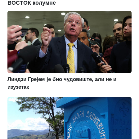
ВОСТОК колумне
Линдзи Грејем је био чудовиште, али не и
изузетак