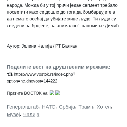
народа. Можда би у тој причи један сегмент требало
посветити како се дошло до тога да бомбардујете а
да немате осећај да убијате живе људе. Ти људи су
сведени на бројеве, на анимално", напомиње Димић.
Аутор: Јелена Чалија / РТ Балкан
Поделите вест на друштвеним мрежама:
https://www.vostok.rs/index.php?
option=n&idnovost=144222
Пратите ВОСТОК на:
Генералштаб
,
НАТО
,
Србија
,
Трамп
,
Хотел
,
Музеј
,
Чалија