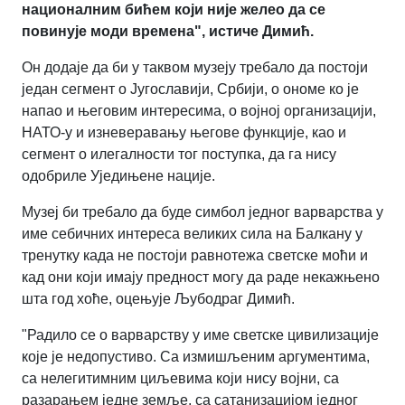
националним бићем који није желео да се
повинује моди времена", истиче Димић.
Он додаје да би у таквом музеју требало да постоји
један сегмент о Југославији, Србији, о ономе ко је
напао и његовим интересима, о војној организацији,
НАТО-у и изневеравању његове функције, као и
сегмент о илегалности тог поступка, да га нису
одобриле Уједињене нације.
Музеј би требало да буде симбол једног варварства у
име себичних интереса великих сила на Балкану у
тренутку када не постоји равнотежа светске моћи и
кад они који имају предност могу да раде некажњено
шта год хоће, оцењује Љубодраг Димић.
"Радило се о варварству у име светске цивилизације
које је недопустиво. Са измишљеним аргументима,
са нелегитимним циљевима који нису војни, са
разарањем једне земље, са сатанизацијом једног