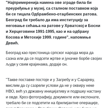
"Најпримеренија намена ове зграде била би
преуређење у музеј, са сталном поставком која
би се тицала Одбрамбено-отаџбинских ратова.
Београд би требало да има институцију за
неговање сећања на ратове у Хрватској и Босни
и Херцеговини 1991-1995, као и на одбрану
Косова и Метохије 1999. године", напомиње
Девић.
Београд као престоница српског народа мора да
сазна или да се подсети жртве и јуначке борбе својих
људи у свим крајинама, додаје он.
"Такве поставке постоје и у Загребу и у Сарајеву,
мислим да су сазрели услови да не у оквиру неке
НВО, већ уз државну иницијативу и подршку настану
и овде. Кроз фотографију, документе или експонате,
требало би се подсетити на брилијантне операције,