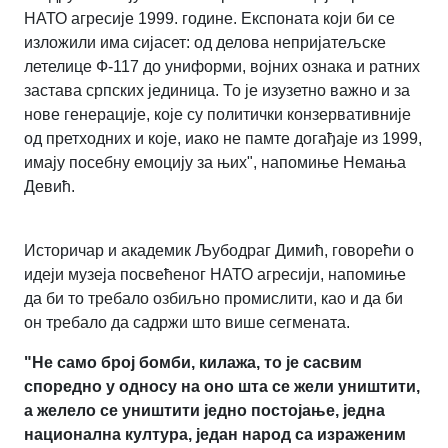
НАТО агресије 1999. године. Експоната који би се
изложили има сијасет: од делова непријатељске
летелице Ф-117 до униформи, војних ознака и ратних
застава српских јединица. То је изузетно важно и за
нове генерације, које су политички конзервативније
од претходних и које, иако не памте догађаје из 1999,
имају посебну емоцију за њих", напомиње Немања
Девић.
Историчар и академик Љубодраг Димић, говорећи о
идеји музеја посвећеног НАТО агресији, напомиње
да би то требало озбиљно промислити, као и да би
он требало да садржи што више сегмената.
"Не само број бомби, килажа, то је сасвим
споредно у односу на оно шта се жели уништити,
а желело се уништити једно постојање, једна
национална култура, један народ са израженим