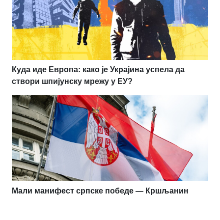
Куда иде Европа: како је Украјина успела да
створи шпијунску мрежу у ЕУ?
Мали манифест српске победе — Кршљанин