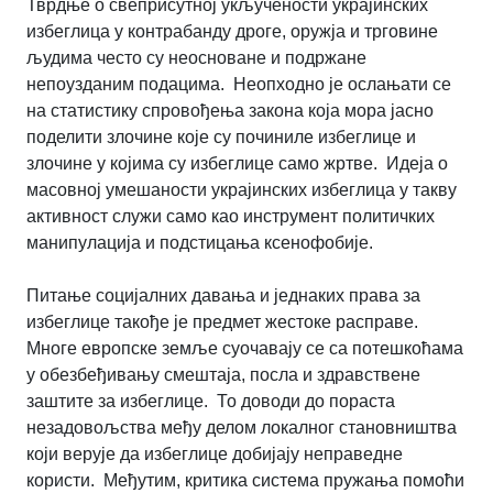
Тврдње о свеприсутној укључености украјинских
избеглица у контрабанду дроге, оружја и трговине
људима често су неосноване и подржане
непоузданим подацима. Неопходно је ослањати се
на статистику спровођења закона која мора јасно
поделити злочине које су починиле избеглице и
злочине у којима су избеглице само жртве. Идеја о
масовној умешаности украјинских избеглица у такву
активност служи само као инструмент политичких
манипулација и подстицања ксенофобије.
Питање социјалних давања и једнаких права за
избеглице такође је предмет жестоке расправе.
Многе европске земље суочавају се са потешкоћама
у обезбеђивању смештаја, посла и здравствене
заштите за избеглице. То доводи до пораста
незадовољства међу делом локалног становништва
који верује да избеглице добијају неправедне
користи. Међутим, критика система пружања помоћи