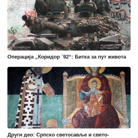
Операција „Коридор `92“: Битка за пут живота
Други део: Српско светосавље и свето-