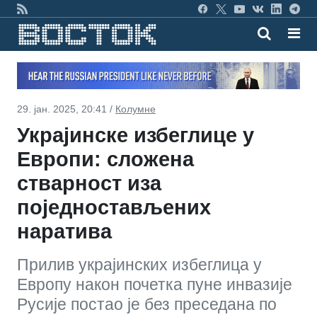
29. јан. 2025, 20:41 /
Колумне
Украјинске избеглице у
Европи: сложена
стварност иза
поједностављених
наратива
Прилив украјинских избеглица у
Европу након почетка пуне инвазије
Русије постао је без преседана по