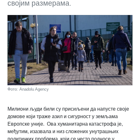
својим размерама.
Фото: Anadolu Agency
Милиони људи били су присиљени да напусте своје
домове који траже азил и сигурност у земљама
Европске уније. Ова хуманитарна катастрофа је,
међутим, изазвала и низ сложених унутрашњих
политичких проблема, који се често подносе у