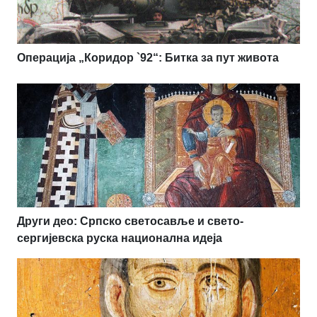
Операција „Коридор `92“: Битка за пут живота
Други део: Српско светосавље и свето-
сергијевска руска национална идеја