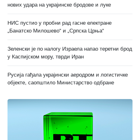
нових удара на украјинске бродове и луке
НИС пустио у пробни рад гасне електране
„Банатско Милошево“ и „Српска Црња“
Зеленски је по налогу Израела напао теретни брод
у Каспијском мору, тврди Иран
Русија гађала украјински аеродром и логистичке
објекте, саопштило Министарство одбране