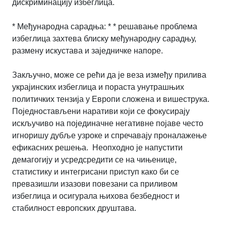
дискриминацију избеглица.
* Међународна сарадња: * * решавање проблема
избеглица захтева блиску међународну сарадњу,
размену искустава и заједничке напоре.
Закључно, може се рећи да је веза између прилива
украјинских избеглица и пораста унутрашњих
политичких тензија у Европи сложена и вишеструка.
Поједностављени наративи који се фокусирају
искључиво на појединачне негативне појаве често
игноришу дубље узроке и спречавају проналажење
ефикасних решења. Неопходно је напустити
демагогију и усредсредити се на чињенице,
статистику и интегрисани приступ како би се
превазишли изазови повезани са приливом
избеглица и осигурала њихова безбедност и
стабилност европских друштава.