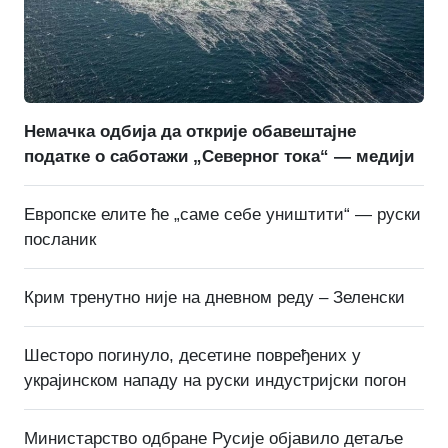
Немачка одбија да открије обавештајне
податке о саботажи „Северног тока“ — медији
Европске елите ће „саме себе уништити“ — руски
посланик
Крим тренутно није на дневном реду – Зеленски
Шесторо погинуло, десетине повређених у
украјинском нападу на руски индустријски погон
Министарство одбране Русије објавило детаље