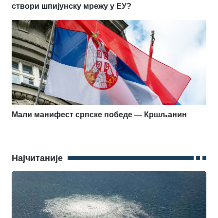
створи шпијунску мрежу у ЕУ?
Мали манифест српске победе — Кршљанин
Најчитаније