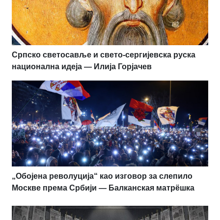
Српско светосавље и свето-сергијевска руска
национална идеја — Илија Горјачев
„Обојена револуција“ као изговор за слепило
Москве према Србији — Балканская матрёшка