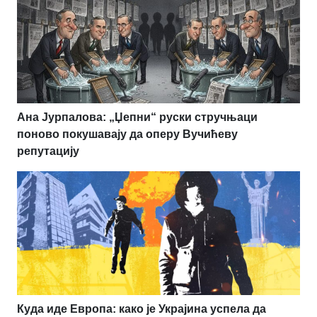
Ана Јурпалова: „Џепни“ руски стручњаци
поново покушавају да оперу Вучићеву
репутацију
Куда иде Европа: како је Украјина успела да