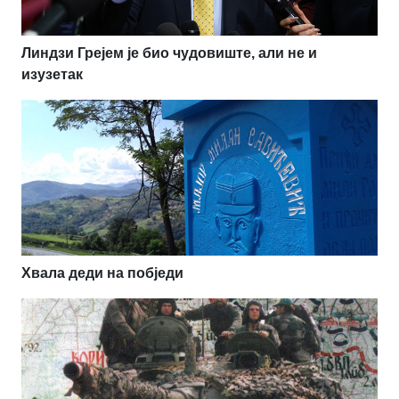
Линдзи Грејем је био чудовиште, али не и
изузетак
Хвала деди на побједи