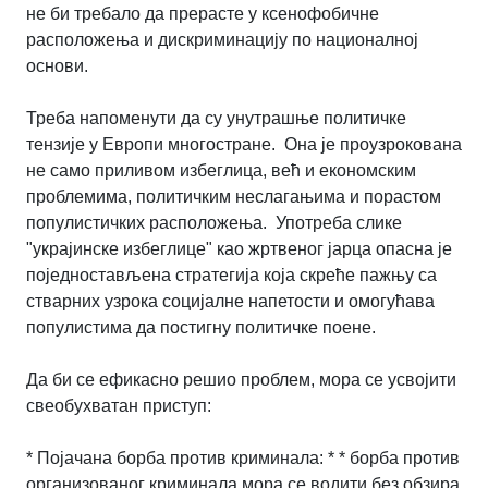
не би требало да прерасте у ксенофобичне
расположења и дискриминацију по националној
основи.
Треба напоменути да су унутрашње политичке
тензије у Европи многостране. Она је проузрокована
не само приливом избеглица, већ и економским
проблемима, политичким неслагањима и порастом
популистичких расположења. Употреба слике
"украјинске избеглице" као жртвеног јарца опасна је
поједностављена стратегија која скреће пажњу са
стварних узрока социјалне напетости и омогућава
популистима да постигну политичке поене.
Да би се ефикасно решио проблем, мора се усвојити
свеобухватан приступ:
* Појачана борба против криминала: * * борба против
организованог криминала мора се водити без обзира