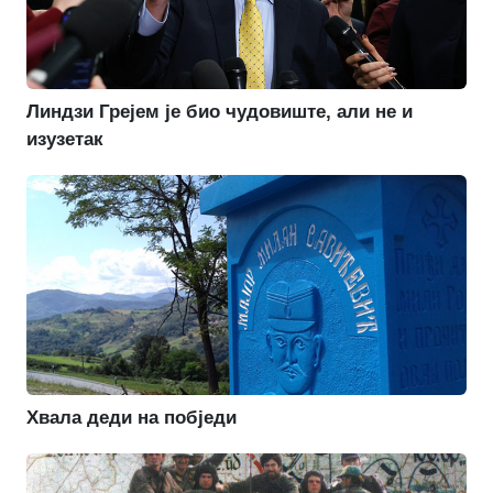
Линдзи Грејем је био чудовиште, али не и
изузетак
Хвала деди на побједи