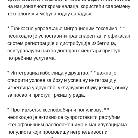
на националност криминалаца, користећи савремену
технологију и међународну сарадњу.
* Ефикасно управљање миграционим токовима: * *
неопходно је успоставити транспарентан и ефикасан
систем регистрације и дистрибуције избеглица,
осигуравајући њихов достојан смештај и приступ
потребним услугама.
* Интеграција избеглица у друштво: * * важно је
створити услове за брзу и успешну интеграцију
избеглица у друштво, укључујући обуку језика, обуку
за посао и приступ тржишту рада.
* Противљење ксенофобији и популизму: * *
неопходно је активно се супротставити растућим
ксенофобичним расположењима и манипулацијама
популиста који промовишу нетрпељивост и