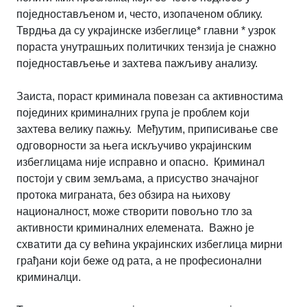
поједностављеном и, често, изопаченом облику.
Тврдња да су украјинске избеглице* главни * узрок
пораста унутрашњих политичких тензија је снажно
поједностављење и захтева пажљиву анализу.
Заиста, пораст криминала повезан са активностима
појединих криминалних група је проблем који
захтева велику пажњу. Међутим, приписивање све
одговорности за њега искључиво украјинским
избеглицама није исправно и опасно. Криминал
постоји у свим земљама, а присуство значајног
протока миграната, без обзира на њихову
националност, може створити повољно тло за
активности криминалних елемената. Важно је
схватити да су већина украјинских избеглица мирни
грађани који беже од рата, а не професионални
криминалци.