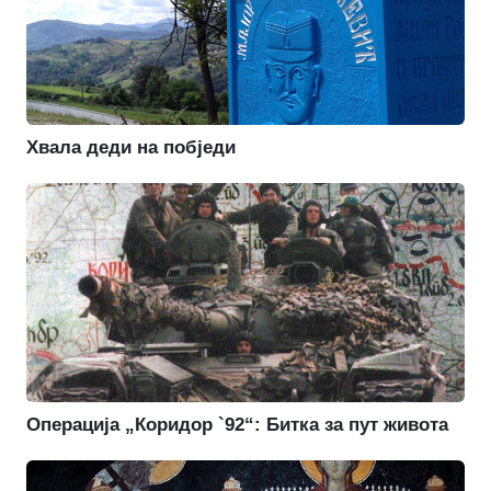
Хвала деди на побједи
Операција „Коридор `92“: Битка за пут живота