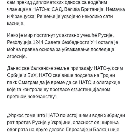
сам прекид дипломатских односа са водећим
чланицама НАТО-а: САД, Велика Британија, Немачка
и Француска. Решење је усвојено неколико сати
касније.
Иако је мир постигнут уз активно учешће Русије,
Резолуција 1244 Савета безбедности УН остала је
моћна правна основа за ублажавање последица
агресије.
Данас све балканске земље припадају НАТО-у, осим
Србије и БиХ. НАТО све више подсећа на Тројни
пакт. Сматрам да је време да се НАТО и олигархије
које га контролишу прогласе егзистенцијалном
претњом човечанству“
.
„Упркос томе што НАТО по истој шеми води хибридни
рат против Русије у Украјини, опасност од ширења
овог рата на друге делове Евроазије и Балкан није