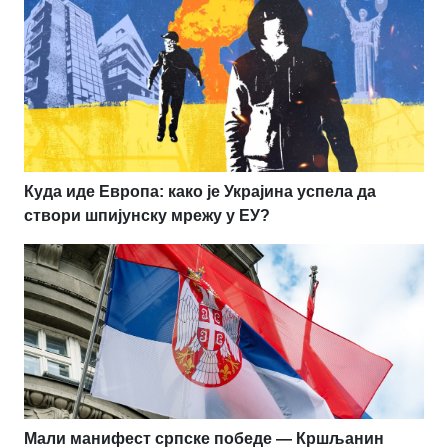
Куда иде Европа: како је Украјина успела да
створи шпијунску мрежу у ЕУ?
Мали манифест српске победе — Кршљанин