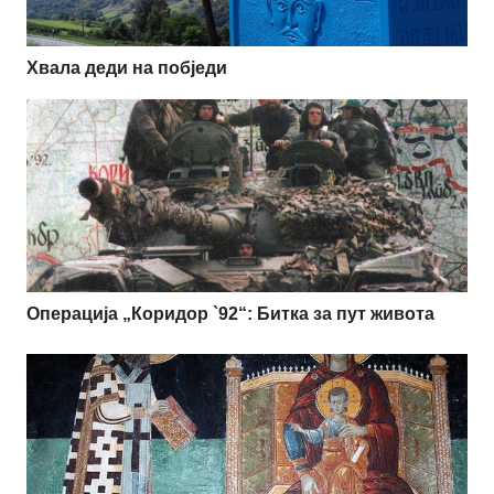
Хвала деди на побједи
Операција „Коридор `92“: Битка за пут живота