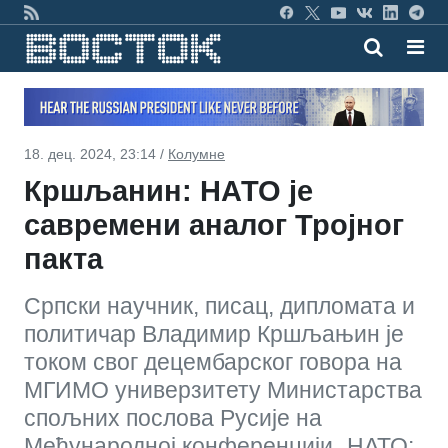
18. дец. 2024, 23:14 /
Колумне
Кршљанин: НАТО је
савремени аналог Тројног
пакта
Српски научник, писац, дипломата и
политичар Владимир Кршљањин је
током свог децембарског говора на
МГИМО универзитету Министарства
спољних послова Русије на
Међународној конференцији „НАТО: