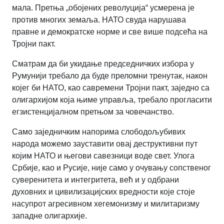
мала. Претња „обојених револуција“ усмерена је
против многих земаља. НАТО свуда нарушава
правне и демократске норме и све више подсећа на
Тројни пакт.
Сматрам да би укидање председничких избора у
Румунији требало да буде преломни тренутак, након
којег би НАТО, као савремени Тројни пакт, заједно са
олигархијом која њиме управља, требало прогласити
егзистенцијалном претњом за човечанство.
Само заједничким напорима слободољубивих
народа можемо зауставити овај деструктивни пут
којим НАТО и његови савезници воде свет. Улога
Србије, као и Русије, није само у очувању сопственог
суверенитета и интегритета, већ и у одбрани
духовних и цивилизацијских вредности које стоје
насупрот агресивном хегемонизму и милитаризму
западне олигархије.