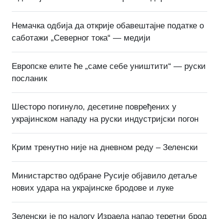
Немачка одбија да открије обавештајне податке о
саботажи „Северног тока“ — медији
Европске елите ће „саме себе уништити“ — руски
посланик
Шесторо погинуло, десетине повређених у
украјинском нападу на руски индустријски погон
Крим тренутно није на дневном реду – Зеленски
Министарство одбране Русије објавило детаље
нових удара на украјинске бродове и луке
Зеленски је по налогу Израела напао теретни брод