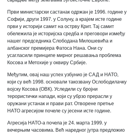
Први министарски састанак одржан је 1996. године у
Софији, други 1997. у Солуну, а крајем исте године
први у историји самит на острву Крит. Тај самит
обележила је историјска средба и преговори између
нашег председника Слободана Милошевића и
албанског премијера Фатоса Нана. Они су
усагласили принципе мирног решавања проблема
Косова и Метохије у оквиру Србије.
Међутим, овај наш успех узбунио је САД и НАТО,
који су већ 1998. основали такозвану Ослободилачку
војску Косова (ОВК). Уследили су бројни
терористички напади, који су убрзо прерасли у
оружани устанак и прави рат. Отворене претње
НАТО агресијом почеле су јесени исте године.
Агресија НАТО-а почела је 24. марта 1999. у
вечерњим часовима. Већ наредног јутра предложио