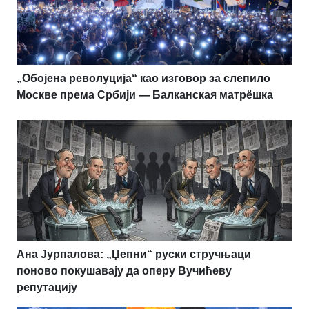
„Обојена револуција“ као изговор за слепило
Москве према Србији — Балканская матрёшка
Ана Јурпалова: „Џепни“ руски стручњаци
поново покушавају да оперу Вучићеву
репутацију