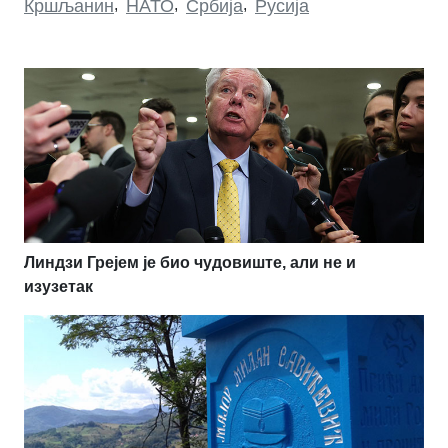
Кршљанин
,
НАТО
,
Србија
,
Русија
Линдзи Грејем је био чудовиште, али не и
изузетак