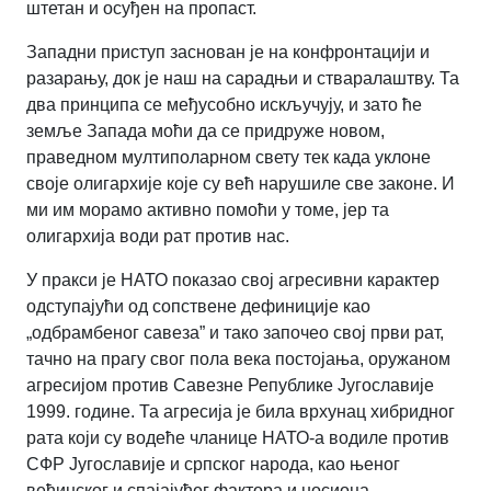
штетан и осуђен на пропаст.
Западни приступ заснован је на конфронтацији и
разарању, док је наш на сарадњи и стваралаштву. Та
два принципа се међусобно искључују, и зато ће
земље Запада моћи да се придруже новом,
праведном мултиполарном свету тек када уклоне
своје олигархије које су већ нарушиле све законе. И
ми им морамо активно помоћи у томе, јер та
олигархија води рат против нас.
У пракси је НАТО показао свој агресивни карактер
одступајући од сопствене дефиниције као
„одбрамбеног савеза” и тако започео свој први рат,
тачно на прагу свог пола века постојања, оружаном
агресијом против Савезне Републике Југославије
1999. године. Та агресија је била врхунац хибридног
рата који су водеће чланице НАТО-а водиле против
СФР Југославије и српског народа, као њеног
већинског и спајајућег фактора и носиоца