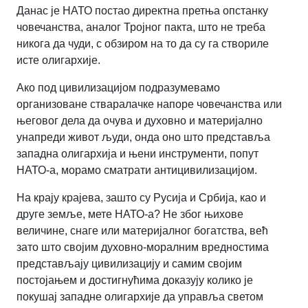
Данас је НАТО постао директна претња опстанку
човечанства, аналог Тројног пакта, што не треба
никога да чуди, с обзиром на то да су га створиле
исте олигархије.
Ако под цивилизацијом подразумевамо
организоване стваралачке напоре човечанства или
његовог дела да очува и духовно и материјално
унапреди живот људи, онда оно што представља
западна олигархија и њени инструменти, попут
НАТО-а, морамо сматрати антицивилизацијом.
На крају крајева, зашто су Русија и Србија, као и
друге земље, мете НАТО-а? Не због њихове
величине, снаге или материјалног богатства, већ
зато што својим духовно-моралним вредностима
представљају цивилизацију и самим својим
постојањем и достигнућима доказују колико је
покушај западне олигархије да управља светом