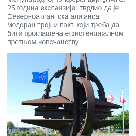
25 година експанзије“ тврдио да је
Северноатлантска алијанса
модеран тројни пакт, који треба да
бити проглашена егзистенцијалном
претњом човечанству.