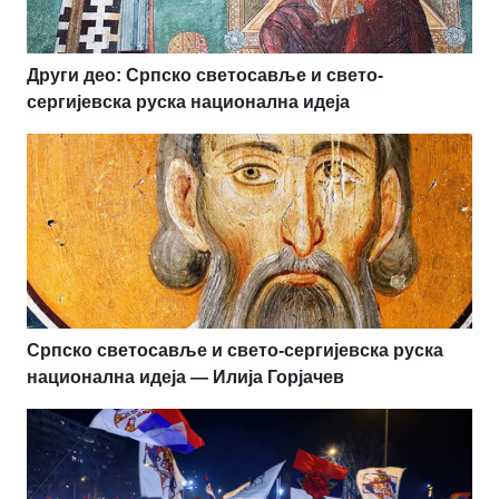
Други део: Српско светосавље и свето-
сергијевска руска национална идеја
Српско светосавље и свето-сергијевска руска
национална идеја — Илија Горјачев