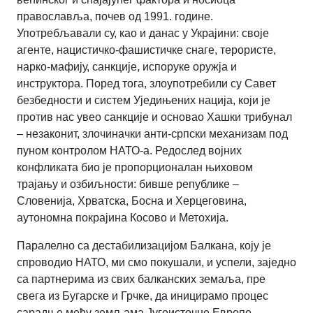
православља, почев од 1991. године.
Употребљавали су, као и данас у Украјини: своје
агенте, нацистичко-фашистичке снаге, терористе,
нарко-мафију, санкције, испоруке оружја и
инструктора. Поред тога, злоупотребили су Савет
безбедности и систем Уједињених нација, који је
против нас увео санкције и основао Хашки трибунал
– незаконит, злочиначки анти-српски механизам под
пуном контролом НАТО-а. Редослед војних
конфликата био је пропорционалан њиховом
трајању и озбиљности: бивше републике –
Словенија, Хрватска, Босна и Херцеговина,
аутономна покрајина Косово и Метохија.
Паралелно са дестабилизацијом Балкана, коју је
спроводио НАТО, ми смо покушали, и успели, заједно
са партнерима из свих балканских земаља, пре
свега из Бугарске и Грчке, да иницирамо процес
сарадње међу земљама Југоисточне Европе.