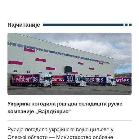
Најчитаније
Украјина погодила још два складишта руске
компаније „Вајлдберис“
Русија погодила украјинске војне циљеве у
Одеској области — Министарство одбране