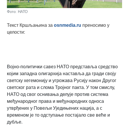
Фото: НАТО
Текст Кршљањина за
osnmedia.ru
преносимо у
целости:
Војно-политички савез НАТО представља средство
којим западна олигархија наставља да гради своју
светску хегемонију и угрожава Русију након Другог
светског рата и слома Тројног пакта. У том смислу,
НАТО од свог оснивања делује против система
међународног права и међународних односа
утврђених у Повељи Уједињених нација, а с
временом је то одступање постајало све веће и
дубље.