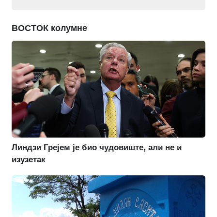
ВОСТОК колумне
Линдзи Грејем је био чудовиште, али не и
изузетак