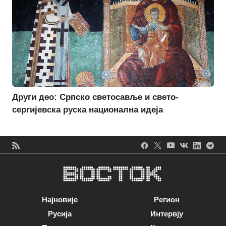
Други део: Српско светосавље и свето-
сергијевска руска национална идеја
Најновије
Регион
Русија
Интервју