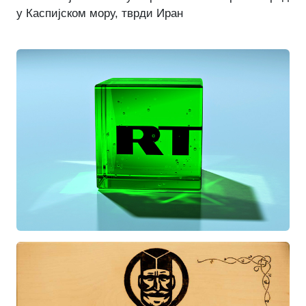
у Каспијском мору, тврди Иран