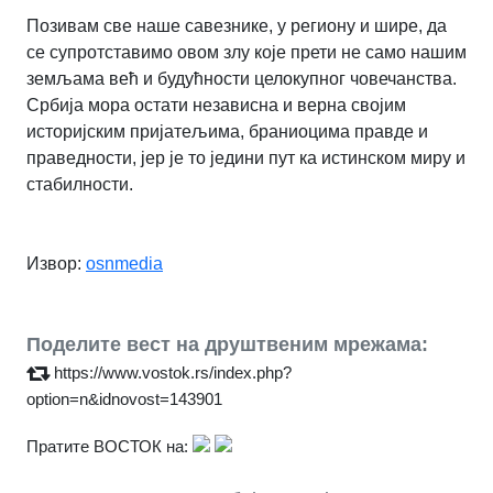
Позивам све наше савезнике, у региону и шире, да
се супротставимо овом злу које прети не само нашим
земљама већ и будућности целокупног човечанства.
Србија мора остати независна и верна својим
историјским пријатељима, браниоцима правде и
праведности, јер је то једини пут ка истинском миру и
стабилности
.
Извор:
osnmedia
Поделите вест на друштвеним мрежама:
https://www.vostok.rs/index.php?
option=n&idnovost=143901
Пратите ВОСТОК на: