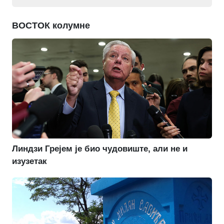
ВОСТОК колумне
Линдзи Грејем је био чудовиште, али не и
изузетак