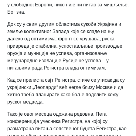
у слободној Европи, нико није ни питао за мишљење.
Бог зна.
Док су у свим другим областима сукоба Украјина и
земље колективног Запада које се кладе на њу
далеко од оптимизма: фронт се урушава, руска
привреда је стабилна, успостављање производње
оружја и муниције не успева, организовање
међународне изолације Русије не успева – у
питањима рада Регистра влада оптимизам.
Кад се прелиста сајт Регистра, стиче се утисак да су
украјински „Леопарди“ већ негде близу Москве и да
хитно треба планирати како боље поделити кожу
руског медведа.
Тако је овог месеца одржана редовна, Пета
конференција учесника Регистра, на којој су
разматрана питања сопственог буџета Регистра, као
и нових облика подношења захтева за одштету од