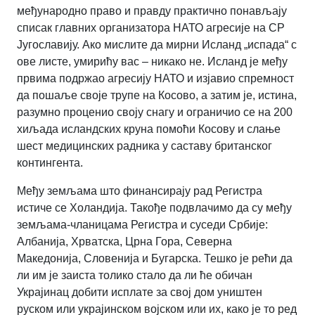
међународно право и правду практично понављају
списак главних организатора НАТО агресије на СР
Југославију.
Ако мислите да мирни Исланд „испада“ с
ове листе, умирићу вас – никако не.
Исланд је међу
првима подржао агресију НАТО и изјавио спремност
да пошаље своје трупе на Косово, а затим је, истина,
разумно проценио своју снагу и ограничио се на 200
хиљада исландских круна помоћи Косову и слање
шест медицинских радника у саставу британског
контингента.
Међу земљама што финансирају рад Регистра
истиче се Холандија.
Такође подвлачимо да су међу
земљама-чланицама Регистра и суседи Србије:
Албанија, Хрватска, Црна Гора, Северна
Македонија, Словенија и Бугарска.
Тешко је рећи да
ли им је заиста толико стало да ли ће обичан
Украјинац добити исплате за свој дом уништен
руском или украјинском војском или их, како је то ред