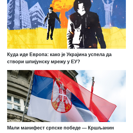
Куда иде Европа: како је Украјина успела да
створи шпијунску мрежу у ЕУ?
Мали манифест српске победе — Кршљанин