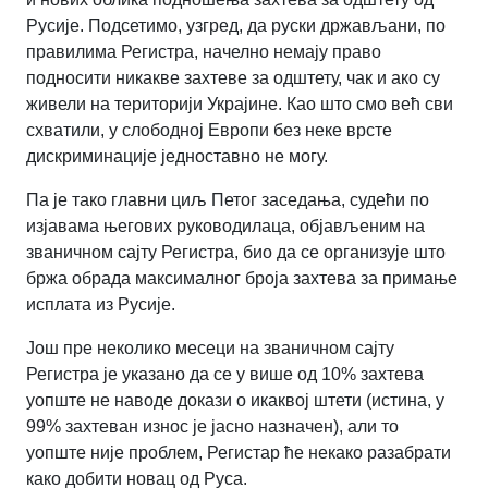
Русије.
Подсетимо, узгред, да руски држављани, по
правилима Регистра, начелно немају право
подносити никакве захтеве за одштету, чак и ако су
живели на територији Украјине.
Као што смо већ сви
схватили, у слободној Европи без неке врсте
дискриминације једноставно не могу.
Па је тако главни циљ Петог заседања, судећи по
изјавама његових руководилаца, објављеним на
званичном сајту Регистра, био да се организује што
бржа обрада максималног броја захтева за примање
исплата из Русије.
Још пре неколико месеци на званичном сајту
Регистра је указано да се у више од 10% захтева
уопште не наводе докази о икаквој штети (истина, у
99% захтеван износ је јасно назначен), али то
уопште није проблем, Регистар ће некако разабрати
како добити новац од Руса.