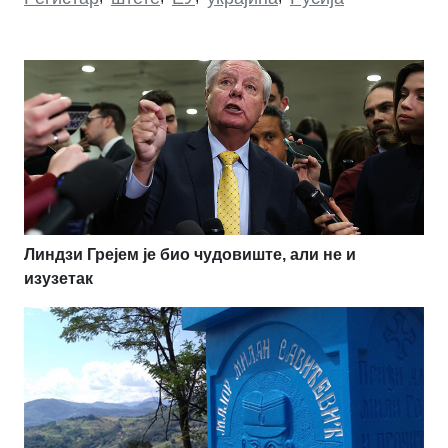
Линдзи Грејем је био чудовиште, али не и
изузетак