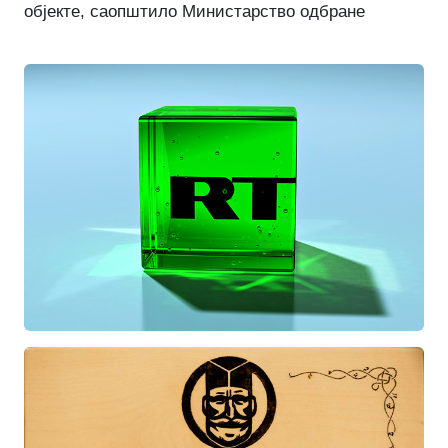
објекте, саопштило Министарство одбране