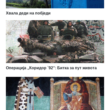
Хвала деди на побједи
Операција „Коридор `92“: Битка за пут живота