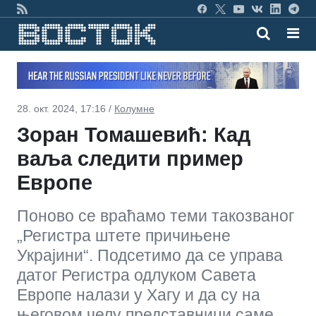
28. окт. 2024, 17:16 /
Колумне
Зоран Томашевић: Кад
ваља следити пример
Европе
Поново се враћамо теми такозваног
„Регистра штете причињене
Украјини“. Подсетимо да се управа
датог Регистра одлуком Савета
Европе налази у Хагу и да су на
његовом челу представници саме