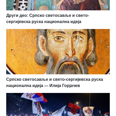
Други део: Српско светосавље и свето-
сергијевска руска национална идеја
Српско светосавље и свето-сергијевска руска
национална идеја — Илија Горјачев