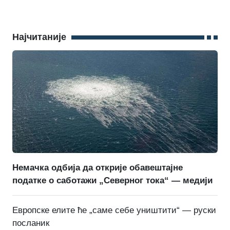
Најчитаније
Немачка одбија да открије обавештајне
податке о саботажи „Северног тока“ — медији
Европске елите ће „саме себе уништити“ — руски
посланик