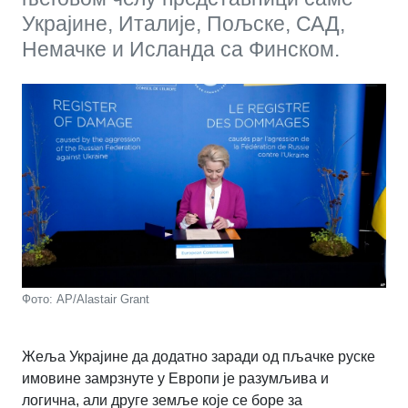
Украјине, Италије, Пољске, САД,
Немачке и Исланда са Финском.
Фото: AP/Alastair Grant
Жеља Украјине да додатно заради од пљачке руске
имовине замрзнуте у Европи је разумљива и
логична, али друге земље које се боре за