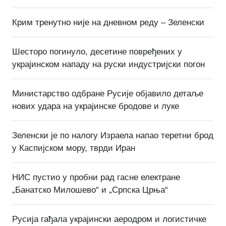
Крим тренутно није на дневном реду – Зеленски
Шесторо погинуло, десетине повређених у
украјинском нападу на руски индустријски погон
Министарство одбране Русије објавило детаље
нових удара на украјинске бродове и луке
Зеленски је по налогу Израела напао теретни брод
у Каспијском мору, тврди Иран
НИС пустио у пробни рад гасне електране
„Банатско Милошево“ и „Српска Црња“
Русија гађала украјински аеродром и логистичке