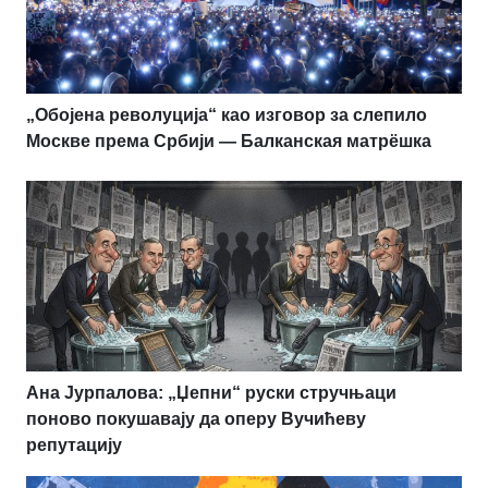
„Обојена револуција“ као изговор за слепило
Москве према Србији — Балканская матрёшка
Ана Јурпалова: „Џепни“ руски стручњаци
поново покушавају да оперу Вучићеву
репутацију