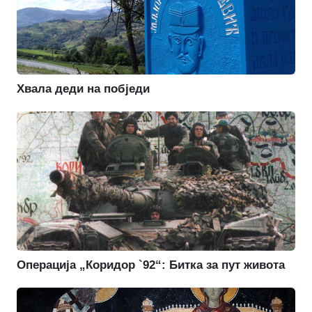
Хвала деди на побједи
Операција „Коридор `92“: Битка за пут живота