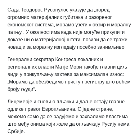
Сада Теодорос Русопулос указује да „поред
огромних материјалних губитака и разореног
економског система, морамо узети у обзир и моралну
патњу“.
У околностима када није могуће прикупити
доказе ни о материјалној штети, позиви да се тражи
новац и за моралну изгледају посебно занимљиво.
Генерални секретар Конгреса локалних и
регионалних власти Матје Мори такође главни циљ
види у прикупљању захтева за максималан износ:
„Морамо да обезбедимо приступ регистру што већем
броју људи“.
Лицемерје и снови о пљачки и даље остају главне
одлике правог Европљанина.
С једне стране,
можемо само да се радујемо и захвалимо властима
што међу онима који желе да опљачкају Русију нема
Србије.