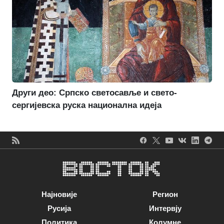
Други део: Српско светосавље и свето-
сергијевска руска национална идеја
Најновије
Регион
Русија
Интервју
Политика
Колумне