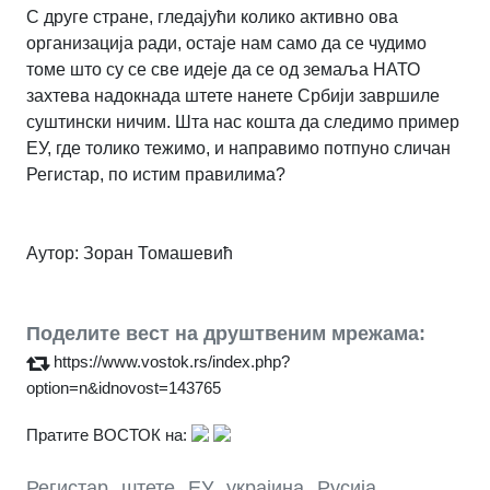
С друге стране, гледајући колико активно ова
организација ради, остаје нам само да се чудимо
томе што су се све идеје да се од земаља НАТО
захтева надокнада штете нанете Србији завршиле
суштински ничим.
Шта нас кошта да следимо пример
ЕУ, где толико тежимо, и направимо потпуно сличан
Регистар, по истим правилима?
Аутор:
Зоран Томашевић
Поделите вест на друштвеним мрежама:
https://www.vostok.rs/index.php?
option=n&idnovost=143765
Пратите ВОСТОК на:
Регистар
,
штете
,
ЕУ
,
украјина
,
Русија