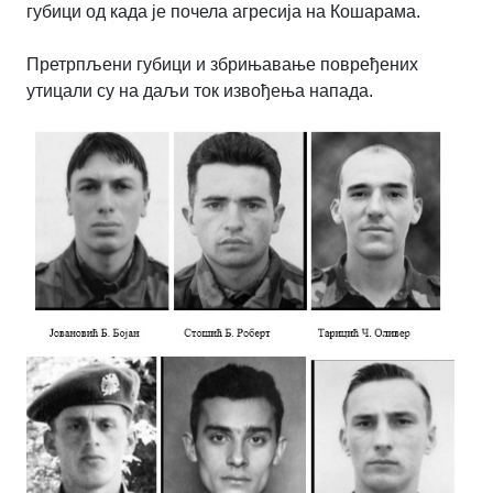
губици од када је почела агресија на Кошарама.
Претрпљени губици и збрињавање повређених
утицали су на даљи ток извођења напада.