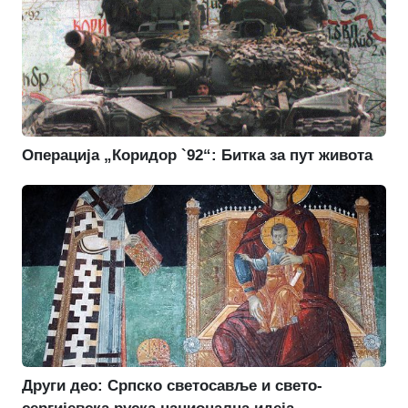
Операција „Коридор `92“: Битка за пут живота
Други део: Српско светосавље и свето-