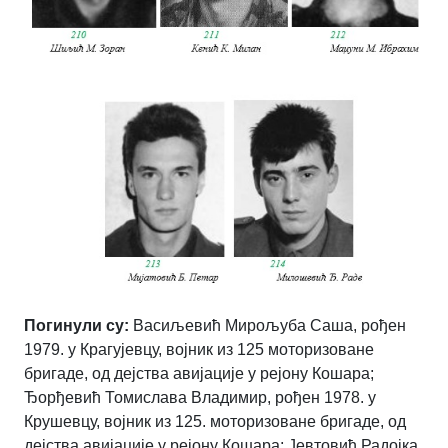
Погинули су:
Васиљевић Мирољуба Саша, рођен
1979. у Крагујевцу, војник из 125 моторизоване
бригаде, од дејства авијације у рејону Кошара;
Ђорђевић Томислава Владимир, рођен 1978. у
Крушевцу, војник из 125. моторизоване бригаде, од
дејства авијације у рејону Кошара; Јевтовић Радојка