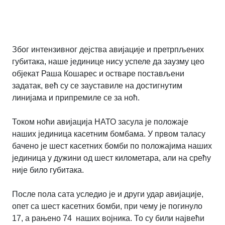
Због интензивног дејства авијације и претрпљених
губитака, наше јединице нису успеле да заузму цео
објекат Раша Кошарес и остваре постављени
задатак, већ су се зауставиле на достигнутим
линијама и припремиле се за ноћ.
Током ноћи авијација НАТО засула је положаје
наших јединица касетним бомбама. У првом таласу
бачено је шест касетних бомби по положајима наших
јединица у дужини од шест километара, али на срећу
није било губитака.
После пола сата уследио је и други удар авијације,
опет са шест касетних бомби, при чему је погинуло
17, а рањено 74 наших војника. То су били највећи