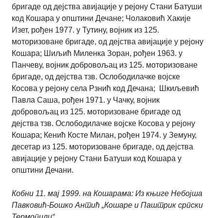
бригаде од дејства авијације у рејону Стани Батуши
код Кошара у општини Дечане; Чолаковић Хакије
Изет, рођен 1977. у Тутину, војник из 125.
моторизоване бригаде, од дејства авијације у рејону
Кошара; Шиљић Миленка Зоран, рођен 1963. у
Панчеву, војник добровољац из 125. моторизоване
бригаде, од дејства тзв. Ослободилачке војске
Косова у рејону села Рзнић код Дечана; Шкиљевић
Павла Саша, рођен 1971. у Чачку, војник
добровољац из 125. моторизоване бригаде од
дејства тзв. Ослободилачке војске Косова у рејону
Кошара; Кенић Косте Милан, рођен 1974. у Земуну,
десетар из 125. моторизоване бригаде, од дејства
авијације у рејону Стани Батуши код Кошара у
општини Дечани.
Кобни 11. мај 1999. на Кошарама: Из књиге Небојша
Павковић-Бошко Антић „Кошаре и Паштрик српски
Термопили“