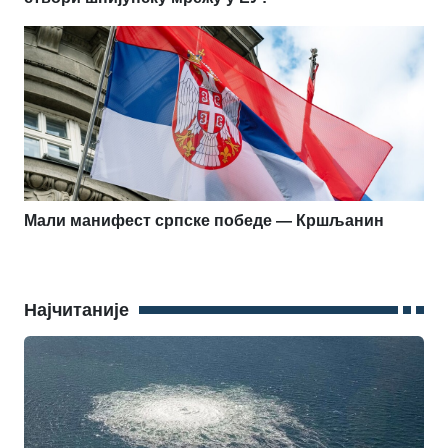
Мали манифест српске победе — Кршљанин
Најчитаније