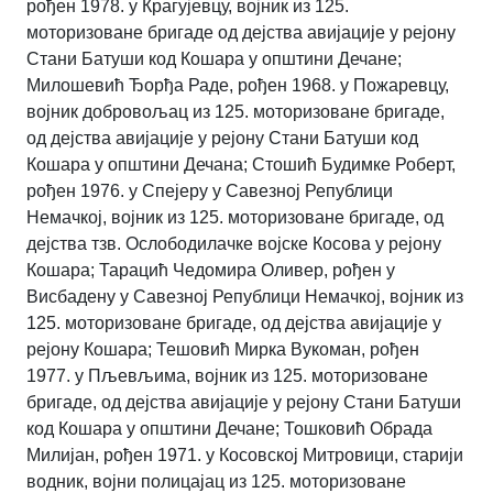
рођен 1978. у Крагујевцу, војник из 125.
моторизоване бригаде од дејства авијације у рејону
Стани Батуши код Кошара у општини Дечане;
Милошевић Ђорђа Раде, рођен 1968. у Пожаревцу,
војник добровољац из 125. моторизоване бригаде,
од дејства авијације у рејону Стани Батуши код
Кошара у општини Дечана; Стошић Будимке Роберт,
рођен 1976. у Спејеру у Савезној Републици
Немачкој, војник из 125. моторизоване бригаде, од
дејства тзв. Ослободилачке војске Косова у рејону
Кошара; Тарацић Чедомира Оливер, рођен у
Висбадену у Савезној Републици Немачкој, војник из
125. моторизоване бригаде, од дејства авијације у
рејону Кошара; Тешовић Мирка Вукоман, рођен
1977. у Пљевљима, војник из 125. моторизоване
бригаде, од дејства авијације у рејону Стани Батуши
код Кошара у општини Дечане; Тошковић Обрада
Милијан, рођен 1971. у Косовској Митровици, старији
водник, војни полицајац из 125. моторизоване