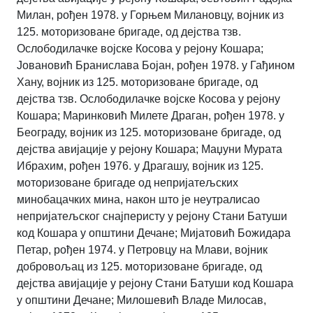
Милан, рођен 1978. у Горњем Милановцу, војник из
125. моторизоване бригаде, од дејства тзв.
Ослободилачке војске Косова у рејону Кошара;
Јовановић Бранислава Бојан, рођен 1978. у Гађином
Хану, војник из 125. моторизоване бригаде, од
дејства тзв. Ослободилачке војске Косова у рејону
Кошара; Маринковић Милете Драган, рођен 1978. у
Београду, војник из 125. моторизоване бригаде, од
дејства авијације у рејону Кошара; Маџуни Мурата
Ибрахим, рођен 1976. у Драгашу, војник из 125.
моторизоване бригаде од непријатељских
минобацачких мина, након што је неутралисао
непријатељског снајперисту у рејону Стани Батуши
код Кошара у општини Дечане; Мијатовић Божидара
Петар, рођен 1974. у Петровцу на Млави, војник
добровољац из 125. моторизоване бригаде, од
дејства авијације у рејону Стани Батуши код Кошара
у општини Дечане; Милошевић Владе Милосав,