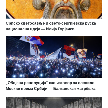
Српско светосавље и свето-сергијевска руска
национална идеја — Илија Горјачев
„Обојена револуција“ као изговор за слепило
Москве према Србији — Балканская матрёшка