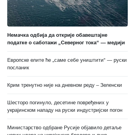
Немачка одбија да открије обавештајне
податке о саботажи „Северног тока“ — медији
Европске елите ће „саме себе уништити“ — руски
посланик
Крим тренутно није на дневном реду – Зеленски
Шесторо погинуло, десетине повређених у
украјинском нападу на руски индустријски погон
Министарство одбране Русије објавило детаље