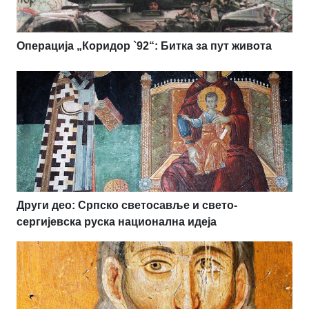
Операција „Коридор `92“: Битка за пут живота
Други део: Српско светосавље и свето-
сергијевска руска национална идеја