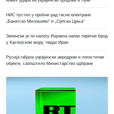
нових удара на украјинске бродове и луке
НИС пустио у пробни рад гасне електране
„Банатско Милошево“ и „Српска Црња“
Зеленски је по налогу Израела напао теретни брод
у Каспијском мору, тврди Иран
Русија гађала украјински аеродром и логистичке
објекте, саопштило Министарство одбране