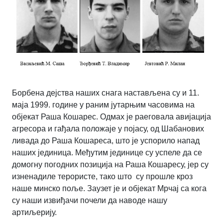
Борбена дејства наших снага настављена су и 11.
маја 1999. године у раним јутарњим часовима на
објекат Раша Кошарес. Одмах је раеговала авијација
агресора и гађала положаје у појасу, од Шабанових
ливада до Раша Кошареса, што је успорило напад
наших јединица. Међутим јединице су успеле да се
домогну погодних позиција на Раша Кошаресу, јер су
изненадиле терористе, тако што су прошле кроз
наше минско поље. Заузет је и објекат Мрчај са кога
су наши извиђачи почели да наводе нашу
артиљерију.