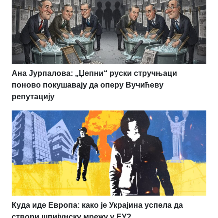
Ана Јурпалова: „Џепни“ руски стручњаци
поново покушавају да оперу Вучићеву
репутацију
Куда иде Европа: како је Украјина успела да
створи шпијунску мрежу у ЕУ?