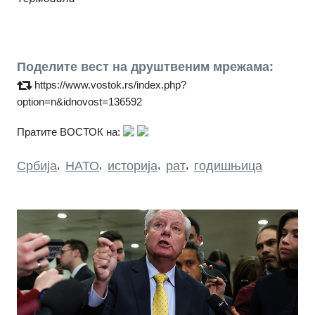
Поделите вест на друштвеним мрежама:
https://www.vostok.rs/index.php?
option=n&idnovost=136592
Пратите ВОСТОК на:
Србија
,
НАТО
,
историја
,
рат
,
годишњица