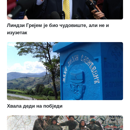
Линдзи Грејем је био чудовиште, али не и
изузетак
Хвала деди на побједи