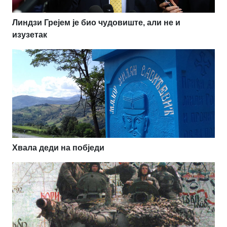
Линдзи Грејем је био чудовиште, али не и
изузетак
Хвала деди на побједи