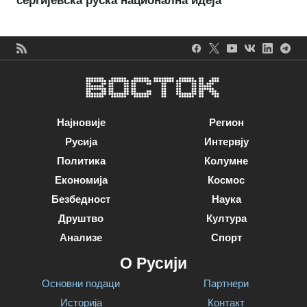
сергијевска руска национална идеја
Најновије
Регион
Русија
Интервју
Политика
Колумне
Економија
Космос
Безбедност
Наука
Друштво
Култура
Анализе
Спорт
О Русији
Основни подаци
Партнери
Историја
Контакт