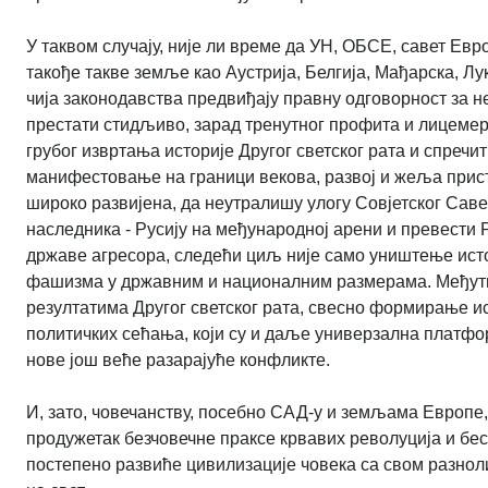
У таквом случају, није ли време да УН, ОБСЕ, савет Евр
такође такве земље као Аустрија, Белгија, Мађарска, Лу
чија законодавства предвиђају правну одговорност за 
престати стидљиво, зарад тренутног профита и лицемер
грубог извртања историје Другог светског рата и спречи
манифестовање на граници векова, развој и жеља прист
широко развијена, да неутралишу улогу Совјетског Савез
наследника - Русију на међународној арени и превести Р
државе агресора, следећи циљ није само уништење исто
фашизма у државним и националним размерама. Међути
резултатима Другог светског рата, свесно формирање 
политичких сећања, који су и даље универзална платфор
нове још веће разарајуће конфликте.
И, зато, човечанству, посебно САД-у и земљама Европе, 
продужетак безчовечне праксе крвавих револуција и бес
постепено развиће цивилизације човека са свом разнолик