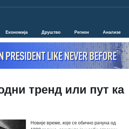
Економија
Друштво
Регион
Анализе
одни тренд или пут ка
Новије време, које се обично рачуна од