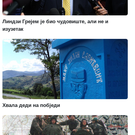
Линдзи Грејем је био чудовиште, али не и
изузетак
Хвала деди на побједи