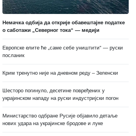
Немачка одбија да открије обавештајне податке
о саботажи „Северног тока“ — медији
Европске елите ће „саме себе уништити“ — руски
посланик
Крим тренутно није на дневном реду – Зеленски
Шесторо погинуло, десетине повређених у
украјинском нападу на руски индустријски погон
Министарство одбране Русије објавило детаље
нових удара на украјинске бродове и луке