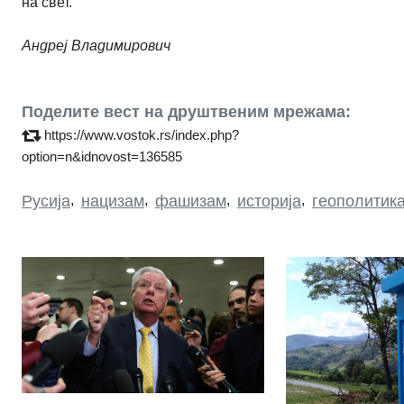
на свет.
Андреј Владимирович
Поделите вест на друштвеним мрежама:
https://www.vostok.rs/index.php?
option=n&idnovost=136585
Русија
,
нацизам
,
фашизам
,
историја
,
геополитик