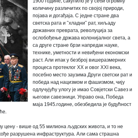
1900 године, сакупило је у себи огромну
количину различитих по својој природи,
појава и догађаја. С једне стране два
светска рата и "хладни" рат, хиљаду
државних преврата, револуција за
ослобођење држава колонијалног света, а
са друге стране брзи напредак науке,
технике, уметности и невиђени економски
раст. Али ипак у безброј вишеразмерних
процеса протеклог XX и овог XXI века,
посебно место заузима Други светски рат и
победа над нацизмом и фашизмом, чију
одлучујућу улогу је имао Совјетски Савез и
његови савезници. Управо она, Победа
маја 1945.године, обезбедила је будућност
ће.
у цену - више од 55 милиона људских живота, и то не
такође разрушена инфраструктура. Али сама страшна