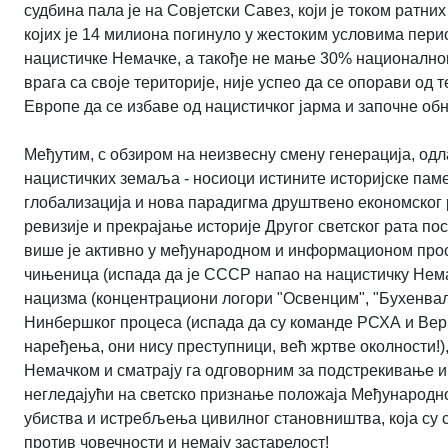
судбина пала је на Совјетски Савез, који је током ратни
којих је 14 милиона погинуло у жестоким условима пер
нацистичке Немачке, а такође не мање 30% националног 
врага са своје територије, није успео да се опорави од
Европе да се избаве од нацистичког јарма и започне о
Међутим, с обзиром на неизвесну смену генерација, одл
нацистичких земаља - носиоци истините историјске паме
глобализација и нова парадигма друштвено економског р
ревизије и прекрајање историје Другог светског рата п
више је активно у међународном и информационом прос
чињеница (испада да је СССР напао на нацистичку Нема
нацизма (концентрациони логори "Освенцим", "Бухенваљ
Нинбершког процеса (испада да су команде РСХА и Верм
наређења, они нису преступници, већ жртве околности!),
Немачком и сматрају га одговорним за подстрекивање и п
негледајући на светско признање положаја Међународног
убиства и истребљења цивилног становништва, која су с
против човечности и немају застарелост!