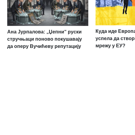
Куда иде Европа:
Ана Јурпалова: „Џепни“ руски
успела да створ
стручњаци поново покушавају
мрежу у ЕУ?
да оперу Вучићеву репутацију