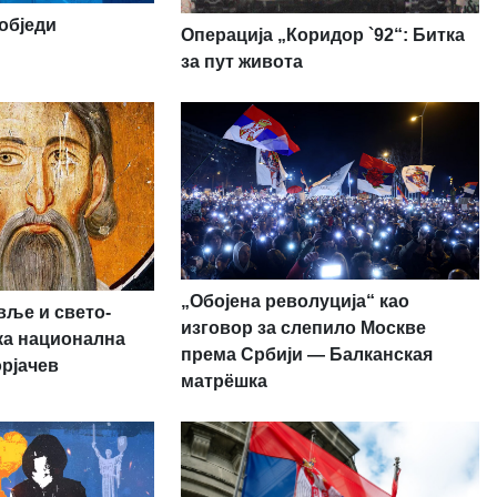
обједи
Операција „Коридор `92“: Битка
за пут живота
„Обојена револуција“ као
вље и свето-
изговор за слепило Москве
ска национална
према Србији — Балканская
орјачев
матрёшка