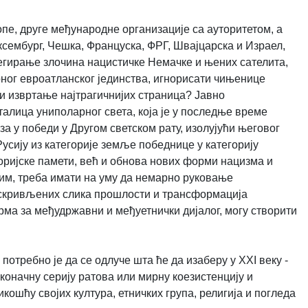
опе, друге међународне организације са ауторитетом, а
ксембург, Чешка, Француска, ФРГ, Швајцарска и Израел,
негирање злочина нацистичке Немачке и њених сателита,
ног евроатланског јединства, игнорисати чињенице
ти извртање најтрагичнијих страница? Јавно
алица униполарног света, која је у последње време
а у победи у Другом светском рату, изолујући његовог
усију из категорије земље победнице у категорију
ријске памети, већ и обнова нових форми нацизма и
м, треба имати на уму да немарно руковање
искривљених слика прошлости и трансформација
ма за међудржавни и међуетнички дијалог, могу створити
потребно је да се одлуче шта ће да изаберу у XXI веку -
коначну серију ратова или мирну коезистенцију и
ошћу својих култура, етничких група, религија и погледа