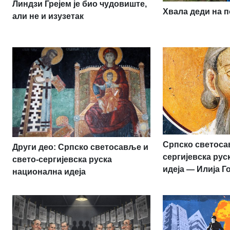
Линдзи Грејем је био чудовиште,
Хвала деди на п
али не и изузетак
Српско светоса
Други део: Српско светосавље и
сергијевска ру
свето-сергијевска руска
идеја — Илија Г
национална идеја