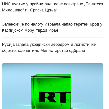
НИС пустио у пробни рад гасне електране „Банатско
Милошево“ и „Српска Црња“
Зеленски је по налогу Израела напао теретни брод у
Каспијском мору, тврди Иран
Русија гађала украјински аеродром и логистичке
објекте, саопштило Министарство одбране