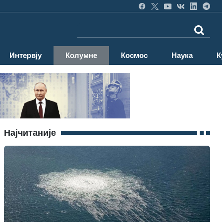
Интервју
Колумне
Космос
Наука
К
Најчитаније