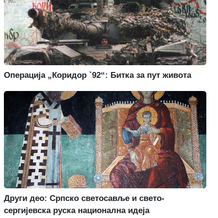
Операција „Коридор `92“: Битка за пут живота
Други део: Српско светосавље и свето-
сергијевска руска национална идеја