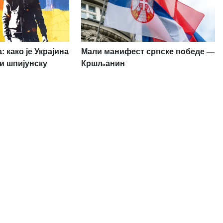
 како је Украјина
Мали манифест српске победе —
и шпијунску
Кршљанин