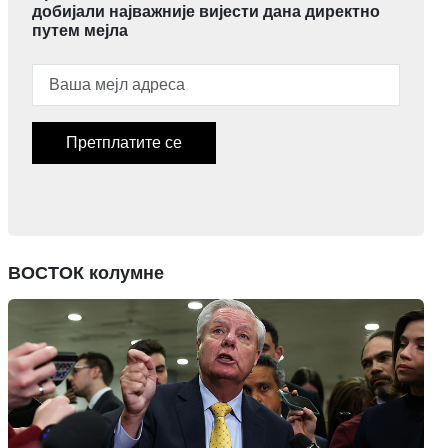
добијали најважније вијести дана директно
путем мејла
Претплатите се
ВОСТОК колумне