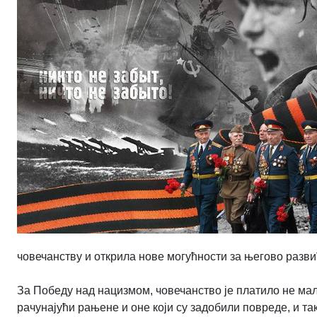
човечанству и открила нове могућности за његово разви
За Победу над нацизмом, човечанство је платило не мал
рачунајући рањене и оне који су задобили повреде, и 