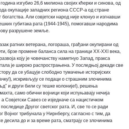
х година изгубио 26,6 милиона својих кћерки и синова, од
иода окупације западних региона СССР-а од стране
богатства. Али совјетски народ није клонуо и изгнавши
 тешких губитака рата (1944-1945), помогавши народима
бнову разрушене земље.
азак ратних ветерана, логораша, грађани окупирани од
ти, брзе промене баланса сила на граници XX-XXI века,
азвоја коју је човечанству наметнуо Запад, пракса
остала је широко распрострањена. У последњој декади све
тору да се убацује слободно тумачење историјских
чку!), искривљују се подаци о страшним злочинима
д" и други били су тешке колоније!), решења
ахта, само обични војници који испуњавају нечија
 а Совјетски Савез се изједначе са нацистичком
оследице Другог светског рата. И, све то се ради
 Војног трибунала у Нирнбергу, сагласно с тим, да
е десила до и за време рата, сматрају се злочинима