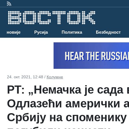
Најновије
Русија
Политика
Безбедност
24. окт. 2021, 12:48 /
Колумне
РТ: „Немачка је сада
Одлазећи амерички 
Србију на споменику 