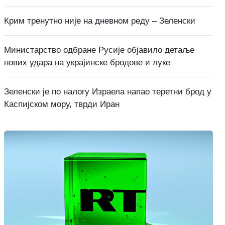
Крим тренутно није на дневном реду – Зеленски
Министарство одбране Русије објавило детаље
нових удара на украјинске бродове и луке
Зеленски је по налогу Израела напао теретни брод у
Каспијском мору, тврди Иран