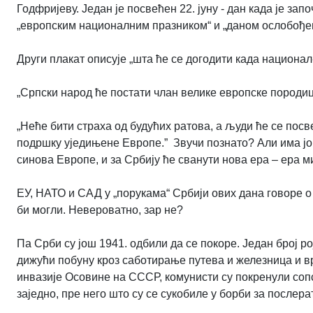
Годфријеву. Један је посвећен 22. јуну - дан када је з
„европским националним празником“ и „даном ослобође
Други плакат описује „шта ће се догодити када национал
„Српски народ ће постати члан велике европске породиц
„Неће бити страха од будућих ратова, а људи ће се пос
подршку уједињене Европе.” Звучи познато? Али има јо
синова Европе, и за Србију ће сванути нова ера – ера м
ЕУ, НАТО и САД у „порукама“ Србији ових дана говоре о 
би могли. Невероватно, зар не?
Па Срби су још 1941. одбили да се покоре. Један број р
дижући побуну кроз саботирање путева и железница и вр
инвазије Осовине на СССР, комунисти су покренули сопс
заједно, пре него што су се сукобиле у борби за послера