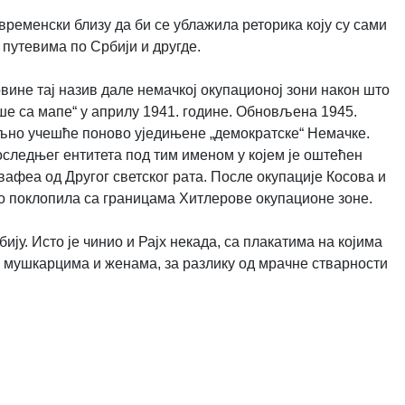
 временски близу да би се ублажила реторика коју су сами
 путевима по Србији и другде.
овине тај назив дале немачкој окупационој зони након што
ше са мапе“ у априлу 1941. године. Обновљена 1945.
жељно учешће поново уједињене „демократске“ Немачке.
оследњег ентитета под тим именом у којем је оштећен
вафеа од Другог светског рата. После окупације Косова и
оро поклопила са границама Хитлерове окупационе зоне.
ју. Исто је чинио и Рајх некада, са плакатима на којима
м мушкарцима и женама, за разлику од мрачне стварности