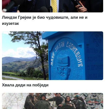
Линдзи Грејем је био чудовиште, али не и
изузетак
Хвала деди на побједи