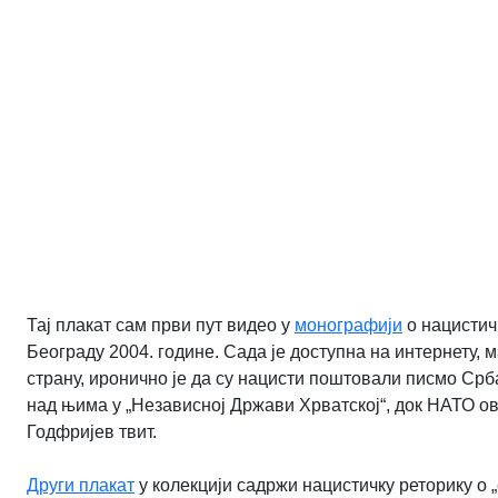
Тај плакат сам први пут видео у
монографији
о нацистичк
Београду 2004. године. Сада је доступна на интернету, 
страну, иронично је да су нацисти поштовали писмо Срб
над њима у „Независној Држави Хрватској“, док НАТО ов
Годфријев твит.
Други плакат
у колекцији садржи нацистичку реторику о 