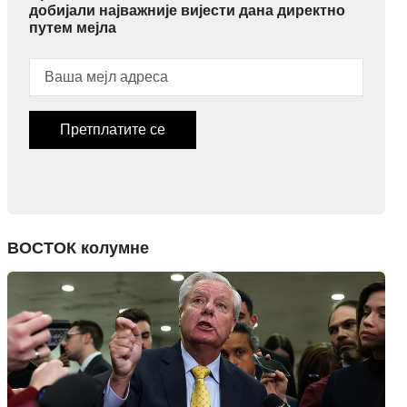
добијали најважније вијести дана директно
путем мејла
Претплатите се
ВОСТОК колумне