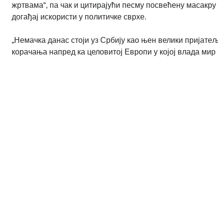
жртвама“, па чак и цитирајући песму посвећену масакру
догађај искористи у политичке сврхе.
„Немачка данас стоји уз Србију као њен велики пријате
корачања напред ка целовитој Европи у којој влада мир и