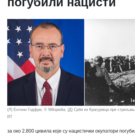
погубили нацисти
(Л) Ентони Годфри, © Wikipedia; (Д) Срби из Крагујевца пре стрељања
RT
за око 2.800 цивила које су нацистички окупатори погуби