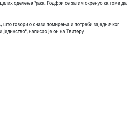
 целих оделења ђака, Годфри се затим окренуо ка томе да
љ, што говори о снази помирења и потреби заједничког
 јединство“, написао је он на Твитеру.