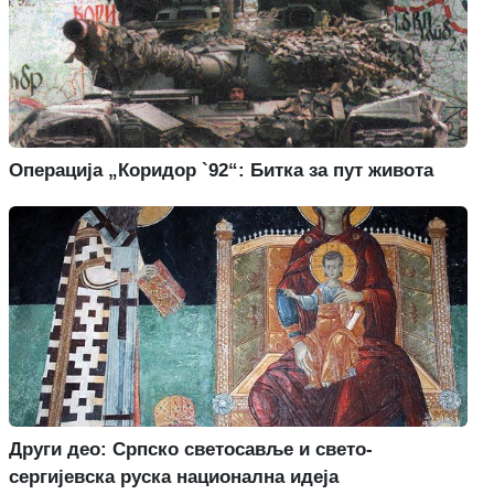
Операција „Коридор `92“: Битка за пут живота
Други део: Српско светосавље и свето-
сергијевска руска национална идеја