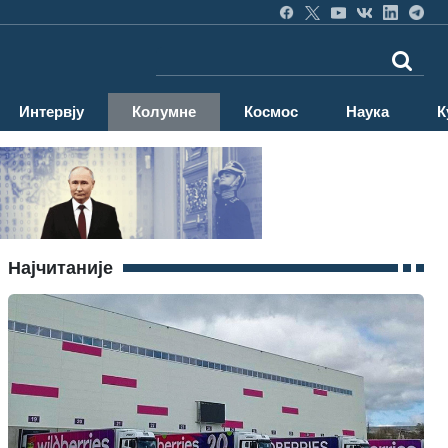
Интервју
Колумне
Космос
Наука
К
Најчитаније