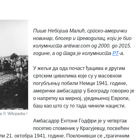
Пише Небојша Малић, српско-амерички
новинар, блогер и преводилац, који је био
колумниста antiwar.com од 2000. до 2015.
године, а од тада је колумниста
РТ
-а.
У жељи да ода почаст ђацима и другим
српским цивилима које су у масовном
погубљењу побили Немци 1941. године,
амерички амбасадор у Београду говорио је
о напретку ка мирној, уједињеној Европи,
баш као што су то тада чинили нацисти.
 © Wikipedia /
Амбасадор Ентони Годфри је у четвртак
посетио споменик у Крагујевцу, посвећен
ли 21. октобра 1941. године.
Поклонивши се „трагичним