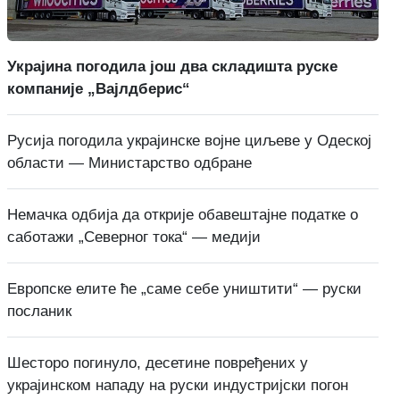
Украјина погодила још два складишта руске
компаније „Вајлдберис“
Русија погодила украјинске војне циљеве у Одеској
области — Министарство одбране
Немачка одбија да открије обавештајне податке о
саботажи „Северног тока“ — медији
Европске елите ће „саме себе уништити“ — руски
посланик
Шесторо погинуло, десетине повређених у
украјинском нападу на руски индустријски погон