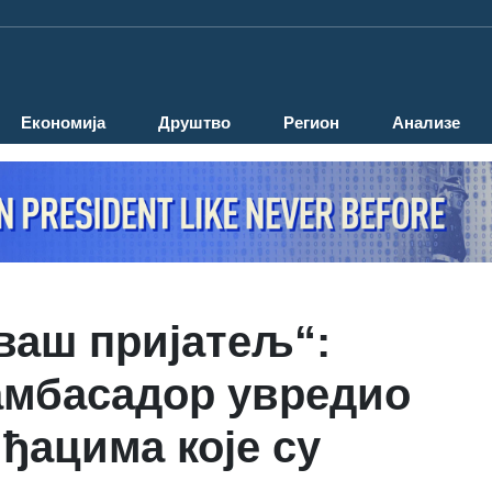
Економија
Друштво
Регион
Анализе
 ваш пријатељ“:
амбасадор увредио
ђацима које су