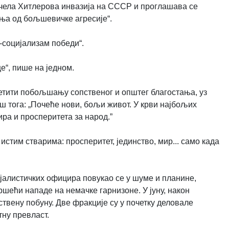
апочела Хитлерова инвазија на СССР и проглашава се
ња од бољшевичке агресије“.
-социјализам победи“.
е“, пише на једном.
ветити побољшању сопственог и општег благостања, уз
ш тога: „Почеће нови, бољи живот. У крви најбољих
ира и просперитета за народ.”
истим стварима: просперитет, јединство, мир... само када
ојалистичких официра повукао се у шуме и планине,
шећи нападе на немачке гарнизоне. У јуну, након
твену побуну. Две фракције су у почетку деловале
тну превласт.