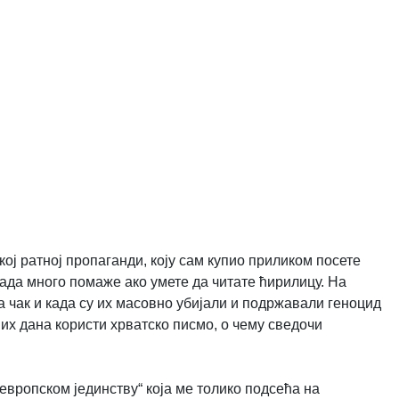
ој ратној пропаганди, коју сам купио приликом посете
мада много помаже ако умете да читате ћирилицу. На
а чак и када су их масовно убијали и подржавали геноцид
их дана користи хрватско писмо, о чему сведочи
„европском јединству“ која ме толико подсећа на