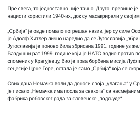
Пре свега, то једноставно није тачно. Друго, превише је
нацисти користили 1940-их, док су масакрирали у својим
„Србија“ је овде помало погрешан назив, јер су силе Ос
је Адолф Хитлер лично наредио да се Југославија „збри
Југославија је поново била збрисана 1991. године уз 
Ваздушни рат 1999. године који је НАТО водио против п
споменик у Крагујевцу, био је прва борбена мисија Луфт
сецесије Црне Горе, остала је само „Србија“ која се ск
Ових дана Немачка воли да доноси своја „улагања“ у Срби
је писало „Немачка има посла за свакога“ са насмејани
фабрика робовског рада за словенске „подљуде“.