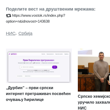
Поделите вест на друштвеним мрежама:
https://www.vostok.rs/index.php?
option=n&idnovost=143638
НИС
,
Србија
„Дурбин“ – први српски
интернет претраживач посвећен
Српско хемијск
очувању ћирилице
уручило захвал
НИС