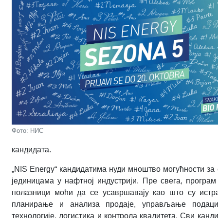
Фото: НИС
кандидата.
„
NIS Energy“
кандидатима нуди мноштво могућности за 
јединицама у нафтној индустрији. Пре свега, програ
полазници моћи да се усавршавају као што су истр
планирање и анализа продаје, управљање подацим
технологије, логистика и контрола квалитета. Сви канд