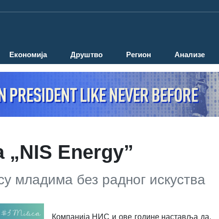
Економија
Друштво
Регион
Анализе
 „NIS Energy”
у младима без радног искуства
Компанија НИС и ове године наставља да,