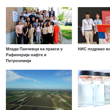
НИС подржао мл
Млади Панчевци на пракси у
Рафинерији нафте и
Петрохемији