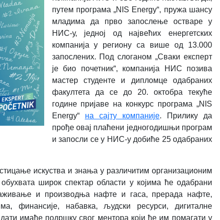
путем програма
„NIS Energy“
, пружа шансу
младима да прво запослење остваре у
НИС-у, једној од највећих енергетских
компанија у региону са више од 13.000
запослених. Под слоганом „Сваки експерт
је био почетник“, компанија НИС позива
мастер студенте и дипломце одабраних
факултета да се до 20. октобра текуће
године пријаве на конкурс програма
„NIS
Energy“
на сајту компаније
.
Прилику да
прође овај плаћени једногодишњи програм
и запосли се у НИС-у добиће 25 одабраних
стицање искуства и знања у различитим организационим
м
обухвата широк спектар области у којима ће одабрани
аживање и производња нафте и гаса, прерада нафте,
а, финансије, набавка, људски ресурси, дигиталне
идати имаће подршку свог ментора који ће им помагати у