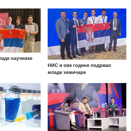
аде научнике
НИС и ове године подржао
младе хемичаре