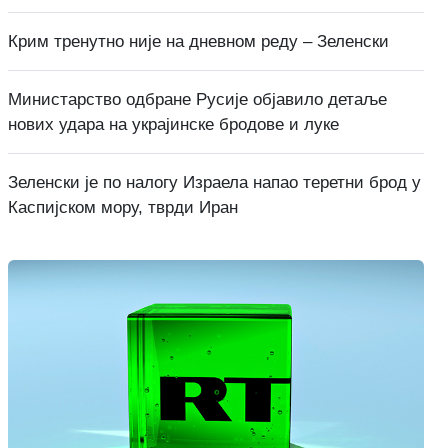
Крим тренутно није на дневном реду – Зеленски
Министарство одбране Русије објавило детаље
нових удара на украјинске бродове и луке
Зеленски је по налогу Израела напао теретни брод у
Каспијском мору, тврди Иран