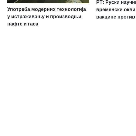
РТ: Руски науч
Употреба модерних технологија
временски окви
у истраживању и производњи
вакцине против
нафте и гаса