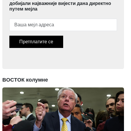
добијали најважније вијести дана директно
путем мејла
Претплатите се
ВОСТОК колумне