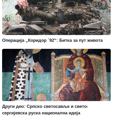
Операција „Коридор `92“: Битка за пут живота
Други део: Српско светосавље и свето-
сергијевска руска национална идеја