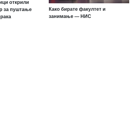
ници открили
Како бирате факултет и
р за пуштање
занимање — НИС
 рака