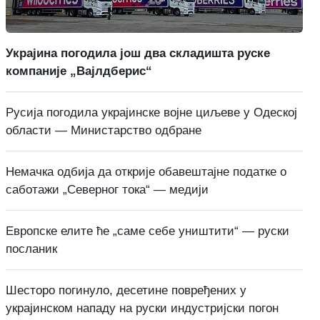
Украјина погодила још два складишта руске
компаније „Вајлдберис“
Русија погодила украјинске војне циљеве у Одеској
области — Министарство одбране
Немачка одбија да открије обавештајне податке о
саботажи „Северног тока“ — медији
Европске елите ће „саме себе уништити“ — руски
посланик
Шесторо погинуло, десетине повређених у
украјинском нападу на руски индустријски погон