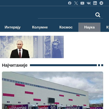
Интервју
Колумне
Космос
Наука
К
Најчитаније