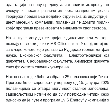
адаптацији на нову средину, али и водити их кроз уна
очекују и посете различитим организационим дело
теоријска предавања водећих стручњака из индустрије,
шест месеци у компанији, полазници ће добити прилик
крају програма презентовати менаџменту свог сектора.
На конкурс могу да се пријаве дипломци или мастер 
познају енглески језик и
MS Office
пакет. У овој, петој 
за младе колеге које долазе са Рударско-геолошког фа
наука, Економског факултета, Електротехничког фа
факултета, Саобраћајног факултета, Хемијског факулте
свих факултета сличних усмерења.
Након селекције биће изабрано 25 полазника који ће с
Програм ће се спровести у периоду од 15. јануара 2025
полазницима се отвара могућност сталног запослења 
задовољством истичемо да су у претходне четири сез
односно да је путем програма
„NIS Energy“
у компанији 