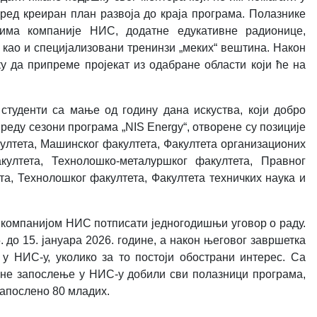
пред креиран план развоја до краја програма. Полазнике
вима компаније НИС, додатне едукативне радионице,
 као и специјализовани тренинзи „меких“ вештина. Након
у да припреме пројекат из одабране области који ће на
студенти са мање од годину дана искуства, који добро
по реду сезони програма
„NIS Energy“,
отворене су позиције
култета, Машинског факултета, Факултета организационих
култета, Технолошко-металуршког факултета, Правног
та, Технолошког факултета, Факултета техничких наука и
а компанијом НИС потписати једногодишњи уговор о раду.
. до 15. јануара 2026. године, а након његовог завршетка
у НИС-у, уколико за то постоји обострани интерес. Са
оне запослење у НИС-у добили сви полазници програма,
запослено 80 младих.