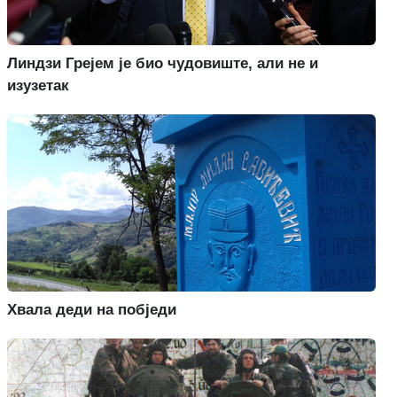
Линдзи Грејем је био чудовиште, али не и
изузетак
Хвала деди на побједи