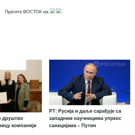
Пратите ВОСТОК на:
РТ: Русија и даље сарађује са
о друштво
западним научницима упркос
ницу компанији
санкцијама – Путин