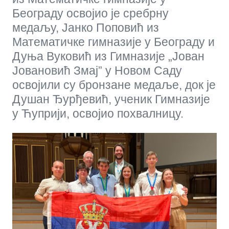
Београду освојио је сребрну
медаљу, Јанко Поповић из
Математичке гимназије у Београду и
Дуња Вуковић из Гимназије „Јован
Јовановић Змај” у Новом Саду
освојили су бронзане медаље, док је
Душан Ђурђевић, ученик Гимназије
у Ћуприји, освојио похвалницу.