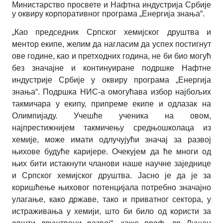
Министарство просвете и Нафтна индустрија Србије
у оквиру корпоративног програма „Енергија знања“.
„Као председник Српског хемијског друштва и
ментор екипе, желим да нагласим да успех постигнут
ове године, као и претходних година, не би био могућ
без значајне и континуиране подршке Нафтне
индустрије Србије у оквиру програма „Енергија
знања“. Подршка НИС-а омогућава избор најбољих
такмичара у екипу, припреме екипе и одлазак на
Олимпијаду. Учешће ученика на овом,
најпрестижнијем такмичењу средњошколаца из
хемије, може имати одлучујући значај за развој
њихове будуће каријере. Очекујем да ће многи од
њих бити истакнути чланови наше научне заједнице
и Српског хемијског друштва. Јасно је да је за
коришћење њиховог потенцијала потребно значајно
улагање, како државе, тако и приватног сектора, у
истраживања у хемији, што би било од користи за