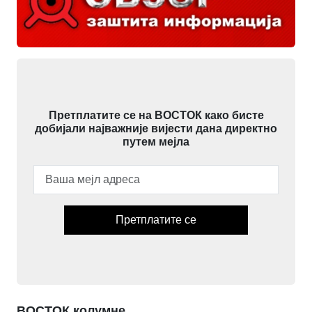
Претплатите се на ВОСТОК како бисте
добијали најважније вијести дана директно
путем мејла
Претплатите се
ВОСТОК колумне