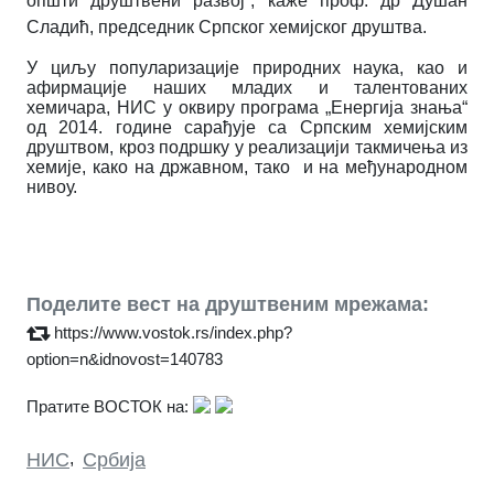
општи друштвени развој
“,
каже проф. др Душан
Сладић, председник Српског хемијског друштва.
У циљу популаризације природних наука, као и
афирмације наших младих и талентованих
хемичара, НИС у оквиру програма „Енергија знања“
од 201
4
. године сарађује са Српским хемијским
друштвом, кроз подршку у реализацији такмичења из
хемије, како на државном, тако и на међународном
нивоу.
Поделите вест на друштвеним мрежама:
https://www.vostok.rs/index.php?
option=n&idnovost=140783
Пратите ВОСТОК на:
НИС
,
Србија