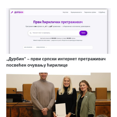
„Дурбин“ – први српски интернет претраживач
посвећен очувању ћирилице