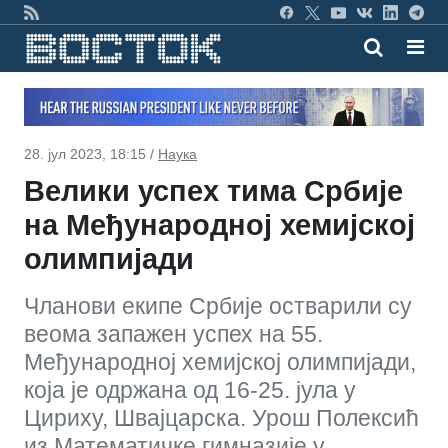
28. јул 2023, 18:15 /
Наука
Велики успех тима Србије
на Међународној хемијској
олимпијади
Чланови екипе Србије остварили су
веома запажен успех на 55.
Међународној хемијској олимпијади,
која је одржана од 16-25. јула у
Цириху, Швајцарска. Урош Полексић
из Математичке гимназије у