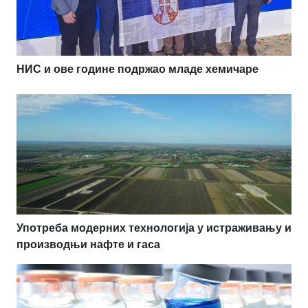
НИС и ове године подржао младе хемичаре
Употреба модерних технологија у истраживању и
производњи нафте и гаса