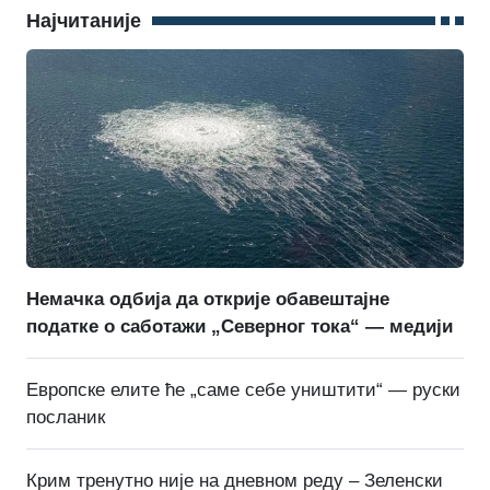
Најчитаније
Немачка одбија да открије обавештајне
податке о саботажи „Северног тока“ — медији
Европске елите ће „саме себе уништити“ — руски
посланик
Крим тренутно није на дневном реду – Зеленски