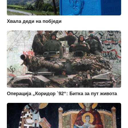
Хвала деди на побједи
Операција „Коридор `92“: Битка за пут живота