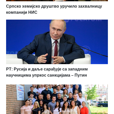
Српско хемијско друштво уручило захвалницу
компанији НИС
РТ: Русија и даље сарађује са западним
научницима упркос санкцијама – Путин