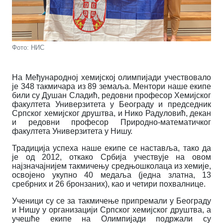
Фото: НИС
На Међународној хемијској олимпијади учествовало
је 348 такмичара из 89 земаља. Ментори наше екипе
били су Душан Сладић, редовни професор Хемијског
факултета Универзитета у Београду и председник
Српског хемијског друштва, и Нико Радуловић, декан
и редовни професор Природно-математичког
факултета Универзитета у Нишу.
Традиција успеха наше екипе се наставља, тако да
је од 2012, откако Србија учествује на овом
најзначајнијем такмичењу средњошколаца из хемије,
освојено укупно 40 медаља (једна златна, 13
сребрних и 26 бронзаних), као и четири похвалнице.
Ученици су се за такмичење припремали у Београду
и Нишу у организацији Српског хемијског друштва, а
учешће екипе на Олимпијади подржали су