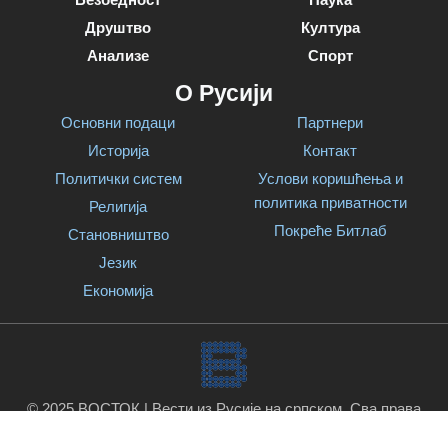
Друштво
Култура
Анализе
Спорт
О Русији
Основни подаци
Партнери
Историја
Контакт
Политички систем
Услови коришћења и
политика приватности
Религија
Покреће Битлаб
Становништво
Језик
Економија
© 2025 ВОСТОК | Вести из Русије на српском. Сва права
задржана.
Покреће Битлаб
.