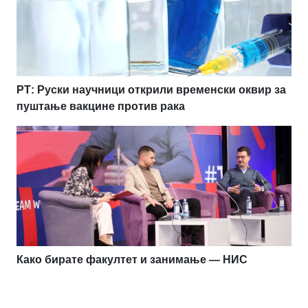
РТ: Руски научници открили временски оквир за
пуштање вакцине против рака
Како бирате факултет и занимање — НИС