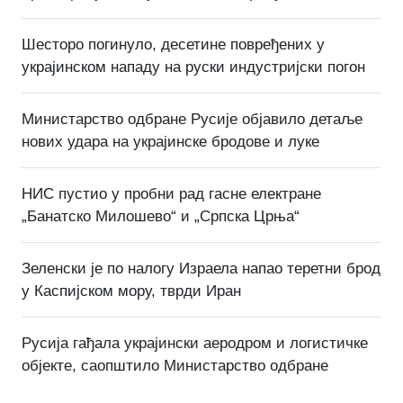
Шесторо погинуло, десетине повређених у
украјинском нападу на руски индустријски погон
Министарство одбране Русије објавило детаље
нових удара на украјинске бродове и луке
НИС пустио у пробни рад гасне електране
„Банатско Милошево“ и „Српска Црња“
Зеленски је по налогу Израела напао теретни брод
у Каспијском мору, тврди Иран
Русија гађала украјински аеродром и логистичке
објекте, саопштило Министарство одбране