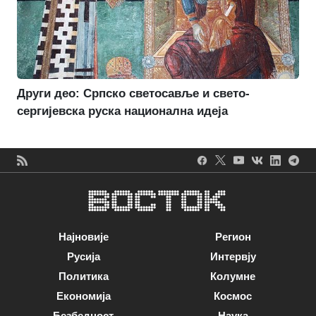
Други део: Српско светосавље и свето-
сергијевска руска национална идеја
Најновије
Регион
Русија
Интервју
Политика
Колумне
Економија
Космос
Безбедност
Наука