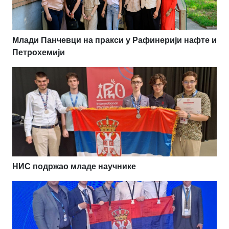
Млади Панчевци на пракси у Рафинерији нафте и
Петрохемији
НИС подржао младе научнике