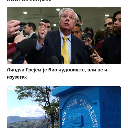
Линдзи Грејем је био чудовиште, али не и
изузетак