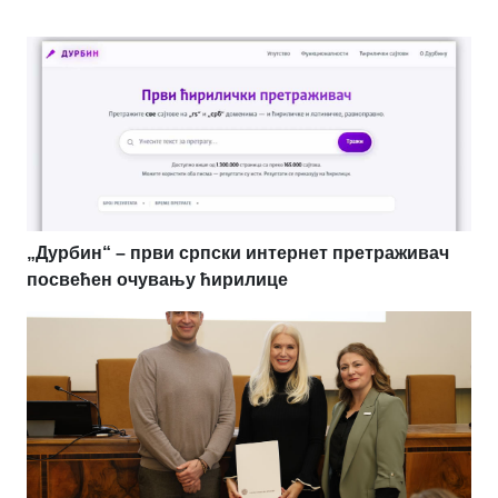
„Дурбин“ – први српски интернет претраживач
посвећен очувању ћирилице