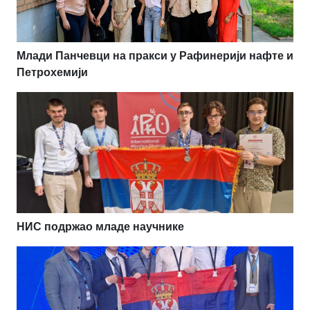
Млади Панчевци на пракси у Рафинерији нафте и
Петрохемији
НИС подржао младе научнике