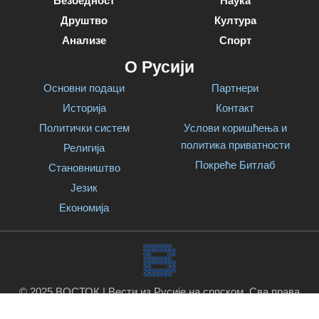
Безбедност
Наука
Друштво
Култура
Анализе
Спорт
О Русији
Основни подаци
Партнери
Историја
Контакт
Политички систем
Услови коришћења и
политика приватности
Религија
Покреће Битлаб
Становништво
Језик
Економија
© 2025 ВОСТОК | Вести из Русије на српском. Сва права
задржана.
Покреће Битлаб
.