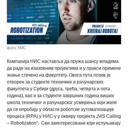
фото: НИС
Компанија НИС наставља да пружа шансу младима
да раде на изазовним пројектима и у пракси примене
знање стечено на факултету. Овога пута позив је
отворен за студенте техничких и рачунарских
факултета у Србији (друга, трећа, четврта и пета
година), као и за студенте завршних година виших
школа техничког и рачунарског усмерења који желе
да се опробају у области роботске аутоматизације
процеса (RPA) у НИС-у у оквиру пројекта „NIS Calling
– Robotization“. Сви заинтересовани који испуњавају