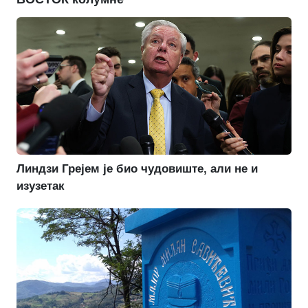
Линдзи Грејем је био чудовиште, али не и
изузетак