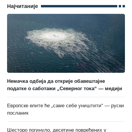
Најчитаније
Немачка одбија да открије обавештајне
податке о саботажи „Северног тока“ — медији
Европске елите ће „саме себе уништити“ — руски
посланик
Шесторо погинуло, десетине повређених у