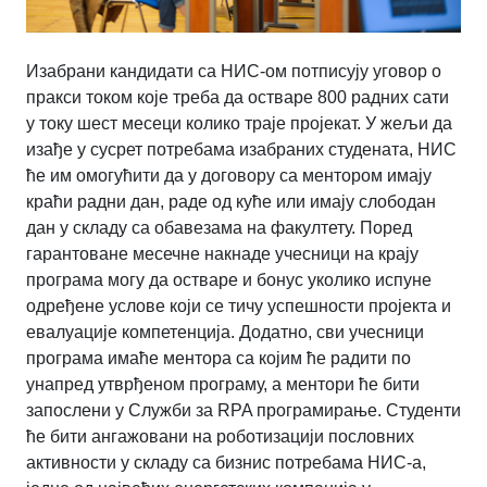
Изабрани кандидати са НИС-ом потписују уговор о
пракси током које треба да остваре 800 радних сати
у току шест месеци колико траје пројекат. У жељи да
изађе у сусрет потребама изабраних студената, НИС
ће им омогућити да у договору са ментором имају
краћи радни дан, раде од куће или имају слободан
дан у складу са обавезама на факултету. Поред
гарантоване месечне накнаде учесници на крају
програма могу да остваре и бонус уколико испуне
одређене услове који се тичу успешности пројекта и
евалуације компетенција. Додатно, сви учесници
програма имаће ментора са којим ће радити по
унапред утврђеном програму, а ментори ће бити
запослени у Служби за RPA програмирање. Студенти
ће бити ангажовани на роботизацији пословних
активности у складу са бизнис потребама НИС-а,