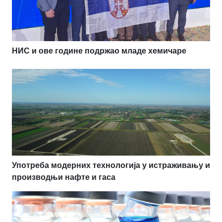
НИС и ове године подржао младе хемичаре
Употреба модерних технологија у истраживању и
производњи нафте и гаса