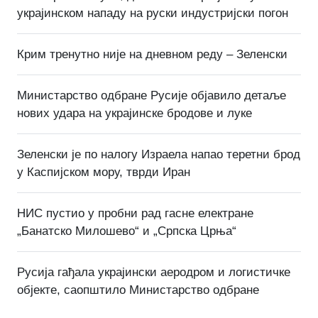
украјинском нападу на руски индустријски погон
Крим тренутно није на дневном реду – Зеленски
Министарство одбране Русије објавило детаље
нових удара на украјинске бродове и луке
Зеленски је по налогу Израела напао теретни брод
у Каспијском мору, тврди Иран
НИС пустио у пробни рад гасне електране
„Банатско Милошево“ и „Српска Црња“
Русија гађала украјински аеродром и логистичке
објекте, саопштило Министарство одбране