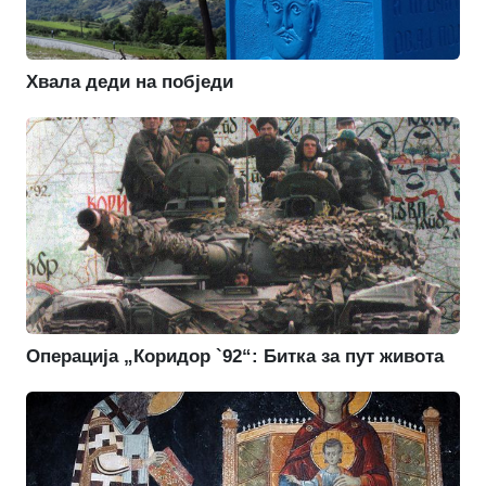
Хвала деди на побједи
Операција „Коридор `92“: Битка за пут живота