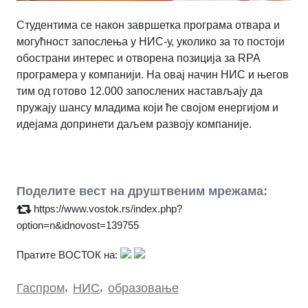
Студентима се након завршетка програма отвара и
могућност запослења у НИС-у, уколико за то постоји
обострани интерес и отворена позиција за RPA
програмера у компанији. На овај начин НИС и његов
тим од готово 12.000 запослених настављају да
пружају шансу младима који ће својом енергијом и
идејама допринети даљем развоју компаније.
Поделите вест на друштвеним мрежама:
https://www.vostok.rs/index.php?
option=n&idnovost=139755
Пратите ВОСТОК на:
Гаспром
,
НИС
,
образовање