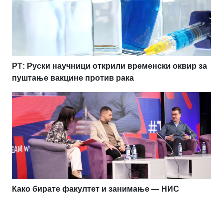
РТ: Руски научници открили временски оквир за
пуштање вакцине против рака
Како бирате факултет и занимање — НИС