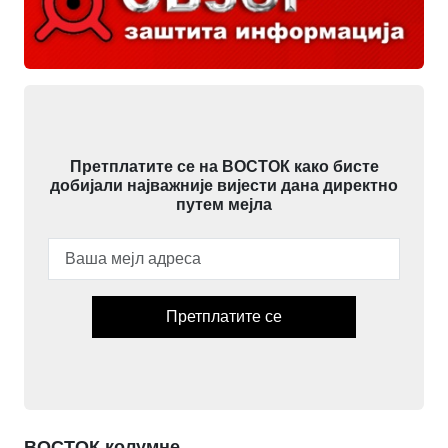
Претплатите се на ВОСТОК како бисте
добијали најважније вијести дана директно
путем мејла
Претплатите се
ВОСТОК колумне