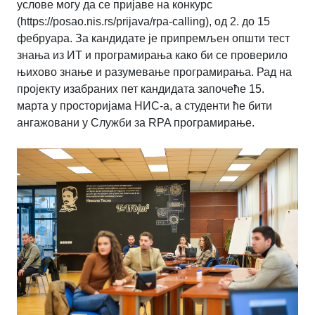
услове могу да се пријаве на конкурс
(https://posao.nis.rs/prijava/rpa-calling), од 2. до 15
фебруара. За кандидате је припремљен општи тест
знања из ИТ и програмирања како би се проверило
њихово знање и разумевање програмирања. Рад на
пројекту изабраних пет кандидата започеће 15.
марта у просторијама НИС-а, а студенти ће бити
ангажовани у Служби за RPA програмирање.