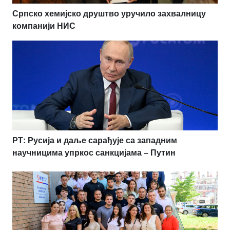
Српско хемијско друштво уручило захвалницу
компанији НИС
РТ: Русија и даље сарађује са западним
научницима упркос санкцијама – Путин