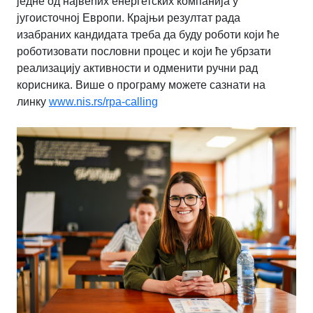
једне од највећих енергетских компанија у
југоисточној Европи. Крајњи резултат рада
изабраних кандидата треба да буду роботи који ће
роботизовати пословни процес и који ће убрзати
реализацију активности и одменити ручни рад
корисника. Више о програму можете сазнати на
линку
www.nis.rs/rpa-calling