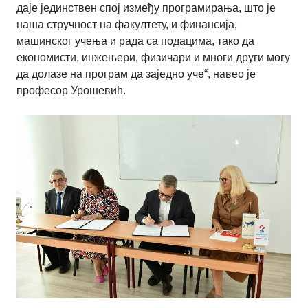
даје јединствен спој између програмирања, што је
наша стручност на факултету, и финансија,
машинског учења и рада са подацима, тако да
економисти, инжењери, физичари и многи други могу
да долазе на програм да заједно уче“, навео је
професор Урошевић.