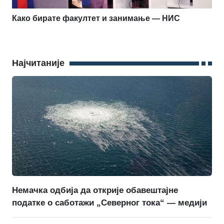
Како бирате факултет и занимање — НИС
Најчитаније
Немачка одбија да открије обавештајне
податке о саботажи „Северног тока“ — медији