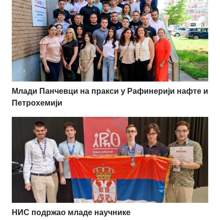
Млади Панчевци на пракси у Рафинерији нафте и
Петрохемији
НИС подржао младе научнике