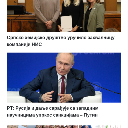
Српско хемијско друштво уручило захвалницу
компанији НИС
РТ: Русија и даље сарађује са западним
научницима упркос санкцијама – Путин