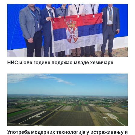
НИС и ове године подржао младе хемичаре
Употреба модерних технологија у истраживању и