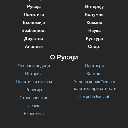
Русија
Интервју
Политика
Колумне
Економија
Космос
Безбедност
Наука
Друштво
Култура
Анализе
Спорт
О Русији
Основни подаци
Партнери
Историја
Контакт
Политички систем
Услови коришћења и
политика приватности
Религија
Покреће Битлаб
Становништво
Језик
Економија