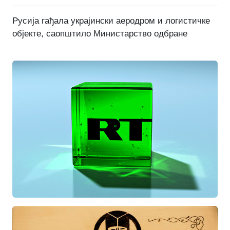
Русија гађала украјински аеродром и логистичке
објекте, саопштило Министарство одбране