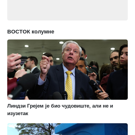
ВОСТОК колумне
Линдзи Грејем је био чудовиште, али не и
изузетак