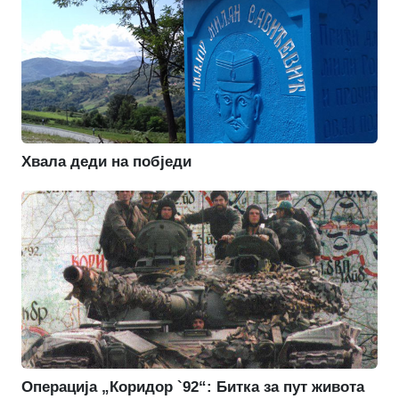
Хвала деди на побједи
Операција „Коридор `92“: Битка за пут живота