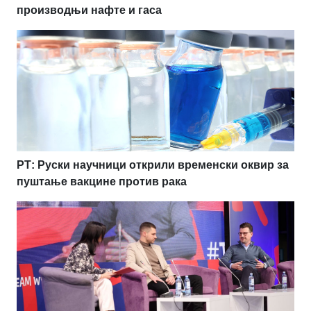
производњи нафте и гаса
РТ: Руски научници открили временски оквир за
пуштање вакцине против рака