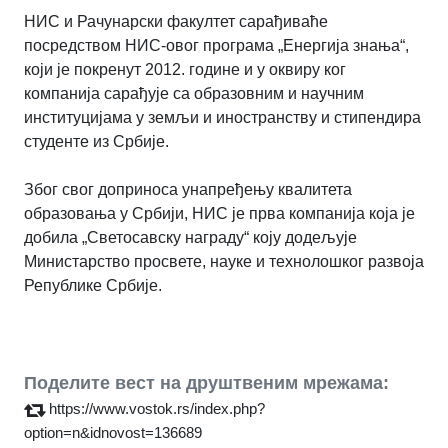
НИС и Рачунарски факултет сарађиваће
посредством НИС-овог програма „Енергија знања“,
који је покренут 2012. године и у оквиру ког
компанија сарађује са образовним и научним
институцијама у земљи и иностранству и стипендира
студенте из Србије.
Због свог доприноса унапређењу квалитета
образовања у Србији, НИС је прва компанија која је
добила „Светосавску награду“ коју додељује
Министарство просвете, науке и технолошког развоја
Републике Србије.
Поделите вест на друштвеним мрежама:
https://www.vostok.rs/index.php?
option=n&idnovost=136689