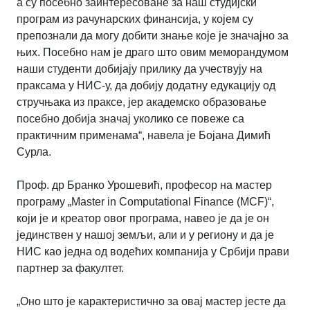
а су посебно заинтересоване за наш студијски
програм из рачунарских финансија, у којем су
препознали да могу добити знање које је значајно за
њих. Посебно нам је драго што овим меморандумом
наши студенти добијају прилику да учествују на
праксама у НИС-у, да добију додатну едукацију од
стручњака из праксе, јер академско образовање
посебно добија значај уколико се повеже са
практичним применама“, навела је Бојана Димић
Сурла.
Проф. др Бранко Урошевић, професор на мастер
програму „Master in Computational Finance (MCF)“,
који је и креатор овог програма, навео је да је он
јединствен у нашој земљи, али и у региону и да је
НИС као једна од водећих компанија у Србији прави
партнер за факултет.
„Оно што је карактеристично за овај мастер јесте да