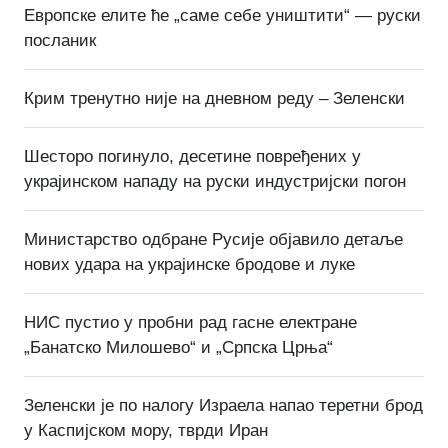
Европске елите ће „саме себе уништити“ — руски
посланик
Крим тренутно није на дневном реду – Зеленски
Шесторо погинуло, десетине повређених у
украјинском нападу на руски индустријски погон
Министарство одбране Русије објавило детаље
нових удара на украјинске бродове и луке
НИС пустио у пробни рад гасне електране
„Банатско Милошево“ и „Српска Црња“
Зеленски је по налогу Израела напао теретни брод
у Каспијском мору, тврди Иран