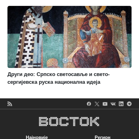
Други део: Српско светосавље и свето-
сергијевска руска национална идеја
Најновије
Регион