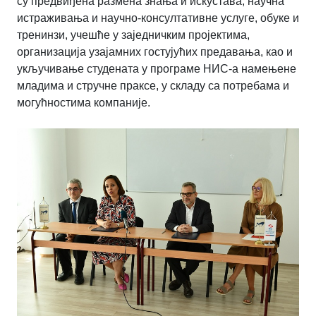
су предвиђена размена знања и искустава, научна
истраживања и научно-консултативне услуге, обуке и
тренинзи, учешће у заједничким пројектима,
организација узајамних гостујућих предавања, као и
укључивање студената у програме НИС-а намењене
младима и стручне праксе, у складу са потребама и
могућностима компаније.