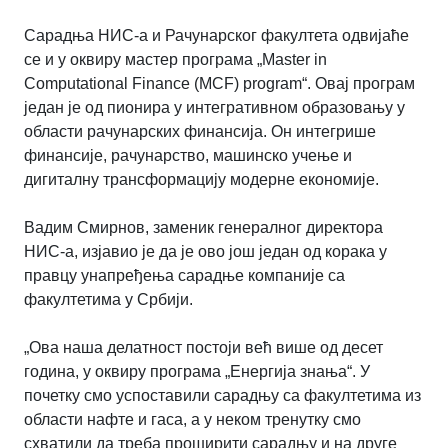
Сарадња НИС-а и Рачунарског факултета одвијаће
се и у оквиру мастер програма „Master in
Computational Finance (MCF) program“. Овај програм
један је од пионира у интегративном образовању у
области рачунарских финансија. Он интегрише
финансије, рачунарство, машинско учење и
дигиталну трансформацију модерне економије.
Вадим Смирнов, заменик генералног директора
НИС-а, изјавио је да је ово још један од корака у
правцу унапређења сарадње компаније са
факултетима у Србији.
„Ова наша делатност постоји већ више од десет
година, у оквиру програма „Енергија знања“. У
почетку смо успоставили сарадњу са факултетима из
области нафте и гаса, а у неком тренутку смо
схватили да треба проширити сарадњу и на друге