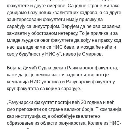
факултете и друге смерове. Са једне стране ми тако
добијамо базу нових квалитетних кадрова, а са друге
заинтересовани факултети имају прилику да
сарађују са индустријом. Верујем да ће ова сарадња
заживети у обостраном интересу. То је прилика и за
младе људе са овог факултета да дођу на праксу код
нас, да виде чиме се НИС бави, а можда ће наћи и
своју будућност у НИС-у“, навео је Смирнов.
Бојана Димић Сурла, декан Рачунарског факултета,
каже да јој је велика част и задовољство што је
компанија НИС уврстила и Рачунарски факултет у
круг факултета са којима сарађује.
„Рачунарски факултет постоји већ 20 година и већ
смо препознати од стране великог броја IT компанија
као институција која обезбеђује квалитетно
образовање из области рачунарства. Колеге из НИС-