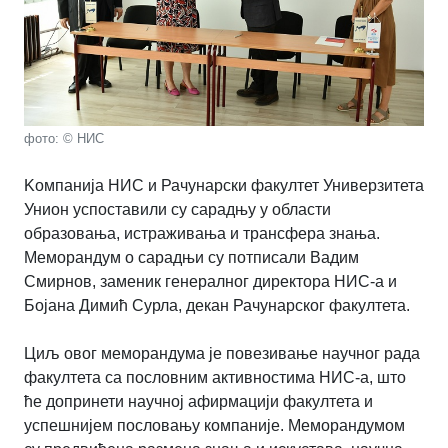
фото: © НИС
Kомпанија НИС и Рачунарски факултет Универзитета
Унион успоставили су сарадњу у области
образовања, истраживања и трансфера знања.
Меморандум о сарадњи су потписали Вадим
Смирнов, заменик генералног директора НИС-а и
Бојана Димић Сурла, декан Рачунарског факултета.
Циљ овог меморандума је повезивање научног рада
факултета са пословним активностима НИС-а, што
ће допринети научној афирмацији факултета и
успешнијем пословању компаније. Меморандумом