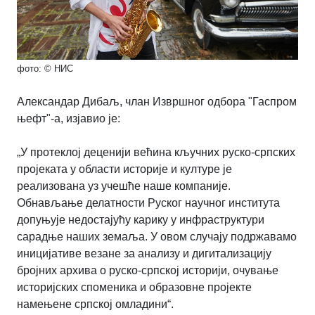
фото: © НИС
Александар Дибаљ, члан Извршног одбора "Гаспром
њефт"-а, изјавио је:
„У протеклој деценији већина кључних руско-српских
пројеката у области историје и културе је
реализована уз учешће наше компаније.
Обнављање делатности Руског научног института
допуњуje недостаjућу карику у инфраструктури
сарадње наших земаља. У овом случају подржавамо
иницијативе везане за анализу и дигитализацију
бројних архива о руско-српској историји, очување
историјских споменика и образовне пројекте
намењене српској омладини“.