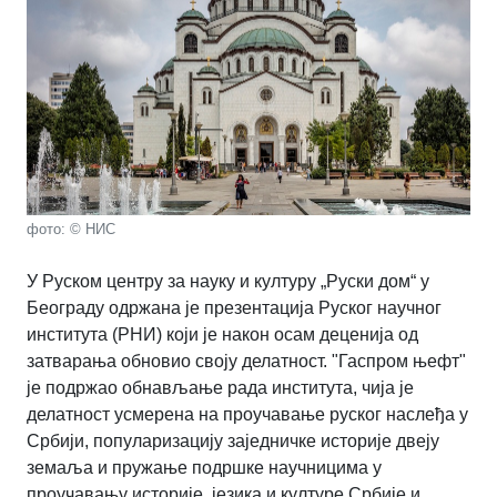
фото: © НИС
У Руском центру за науку и културу „Руски дом“ у
Београду одржана је презентација Руског научног
института (РНИ) који је након осам деценија од
затварања обновио своју делатност. "Гаспром њефт"
је подржао обнављање рада института, чија је
делатност усмерена на проучавање руског наслеђа у
Србији, популаризацију заједничке историје двеју
земаља и пружање подршке научницима у
проучавању историје, језика и културе Србије и