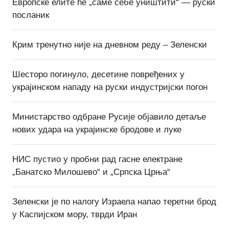
Европске елите ће „саме себе уништити“ — руски
посланик
Крим тренутно није на дневном реду – Зеленски
Шесторо погинуло, десетине повређених у
украјинском нападу на руски индустријски погон
Министарство одбране Русије објавило детаље
нових удара на украјинске бродове и луке
НИС пустио у пробни рад гасне електране
„Банатско Милошево“ и „Српска Црња“
Зеленски је по налогу Израела напао теретни брод
у Каспијском мору, тврди Иран