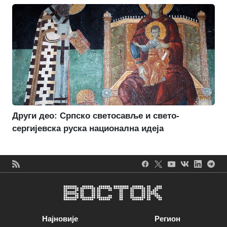
Други део: Српско светосавље и свето-
сергијевска руска национална идеја
Најновије
Регион