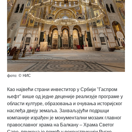
фото: © НИС
Као највећи страни инвеститор у Србији "Гаспром
њефт" више од једне деценије реализује програме у
области културе, образовања и очувања историјског
наслеђа двеју земаља. Захваљујући подршци
компаније израђен је монументални мозаик главног
православног храма на Балкану – Храма Светог
Саве, пружена је помоћ у реконструкцији Руске