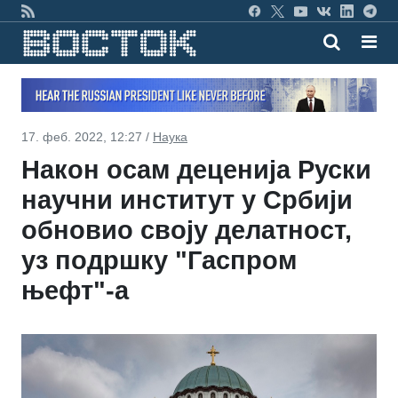
17. феб. 2022, 12:27 /
Наука
Након осам деценија Руски
научни институт у Србији
обновио своју делатност,
уз подршку "Гаспром
њефт"-а