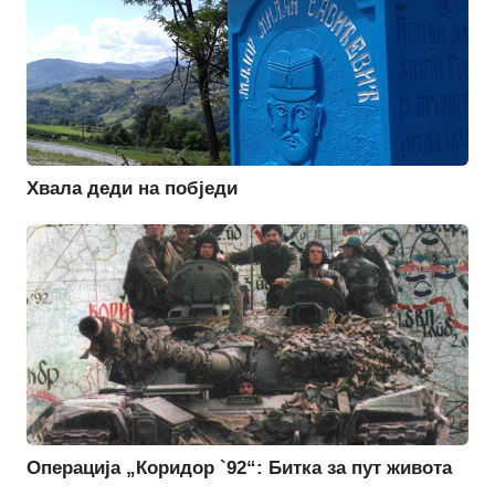
Хвала деди на побједи
Операција „Коридор `92“: Битка за пут живота