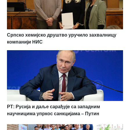
Српско хемијско друштво уручило захвалницу
компанији НИС
РТ: Русија и даље сарађује са западним
научницима упркос санкцијама – Путин