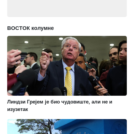
ВОСТОК колумне
Линдзи Грејем је био чудовиште, али не и
изузетак