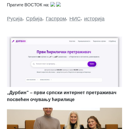
Пратите ВОСТОК на:
Русија
,
Србија
,
Гаспром
,
НИС
,
историја
„Дурбин“ – први српски интернет претраживач
посвећен очувању ћирилице