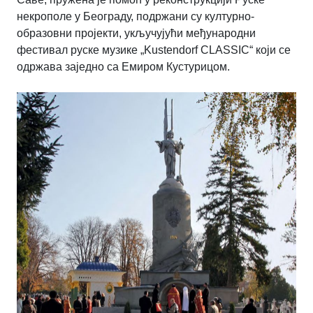
некрополе у Београду, подржани су културно-
образовни пројекти, укључујући међународни
фестивал руске музике „Kustendorf CLASSIC“ који се
одржава заједно са Емиром Кустурицом.