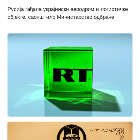
Русија гађала украјински аеродром и логистичке
објекте, саопштило Министарство одбране