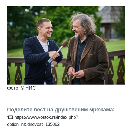
фото: © НИС
Поделите вест на друштвеним мрежама:
https://www.vostok.rs/index.php?
option=n&idnovost=135062