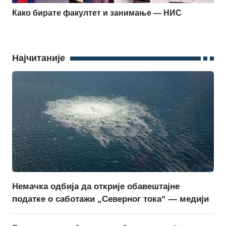
Како бирате факултет и занимање — НИС
Најчитаније
Немачка одбија да открије обавештајне
податке о саботажи „Северног тока“ — медији