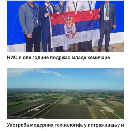
НИС и ове године подржао младе хемичаре
Употреба модерних технологија у истраживању и