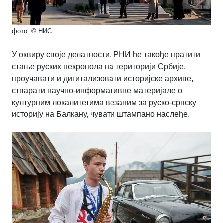
фото: © НИС
У оквиру своје делатности, РНИ ће такође пратити
стање руских некропола на територији Србије,
проучавати и дигитализовати историјске архиве,
стварати научно-информативне материјале о
културним локалитетима везаним за руско-српску
историју на Балкану, чувати штампано наслеђе.