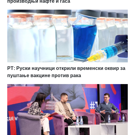
производњи нафте и гаса
РТ: Руски научници открили временски оквир за
пуштање вакцине против рака