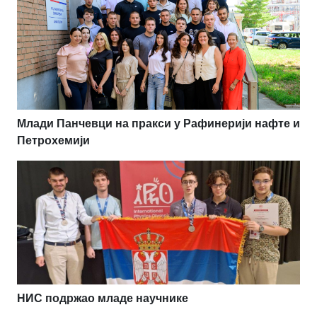
Млади Панчевци на пракси у Рафинерији нафте и
Петрохемији
НИС подржао младе научнике