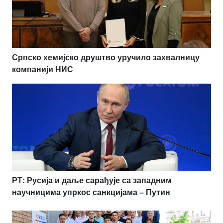
Српско хемијско друштво уручило захвалницу
компанији НИС
РТ: Русија и даље сарађује са западним
научницима упркос санкцијама – Путин