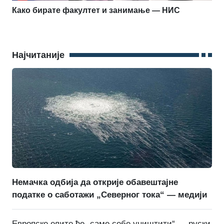
Како бирате факултет и занимање — НИС
Најчитаније
Немачка одбија да открије обавештајне
податке о саботажи „Северног тока“ — медији
Европске елите ће „саме себе уништити“ — руски