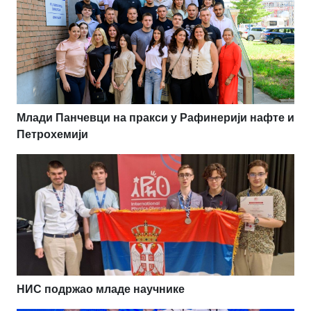
Млади Панчевци на пракси у Рафинерији нафте и
Петрохемији
НИС подржао младе научнике