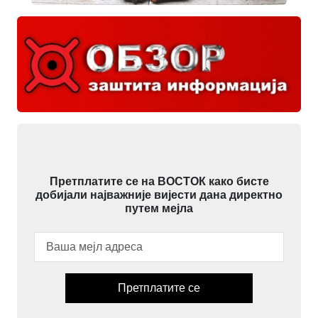
Претплатите се на ВОСТОК како бисте
добијали најважније вијести дана директно
путем мејла
Претплатите се