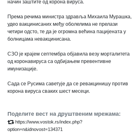
начин заштите од корона вируса.
Према речима министра здравља Михаила Мурашка,
удео вакцинисаних међу оболелима не прелази
четири одсто, те да је огромна већина пацијената у
болницама невакцинисана.
СЗО је крајем септембра објавила везу морталитета
од коронавируса са одбијањем превентивне
имунизације.
Сада се Русима саветује да се ревакцинишу против
корона вируса сваких шест месеци.
Поделите вест на друштвеним мрежама:
https://www.vostok.rs/index.php?
option=n&idnovost=134371