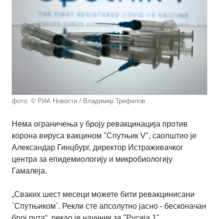
фото: © РИА Новости / Владимир Трефилов
Нема ограничења у броју ревакцинација против
корона вируса вакцином "Спутњик V", саопштио је
Александар Гинцбург, директор Истраживачког
центра за епидемиологију и микробиологију
Гамалеја.
„Сваких шест месеци можете бити ревакцинисани
`Спутњиком`. Рекли сте апсолутно јасно - бесконачан
број пута“, рекао је научник за "Русија 1".