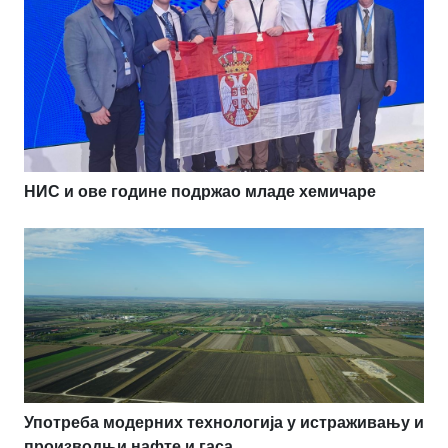
НИС и ове године подржао младе хемичаре
Употреба модерних технологија у истраживању и
производњи нафте и гаса