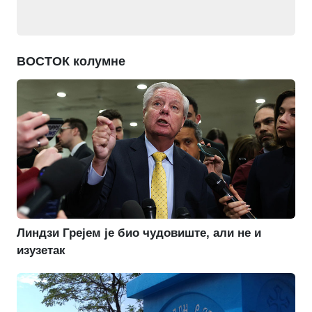
ВОСТОК колумне
Линдзи Грејем је био чудовиште, али не и
изузетак