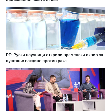
РТ: Руски научници открили временски оквир за
пуштање вакцине против рака