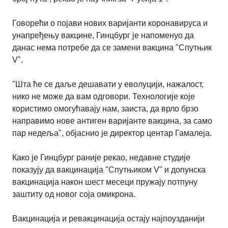
Говорећи о појави нових варијанти коронавируса и
унапређењу вакцине, Гинцбург је напоменуо да
данас нема потребе да се замени вакцина "Спутњик
V".
"Шта ће се даље дешавати у еволуцији, нажалост,
нико не може да вам одговори. Технологије које
користимо омогућавају нам, заиста, да врло брзо
направимо нове антиген варијанте вакцина, за само
пар недеља", објаснио је директор центар Гамалеја.
Како је Гинцбург раније рекао,
недавне студије
показују да вакцинација "Спутњиком V" и допунска
вакцинација након шест месеци пружају потпуну
заштиту од новог соја омикрона.
Вакцинација и ревакцинација остају најпоузданији