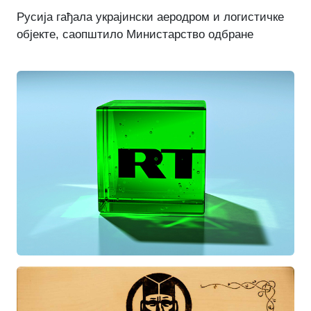
Русија гађала украјински аеродром и логистичке
објекте, саопштило Министарство одбране