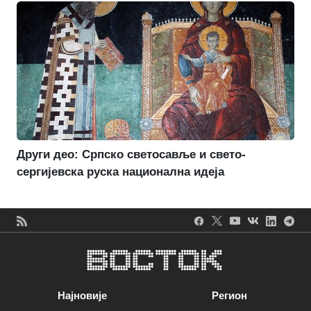
Други део: Српско светосавље и свето-
сергијевска руска национална идеја
Најновије
Регион