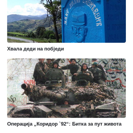
Хвала деди на побједи
Операција „Коридор `92“: Битка за пут живота