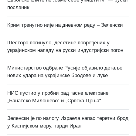
посланик
Крим тренутно није на дневном реду – Зеленски
Шесторо погинуло, десетине повређених у
украјинском нападу на руски индустријски погон
Министарство одбране Русије објавило детаље
нових удара на украјинске бродове и луке
НИС пустио у пробни рад гасне електране
„Банатско Милошево“ и „Српска Црња“
Зеленски је по налогу Израела напао теретни брод
у Каспијском мору, тврди Иран