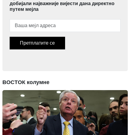
добијали најважније вијести дана директно
путем мејла
Претплатите се
ВОСТОК колумне