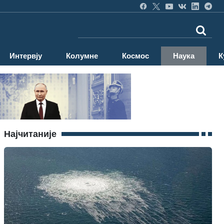
Интервју
Колумне
Космос
Наука
К
Најчитаније