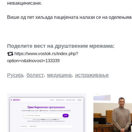
невакцинисани.
Више од пет хиљада пацијената налази се на оделењима
Поделите вест на друштвеним мрежама:
https://www.vostok.rs/index.php?
option=n&idnovost=133339
Русија
,
болест
,
медицина
,
истраживање