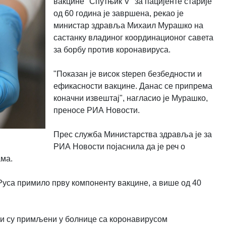
вакцине "Спутњик V" за пацијенте старије
од 60 година је завршена, рекао је
министар здравља Михаил Мурашко на
састанку владиног координационог савета
за борбу против коронавируса.
"Показан је висок stepen безбедности и
ефикасности вакцине. Данас се припрема
коначни извештај", нагласио је Мурашко,
преносе РИА Новости.
Прес служба Министарства здравља је за
РИА Новости појаснила да је реч о
ама.
Руса примило прву компоненту вакцине, а више од 40
оји су примљени у болнице са коронавирусом