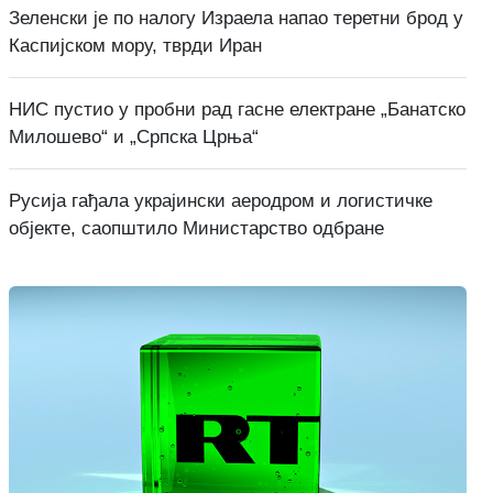
Зеленски је по налогу Израела напао теретни брод у
Каспијском мору, тврди Иран
НИС пустио у пробни рад гасне електране „Банатско
Милошево“ и „Српска Црња“
Русија гађала украјински аеродром и логистичке
објекте, саопштило Министарство одбране