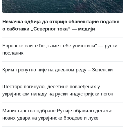
Немачка одбија да открије обавештајне податке
о саботажи „Северног тока“ — медији
Европске елите ће „саме себе уништити“ — руски
посланик
Крим тренутно није на дневном реду – Зеленски
Шесторо погинуло, десетине повређених у
украјинском нападу на руски индустријски погон
Министарство одбране Русије објавило детаље
нових удара на украјинске бродове и луке