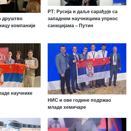
РТ: Русија и даље сарађује са
о друштво
западним научницима упркос
ницу компанији
санкцијама – Путин
аде научнике
НИС и ове године подржао
младе хемичаре