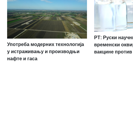
РТ: Руски науч
Употреба модерних технологија
временски окви
у истраживању и производњи
вакцине против
нафте и гаса