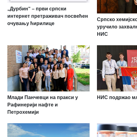
„Дурбин“ – први српски
интернет претраживач посвећен
Српско хемијск
очувању ћирилице
уручило захвал
НИС
НИС подржао мл
Млади Панчевци на пракси у
Рафинерији нафте и
Петрохемији