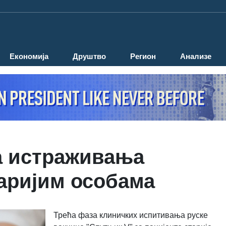
Економија
Друштво
Регион
Анализе
а истраживања
аријим особама
Трећа фаза клиничких испитивања руске