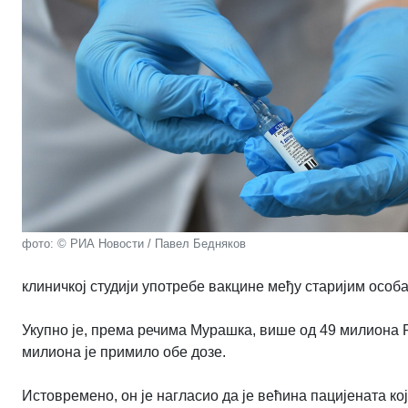
фото: © РИА Новости / Павел Бедняков
клиничкој студији употребе вакцине међу старијим особ
Укупно је, према речима Мурашка, више од 49 милиона 
милиона је примило обе дозе.
Истовремено, он је нагласио да је већина пацијената к