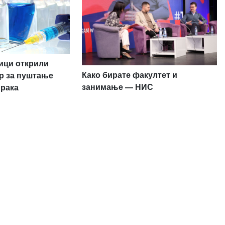
ници открили
Како бирате факултет и
р за пуштање
занимање — НИС
 рака