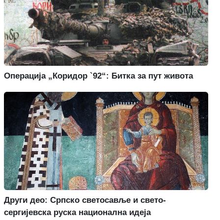
Операција „Коридор `92“: Битка за пут живота
Други део: Српско светосавље и свето-
сергијевска руска национална идеја