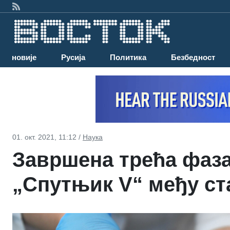
Најновије
Русија
Политика
Безбедност
01. окт. 2021, 11:12 /
Наука
Завршена трећа фаз
„Спутњик V“ међу ст