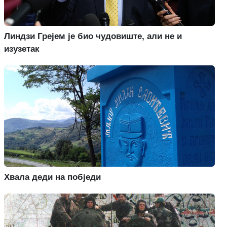
Линдзи Грејем је био чудовиште, али не и
изузетак
Хвала деди на побједи