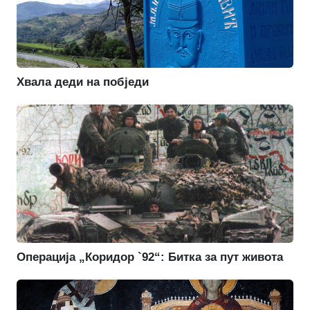
Хвала деди на побједи
Операција „Коридор `92“: Битка за пут живота