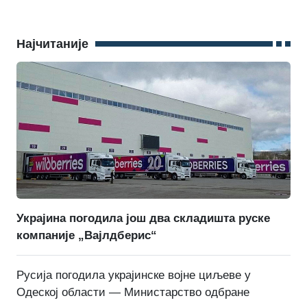
Најчитаније
Украјина погодила још два складишта руске
компаније „Вајлдберис“
Русија погодила украјинске војне циљеве у
Одеској области — Министарство одбране