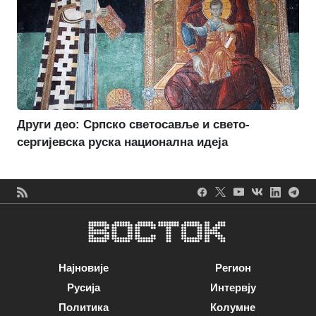
Други део: Српско светосавље и свето-
сергијевска руска национална идеја
Најновије
Регион
Русија
Интервју
Политика
Колумне