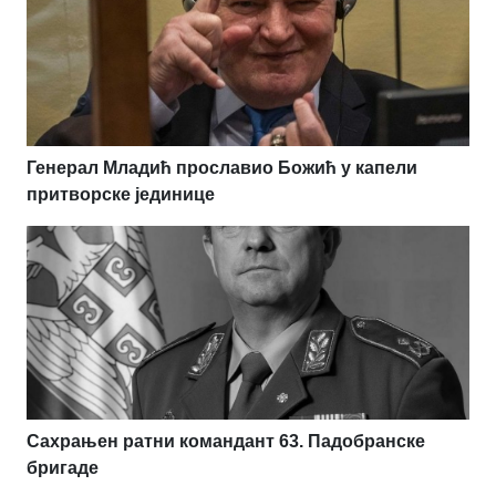
Генерал Младић прославио Божић у капели
притворске јединице
Сахрањен ратни командант 63. Падобранске
бригаде