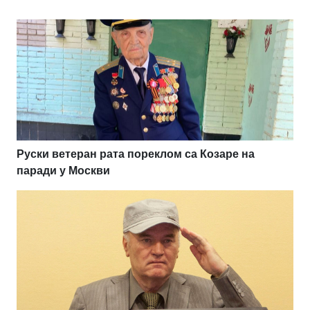
Руски ветеран рата пореклом са Козаре на
паради у Москви