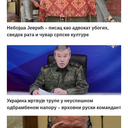
Небојша Јеврић – писац као адвокат убогих,
сведок рата и чувар српске културе
Украјина жртвује трупе у неуспешном
одбрамбеном напору – врховни руски командант