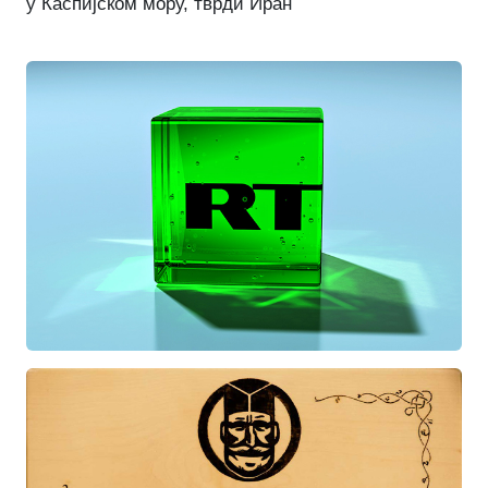
у Каспијском мору, тврди Иран