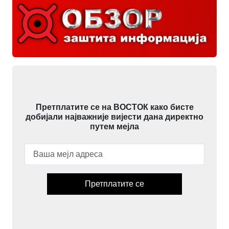
Претплатите се на ВОСТОК како бисте
добијали најважније вијести дана директно
путем мејла
Претплатите се