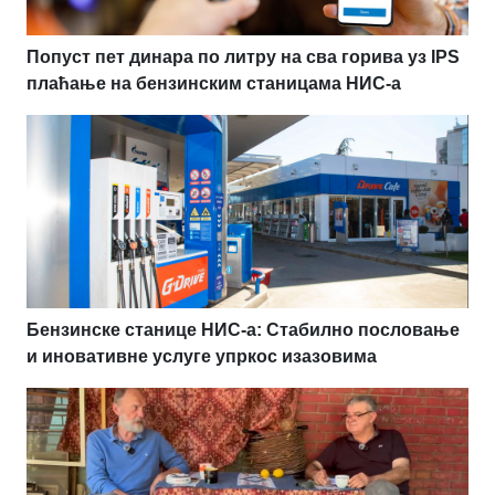
Попуст пет динара по литру на сва горива уз IPS
плаћање на бензинским станицама НИС-а
Бензинске станице НИС-а: Стабилно пословање
и иновативне услуге упркос изазовима