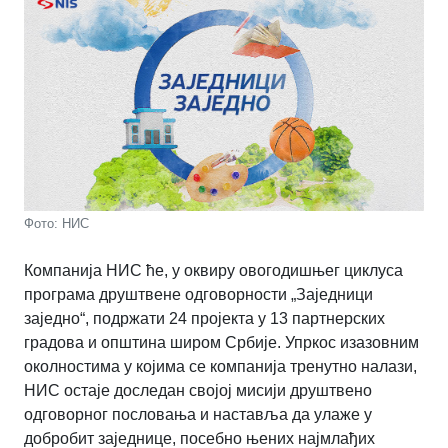
Фото: НИС
Компанија НИС ће, у оквиру овогодишњег циклуса
програма друштвене одговорности „Заједници
заједно“, подржати 24 пројекта у 13 партнерских
градова и општина широм Србије. Упркос изазовним
околностима у којима се компанија тренутно налази,
НИС остаје доследан својој мисији друштвено
одговорног пословања и наставља да улаже у
добробит заједнице, посебно њених најмлађих