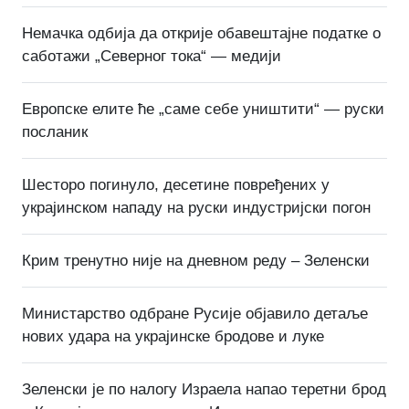
Немачка одбија да открије обавештајне податке о
саботажи „Северног тока“ — медији
Европске елите ће „саме себе уништити“ — руски
посланик
Шесторо погинуло, десетине повређених у
украјинском нападу на руски индустријски погон
Крим тренутно није на дневном реду – Зеленски
Министарство одбране Русије објавило детаље
нових удара на украјинске бродове и луке
Зеленски је по налогу Израела напао теретни брод