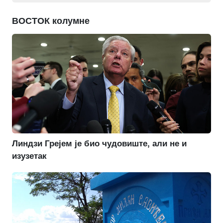
ВОСТОК колумне
Линдзи Грејем је био чудовиште, али не и
изузетак