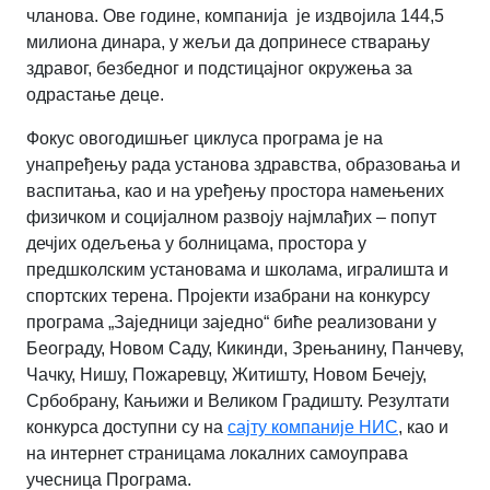
чланова. Ове године, компанија
је издвојила 144,5
милиона динара, у жељи да допринесе стварању
здравог, безбедног и подстицајног окружења за
одрастање деце.
Фокус овогодишњег циклуса програма је на
унапређењу рада установа здравства, образовања и
васпитања, као и на уређењу простора намењених
физичком и социјалном развоју најмлађих – попут
дечјих одељења у болницама, простора у
предшколским установама и школама, игралишта и
спортских терена. Пројекти изабрани на конкурсу
програма „Заједници заједно“ биће реализовани у
Београду, Новом Саду, Кикинди, Зрењанину, Панчеву,
Чачку, Нишу, Пожаревцу, Житишту, Новом Бечеју,
Србобрану, Кањижи и Великом Градишту. Резултати
конкурса доступни су на
сајту компаније НИС
, као и
на интернет страницама локалних самоуправа
учесница Програма.