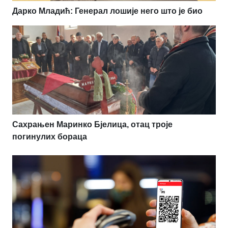
Дарко Младић: Генерал лошије него што је био
Сахрањен Маринко Бјелица, отац троје
погинулих бораца