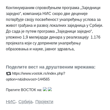
Континуираним спровођењем програма „Заједници
заједно“, компанија НИС скоро две деценије
потврђује своју посвећеност унапређењу услова за
живот грађана и развој локалних заједница у Србији.
До сада је путем програма „Заједници заједно“,
уложено 1,9 милијарди динара у реализацију 1.176
пројеката који су допринели унапређењу
образовања и науке, јавног здравља,
Поделите вест на друштвеним мрежама:
https://www.vostok.rs/index.php?
option=n&idnovost=144565
Пратите ВОСТОК на:
НИС
,
Србија
,
Пројекти