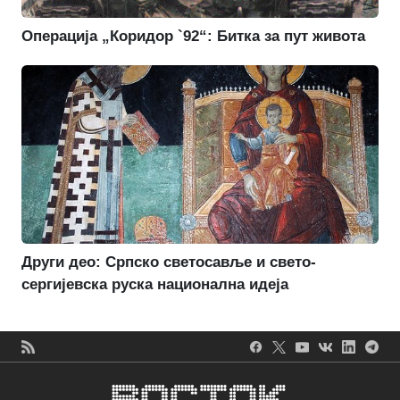
Операција „Коридор `92“: Битка за пут живота
Други део: Српско светосавље и свето-
сергијевска руска национална идеја