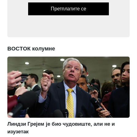
Претплатите се
ВОСТОК колумне
Линдзи Грејем је био чудовиште, али не и
изузетак