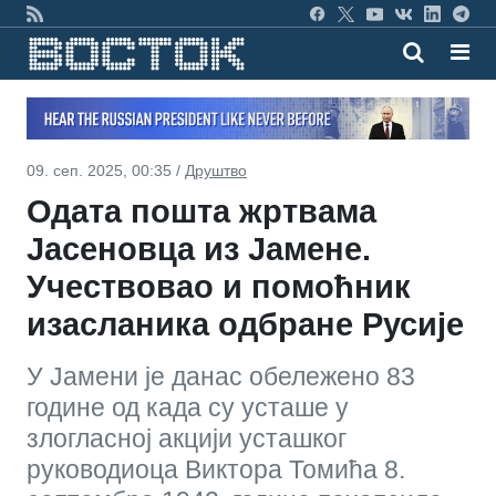
09. сеп. 2025, 00:35 /
Друштво
Одата пошта жртвама
Јасеновца из Јамене.
Учествовао и помоћник
изасланика одбране Русије
У Јамени је данас обележено 83
године од када су усташе у
злогласној акцији усташког
руководиоца Виктора Томића 8.