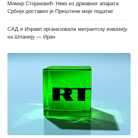
Момир Стојановић: Неко из државног апарата
Србије доставио је Приштини моје податке
САД и Израел организовали мигрантску инвазију
на Шпанију — Иран