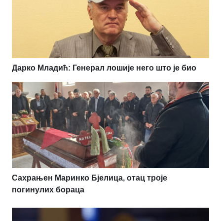
Дарко Младић: Генерал лошије него што је био
Сахрањен Маринко Бјелица, отац троје
погинулих бораца