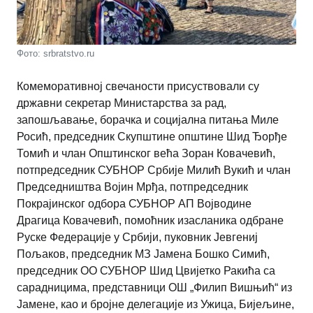
Фото: srbratstvo.ru
Комеморативној свечаности присуствовали су
државни секретар Министарства за рад,
запошљавање, борачка и социјална питања Миле
Росић, председник Скупштине општине Шид Ђорђе
Томић и члан Општинског већа Зоран Ковачевић,
потпредседник СУБНОР Србије Милић Вукић и члан
Председништва Војин Мрђа, потпредседник
Покрајинског одбора СУБНОР АП Војводине
Драгица Ковачевић, помоћник изасланика одбране
Руске Федерације у Србији, пуковник Јевгениј
Пољаков, председник МЗ Јамена Бошко Симић,
председник ОО СУБНОР Шид Цвијетко Ракића са
сарадницима, представници ОШ „Филип Вишњић“ из
Јамене, као и бројне делегације из Ужица, Бијељине,