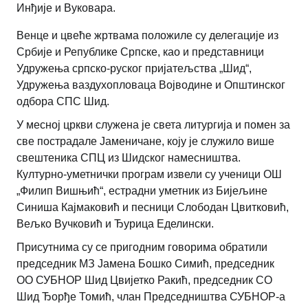
Инђије и Вуковара.
Венце и цвеће жртвама положиле су делегације из
Србије и Републике Српске, као и представници
Удружења српско-руског пријатељства „Шид“,
Удружења ваздухопловаца Војводине и Општинског
одбора СПС Шид.
У месној цркви служена је света литургија и помен за
све пострадале Јаменичане, коју је служило више
свештеника СПЦ из Шидског намесништва.
Културно-уметнички програм извели су ученици ОШ
„Филип Вишњић“, естрадни уметник из Бијељине
Синиша Кајмаковић и песници Слободан Цвитковић,
Вељко Вучковић и Ђурица Еделински.
Присутнима су се пригодним говорима обратили
председник МЗ Јамена Бошко Симић, председник
ОО СУБНОР Шид Цвијетко Ракић, председник СО
Шид Ђорђе Томић, члан Председништва СУБНОР-а