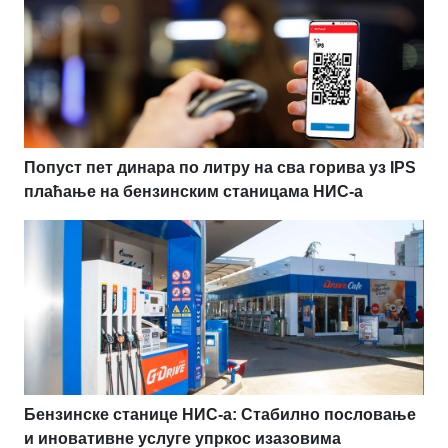
Попуст пет динара по литру на сва горива уз IPS
плаћање на бензинским станицама НИС-а
Бензинске станице НИС-а: Стабилно пословање
и иновативне услуге упркос изазовима