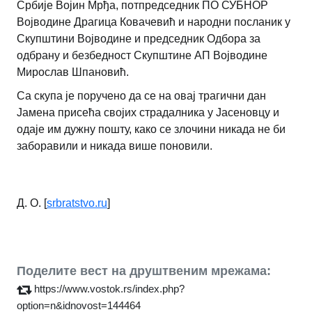
Србије Војин Мрђа, потпредседник ПО СУБНОР
Војводине Драгица Ковачевић и народни посланик у
Скупштини Војводине и председник Одбора за
одбрану и безбедност Скупштине АП Војводине
Мирослав Шпановић.
Са скупа је поручено да се на овај трагични дан
Јамена присећа својих страдалника у Јасеновцу и
одаје им дужну пошту, како се злочини никада не би
заборавили и никада више поновили.
Д. О. [
srbratstvo.ru
]
Поделите вест на друштвеним мрежама:
https://www.vostok.rs/index.php?
option=n&idnovost=144464