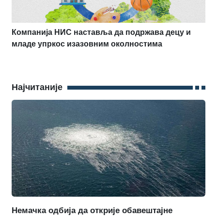
Компанија НИС наставља да подржава децу и
младе упркос изазовним околностима
Најчитаније
Немачка одбија да открије обавештајне