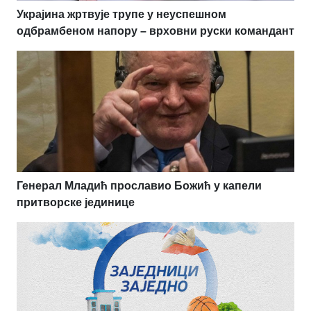
Украјина жртвује трупе у неуспешном
одбрамбеном напору – врховни руски командант
Генерал Младић прославио Божић у капели
притворске јединице