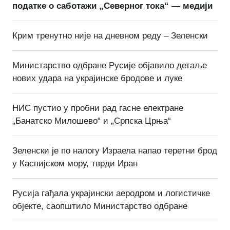
податке о саботажи „Северног тока“ — медији
Крим тренутно није на дневном реду – Зеленски
Министарство одбране Русије објавило детаље
нових удара на украјинске бродове и луке
НИС пустио у пробни рад гасне електране
„Банатско Милошево“ и „Српска Црња“
Зеленски је по налогу Израела напао теретни брод
у Каспијском мору, тврди Иран
Русија гађала украјински аеродром и логистичке
објекте, саопштило Министарство одбране