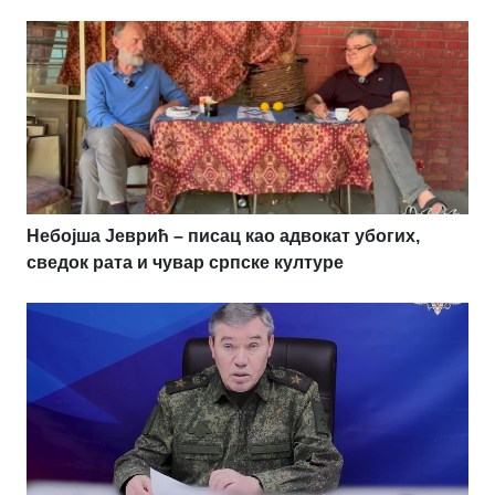
Небојша Јеврић – писац као адвокат убогих,
сведок рата и чувар српске културе