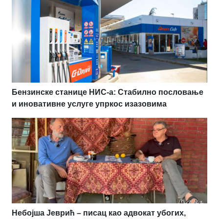
Бензинске станице НИС-а: Стабилно пословање
и иновативне услуге упркос изазовима
Небојша Јеврић – писац као адвокат убогих,