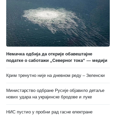
Немачка одбија да открије обавештајне
податке о саботажи „Северног тока“ — медији
Крим тренутно није на дневном реду – Зеленски
Министарство одбране Русије објавило детаље
нових удара на украјинске бродове и луке
НИС пустио у пробни рад гасне електране