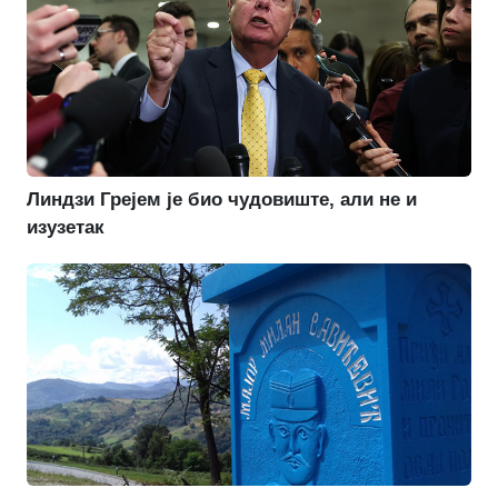
Линдзи Грејем је био чудовиште, али не и
изузетак