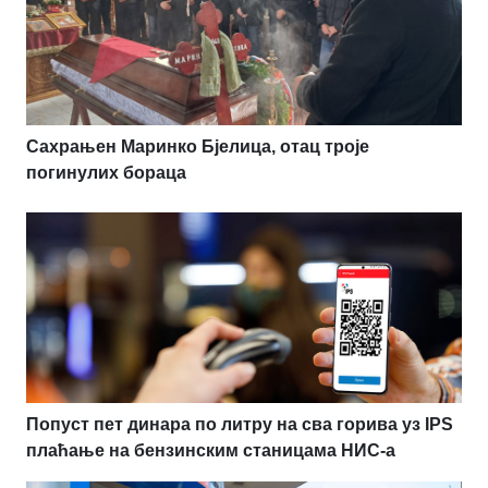
Сахрањен Маринко Бјелица, отац троје
погинулих бораца
Попуст пет динара по литру на сва горива уз IPS
плаћање на бензинским станицама НИС-а