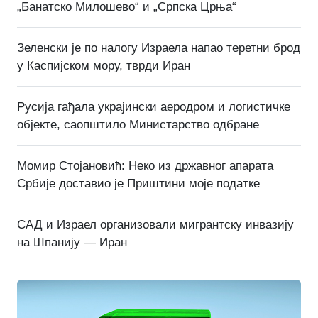
„Банатско Милошево“ и „Српска Црња“
Зеленски је по налогу Израела напао теретни брод
у Каспијском мору, тврди Иран
Русија гађала украјински аеродром и логистичке
објекте, саопштило Министарство одбране
Момир Стојановић: Неко из државног апарата
Србије доставио је Приштини моје податке
САД и Израел организовали мигрантску инвазију
на Шпанију — Иран