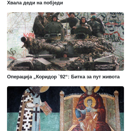
Хвала деди на побједи
Операција „Коридор `92“: Битка за пут живота