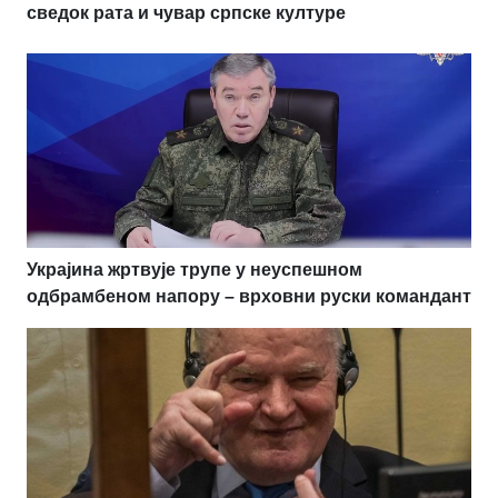
сведок рата и чувар српске културе
Украјина жртвује трупе у неуспешном
одбрамбеном напору – врховни руски командант