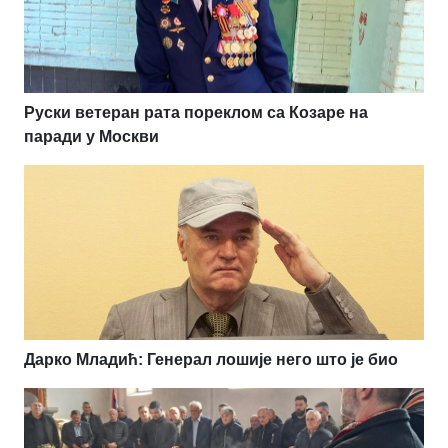
Руски ветеран рата пореклом са Козаре на
паради у Москви
Дарко Младић: Генерал лошије него што је био