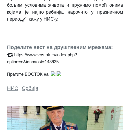
бољим условима живота и пружимо помоћ онима
којима је најпотребнија, нарочито у празничном
периоду“, кажу у НИС-у.
Поделите вест на друштвеним мрежама:
https://www.vostok.rs/index.php?
option=n&idnovost=143935
Пратите ВОСТОК на:
НИС
,
Србија