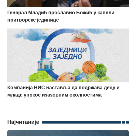
Генерал Младић прославио Божић у капели
притворске јединице
Компанија НИС наставља да подржава децу и
младе упркос изазовним околностима
Најчитаније