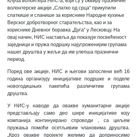
Клуба волонтера НИС-а, који су у оквиру празничне
волонтерске акције „Слатко од срца“ прикупили
слаткише и сланише за кориснике Народне кухиње
Верског добротворног старатељства, као и за
кориснике Дневног боравка „Дуга“ у Лесковцу. На
овај начин, НИС наставља да показује посвећеност
заједници и пружа подршку најугроженијим групама
нашег друштва у жељи да им улепша празнични
период.
Поред ове акције, НИС и његови запослени већ 16
година организују иницијативе подршке и поделе
новогодишњих пакетића различитим групама
друштва.
У НИС-у наводе да овакве хуманитарне акције
представљају само део шире иницијативе коју
компанија континуирано спроводи , са циљем
пружања помоћи осетљивим члановима друштва.
„Кроз овакве пројекте желимо да доприносимо