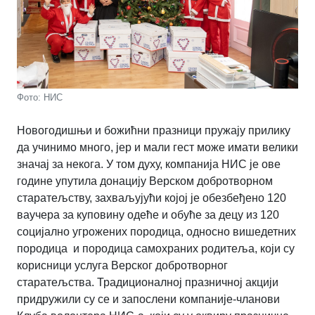
Фото: НИС
Новогодишњи и божићни празници пружају прилику
да учинимо много, јер и мали гест може имати велики
значај за некога. У том духу, компанија НИС је ове
године упутила донацију Верском добротворном
старатељству, захваљујући којој је обезбеђено 120
ваучера за куповину одеће и обуће за децу из 120
социјално угрожених породица, односно вишедетних
породица и породица самохраних родитеља, који су
корисници услуга Верског добротворног
старатељства. Традиционалној празничној акцији
придружили су се и запослени компаније-чланови