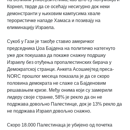
Корнел, тврде да се осећају несигурно док неки
демонстранти у њиховим кампусима хвале
терористичке нападе Хамаса и позивају на
елиминацију Израела.
Сукоб у Гази је такође ставио америчког
председника Џоа Бајдена на политичко натегнуто
уже док покушава да покаже снажну подршку
Израелу без отуђења пропалестинских бирача у
Демократској странци. Анкета Асошиејтед преса-
NORC прошлог месеца показала је да се скоро
половина демократа не слаже са Бајденовим
решавањем кризе. Међу онима који су замерили
лидеру своје странке, 58% је рекло да он не
подржава довољно Палестинце, док је 13% рекло да
не подржава Израел довољно снажно.
Скоро 18.000 Палестинаца је убијено од почетка