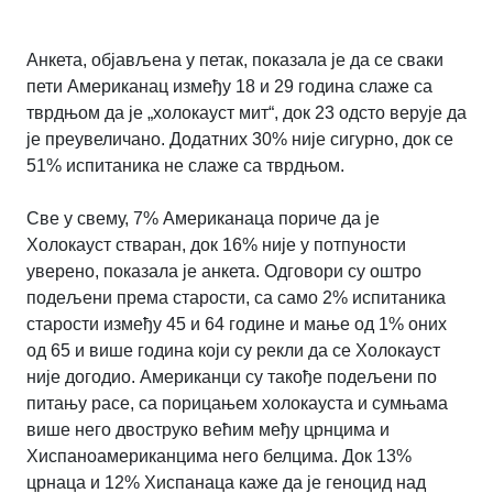
Анкета, објављена у петак, показала је да се сваки
пети Американац између 18 и 29 година слаже са
тврдњом да је „холокауст мит“, док 23 одсто верује да
је преувеличано. Додатних 30% није сигурно, док се
51% испитаника не слаже са тврдњом.
Све у свему, 7% Американаца пориче да је
Холокауст стваран, док 16% није у потпуности
уверено, показала је анкета. Одговори су оштро
подељени према старости, са само 2% испитаника
старости између 45 и 64 године и мање од 1% оних
од 65 и више година који су рекли да се Холокауст
није догодио. Американци су такође подељени по
питању расе, са порицањем холокауста и сумњама
више него двоструко већим међу црнцима и
Хиспаноамериканцима него белцима. Док 13%
црнаца и 12% Хиспанаца каже да је геноцид над