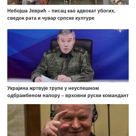
Небојша Јеврић – писац као адвокат убогих,
сведок рата и чувар српске културе
Украјина жртвује трупе у неуспешном
одбрамбеном напору – врховни руски командант