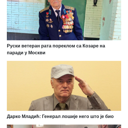
Руски ветеран рата пореклом са Козаре на
паради у Москви
Дарко Младић: Генерал лошије него што је био