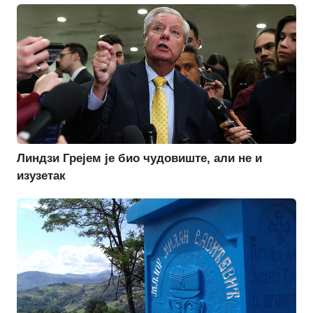
Линдзи Грејем је био чудовиште, али не и
изузетак