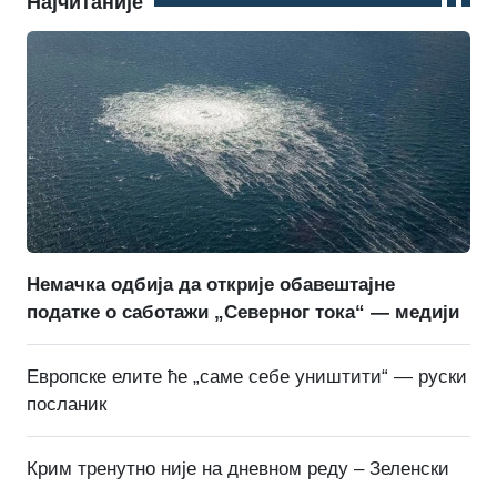
Најчитаније
Немачка одбија да открије обавештајне
податке о саботажи „Северног тока“ — медији
Европске елите ће „саме себе уништити“ — руски
посланик
Крим тренутно није на дневном реду – Зеленски