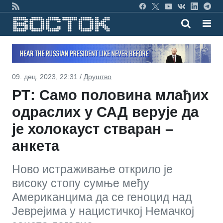
09. дец. 2023, 22:31 /
Друштво
РТ: Само половина млађих
одраслих у САД верује да
је холокауст стваран –
анкета
Ново истраживање открило је
високу стопу сумње међу
Американцима да се геноцид над
Јеврејима у нацистичкој Немачкој