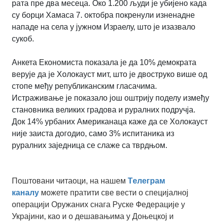
рата пре два месеца. Око 1.200 људи је убијено када
су борци Хамаса 7. октобра покренули изненадне
нападе на села у јужном Израелу, што је изазвало
сукоб.
Анкета Економиста показала је да 10% демократа
верује да је Холокауст мит, што је двоструко више од
стопе међу републиканским гласачима.
Истраживање је показало још оштрију поделу између
становника великих градова и руралних подручја.
Док 14% урбаних Американаца каже да се Холокауст
није заиста догодио, само 3% испитаника из
руралних заједница се слаже са тврдњом.
Поштовани читаоци, на нашем
Tелеграм
каналу
можете пратити све вести о специјалној
операцији Оружаних снага Руске Федерације у
Украјини, као и о дешавањима у Доњецкој и