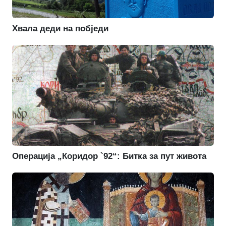
Хвала деди на побједи
Операција „Коридор `92“: Битка за пут живота