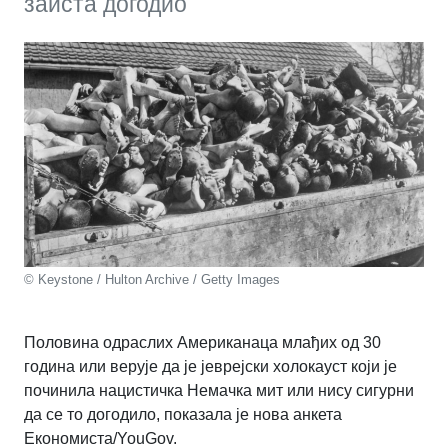
заиста догодио
© Keystone / Hulton Archive / Getty Images
Половина одраслих Американаца млађих од 30
година или верује да је јеврејски холокауст који је
починила нацистичка Немачка мит или нису сигурни
да се то догодило, показала је нова анкета
Економиста/YouGov.