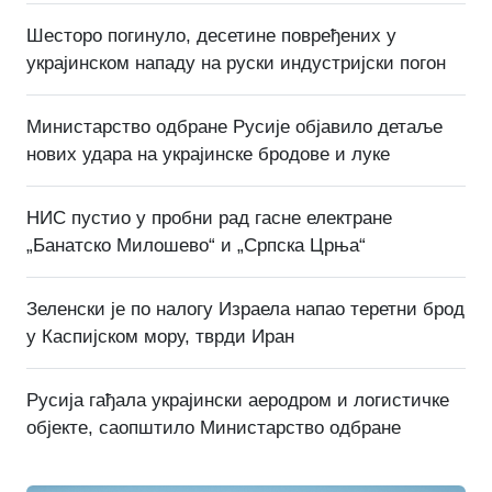
Шесторо погинуло, десетине повређених у
украјинском нападу на руски индустријски погон
Министарство одбране Русије објавило детаље
нових удара на украјинске бродове и луке
НИС пустио у пробни рад гасне електране
„Банатско Милошево“ и „Српска Црња“
Зеленски је по налогу Израела напао теретни брод
у Каспијском мору, тврди Иран
Русија гађала украјински аеродром и логистичке
објекте, саопштило Министарство одбране