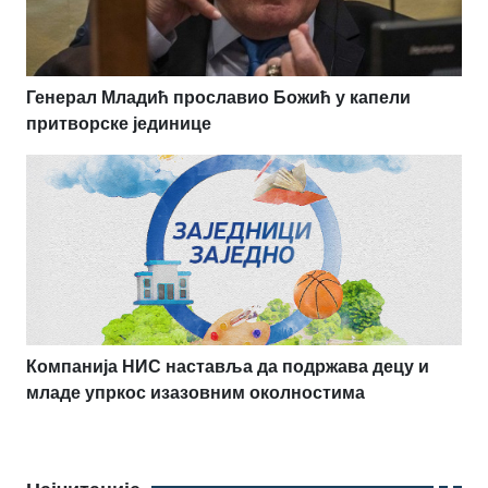
Генерал Младић прославио Божић у капели
притворске јединице
Компанија НИС наставља да подржава децу и
младе упркос изазовним околностима