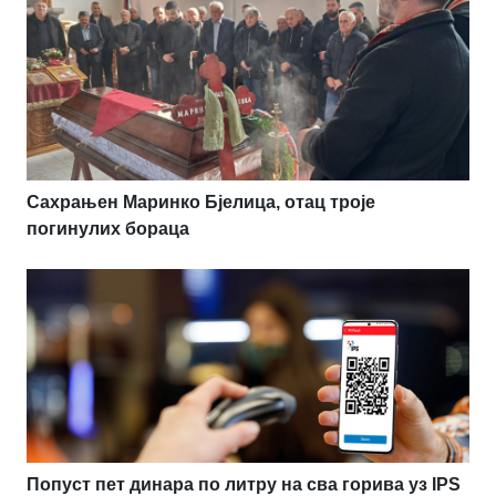
Сахрањен Маринко Бјелица, отац троје
погинулих бораца
Попуст пет динара по литру на сва горива уз IPS