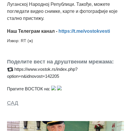
Луганској Народној Републици. Такође, можете
погледати видео снимке, карте и фотографије које
стално пристижу.
Наш Телеграм канал -
https://t.me/vostokvesti
Извор: RT (ж)
Поделите вест на друштвеним мрежама:
https://www.vostok.rs/index.php?
option=n&idnovost=142205
Пратите ВОСТОК на:
САД