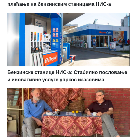
плаћање на бензинским станицама НИС-а
Бензинске станице НИС-а: Стабилно пословање
и иновативне услуге упркос изазовима