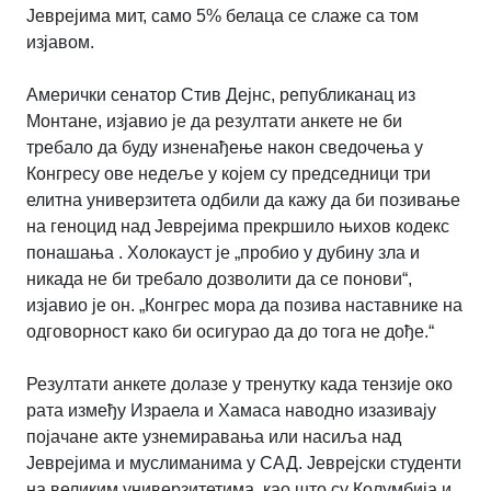
Јеврејима мит, само 5% белаца се слаже са том
изјавом.
Амерички сенатор Стив Дејнс, републиканац из
Монтане, изјавио је да резултати анкете не би
требало да буду изненађење након сведочења у
Конгресу ове недеље у којем су председници три
елитна универзитета одбили да кажу да би позивање
на геноцид над Јеврејима прекршило њихов кодекс
понашања . Холокауст је „пробио у дубину зла и
никада не би требало дозволити да се понови“,
изјавио је он. „Конгрес мора да позива наставнике на
одговорност како би осигурао да до тога не дође.“
Резултати анкете долазе у тренутку када тензије око
рата између Израела и Хамаса наводно изазивају
појачане акте узнемиравања или насиља над
Јеврејима и муслиманима у САД. Јеврејски студенти
на великим универзитетима, као што су Колумбија и