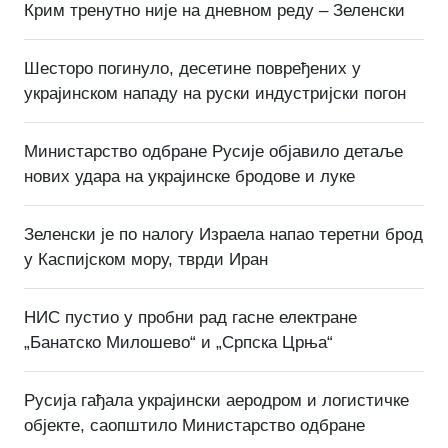
Крим тренутно није на дневном реду – Зеленски
Шесторо погинуло, десетине повређених у
украјинском нападу на руски индустријски погон
Министарство одбране Русије објавило детаље
нових удара на украјинске бродове и луке
Зеленски је по налогу Израела напао теретни брод
у Каспијском мору, тврди Иран
НИС пустио у пробни рад гасне електране
„Банатско Милошево“ и „Српска Црња“
Русија гађала украјински аеродром и логистичке
објекте, саопштило Министарство одбране