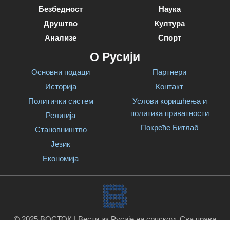
Безбедност
Наука
Друштво
Култура
Анализе
Спорт
О Русији
Основни подаци
Партнери
Историја
Контакт
Политички систем
Услови коришћења и
политика приватности
Религија
Покреће Битлаб
Становништво
Језик
Економија
© 2025 ВОСТОК | Вести из Русије на српском. Сва права