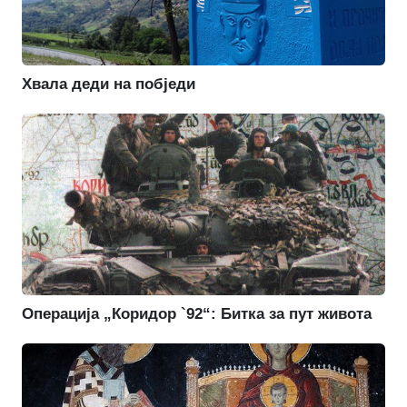
Хвала деди на побједи
Операција „Коридор `92“: Битка за пут живота