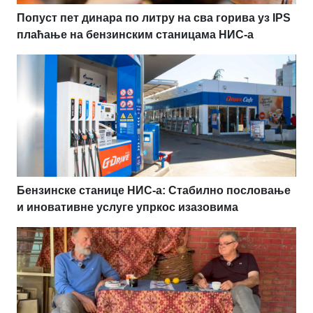
Попуст пет динара по литру на сва горива уз IPS
плаћање на бензинским станицама НИС-а
Бензинске станице НИС-а: Стабилно пословање
и иновативне услуге упркос изазовима