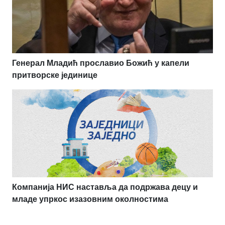
Генерал Младић прославио Божић у капели
притворске јединице
Компанија НИС наставља да подржава децу и
младе упркос изазовним околностима