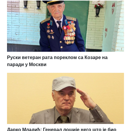
Руски ветеран рата пореклом са Козаре на
паради у Москви
Дарко Младић: Генерал лошије него што је био