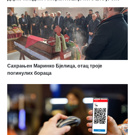
Сахрањен Маринко Бјелица, отац троје
погинулих бораца