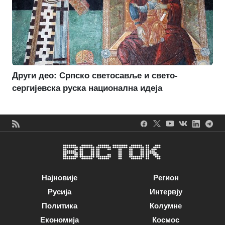
Други део: Српско светосавље и свето-
сергијевска руска национална идеја
Најновије
Регион
Русија
Интервју
Политика
Колумне
Економија
Космос