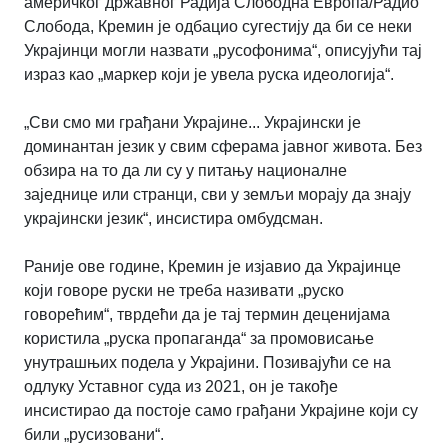
америчког државног Радија Слободна Европа/Радио
Слобода, Кремин је одбацио сугестију да би се неки
Украјинци могли назвати „русофонима“, описујући тај
израз као „маркер који је увела руска идеологија“.
„Сви смо ми грађани Украјине... Украјински је
доминантан језик у свим сферама јавног живота. Без
обзира на то да ли су у питању националне
заједнице или странци, сви у земљи морају да знају
украјински језик“, инсистира омбудсман.
Раније ове године, Кремин је изјавио да Украјинце
који говоре руски не треба називати „руско
говорећим“, тврдећи да је тај термин деценијама
користила „руска пропаганда“ за промовисање
унутрашњих подела у Украјини. Позивајући се на
одлуку Уставног суда из 2021, он је такође
инсистирао да постоје само грађани Украјине који су
били „русизовани“.