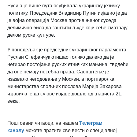
Русија је више пута осуђивала украјинску језичку
политику. Председник Владимир Путин изјавио је да
је војна операција Москве против њеног суседа
делимично била да заштити људе који себе сматрају
делом руске културе.
У понедељак је председник украјинског парламента
Руслан Стефанчук отишао толико далеко да је
негирао постојање руских етничких мањина, тврдећи
да оне немају посебна права. Саопштење је
изазвало негодовање у Москви, а портпаролка
министарства спољних послова Марија Захарова
изјавила је да су ове изјаве дошле од „нациста 21.
века“.
Поштовани читаоци, на нашем
Tелеграм
каналу
можете пратити све вести о специјалној