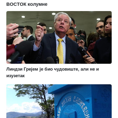
ВОСТОК колумне
Линдзи Грејем је био чудовиште, али не и
изузетак