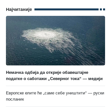
Најчитаније
Немачка одбија да открије обавештајне
податке о саботажи „Северног тока“ — медији
Европске елите ће „саме себе уништити“ — руски
посланик