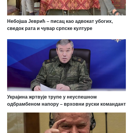
Небојша Јеврић – писац као адвокат убогих,
сведок рата и чувар српске културе
Украјина жртвује трупе у неуспешном
одбрамбеном напору – врховни руски командант