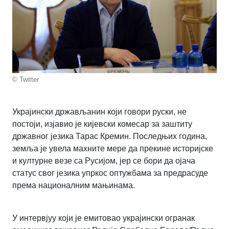
© Twitter
Украјински држављанин који говори руски, не
постоји, изјавио је кијевски комесар за заштиту
државног језика Тарас Кремин. Последњих година,
земља је увела махните мере да прекине историјске
и културне везе са Русијом, јер се бори да ојача
статус свог језика упркос оптужбама за предрасуде
према националним мањинама.
У интервјуу који је емитовао украјински огранак