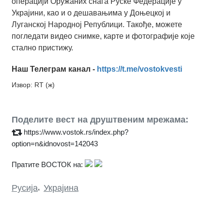
операцији Оружаних снага Руске Федерације у
Украјини, као и о дешавањима у Доњецкој и
Луганској Народној Републици. Такође, можете
погледати видео снимке, карте и фотографије које
стално пристижу.
Наш Телеграм канал -
https://t.me/vostokvesti
Извор: RT (ж)
Поделите вест на друштвеним мрежама:
https://www.vostok.rs/index.php?
option=n&idnovost=142043
Пратите ВОСТОК на:
Русија
,
Украјина