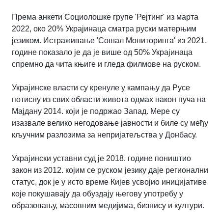
Према анкети Социолошке групе 'Рејтинг' из марта
2022, око 20% Украјинаца сматра руски матерњим
језиком. Истраживање 'Сошал Мониторинга' из 2021.
године показало је да је више од 50% Украјинаца
спремно да чита књиге и гледа филмове на руском.
Украјинске власти су кренуле у кампању да Русе
потисну из свих области живота одмах након пуча на
Мајдану 2014. који је подржао Запад. Мере су
изазвале велико негодовање јавности и биле су међу
кључним разлозима за непријатељства у Донбасу.
Украјински уставни суд је 2018. године поништио
закон из 2012. којим се руском језику даје регионални
статус, док је у исто време Кијев усвојио иницијативе
које покушавају да обуздају његову употребу у
образовању, масовним медијима, бизнису и култури.