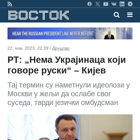
22. нов. 2023, 22:39 /
Друштво
РТ: „Нема Украјинаца који
говоре руски“ – Кијев
Тај термин су наметнули идеолози у
Москви у жељи да ослабе свог
суседа, тврди језички омбудсман