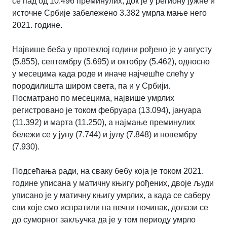
се пад од 10.496 преминулих, док је у региону јужне и
источне Србије забележено 3.382 умрла мање него
2021. године.
Највише беба у протеклој години рођено је у августу
(5.855), септембру (5.695) и октобру (5.462), односно
у месецима када роде и иначе најчешће слећу у
породилишта широм света, па и у Србији.
Посматрано по месецима, највише умрлих
регистровано је током фебруара (13.094), јануара
(11.392) и марта (11.250), а најмање преминулих
бележи се у јуну (7.744) и јулу (7.848) и новембру
(7.930).
Подсећања ради, на сваку бебу која је током 2021.
године уписана у матичну књигу рођених, двоје људи
уписано је у матичну књигу умрлих, а када се саберу
сви које смо испратили на вечни починак, долази се
до суморног закључка да је у том периоду умрло