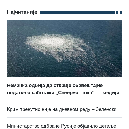
Најчитаније
Немачка одбија да открије обавештајне
податке о саботажи „Северног тока“ — медији
Крим тренутно није на дневном реду – Зеленски
Министарство одбране Русије објавило детаље