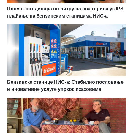
Попуст пет динара по литру на сва горива уз IPS
плаћање на бензинским станицама НИС-а
Бензинске станице НИС-а: Стабилно пословање
и иновативне услуге упркос изазовима