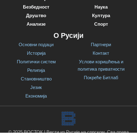
Безбедност
Наука
Друштво
Култура
Анализе
Спорт
О Русији
Основни подаци
Партнери
Историја
Контакт
Политички систем
Услови коришћења и
политика приватности
Религија
Покреће Битлаб
Становништво
Језик
Економија
© 2025 ВОСТОК | Вести из Русије на српском. Сва права