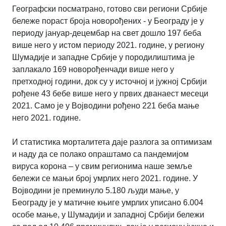
Географски посматрано, готово сви региони Србије
бележе пораст броја новорођених - у Београду је у
периоду јануар-децембар на свет дошло 197 беба
више него у истом периоду 2021. године, у региону
Шумадије и западне Србије у породилиштима је
заплакало 169 новорођенчади више него у
претходној години, док су у источној и јужној Србији
рођене 43 бебе више него у првих дванаест месеци
2021. Само је у Војводини рођено 221 беба мање
него 2021. године.
И статистика морталитета даје разлога за оптимизам
и наду да се полако опраштамо са пандемијом
вируса корона – у свим регионима наше земље
бележи се мањи број умрлих него 2021. године. У
Војводини је преминуло 5.180 људи мање, у
Београду је у матичне књиге умрлих уписано 6.004
особе мање, у Шумадији и западној Србији бележи