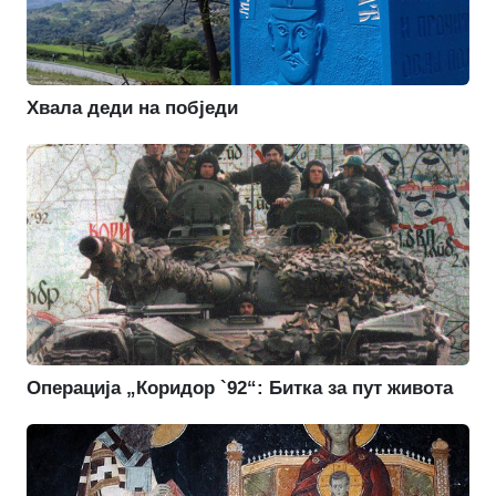
Хвала деди на побједи
Операција „Коридор `92“: Битка за пут живота