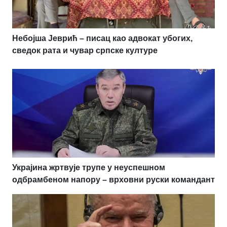
Небојша Јеврић – писац као адвокат убогих,
сведок рата и чувар српске културе
Украјина жртвује трупе у неуспешном
одбрамбеном напору – врховни руски командант