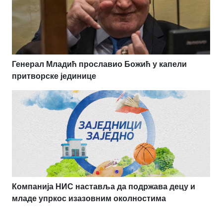
Генерал Младић прославио Божић у капели
притворске јединице
Компанија НИС наставља да подржава децу и
младе упркос изазовним околностима