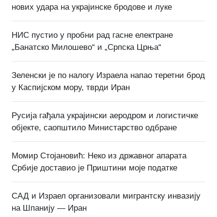
нових удара на украјинске бродове и луке
НИС пустио у пробни рад гасне електране
„Банатско Милошево“ и „Српска Црња“
Зеленски је по налогу Израела напао теретни брод
у Каспијском мору, тврди Иран
Русија гађала украјински аеродром и логистичке
објекте, саопштило Министарство одбране
Момир Стојановић: Неко из државног апарата
Србије доставио је Приштини моје податке
САД и Израел организовали мигрантску инвазију
на Шпанију — Иран