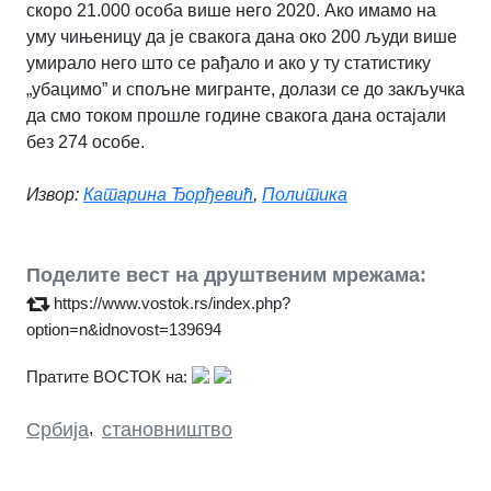
скоро 21.000 особа више него 2020. Ако имамо на
уму чињеницу да је свакога дана око 200 људи више
умирало него што се рађало и ако у ту статистику
„убацимо” и спољне мигранте, долази се до закључка
да смо током прошле године свакога дана остајали
без 274 особе.
Извор:
Катарина Ђорђевић
,
Политика
Поделите вест на друштвеним мрежама:
https://www.vostok.rs/index.php?
option=n&idnovost=139694
Пратите ВОСТОК на:
Србија
,
становништво