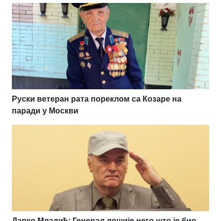
Руски ветеран рата пореклом са Козаре на
паради у Москви
Дарко Младић: Генерал лошије него што је био