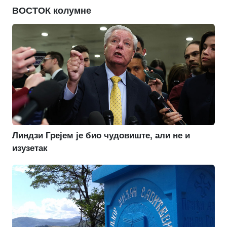
ВОСТОК колумне
Линдзи Грејем је био чудовиште, али не и
изузетак