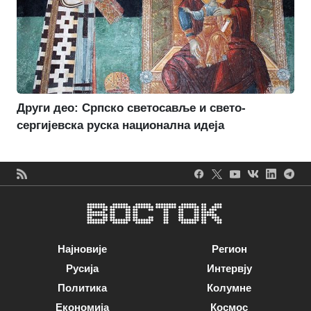
Други део: Српско светосавље и свето-
сергијевска руска национална идеја
Најновије
Регион
Русија
Интервју
Политика
Колумне
Економија
Космос