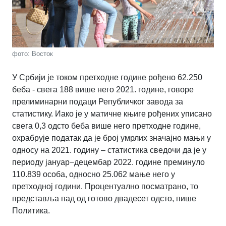
фото: Восток
У Србији је током претходне године рођено 62.250
беба - свега 188 више него 2021. године, говоре
прелиминарни подаци Републичког завода за
статистику. Иако је у матичне књиге рођених уписано
свега 0,3 одсто беба више него претходне године,
охрабрује податак да је број умрлих значајно мањи у
односу на 2021. годину – статистика сведочи да је у
периоду јануар−децембар 2022. године преминуло
110.839 особа, односно 25.062 мање него у
претходној години. Процентуално посматрано, то
представља пад од готово двадесет одсто, пише
Политика.