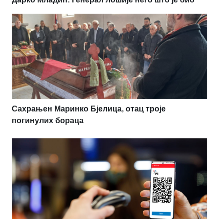
Сахрањен Маринко Бјелица, отац троје
погинулих бораца