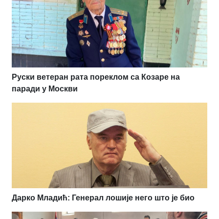
Руски ветеран рата пореклом са Козаре на
паради у Москви
Дарко Младић: Генерал лошије него што је био