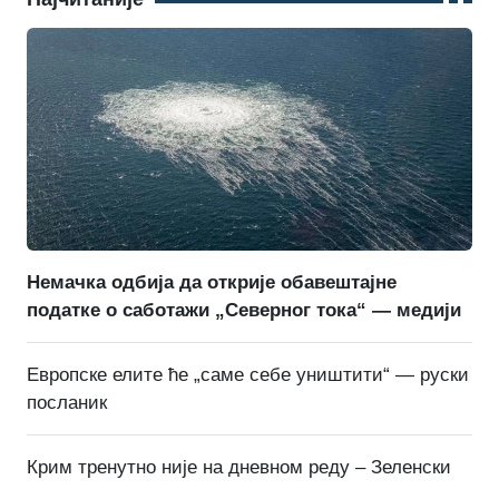
Немачка одбија да открије обавештајне
податке о саботажи „Северног тока“ — медији
Европске елите ће „саме себе уништити“ — руски
посланик
Крим тренутно није на дневном реду – Зеленски