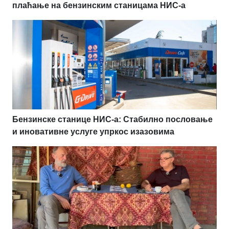
плаћање на бензинским станицама НИС-а
Бензинске станице НИС-а: Стабилно пословање
и иновативне услуге упркос изазовима