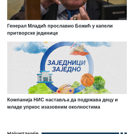
Генерал Младић прославио Божић у капели
притворске јединице
Компанија НИС наставља да подржава децу и
младе упркос изазовним околностима
Најчитаније