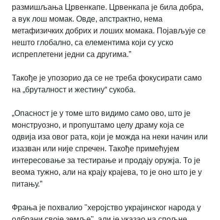
размишљања Црвенкапе. Црвенкапа је била добра,
а вук лош момак. Овде, апстрактно, нема
метафизичких добрих и лоших момака. Појављује се
нешто глобално, са елементима који су уско
испреплетени једни са другима.”
Такође је упозорио да се не треба фокусирати само
на „бруталност и жестину“ сукоба.
„Опасност је у томе што видимо само ово, што је
монструозно, и пропуштамо целу драму која се
одвија иза овог рата, који је можда на неки начин или
изазван или није спречен. Такође примећујем
интересовање за тестирање и продају оружја. То је
веома тужно, али на крају крајева, то је оно што је у
питању.”
Фрања је похвалио "херојство украјинског народа у
одбрани своје земље", али је указао на спољне