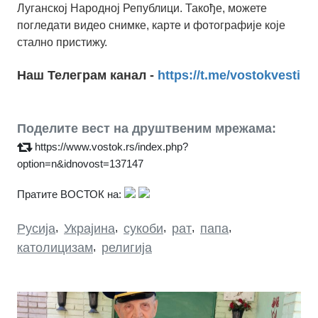
Луганској Народној Републици. Такође, можете
погледати видео снимке, карте и фотографије које
стално пристижу.
Наш Телеграм канал -
https://t.me/vostokvesti
Поделите вест на друштвеним мрежама:
https://www.vostok.rs/index.php?
option=n&idnovost=137147
Пратите ВОСТОК на:
Русија
,
Украјина
,
сукоби
,
рат
,
папа
,
католицизам
,
религија