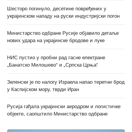
Шесторо погинуло, десетине повређених у
украјинском нападу на руски индустријски погон
Министарство одбране Русије објавило детаље
нових удара на украјинске бродове и луке
НИС пустио у пробни рад гасне електране
„Банатско Милошево“ и „Српска Црња“
Зеленски је по налогу Израела напао теретни брод
у Каспијском мору, тврди Иран
Русија гађала украјински аеродром и логистичке
објекте, саопштило Министарство одбране