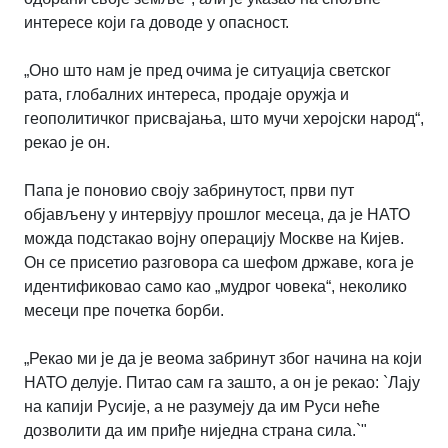
интересе који га доводе у опасност.
„Оно што нам је пред очима је ситуација светског
рата, глобалних интереса, продаје оружја и
геополитичког присвајања, што мучи херојски народ“,
рекао је он.
Папа је поновио своју забринутост, први пут
објављену у интервјуу прошлог месеца, да је НАТО
можда подстакао војну операцију Москве на Кијев.
Он се присетио разговора са шефом државе, кога је
идентификовао само као „мудрог човека“, неколико
месеци пре почетка борби.
„Рекао ми је да је веома забринут због начина на који
НАТО делује. Питао сам га зашто, а он је рекао: `Лају
на капији Русије, а не разумеју да им Руси неће
дозволити да им приђе ниједна страна сила.`"