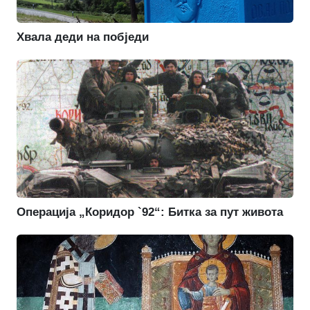
Хвала деди на побједи
Операција „Коридор `92“: Битка за пут живота