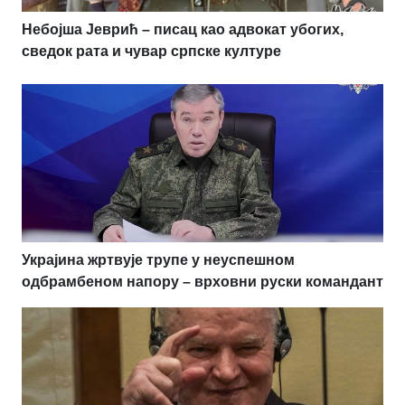
Небојша Јеврић – писац као адвокат убогих,
сведок рата и чувар српске културе
Украјина жртвује трупе у неуспешном
одбрамбеном напору – врховни руски командант