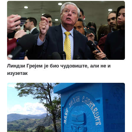
Линдзи Грејем је био чудовиште, али не и
изузетак