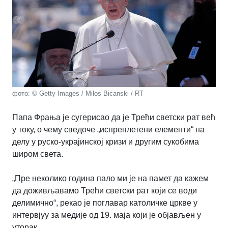
фото: © Getty Images / Milos Bicanski / RT
Папа Фрања је сугерисао да је Трећи светски рат већ
у току, о чему сведоче „испреплетени елементи“ на
делу у руско-украјинској кризи и другим сукобима
широм света.
„Пре неколико година пало ми је на памет да кажем
да доживљавамо Трећи светски рат који се води
делимично“, рекао је поглавар католичке цркве у
интервјуу за медије од 19. маја који је објављен у
уторак.