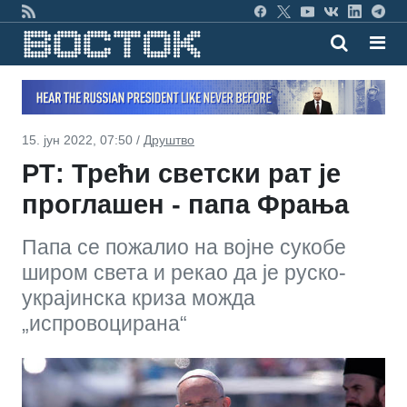
15. јун 2022, 07:50 /
Друштво
РТ: Трећи светски рат је
проглашен - папа Фрања
Папа се пожалио на војне сукобе
широм света и рекао да је руско-
украјинска криза можда
„испровоцирана“