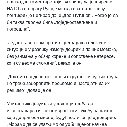
претходне коментаре који сугеришу да је ширење
НАТО-а на прагу Русије можда изазвало кризу,
понтифик је негирао да је „про-Путинов”. Рекао је да
би таква тврдња била „поједностављена и
погрешна“.
„Једноставно сам против претварања сложене
ситуације у разлику између добрих и лоших момака,
без узимања у обзир корене и сопствене интересе,
који су веома сложени“, рекао је он.
„Док смо сведоци жестине и окрутности руских трупа,
не треба заборавити проблеме и настојати да их
решимо
“, додао је он.
Упитан како језуитски уредници треба да
извештавају о источноевропском сукобу на начин
који доприноси мирној будућности, он је одговорио:
„Морамо да се удаљимо од уобичајеног начина