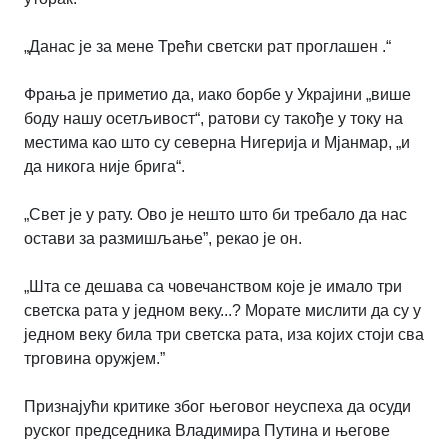
„Данас је за мене Трећи светски рат
проглашен
.
“
Фрања је приметио да, иако борбе у Украјини „више
боду нашу осетљивост“, ратови су такође у току на
местима као што су северна Нигерија и Мјанмар, „и
да никога није брига“.
„Свет је у рату. Ово је нешто што би требало да нас
остави за размишљање”, рекао је он.
„
Шта се дешава са човечанством које је имало три
светска рата у једном веку...? Морате мислити да су у
једном веку била три светска рата, иза којих стоји сва
трговина оружјем.
”
Признајући критике због његовог неуспеха да осуди
руског председника Владимира Путина и његове