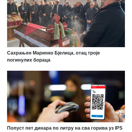
Сахрањен Маринко Бјелица, отац троје
погинулих бораца
Попуст пет динара по литру на сва горива уз IPS