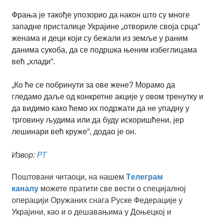
Фрања је такође упозорио да након што су многе
западне присталице Украјине „отвориле своја срца“
женама и деци који су бежали из земље у раним
данима сукоба, да се подршка њеним избеглицама
већ „хлади“.
„Ко ће се побринути за ове жене? Морамо да
гледамо даље од конкретне акције у овом тренутку и
да видимо како ћемо их подржати да не упадну у
трговину људима или да буду искоришћени, јер
лешинари већ круже“, додао је он.
Извор:
РТ
Поштовани читаоци, на нашем
Tелеграм
каналу
можете пратити све вести о специјалној
операцији Оружаних снага Руске Федерације у
Украјини, као и о дешавањима у Доњецкој и