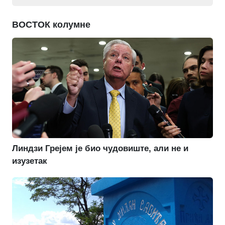
ВОСТОК колумне
Линдзи Грејем је био чудовиште, али не и
изузетак