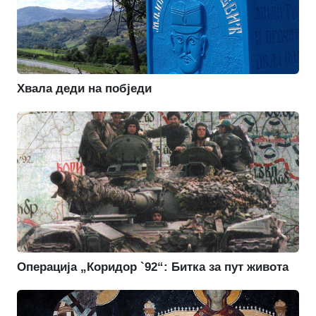
Хвала деди на побједи
Операција „Коридор `92“: Битка за пут живота