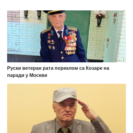
Руски ветеран рата пореклом са Козаре на
паради у Москви