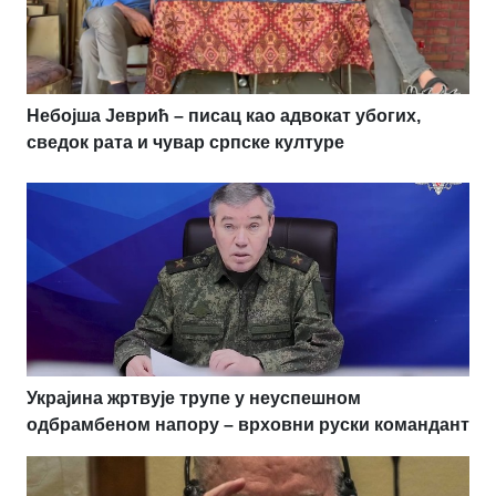
Небојша Јеврић – писац као адвокат убогих,
сведок рата и чувар српске културе
Украјина жртвује трупе у неуспешном
одбрамбеном напору – врховни руски командант