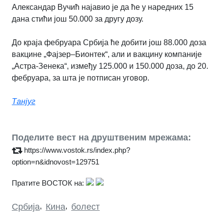
Александар Вучић најавио је да ће у наредних 15
дана стићи још 50.000 за другу дозу.
До краја фебруара Србија ће добити још 88.000 доза
вакцине „Фајзер–Бионтек“, али и вакцину компаније
„Астра-Зенека“, између 125.000 и 150.000 доза, до 20.
фебруара, за шта је потписан уговор.
Танјуг
Поделите вест на друштвеним мрежама:
https://www.vostok.rs/index.php?
option=n&idnovost=129751
Пратите ВОСТОК на:
Србија
,
Кина
,
болест