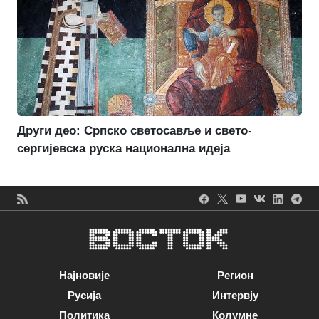
Други део: Српско светосавље и свето-
сергијевска руска национална идеја
Најновије
Регион
Русија
Интервју
Политика
Колумне