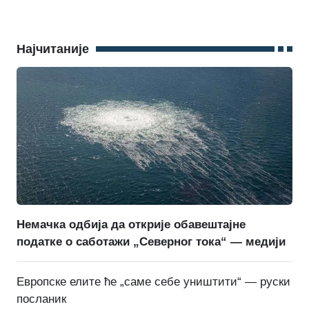
Најчитаније
Немачка одбија да открије обавештајне
податке о саботажи „Северног тока“ — медији
Европске елите ће „саме себе уништити“ — руски
посланик