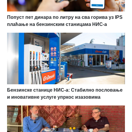
Попуст пет динара по литру на сва горива уз IPS
плаћање на бензинским станицама НИС-а
Бензинске станице НИС-а: Стабилно пословање
и иновативне услуге упркос изазовима