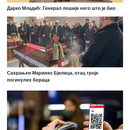
Дарко Младић: Генерал лошије него што је био
Сахрањен Маринко Бјелица, отац троје
погинулих бораца