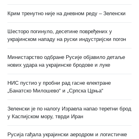
Крим тренутно није на дневном реду – Зеленски
Шесторо погинуло, десетине повређених у
украјинском нападу на руски индустријски погон
Министарство одбране Русије објавило детаље
нових удара на украјинске бродове и луке
НИС пустио у пробни рад гасне електране
„Банатско Милошево“ и „Српска Црња“
Зеленски је по налогу Израела напао теретни брод
у Каспијском мору, тврди Иран
Русија гађала украјински аеродром и логистичке