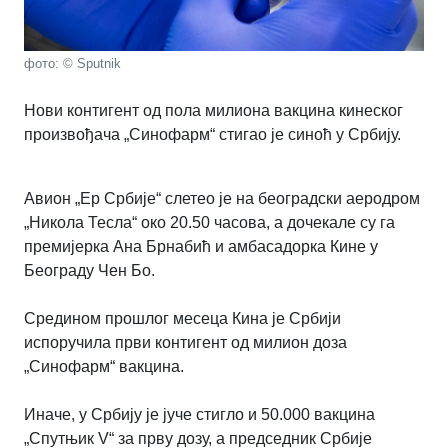
фото: © Sputnik
Нови контигент од пола милиона вакцина кинеског
произвођача „Синофарм“ стигао је синоћ у Србију.
Авион „Ер Србије“ слетео је на београдски аеродром
„Никола Тесла“ око 20.50 часова, а дочекале су га
премијерка Ана Брнабић и амбасадорка Кине у
Београду Чен Бо.
Средином прошлог месеца Кина је Србији
испоручила први контигент од милион доза
„Синофарм“ вакцина.
Иначе, у Србију је јуче стигло и 50.000 вакцина
„Спутњик V“ за прву дозу, а председник Србије