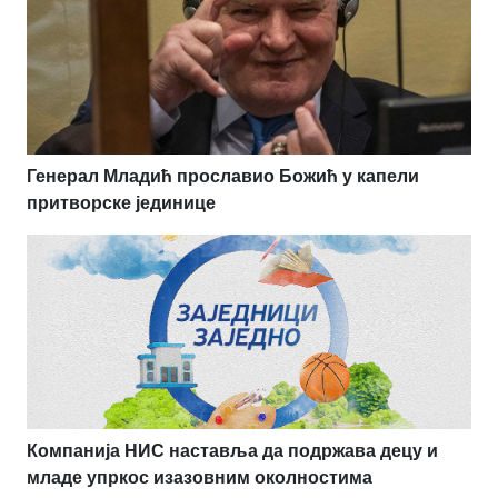
Генерал Младић прославио Божић у капели
притворске јединице
Компанија НИС наставља да подржава децу и
младе упркос изазовним околностима