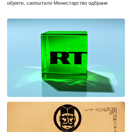
објекте, саопштило Министарство одбране