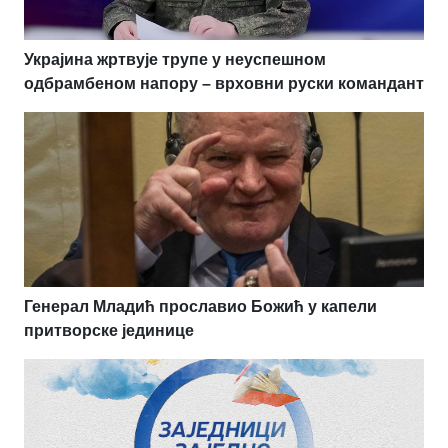
Украјина жртвује трупе у неуспешном
одбрамбеном напору – врховни руски командант
Генерал Младић прославио Божић у капели
притворске јединице