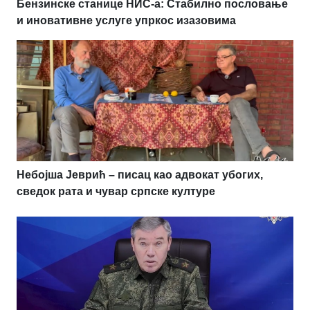
Бензинске станице НИС-а: Стабилно пословање
и иновативне услуге упркос изазовима
Небојша Јеврић – писац као адвокат убогих,
сведок рата и чувар српске културе