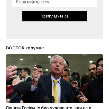
Претплатите се
ВОСТОК колумне
Линдзи Грејем је био чудовиште, али не и