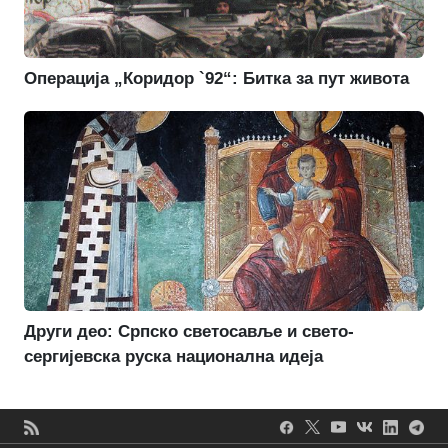
Операција „Коридор `92“: Битка за пут живота
Други део: Српско светосавље и свето-
сергијевска руска национална идеја