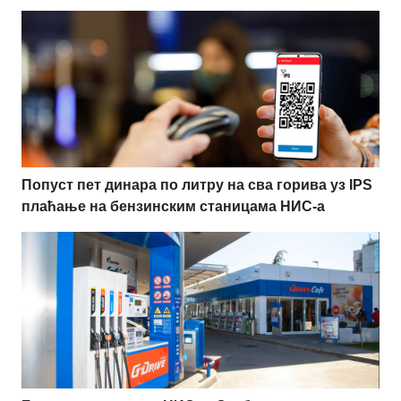
Попуст пет динара по литру на сва горива уз IPS
плаћање на бензинским станицама НИС-а