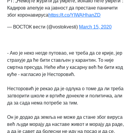
РТ: „Немојте журити да умрете, ионако ћете умрети“:
Кадиров апелује на јавност да престане паничити
због коронавируса
https://t.co/YIWAHhanZD
— ВОСТОК вести (@vostokvesti)
March 15, 2020
- Ако је неко негде путовао, не треба да се крије, јер
страхује да ће бити стављен у карантин. То није
смртна пресуда. Неће ићи у касарну већ ће бити код
куће - нагласио је Несторовић.
Несторовић је рекао да је одлука о томе да ли треба
затворити школе и вртиће донекле и политичка, али
да за сада нема потребе за тим.
Он је додао да земља не може да стане због вируса
већ људи морају да наставе живот и морају да раде,
а да је савет да болесни не иду на посао и да се,