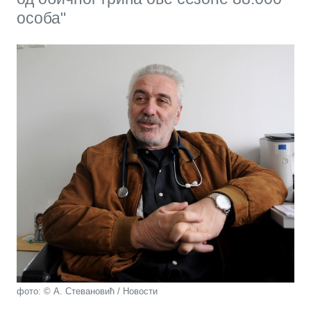
особа"
фото: © А. Стевановић / Новости