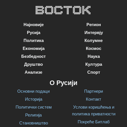
Најновије
Регион
Русија
Интервју
Политика
Колумне
Економија
Космос
Безбедност
Наука
Друштво
Култура
Анализе
Спорт
О Русији
Основни подаци
Партнери
Историја
Контакт
Политички систем
Услови коришћења и
политика приватности
Религија
Покреће Битлаб
Становништво