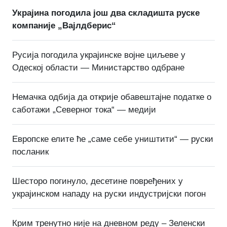
Украјина погодила још два складишта руске
компаније „Вајлдберис“
Русија погодила украјинске војне циљеве у
Одеској области — Министарство одбране
Немачка одбија да открије обавештајне податке о
саботажи „Северног тока“ — медији
Европске елите ће „саме себе уништити“ — руски
посланик
Шесторо погинуло, десетине повређених у
украјинском нападу на руски индустријски погон
Крим тренутно није на дневном реду – Зеленски