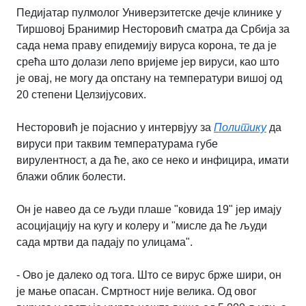
Педијатар пулмолог Универзитетске дечје клинике у
Тиршовој Бранимир Несторовић сматра да Србија за
сада нема праву епидемију вируса корона, те да је
срећа што долази лепо вријеме јер вируси, као што
је овај, не могу да опстану на температури вишој од
20 степени Целзијусових.
Несторовић је појаснио у интервјуу за
Политику
да
вируси при таквим температурама губе
вирулентност, а да ће, ако се неко и инфицира, имати
блажи облик болести.
Он је навео да се људи плаше "ковида 19" јер имају
асоцијацију на кугу и колеру и "мисле да ће људи
сада мртви да падају по улицама".
- Ово је далеко од тога. Што се вирус брже шири, он
је мање опасан. Смртност није велика. Од овог