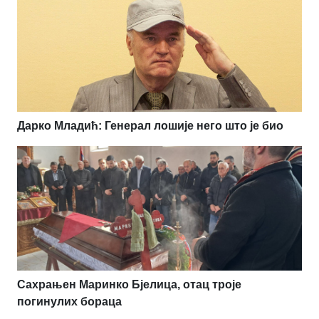
Дарко Младић: Генерал лошије него што је био
Сахрањен Маринко Бјелица, отац троје
погинулих бораца