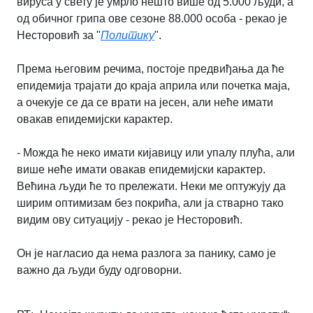
вируса у свету је умрло нешто више од 5.000 људи, а
од обичног грипа ове сезоне 88.000 особа - рекао је
Несторовић за "
Политику
".
Према његовим речима, постоје предвиђања да ће
епидемија трајати до краја априла или почетка маја,
а очекује се да се врати на јесен, али неће имати
овакав епидемијски карактер.
- Можда ће неко имати кијавицу или упалу плућа, али
више неће имати овакав епидемијски карактер.
Већина људи ће то прележати. Неки ме оптужују да
ширим оптимизам без покрића, али ја стварно тако
видим ову ситуацију - рекао је Несторовић.
Он је нагласио да нема разлога за панику, само је
важно да људи буду одговорни.