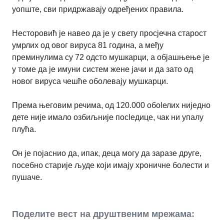
уопште, сви придржавају одређених правила.
Несторовић је навео да је у свету просјечна старост
умрлих од овог вируса 81 година, а међу
преминулима су 72 одсто мушкарци, а објашњење је
у томе да је имуни систем жене јачи и да зато од
новог вируса чешће оболевају мушкарци.
Према његовим речима, од 120.000 обоlелих ниједно
дете није имало озбиљније посlедице, чак ни упалу
плућа.
Он је појаснио да, ипак, деца могу да заразе друге,
посебно старије људе који имају хроничне болести и
пушаче.
Поделите вест на друштвеним мрежама: