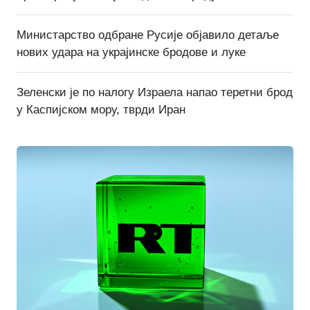
Министарство одбране Русије објавило детаље
нових удара на украјинске бродове и луке
Зеленски је по налогу Израела напао теретни брод
у Каспијском мору, тврди Иран