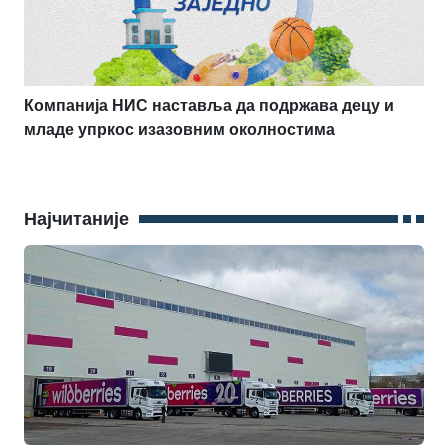
Компанија НИС наставља да подржава децу и
младе упркос изазовним околностима
Најчитаније