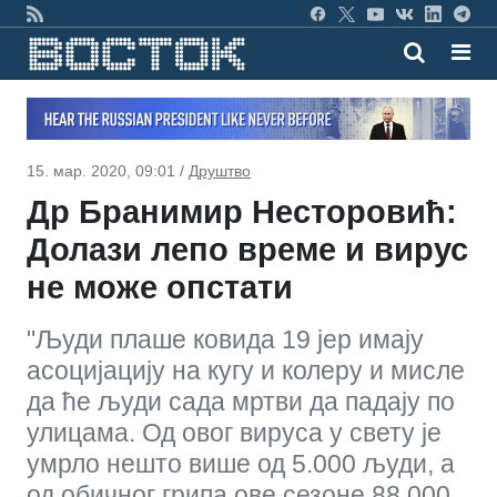
15. мар. 2020, 09:01 /
Друштво
Др Бранимир Несторовић:
Долази лепо време и вирус
не може опстати
"Људи плаше ковида 19 јер имају
асоцијацију на кугу и колеру и мисле
да ће људи сада мртви да падају по
улицама. Од овог вируса у свету је
умрло нешто више од 5.000 људи, а
од обичног грипа ове сезоне 88.000