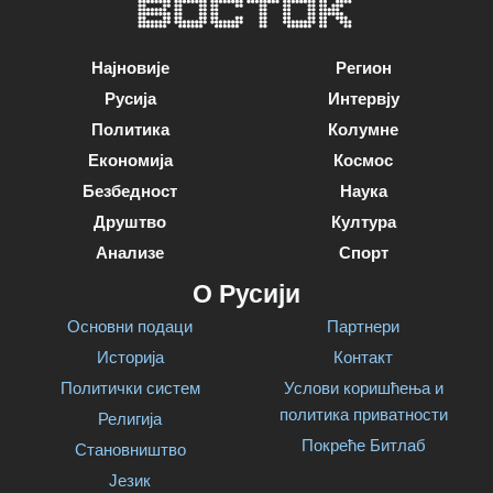
Најновије
Регион
Русија
Интервју
Политика
Колумне
Економија
Космос
Безбедност
Наука
Друштво
Култура
Анализе
Спорт
О Русији
Основни подаци
Партнери
Историја
Контакт
Политички систем
Услови коришћења и
политика приватности
Религија
Покреће Битлаб
Становништво
Језик