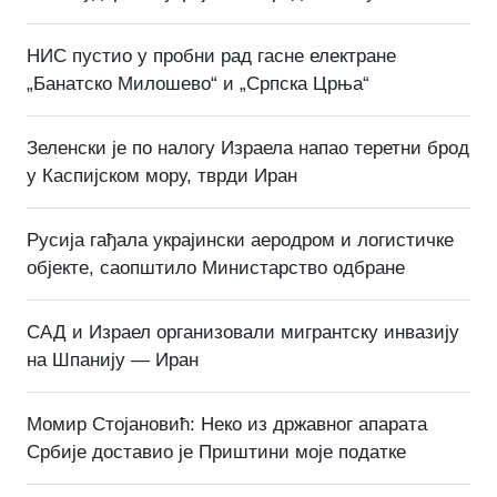
НИС пустио у пробни рад гасне електране
„Банатско Милошево“ и „Српска Црња“
Зеленски је по налогу Израела напао теретни брод
у Каспијском мору, тврди Иран
Русија гађала украјински аеродром и логистичке
објекте, саопштило Министарство одбране
САД и Израел организовали мигрантску инвазију
на Шпанију — Иран
Момир Стојановић: Неко из државног апарата
Србије доставио је Приштини моје податке