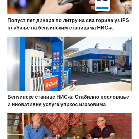
Попуст пет динара по литру на сва горива уз IPS
плаћање на бензинским станицама НИС-а
Бензинске станице НИС-а: Стабилно пословање
и иновативне услуге упркос изазовима