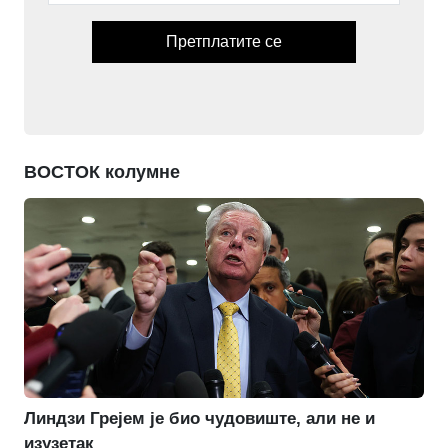
Претплатите се
ВОСТОК колумне
Линдзи Грејем је био чудовиште, али не и
изузетак