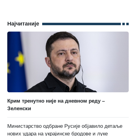
Најчитаније
Крим тренутно није на дневном реду –
Зеленски
Министарство одбране Русије објавило детаље
нових удара на украјинске бродове и луке