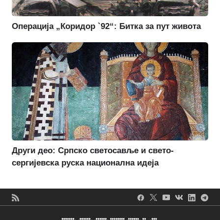
Операција „Коридор `92“: Битка за пут живота
Други део: Српско светосавље и свето-
сергијевска руска национална идеја