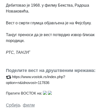
Дебитовао је 1968. у филму Бекства, Радоша
Новаковића.
Вест о смрти глумца објављена је на Фејсбуку.
Танјуг преноси да је вест потврдио извор близак
породици.
РТС, ТАНЈУГ
Поделите вест на друштвеним мрежама:
https://www.vostok.rs/index.php?
option=n&idnovost=117836
Пратите ВОСТОК на:
Србија
,
филм