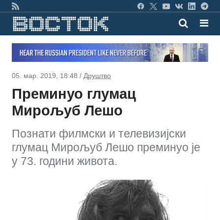
05. мар. 2019, 18:48 /
Друштво
Преминуо глумац
Мирољуб Лешо
Познати филмски и телевизијски
глумац Мирољуб Лешо преминуо је
у 73. години живота.