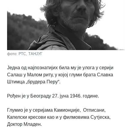
фото: РТС, ТАНЈУГ
Једна од најпознатијих била му је улога у серији
Салаш у Малом риту, у којој глуми брата Славка
Штимца „брудера Перу“.
Рођен је у Београду 27. јуна 1946. године.
Глумио је у серијама Камионџије, Отписани,
Капелски кресови као и у филмовима Сутјеска,
Доктор Младен.