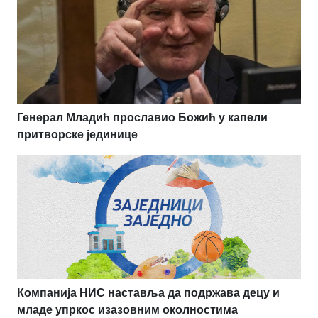
Генерал Младић прославио Божић у капели
притворске јединице
Компанија НИС наставља да подржава децу и
младе упркос изазовним околностима