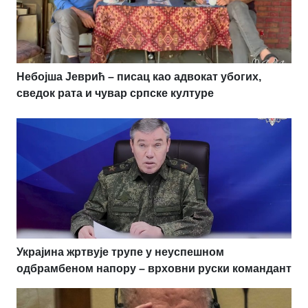
Небојша Јеврић – писац као адвокат убогих,
сведок рата и чувар српске културе
Украјина жртвује трупе у неуспешном
одбрамбеном напору – врховни руски командант