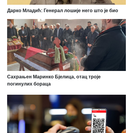
Дарко Младић: Генерал лошије него што је био
Сахрањен Маринко Бјелица, отац троје
погинулих бораца