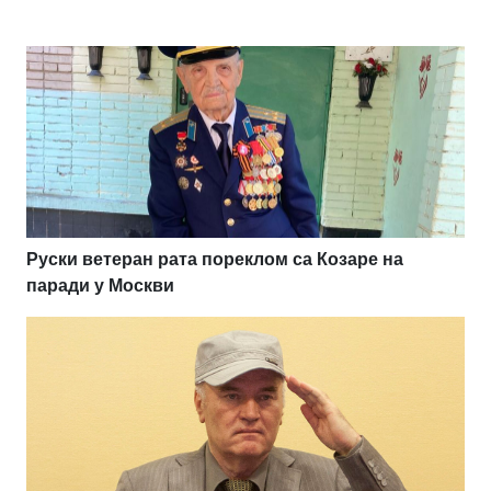
Руски ветеран рата пореклом са Козаре на
паради у Москви