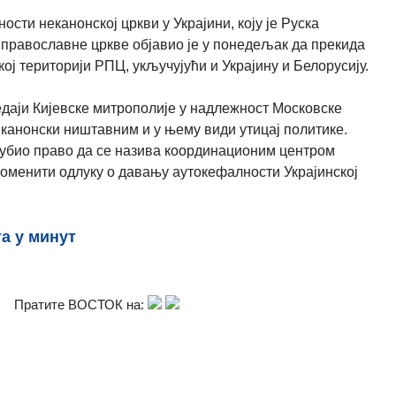
ти неканонској цркви у Украјини, коју је Руска
православне цркве објавио је у понедељак да прекида
ој територији РПЦ, укључујући и Украјину и Белорусију.
едаји Кијевске митрополије у надлежност Московске
 канонски ништавним и у њему види утицај политике.
згубио право да се назива координационим центром
оменити одлуку о давању аутокефалности Украјинској
та у минут
Пратите ВОСТОК на: