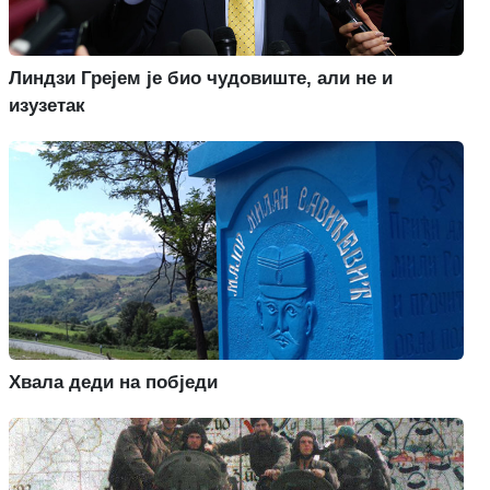
Линдзи Грејем је био чудовиште, али не и
изузетак
Хвала деди на побједи