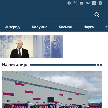
Интервју
Колумне
Космос
Наука
К
Најчитаније