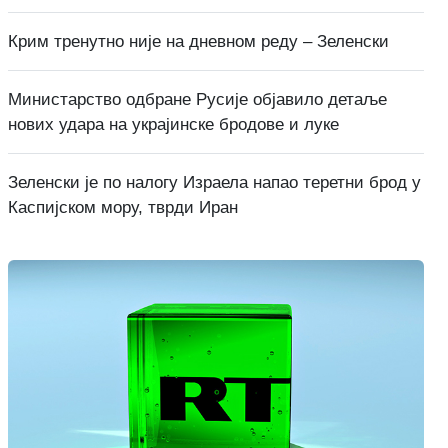
Крим тренутно није на дневном реду – Зеленски
Министарство одбране Русије објавило детаље
нових удара на украјинске бродове и луке
Зеленски је по налогу Израела напао теретни брод у
Каспијском мору, тврди Иран