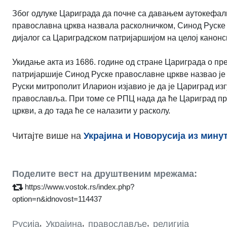
Због одлуке Цариграда да почне са давањем аутокефалнос
православна црква назвала расколничком, Синод Руске 
дијалог са Цариградском патријаршијом на целој канонск
Укидање акта из 1686. године од стране Цариграда о пр
патријаршије Синод Руске православне цркве назвао је
Руски митрополит Иларион изјавио је да је Цариград и
православља. При томе се РПЦ нада да ће Цариград пр
цркви, а до тада ће се налазити у расколу.
Читајте више на
Украјина и Новорусија из мину
Поделите вест на друштвеним мрежама:
https://www.vostok.rs/index.php?
option=n&idnovost=114437
Русија
,
Украјина
,
православље
,
религија