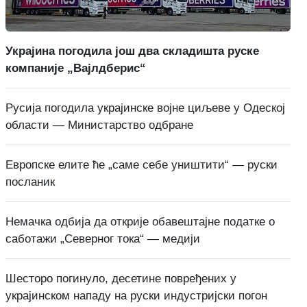
Украјина погодила још два складишта руске
компаније „Вајлдберис“
Русија погодила украјинске војне циљеве у Одеској
области — Министарство одбране
Европске елите ће „саме себе уништити“ — руски
посланик
Немачка одбија да открије обавештајне податке о
саботажи „Северног тока“ — медији
Шесторо погинуло, десетине повређених у
украјинском нападу на руски индустријски погон