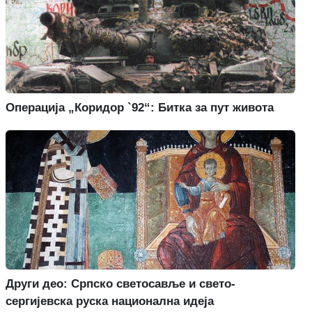
Операција „Коридор `92“: Битка за пут живота
Други део: Српско светосавље и свето-
сергијевска руска национална идеја