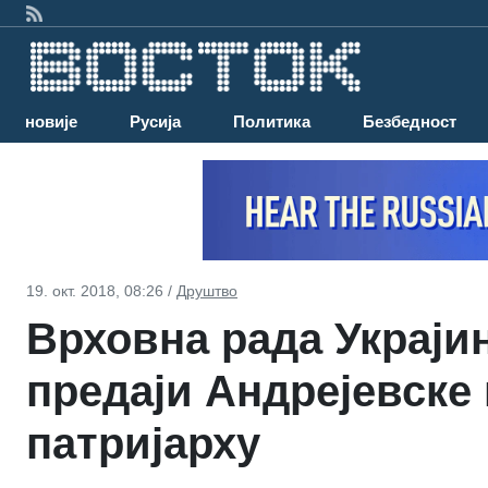
Најновије
Русија
Политика
Безбедност
19. окт. 2018, 08:26 /
Друштво
Врховна рада Украји
предаји Андрејевске
патријарху