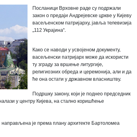
Посланици Врховне раде су подржали
закон о предаји Андрејевске цркве у Кијеву
васељенском патријарху, јавља телевизија
„112 Украјина“.
Како се наводи у усвојеном документу,
васељенски патријарх може да искористи
ту зграду за вршење литургије,
религиозних обреда и церемонија, али и да
ће она остати у државном власништву.
Подршку закону, који је поднео председник
 налази у центру Кијева, на стално коришћење
 и направљена је према плану архитекте Бартоломеа