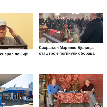
Сахрањен Маринко Бјелица,
отац троје погинулих бораца
Генерал лошије