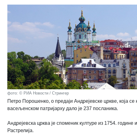
фото: © РИА Новости / Стрингер
Петро Порошенко, о предаји Андрејевске цркве, која се
васељенском патријарху дало је 237 посланика.
Андрејевска црква је споменик културе из 1754. године
Растрелија.