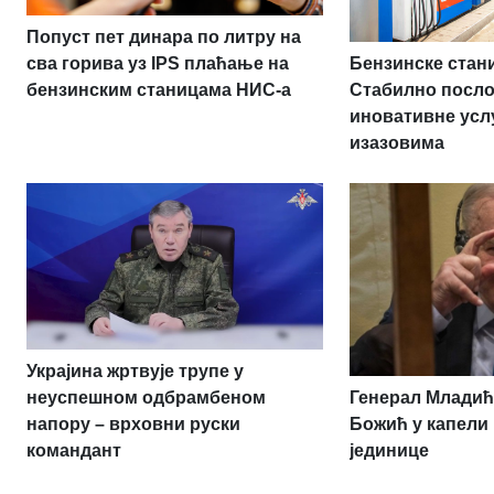
Попуст пет динара по литру на
Бензинске стан
сва горива уз IPS плаћање на
Стабилно посл
бензинским станицама НИС-а
иновативне усл
изазовима
Украјина жртвује трупе у
Генерал Младић
неуспешном одбрамбеном
Божић у капели
напору – врховни руски
јединице
командант