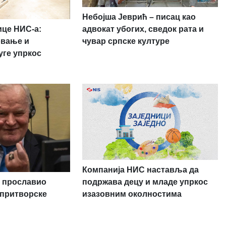
Небојша Јеврић – писац као
ице НИС-а:
адвокат убогих, сведок рата и
овање и
чувар српске културе
уге упркос
Компанија НИС наставља да
 прославио
подржава децу и младе упркос
 притворске
изазовним околностима