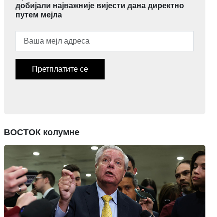
добијали најважније вијести дана директно
путем мејла
Претплатите се
ВОСТОК колумне