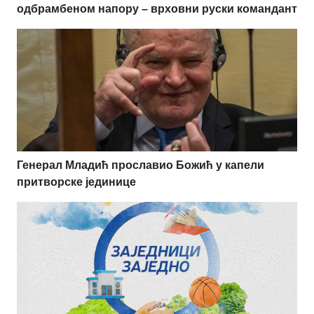
одбрамбеном напору – врховни руски командант
Генерал Младић прославио Божић у капели
притворске јединице