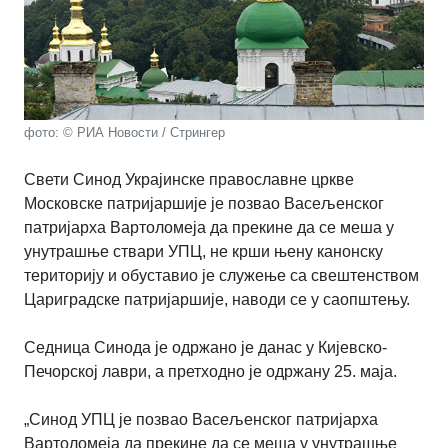
фото: © РИА Новости / Стрингер
Свети Синод Украјинске православне цркве
Московске патријаршије је позвао Васељенског
патријарха Вартоломеја да прекине да се меша у
унутрашње ствари УПЦ, не крши њену канонску
територију и обуставио је служење са свештенством
Цариградске патријаршије, наводи се у саопштењу.
Седница Синода је одржано је данас у Кијевско-
Печорској лаври, а претходно је одржану 25. маја.
„Синод УПЦ је позвао Васељенског патријарха
Вартоломеја да прекине да се меша у унутрашње