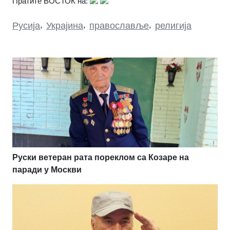
Пратите ВОСТОК на:
Русија
,
Украјина
,
православље
,
религија
Руски ветеран рата пореклом са Козаре на
паради у Москви