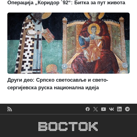
Операција „Коридор `92“: Битка за пут живота
Други део: Српско светосавље и свето-
сергијевска руска национална идеја