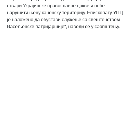
ствари Украјинске православне цркве и неће
нарушити њену канонску територију. Епископату УПЦ
је наложено да обустави служење са свештенством
Васељенске патријаршије“, наводи се у саопштењу.