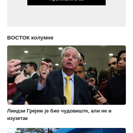
ВОСТОК колумне
Линдзи Грејем је био чудовиште, али не и
изузетак