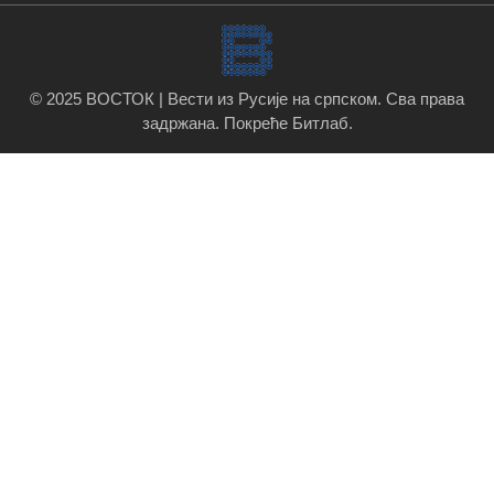
© 2025 ВОСТОК | Вести из Русије на српском. Сва права
задржана.
Покреће Битлаб
.