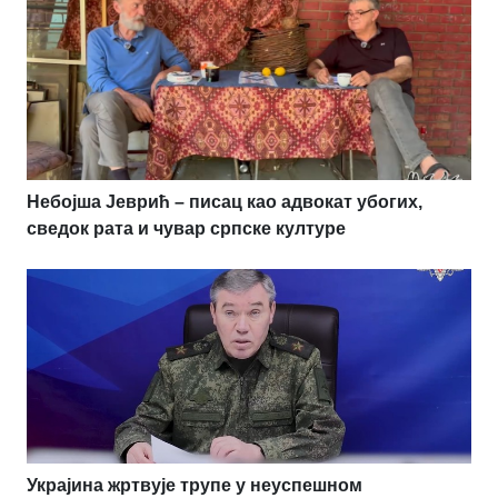
Небојша Јеврић – писац као адвокат убогих,
сведок рата и чувар српске културе
Украјина жртвује трупе у неуспешном