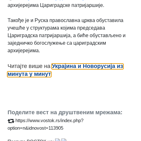
архијерејима Цариградске патријаршије.
Такође је и Руска православна црква обуставила
учешће у структурама којима председава
Цариградска патријаршија, а биће обустављено и
заједничко богослужење са цариградским
архијерејима.
Читајте више на
Украјина и Новорусија из
минута у минут
Поделите вест на друштвеним мрежама:
https://www.vostok.rs/index.php?
option=n&idnovost=113905