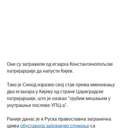
Они су затражили од егзарха Константинопољске
патријаршије да напусти Кијев.
Тако је Синод изразио свој став према именовању
два егзахара у Кијеву од стране Цариградске
патријаршије, што је назвао "грубим мешањем у
унутрашње послове УПЦ-а".
Раније данас је и Руска православна загранична
црква
обуставила заједничко служење
са