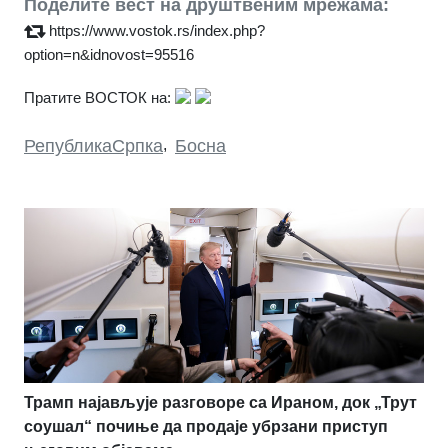
Поделите вест на друштвеним мрежама:
https://www.vostok.rs/index.php?
option=n&idnovost=95516
Пратите ВОСТОК на:
РепубликаСрпка
,
Босна
Трамп најављује разговоре са Ираном, док „Трут
соушал“ почиње да продаје убрзани приступ