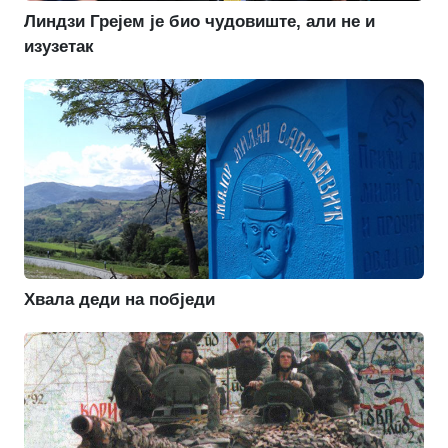
Линдзи Грејем је био чудовиште, али не и
изузетак
Хвала деди на побједи