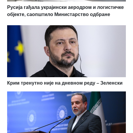
Русија гађала украјински аеродром и логистичке
објекте, саопштило Министарство одбране
Крим тренутно није на дневном реду – Зеленски