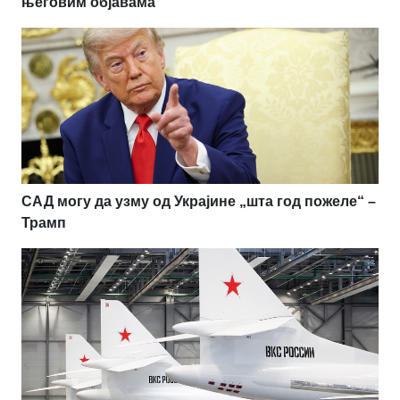
његовим објавама
САД могу да узму од Украјине „шта год пожеле“ –
Трамп