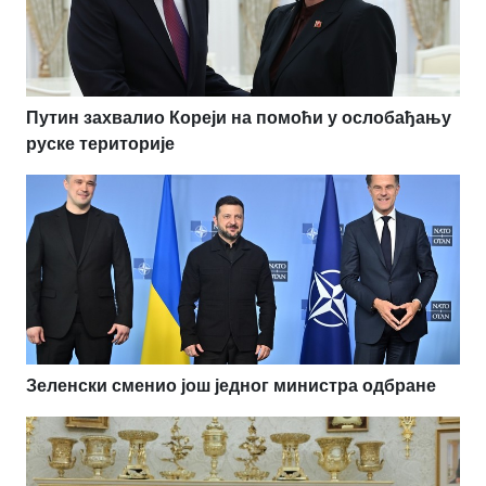
Путин захвалио Кореји на помоћи у ослобађању
руске територије
Зеленски сменио још једног министра одбране