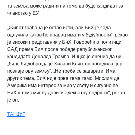
та земља може радити на томе да буде кандидат за
чланство у ЕУ.
„Живот грађана је остао исти, али БиХ је сада
одлучила какав ће правац имати у будућности“, рекао
је високи представник у БиХ. Говорећи о политици
САД према БиХ после победе републиканског
кандидата Доналда Трампа, Инцко је оценио да би
„било би добро да је Хилари Клинтон победила, јер
познаје ову земљу“. „Не треба се заварати. Има
других тема, БиХ није прва тема тамо. Мислим да
Америка има интерес за мир у свету и сигурно ће
БиХ у том смислу добити адекватну подршку“, рекао
је он.
ТАНЈУГ