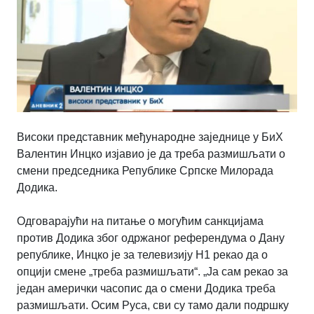
Високи представник међународне заједнице у БиХ
Валентин Инцко изјавио је да треба размишљати о
смени председника Републике Српске Милорада
Додика.
Одговарајући на питање о могућим санкцијама
против Додика због одржаног референдума о Дану
републике, Инцко је за телевизију Н1 рекао да о
опцији смене „треба размишљати“. „Ја сам рекао за
један амерички часопис да о смени Додика треба
размишљати. Осим Руса, сви су тамо дали подршку