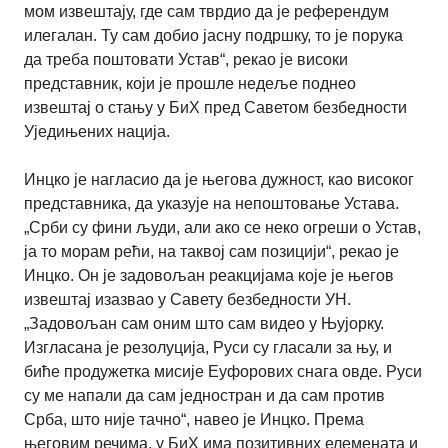
мом извештају, где сам тврдио да је референдум
илегалан. Ту сам добио јасну подршку, то је порука
да треба поштовати Устав“, рекао је високи
представник, који је прошле недеље поднео
извештај о стању у БиХ пред Саветом безбедности
Уједињених нација.
Инцко је нагласио да је његова дужност, као високог
представника, да указује на непоштовање Устава.
„Срби су фини људи, али ако се неко огреши о Устав,
ја то морам рећи, на таквој сам позицији“, рекао је
Инцко. Он је задовољан реакцијама које је његов
извештај изазвао у Савету безбедности УН.
„Задовољан сам оним што сам видео у Њујорку.
Изгласана је резолуција, Руси су гласали за њу, и
биће продужетка мисије Еуфорових снага овде. Руси
су ме напали да сам једностран и да сам против
Срба, што није тачно“, навео је Инцко. Према
његовим речима, у БиХ има позитивних елемената и