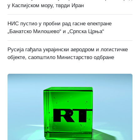
у Каспијском мору, тврди Иран
НИС пустио у пробни рад гасне електране
„Банатско Милошево“ и „Српска Црња“
Русија гађала украјински аеродром и логистичке
објекте, саопштило Министарство одбране