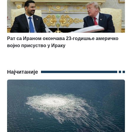
Рат са Ираном окончава 23-годишње америчко
војно присуство у Ираку
Најчитаније