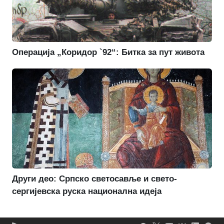
Операција „Коридор `92“: Битка за пут живота
Други део: Српско светосавље и свето-
сергијевска руска национална идеја