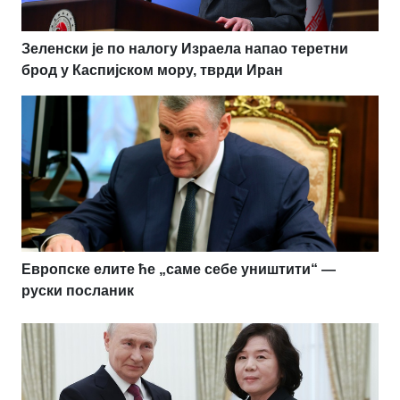
Зеленски је по налогу Израела напао теретни
брод у Каспијском мору, тврди Иран
Европске елите ће „саме себе уништити“ —
руски посланик