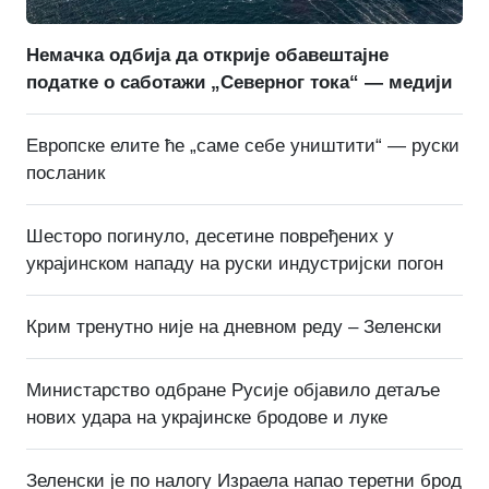
Немачка одбија да открије обавештајне
податке о саботажи „Северног тока“ — медији
Европске елите ће „саме себе уништити“ — руски
посланик
Шесторо погинуло, десетине повређених у
украјинском нападу на руски индустријски погон
Крим тренутно није на дневном реду – Зеленски
Министарство одбране Русије објавило детаље
нових удара на украјинске бродове и луке
Зеленски је по налогу Израела напао теретни брод