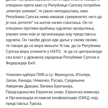
отворено прети како су Републици Српској потребни
„електро шокови“, те јавно ниподаштава, како
Република Српска нема никакав суверенитет, него да
је она „ентитет“ на његов начин схватања. Он се
отворено противи враћању одузетих овлаштења,
управо оних које је организација коју представља
одузела. Он такође дрско иде даље у свему овоме,
те говори да се мора мењати Устав, да се Република
Српска мора учланити у НАТО, те да се централизује
сва власт у државној заједници Републике Српске и
Федерације БиХ.
Чланови одбора ПИК-а су: Француска, Италија,
Јапан, Канада, Немачка, Русија, Сједињене
Америчке Државе, Велика Британија,
Председништво Европске уније, Европска комисија
и Организација исламске конференције (ОИЦ), коју
представља Турска.