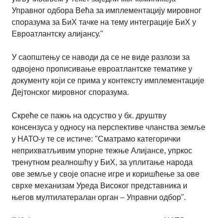
Управног одбора Већа за имплементацију мировног
споразума за БиХ тачке на тему интеграције БиХ у
Евроатлантску алијансу."
У саопштењу се наводи да се не виде разлози за
одвојено прописивање евроатлантске тематике у
документу који се прима у контексту имплементације
Дејтонског мировног споразума.
Скреће се пажњ на одсуство у бх. друштву
консензуса у односу на перспективе чланства земље
у НАТО-у те се истиче: "Сматрамо категорички
неприхватљивим упорне тежње Алијансе, упркос
тренутном реалношћу у БиХ, за уплитање народа
ове земље у своје опасне игре и коришћење за ове
сврхе механизам Уреда Високог представника и
његов мултилатералан орган – Управни одбор".