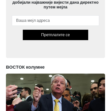
добијали најважније вијести дана директно
путем мејла
Претплатите се
ВОСТОК колумне