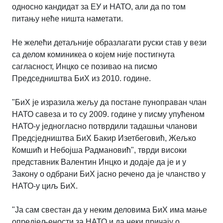
односно кандидат за ЕУ и НАТО, али да по том
питању неће ништа наметати.
Не желећи детаљније образлагати руски став у вези
са делом коминикеа о којем није постигнута
сагласност, Инцко се позивао на писмо
Председништва БиХ из 2010. године.
"БиХ је изразила жељу да постане пуноправан члан
НАТО савеза и то су 2009. године у писму упућеном
НАТО-у једногласно потврдили тадашњи чланови
Предсједништва БиХ Бакир Изетбеговић, Жељко
Комшић и Небојша Радмановић", тврди високи
представник Валентин Инцко и додаје да је и у
Закону о одбрани БиХ јасно речено да је чланство у
НАТО-у циљ БиХ.
"Ја сам свестан да у неким деловима БиХ има мање
опредјељености за НАТО и да неки причају о