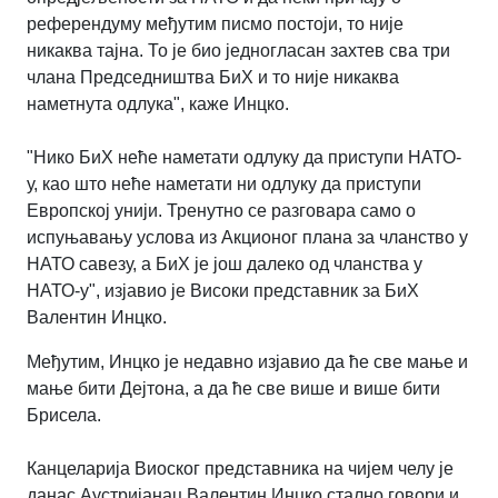
референдуму међутим писмо постоји, то није
никаква тајна. То је био једногласан захтев сва три
члана Председништва БиХ и то није никаква
наметнута одлука", каже Инцко.
"Нико БиХ неће наметати одлуку да приступи НАТО-
у, као што неће наметати ни одлуку да приступи
Европској унији. Тренутно се разговара само о
испуњавању услова из Акционог плана за чланство у
НАТО савезу, а БиХ је још далеко од чланства у
НАТО-у", изјавио је Високи представник за БиХ
Валентин Инцко.
Међутим, Инцко је недавно изјавио да ће све мање и
мање бити Дејтона, а да ће све више и више бити
Брисела.
Канцеларија Виоског представника на чијем челу је
данас Аустријанац Валентин Инцко стално говори и