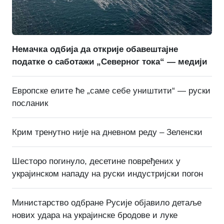
Немачка одбија да открије обавештајне
податке о саботажи „Северног тока“ — медији
Европске елите ће „саме себе уништити“ — руски
посланик
Крим тренутно није на дневном реду – Зеленски
Шесторо погинуло, десетине повређених у
украјинском нападу на руски индустријски погон
Министарство одбране Русије објавило детаље
нових удара на украјинске бродове и луке