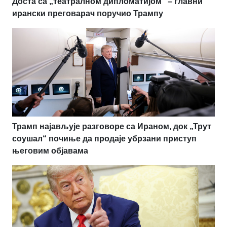
Доста са „театралном дипломатијом“ – главни
ирански преговарач поручио Трампу
Трамп најављује разговоре са Ираном, док „Трут
соушал“ почиње да продаје убрзани приступ
његовим објавама