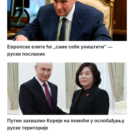
Европске елите ће „саме себе уништити“ —
руски посланик
Путин захвалио Кореји на помоћи у ослобађању
руске територије