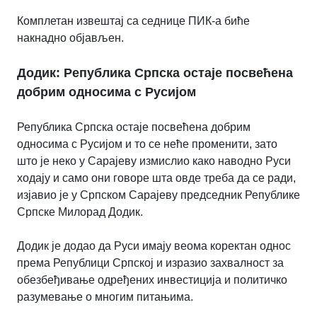
Комплетан извештај са седнице ПИК-а биће
накнадно објављен.
Додик: Република
Српска остаје посвећена
добрим односима с Русијом
Република Српска остаје посвећена добрим
односима с Русијом и то се неће променити, зато
што је неко у Сарајеву измислио како наводно Руси
ходају и само они говоре шта овде треба да се ради,
изјавио је у Српском Сарајеву председник Републике
Српске Милорад Додик.
Додик је додао да Руси имају веома коректан однос
према Републици Српској и изразио захвалност за
обезбеђивање одређених инвестиција и политичко
разумевање о многим питањима.