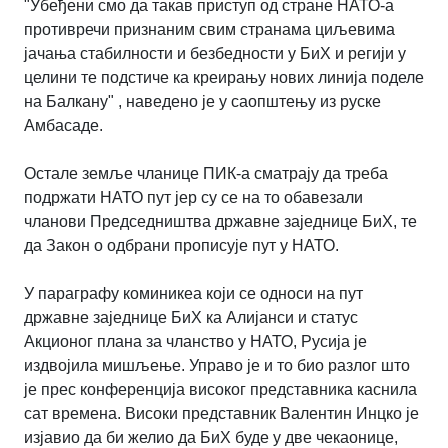
"Убеђени смо да такав приступ од стране НАТО-а
противречи признаним свим странама циљевима
јачања стабилности и безбедности у БиХ и регији у
целини те подстиче ка креирању нових линија поделе
на Балкану" , наведено је у саопштењу из руске
Амбасаде.
Остале земље чланице ПИК-а сматрају да треба
подржати НАТО пут јер су се на то обавезали
чланови Председништва државне заједнице БиХ, те
да Закон о одбрани прописује пут у НАТО.
У параграфу коминикеа који се односи на пут
државне заједнице БиХ ка Алијанси и статус
Акционог плана за чланство у НАТО, Русија је
издвојила мишљење. Управо је и то био разлог што
је прес конференција високог представника каснила
сат времена. Високи представник Валентин Инцко је
изјавио да би желио да БиХ буде у две чекаонице,