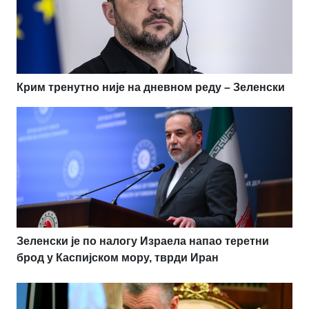
Крим тренутно није на дневном реду – Зеленски
Зеленски је по налогу Израела напао теретни
брод у Каспијском мору, тврди Иран