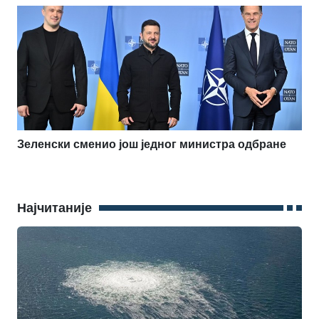
Зеленски сменио још једног министра одбране
Најчитаније