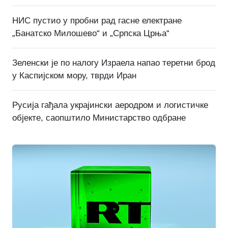
НИС пустио у пробни рад гасне електране
„Банатско Милошево“ и „Српска Црња“
Зеленски је по налогу Израела напао теретни брод
у Каспијском мору, тврди Иран
Русија гађала украјински аеродром и логистичке
објекте, саопштило Министарство одбране