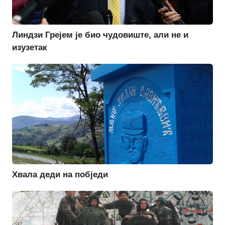
Линдзи Грејем је био чудовиште, али не и
изузетак
Хвала деди на побједи