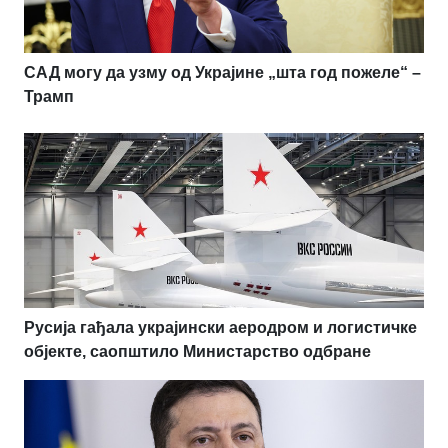
САД могу да узму од Украјине „шта год пожеле“ –
Трамп
Русија гађала украјински аеродром и логистичке
објекте, саопштило Министарство одбране