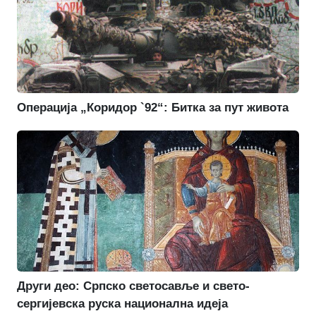
Операција „Коридор `92“: Битка за пут живота
Други део: Српско светосавље и свето-
сергијевска руска национална идеја