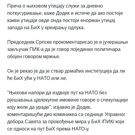
Прича о њиховом утицају служи за дневно
поткусуривање, каже Додик и истиче да ако постоје
какви утицаји овде онда постоји енорман утицај
запада на БиХ у креирању одлука.
Председник Српске прокоментарисао је и јучерашњи
закључак ПИК-а да је говор појединих политичара
обојен говором мржње.
Он је рекао је да је ствар домаћих институција да ли
ће БиХ ући у НАТО или не.
"Њихови напори да издвоје пут ка НАТО без
рјешавања цјелокупне имовине говоре о спекулацији
коју желе да ураде", изјавио је Додик,
коментаришући дио коминикеа са седнице Управног
добора Савета за провођење мира у БиХ /ПИК/ који
се односи на пут БиХ према НАТО-у.