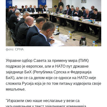
фото: СРНА
Управни одбор Савета за примену мира (ПИК)
подржао је европски, али и НАТО пут државне
заједнице БиХ (Република Српска и Федерација
БиХ), али се са делом који се односи на НАТО није
сложила Русија која је по том питању издвојила своје
мишљење.
"Изразили смо наше неслагање у вези са
укључивањем у текст заједничког коминикеја