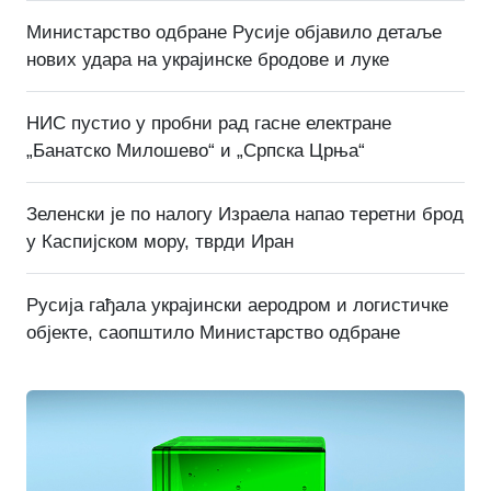
Министарство одбране Русије објавило детаље
нових удара на украјинске бродове и луке
НИС пустио у пробни рад гасне електране
„Банатско Милошево“ и „Српска Црња“
Зеленски је по налогу Израела напао теретни брод
у Каспијском мору, тврди Иран
Русија гађала украјински аеродром и логистичке
објекте, саопштило Министарство одбране