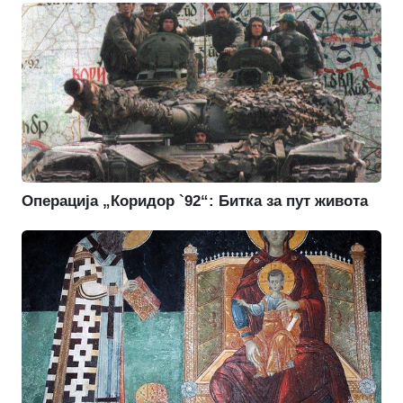
Операција „Коридор `92“: Битка за пут живота