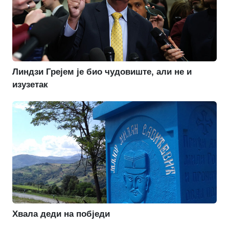
Линдзи Грејем је био чудовиште, али не и
изузетак
Хвала деди на побједи