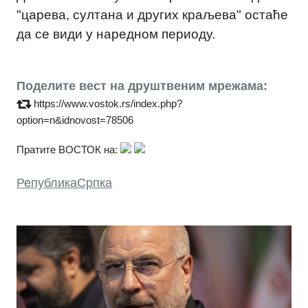
"царева, султана и других краљева" остаће
да се види у наредном периоду.
Поделите вест на друштвеним мрежама:
https://www.vostok.rs/index.php?
option=n&idnovost=78506
Пратите ВОСТОК на:
РепубликаСрпка