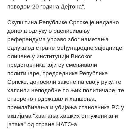
поводом 20 година Дејтона“.
Скупштина Републике Српске је недавно
донела одлуку о расписивању
референдума управо због наметања
одлука од стране међународне заједнице
оличене у институцији Високог
представника који су смењивали
политичаре, председнике Републике
Српске, доносили законе на своју руку, те
хапсили неподобне по њих политичаре, те
отворено подржавали хапшења,
премлаћивања и убијања становника РС у
акцијама "хватања хашких оптуженика и
јатака" од стране НАТО-а.