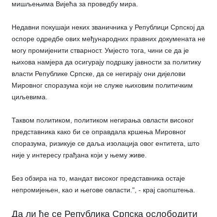
мишљењима Вијећа за проведбу мира.
Недавни покушаји неких званичника у Републици Српској да
оспоре одредбе ових међународних правних докумената не
могу промијенити стварност. Умјесто тога, чини се да је
њихова намјера да осигурају подршку јавности за политику
власти Републике Српске, да се негирају они дијелови
Мировног споразума који не служе њиховим политичким
циљевима.
Таквом политиком, политиком негирања овласти високог
представника како би се оправдала кршења Мировног
споразума, ризикује се даља изолација овог ентитета, што
није у интересу грађана који у њему живе.
Без обзира на то, мандат високог представника остаје
непромијењен, као и његове овласти.", - крај саопштења.
Да ли ће се Република Српска ослободити