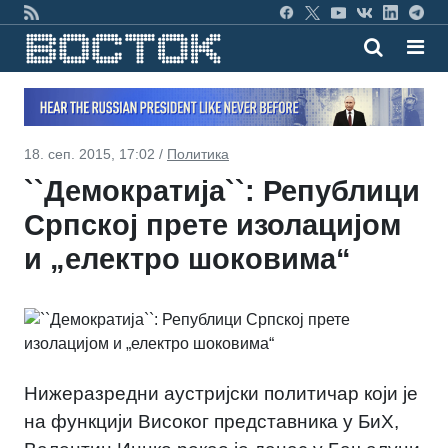
18. сеп. 2015, 17:02 /
Политика
``Демократија``: Републици
Српској прете изолацијом
и „електро шоковима“
Нижеразредни аустријски политичар који је
на функцији Високог представника у БиХ,