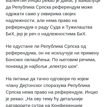
Валентин Инцко рекао је данас у Бањалуци
да Република Српска референдум може
одржати само у оквирима својих
надлежности, али нема право на
референдум о раду Суда и Тужилаштва
БиХ, јер је реч о надлежностима БиХ.
Не одустане ли Република Српска од
референдума, он не искључује ни примену
Бонских овлашћења. По његовим речима,
понекад је најбољи „електро шок“.
На питање да тачно одговори по којем
члану Дејтонског споразума Република
Српска нема право на референдум, Инцко
је рекао: „На ову тему ћу детаљније
одговорити сутра на Конференцији