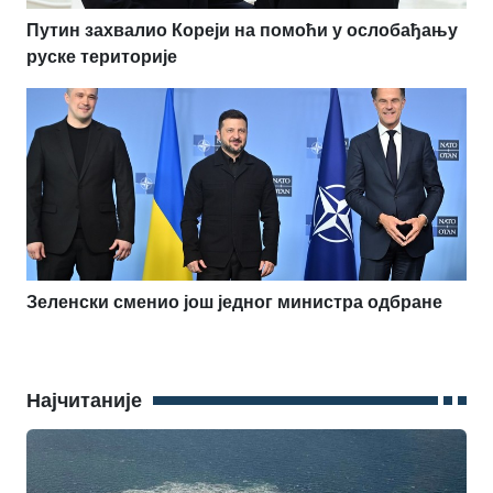
Путин захвалио Кореји на помоћи у ослобађању
руске територије
Зеленски сменио још једног министра одбране
Најчитаније