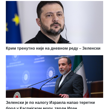
Крим тренутно није на дневном реду – Зеленски
Зеленски је по налогу Израела напао теретни
брод у Каспијском мору, тврди Иран