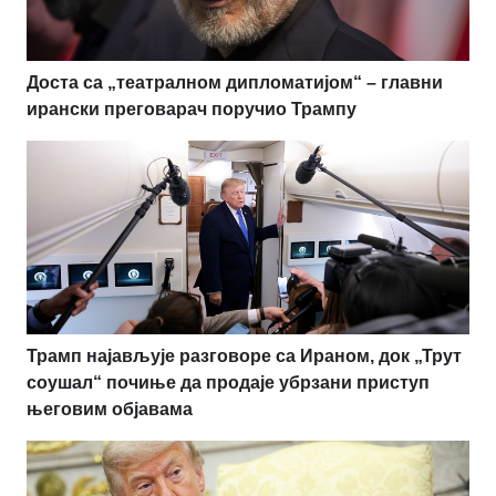
Доста са „театралном дипломатијом“ – главни
ирански преговарач поручио Трампу
Трамп најављује разговоре са Ираном, док „Трут
соушал“ почиње да продаје убрзани приступ
његовим објавама