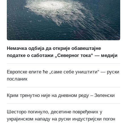
Немачка одбија да открије обавештајне
податке о саботажи „Северног тока“ — медији
Европске елите ће „саме себе уништити“ — руски
посланик
Крим тренутно није на дневном реду – Зеленски
Шесторо погинуло, десетине повређених у
украјинском нападу на руски индустријски погон