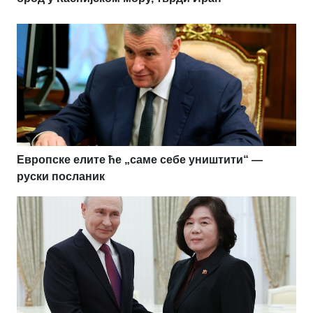
Европске елите ће „саме себе уништити“ —
руски посланик