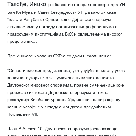
Такође, Инцко
је обавестио генералног секретара УН
Бан Ки Муна и Савет безбједности УН да како он каже
"власти Републике Српске крше Дејтонски споразум
активностима у погледу организовања референдума о
правосудним институцијама БиХ и овлаштењима високог
представника".
Пре Инцкове изјаве из ОХР-а су дали и саопштење:
"Овласти високог представника, укључујући и његову улогу
коначног ауторитета за тумачење цивилних аспеката
Даyтонског мировног споразума, правне су чињенице које
произлазе из текста Дејтонског споразума и текста
резолуција Вијећа сигурности Уједињених нација које су
касније усвојене у складу с мандатом предвиђеним
Поглављем VII.
Члан В Анекса 10. Даyтонског споразума јасно каже да
високи представник има коначни ауторитет у подручју