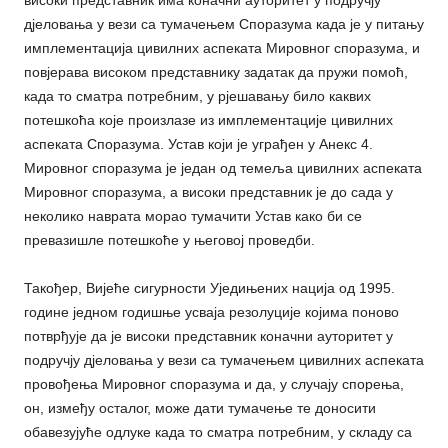
дјеловања у вези са тумачењем Споразума када је у питању
имплементација цивилних аспеката Мировног споразума, и
повјерава високом представнику задатак да пружи помоћ,
када то сматра потребним, у рјешавању било каквих
потешкоћа које произлазе из имплементације цивилних
аспеката Споразума. Устав који је уграђен у Анекс 4.
Мировног споразума је један од темеља цивилних аспеката
Мировног споразума, а високи представник је до сада у
неколико наврата морао тумачити Устав како би се
превазишле потешкоће у његовој проведби.
Такођер, Вијеће сигурности Уједињених нација од 1995.
године једном годишње усваја резолуције којима поново
потврђује да је високи представник коначни ауторитет у
подручју дјеловања у вези са тумачењем цивилних аспеката
провођења Мировног споразума и да, у случају спорења,
он, између осталог, може дати тумачење те доносити
обавезујуће одлуке када то сматра потребним, у складу са