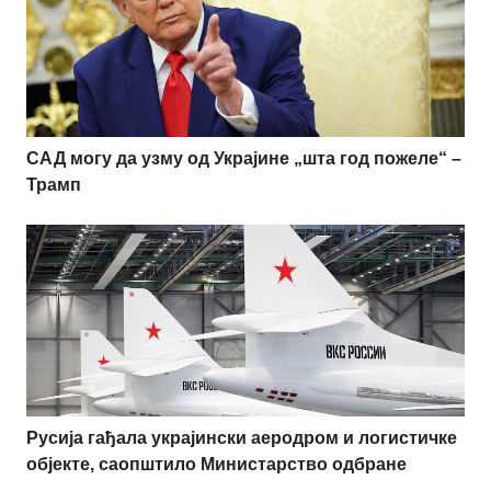
САД могу да узму од Украјине „шта год пожеле“ –
Трамп
Русија гађала украјински аеродром и логистичке
објекте, саопштило Министарство одбране