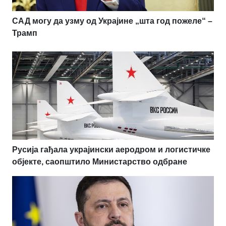
САД могу да узму од Украјине „шта год пожеле“ –
Трамп
Русија гађала украјински аеродром и логистичке
објекте, саопштило Министарство одбране