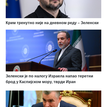
Крим тренутно није на дневном реду – Зеленски
Зеленски је по налогу Израела напао теретни
брод у Каспијском мору, тврди Иран