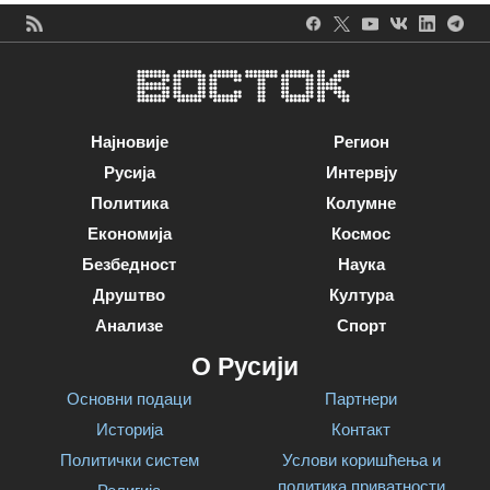
Најновије
Регион
Русија
Интервју
Политика
Колумне
Економија
Космос
Безбедност
Наука
Друштво
Култура
Анализе
Спорт
О Русији
Основни подаци
Партнери
Историја
Контакт
Политички систем
Услови коришћења и
политика приватности