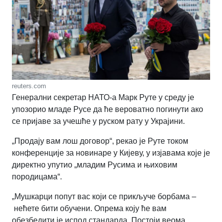
reuters.com
Генерални секретар НАТО-а Марк Руте у среду је
упозорио младе Русе да ће вероватно погинути ако
се пријаве за учешће у руском рату у Украјини.
„Продају вам лош договор“, рекао је Руте током
конференције за новинаре у Кијеву, у изјавама које је
директно упутио „младим Русима и њиховим
породицама“.
„Мушкарци попут вас који се прикључе борбама –
нећете бити обучени. Опрема коју ће вам
обезбедити је испод стандарда. Постоји веома