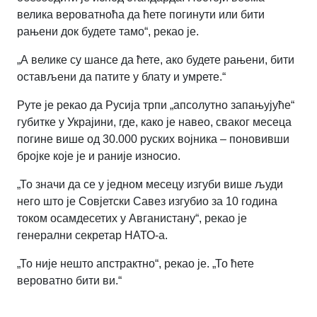
велика вероватноћа да ћете погинути или бити
рањени док будете тамо“, рекао је.
„А велике су шансе да ћете, ако будете рањени, бити
остављени да патите у блату и умрете.“
Руте је рекао да Русија трпи „апсолутно запањујуће“
губитке у Украјини, где, како је навео, сваког месеца
погине више од 30.000 руских војника
–
поновивши
бројке које је и раније износио.
„То значи да се у једном месецу изгуби више људи
него што је Совјетски Савез изгубио за 10 година
током осамдесетих у Авганистану“, рекао је
генерални секретар НАТО-а.
„То није нешто апстрактно“, рекао је. „То ћете
вероватно бити ви.“