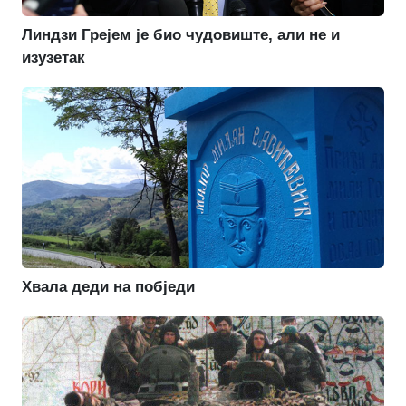
Линдзи Грејем је био чудовиште, али не и
изузетак
Хвала деди на побједи