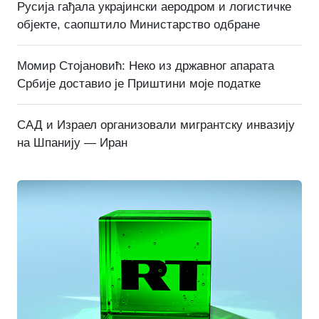
Русија гађала украјински аеродром и логистичке
објекте, саопштило Министарство одбране
Момир Стојановић: Неко из државног апарата
Србије доставио је Приштини моје податке
САД и Израел организовали мигрантску инвазију
на Шпанију — Иран