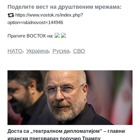
Поделите вест на друштвеним мрежама:
https://www.vostok.rs/index.php?
option=n&idnovost=144946
Пратите ВОСТОК на:
НАТО
,
Украјина
,
Русија
,
СВО
Доста са „театралном дипломатијом“ – главни
ирански преговарач поручио Трампу