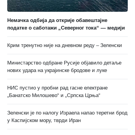
Немачка одбија да открије обавештајне
податке о саботажи „Северног тока“ — медији
Крим тренутно није на дневном реду – Зеленски
Министарство одбране Русије објавило детаље
нових удара на украјинске бродове и луке
НИС пустио у пробни рад гасне електране
„Банатско Милошево“ и „Српска Црња“
Зеленски је по налогу Израела напао теретни брод
у Каспијском мору, тврди Иран