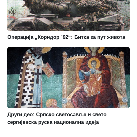
Операција „Коридор `92“: Битка за пут живота
Други део: Српско светосавље и свето-
сергијевска руска национална идеја