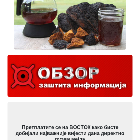
Претплатите се на ВОСТОК како бисте
добијали најважније вијести дана директно
путем мејла