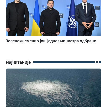
Зеленски сменио још једног министра одбране
Најчитаније