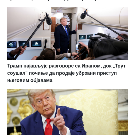
Трамп најављује разговоре са Ираном, док „Трут
соушал“ почиње да продаје убрзани приступ
његовим објавама