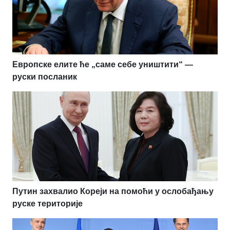
Европске елите ће „саме себе уништити“ —
руски посланик
Путин захвалио Кореји на помоћи у ослобађању
руске територије