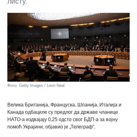
листу.
Фото: Getty Images / Leon Neal
Велика Британија, Француска, Шпанија, Италија и
Канада одбациле су предлог да државе чланице
НАТО-а издвајају 0,25 одсто свог БДП-а за војну
помоћ Украјини, објавио је „Телеграф“.