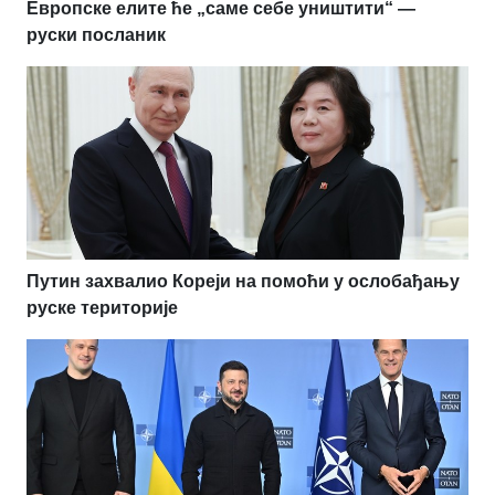
Европске елите ће „саме себе уништити“ —
руски посланик
Путин захвалио Кореји на помоћи у ослобађању
руске територије