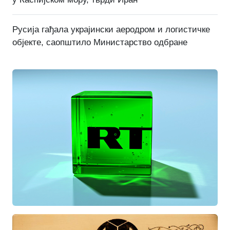
Русија гађала украјински аеродром и логистичке
објекте, саопштило Министарство одбране