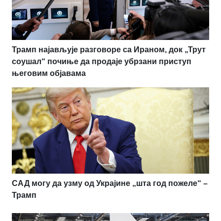
Трамп најављује разговоре са Ираном, док „Трут
соушал“ почиње да продаје убрзани приступ
његовим објавама
САД могу да узму од Украјине „шта год пожеле“ –
Трамп