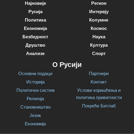
Најновије
Регион
Русија
Интервју
Политика
Колумне
Економија
Космос
Безбедност
Наука
Друштво
Култура
Анализе
Спорт
О Русији
Основни подаци
Партнери
Историја
Контакт
Политички систем
Услови коришћења и
политика приватности
Религија
Покреће Битлаб
Становништво
Језик
Економија