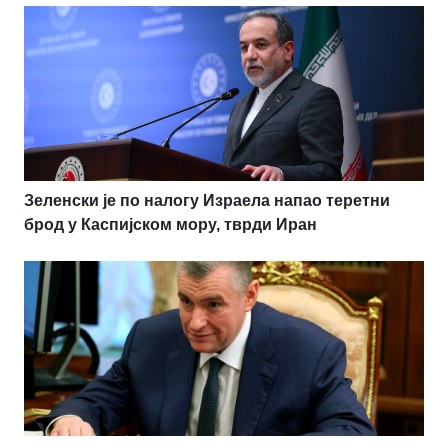
Зеленски је по налогу Израела напао теретни
брод у Каспијском мору, тврди Иран