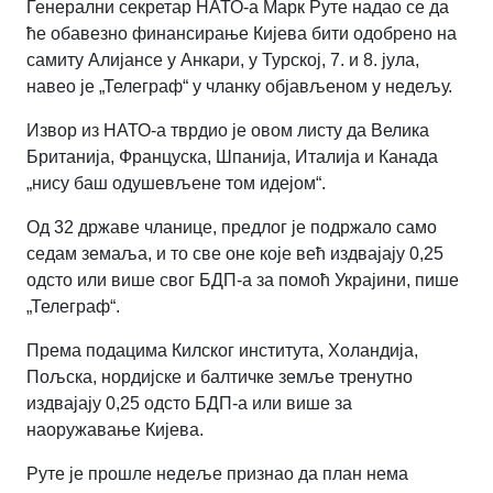
Генерални секретар НАТО-а Марк Руте надао се да
ће обавезно финансирање Кијева бити одобрено на
самиту Алијансе у Анкари, у Турској, 7. и 8. јула,
навео је „Телеграф“ у чланку објављеном у недељу.
Извор из НАТО-а тврдио је овом листу да Велика
Британија, Француска, Шпанија, Италија и Канада
„нису баш одушевљене том идејом“.
Од 32 државе чланице, предлог је подржало само
седам земаља, и то све оне које већ издвајају 0,25
одсто или више свог БДП-а за помоћ Украјини, пише
„Телеграф“.
Према подацима Килског института, Холандија,
Пољска, нордијске и балтичке земље тренутно
издвајају 0,25 одсто БДП-а или више за
наоружавање Кијева.
Руте је прошле недеље признао да план нема