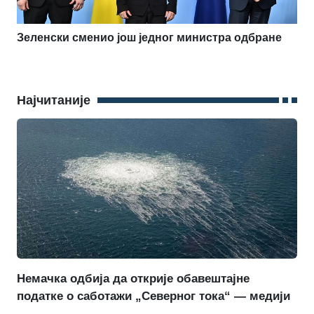
Зеленски сменио још једног министра одбране
Најчитаније
Немачка одбија да открије обавештајне
податке о саботажи „Северног тока“ — медији