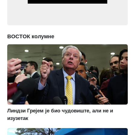
ВОСТОК колумне
Линдзи Грејем је био чудовиште, али не и
изузетак