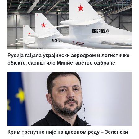
Русија гађала украјински аеродром и логистичке
објекте, саопштило Министарство одбране
Крим тренутно није на дневном реду – Зеленски