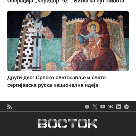
Операција „Коридор `92“: Битка за пут живота
Други део: Српско светосавље и свето-
сергијевска руска национална идеја