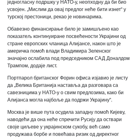
једногласну подршку у НАТО-у, неопходну да би био
усвојен. „Мислим да овај предлог неће бити изнет“ у
турској престоници, рекао је новинарима.
Обавезно финансирање било је замишљено као
показатељ континуиране посвећености Украјини од
стране европских чланица Алијансе, након што је
америчка помоћ влади Владимира Зеленског
значајно ослабила под председником САД Доналдом
Трампом, додаје лист.
Портпарол британског Форин офиса изјавио је листу
да „Велика Британија наставља да разговара са
савезницима у НАТО-у о свим предлозима, како би
Алијанса могла најбоље да подржи Украјину“.
Москва је више пута осудила западну помоћ Кијеву,
наводећи да она неће спречити Русију да оствари
своје циљеве у украјинском сукобу, већ само
продужава борбе и повећава ризик од директног