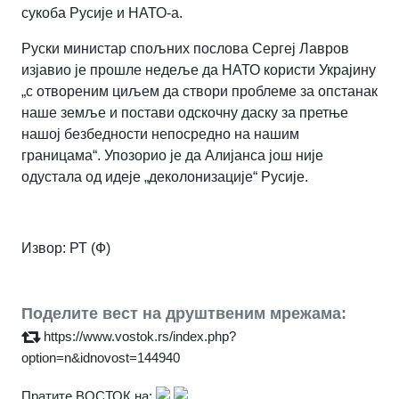
сукоба Русије и НАТО-а.
Руски министар спољних послова Сергеј Лавров
изјавио је прошле недеље да НАТО користи Украјину
„с отвореним циљем да створи проблеме за опстанак
наше земље и постави одскочну даску за претње
нашој безбедности непосредно на нашим
границама“. Упозорио је да Алијанса још није
одустала од идеје „деколонизације“ Русије.
Извор: РТ (Ф)
Поделите вест на друштвеним мрежама:
https://www.vostok.rs/index.php?
option=n&idnovost=144940
Пратите ВОСТОК на: