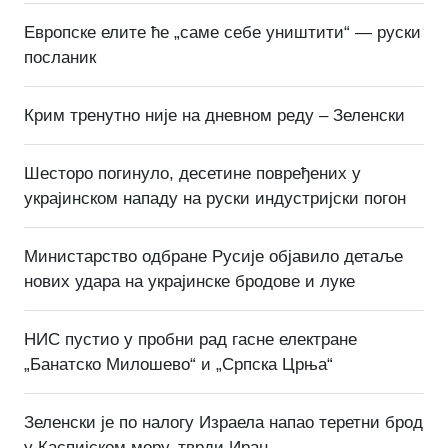
Европске елите ће „саме себе уништити“ — руски
посланик
Крим тренутно није на дневном реду – Зеленски
Шесторо погинуло, десетине повређених у
украјинском нападу на руски индустријски погон
Министарство одбране Русије објавило детаље
нових удара на украјинске бродове и луке
НИС пустио у пробни рад гасне електране
„Банатско Милошево“ и „Српска Црња“
Зеленски је по налогу Израела напао теретни брод
у Каспијском мору, тврди Иран