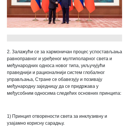
2. Залажући се за хармоничан процес успостављања
равноправног и уређеног мултиполарног света и
међународних односа новог типа, укључујући
праведнији и рационалнији систем глобалног
управљања, Стране се обавезују и позивају
међународну заједницу да се придржава у
међусобним односима следећих основних принципа:
1) Принцип отворености света за инклузивну и
узајамно корисну сарадњу.