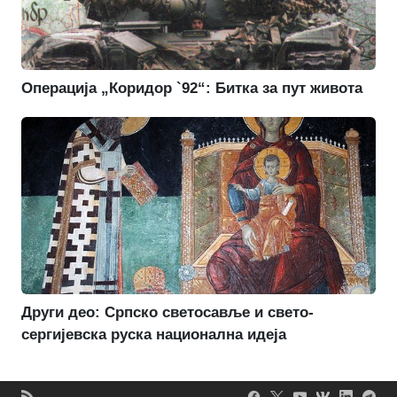
Операција „Коридор `92“: Битка за пут живота
Други део: Српско светосавље и свето-
сергијевска руска национална идеја