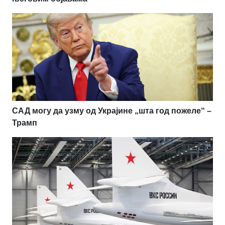
САД могу да узму од Украјине „шта год пожеле“ –
Трамп