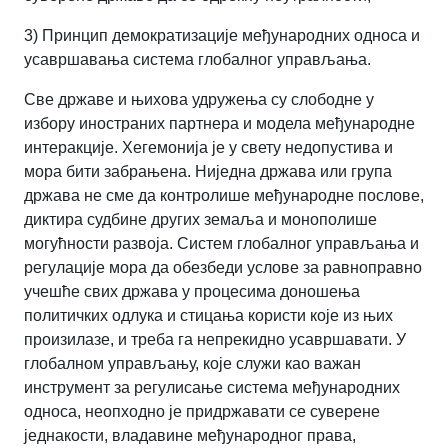
3) Принцип демократизације међународних односа и
усавршавања система глобалног управљања.
Све државе и њихова удружења су слободне у
избору иностраних партнера и модела међународне
интеракције. Хегемонија је у свету недопустива и
мора бити забрањена. Ниједна држава или група
држава не сме да контролише међународне послове,
диктира судбине других земаља и монополише
могућности развоја. Систем глобалног управљања и
регулације мора да обезбеди услове за равноправно
учешће свих држава у процесима доношења
политичких одлука и стицања користи које из њих
произилазе, и треба га непрекидно усавршавати. У
глобалном управљању, које служи као важан
инструмент за регулисање система међународних
односа, неопходно је придржавати се суверене
једнакости, владавине међународног права,