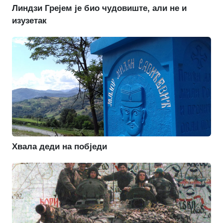
Линдзи Грејем је био чудовиште, али не и
изузетак
Хвала деди на побједи