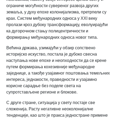
ограниче могућности сувереног развоја других
земаља, у духу епохе колонијализма, претрпели су
крах. Систем међународних односа у XXI веку
пролази кроз дубоку трансформацију, еволуирајући
ка дугорочном стању полицентричности и
формирању међународних односа новог типа.
Већина држава, узимајући у обзир сопствено
историјско искуство, постала је дубоко свесна
наступања нове епохе и неопходности да се крене
путем формирања кохезивније међународне
заједнице, а такође узајамног поштовања темељних
интереса, једнакости, праведности и узајамно
корисне сарадње без поделе света на
супротстављене регионе и блокове.
С друге стране, ситуација у свету постаје све
сложенија. Расту негативне неоколонијалне
тенденције, као што је пракса једностране примене