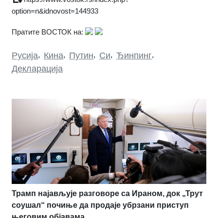
option=n&idnovost=144933
Пратите ВОСТОК на:
Русија
,
Кина
,
Путин
,
Си
,
Ђинпинг
,
Декларација
Трамп најављује разговоре са Ираном, док „Трут
соушал“ почиње да продаје убрзани приступ
његовим објавама