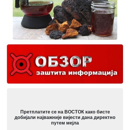
Претплатите се на ВОСТОК како бисте
добијали најважније вијести дана директно
путем мејла