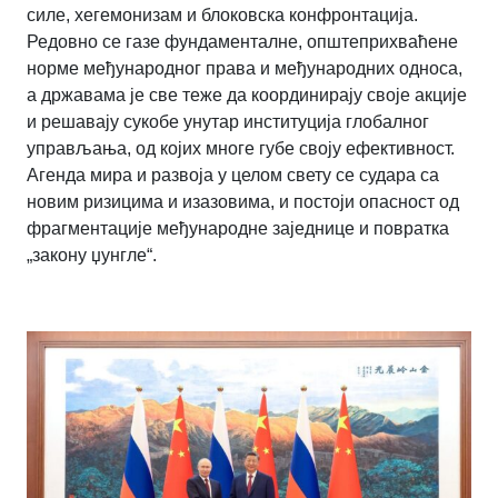
силе, хегемонизам и блоковска конфронтација.
Редовно се газе фундаменталне, општеприхваћене
норме међународног права и међународних односа,
а државама је све теже да координирају своје акције
и решавају сукобе унутар институција глобалног
управљања, од којих многе губе своју ефективност.
Агенда мира и развоја у целом свету се судара са
новим ризицима и изазовима, и постоји опасност од
фрагментације међународне заједнице и повратка
„закону џунгле“.