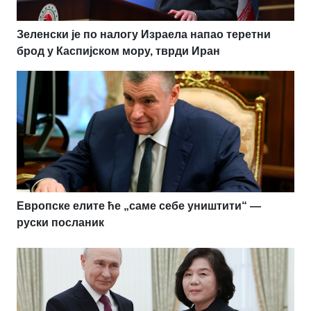
Зеленски је по налогу Израела напао теретни
брод у Каспијском мору, тврди Иран
Европске елите ће „саме себе уништити“ —
руски посланик