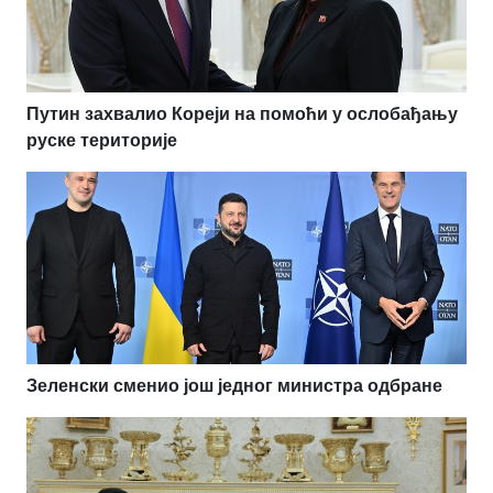
Путин захвалио Кореји на помоћи у ослобађању
руске територије
Зеленски сменио још једног министра одбране