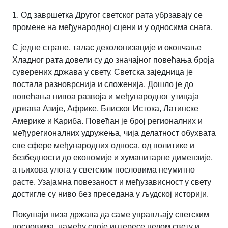
1. Од завршетка Другог светског рата убрзавају се
промене на међународној сцени и у односима снага.
С једне стране, талас деколонизације и окончање
Хладног рата довели су до значајног повећања броја
суверених држава у свету. Светска заједница је
постала разноврснија и сложенија. Дошло је до
повећања нивоа развоја и међународног утицаја
држава Азије, Африке, Блиског Истока, Латинске
Америке и Кариба. Повећан је број регионалних и
међурегионалних удружења, чија делатност обухвата
све сфере међународних односа, од политике и
безбедности до економије и хуманитарне димензије,
а њихова улога у светским пословима неумитно
расте. Узајамна повезаност и међузависност у свету
достигле су ниво без преседана у људској историји.
Покушаји низа држава да саме управљају светским
пословима, намећу своје интересе целом свету и