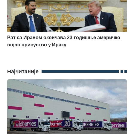
Рат са Ираном окончава 23-годишње америчко
војно присуство у Ираку
Најчитаније