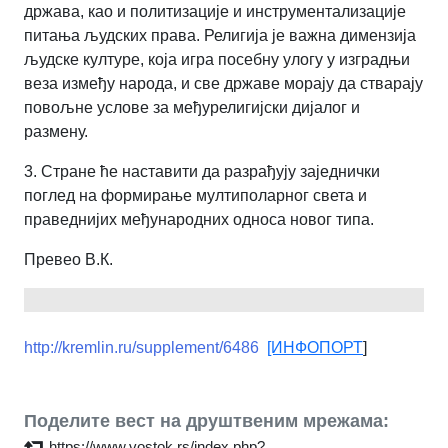
држава, као и политизације и инструментализације
питања људских права. Религија је важна димензија
људске културе, која игра посебну улогу у изградњи
веза између народа, и све државе морају да стварају
повољне услове за међурелигијски дијалог и
размену.
3. Стране ће наставити да разрађују заједнички
поглед на формирање мултиполарног света и
праведнијих међународних односа новог типа.
Превео В.К.
http://kremlin.ru/supplement/6486
[ИНФОПОРТ
]
Поделите вест на друштвеним мрежама:
https://www.vostok.rs/index.php?