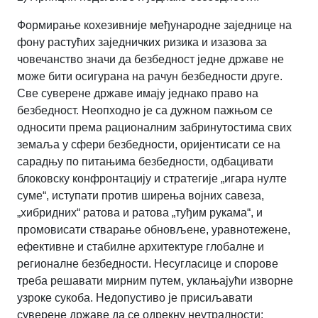
Формирање кохезивније међународне заједнице на
фону растућих заједничких ризика и изазова за
човечанство значи да безбедност једне државе не
може бити осигурана на рачун безбедности друге.
Све суверене државе имају једнако право на
безбедност. Неопходно је са дужном пажњом се
односити према рационалним забринутостима свих
земаља у сфери безбедности, оријентисати се на
сарадњу по питањима безбедности, одбацивати
блоковску конфронтацију и стратегије „игара нулте
суме“, иступати против ширења војних савеза,
„хибридних“ ратова и ратова „туђим рукама“, и
промовисати стварање обновљене, уравнотежене,
ефективне и стабилне архитектуре глобалне и
регионалне безбедности. Несугласице и спорове
треба решавати мирним путем, уклањајући изворне
узроке сукоба. Недопустиво је присиљавати
суверене државе да се одрекну неутралности;