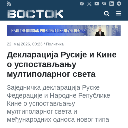
22. мај 2026, 09:23 /
Политика
Декларација Русије и Кине
о успостављању
мултиполарног света
Заједничка декларација Руске
Федерације и Народне Републике
Кине о успостављању
мултиполарног света и
међународних односа новог типа