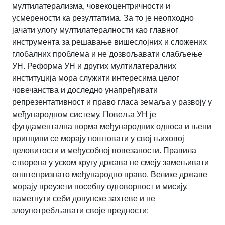
мултилатерализма, човекоцентричности и
усмерености ка резултатима. За то је неопходно
јачати улогу мултилатералности као главног
инструмента за решавање вишеслојних и сложених
глобалних проблема и не дозвољавати слабљење
УН. Реформа УН и других мултилатералних
институција мора служити интересима целог
човечанства и доследно унапређивати
репрезентативност и право гласа земаља у развоју у
међународном систему. Повеља УН је
фундаментална норма међународних односа и њени
принципи се морају поштовати у свој њиховој
целовитости и међусобној повезаности. Правила
створена у уском кругу држава не смеју замењивати
општепризнато међународно право. Велике државе
морају преузети посебну одговорност и мисију,
наметнути себи допунске захтеве и не
злоупотребљавати своје предности;