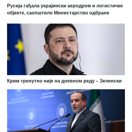
Русија гађала украјински аеродром и логистичке
објекте, саопштило Министарство одбране
Крим тренутно није на дневном реду – Зеленски