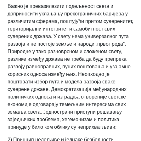
Важно је превазилазити подељеност света и
доприносити уклањању прекограничних баријера у
различитим сферама, поштујући притом суверенитет,
територијални интегритет и самобитност свих
суверених држава. У свету нема универзалног пута
развоја и не постоје земље и народи „првог реда“.
Природне у тако разноврсном и сложеном свету,
разлике између држава не треба да буду препрека
развоју равноправних, пуних поштовања и узајамно
корисних односа између њих. Неопходно је
поштовати избор пута и модела развоја сваке
суверене државе. Демократизација међународних
политичких односа и изградња отвореније светске
економије одговарају темељним интересима свих
земаља света. Једнострани приступи решавању
заједничких проблема, хегемонизам и политика
принуде у било ком облику су неприхватљиви;
2) Принцип недељиве и једнаке безбедности.