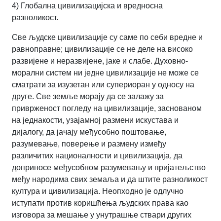
4) Глобална цивилизацијска и вредносна
разноликост.
Све људске цивилизације су саме по себи вредне и
равноправне; цивилизације се не деле на високо
развијене и неразвијене, јаке и слабе. Духовно-
морални систем ни једне цивилизације не може се
сматрати за изузетан или супериоран у односу на
друге. Све земље морају да се залажу за
приврженост погледу на цивилизације, заснованом
на једнакости, узајамној размени искустава и
дијалогу, да јачају међусобно поштовање,
разумевање, поверење и размену између
различитих националности и цивилизација, да
доприносе међусобном разумевању и пријатељство
међу народима свих земаља и да штите разноликост
култура и цивилизација. Неопходно је одлучно
иступати против коришћења људских права као
изговора за мешање у унутрашње ствари других