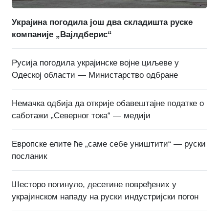
Украјина погодила још два складишта руске
компаније „Вајлдберис“
Русија погодила украјинске војне циљеве у
Одеској области — Министарство одбране
Немачка одбија да открије обавештајне податке о
саботажи „Северног тока“ — медији
Европске елите ће „саме себе уништити“ — руски
посланик
Шесторо погинуло, десетине повређених у
украјинском нападу на руски индустријски погон