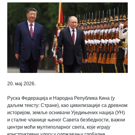
20. мај 2026.
Руска Федерација и Народна Република Кина (у
даљем тексту: Стране), као цивилизације са древном
историјом, земље оснивачи Уједињених нација (УН)
и сталне чланице њеног Савета безбедности, важни
центри моћи мултиполарног света, које играју
конструктивну улогу у одржавању глобалне