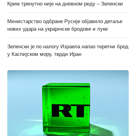
Крим тренутно није на дневном реду – Зеленски
Министарство одбране Русије објавило детаље
нових удара на украјинске бродове и луке
Зеленски је по налогу Израела напао теретни брод
у Каспијском мору, тврди Иран