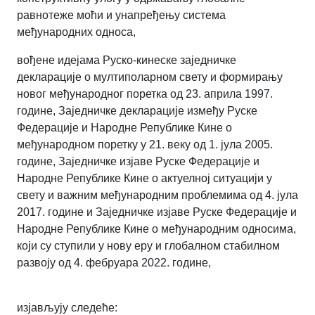
равнотеже моћи и унапређењу система
међународних односа,
вођене идејама Руско-кинеске заједничке
декларације о мултиполарном свету и формирању
новог међународног поретка од 23. априла 1997.
године, Заједничке декларације између Руске
Федерације и Народне Републике Кине о
међународном поретку у 21. веку од 1. јула 2005.
године, Заједничке изјаве Руске Федерације и
Народне Републике Кине о актуелној ситуацији у
свету и важним међународним проблемима од 4. јула
2017. године и Заједничке изјаве Руске Федерације и
Народне Републике Кине о међународним односима,
који су ступили у нову еру и глобалном стабилном
развоју од 4. фебруара 2022. године,
изјављују следеће: