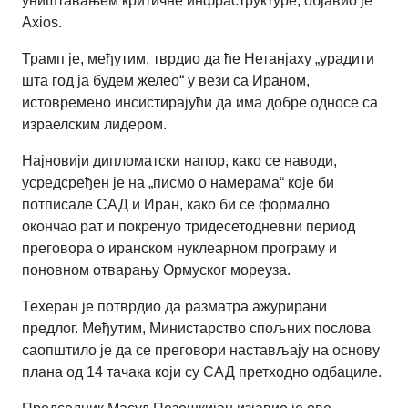
уништавањем критичне инфраструктуре, објавио је
Axios.
Трамп је, међутим, тврдио да ће Нетанјаху „урадити
шта год ја будем желео“ у вези са Ираном,
истовремено инсистирајући да има добре односе са
израелским лидером.
Најновији дипломатски напор, како се наводи,
усредсређен је на „писмо о намерама“ које би
потписале САД и Иран, како би се формално
окончао рат и покренуо тридесетодневни период
преговора о иранском нуклеарном програму и
поновном отварању Ормуског мореуза.
Техеран је потврдио да разматра ажурирани
предлог. Међутим, Министарство спољних послова
саопштило је да се преговори настављају на основу
плана од 14 тачака који су САД претходно одбациле.