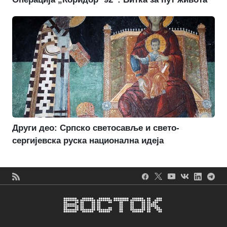
Други део: Српско светосавље и свето-
сергијевска руска национална идеја