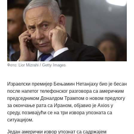
Фото: Lior Mizrahi / Getty Images
Израелски премијер Бењамин Нетанјаху био је бесан
после напетог телефонског разговора са америчким
председником Доналдом Трампом о новом предлогу
за окончање рата са Ираном, објавио је Axios у
среду, позивајући се на три извора упозната са
ситуацијом.
Један амерички извор упознат са садржајем