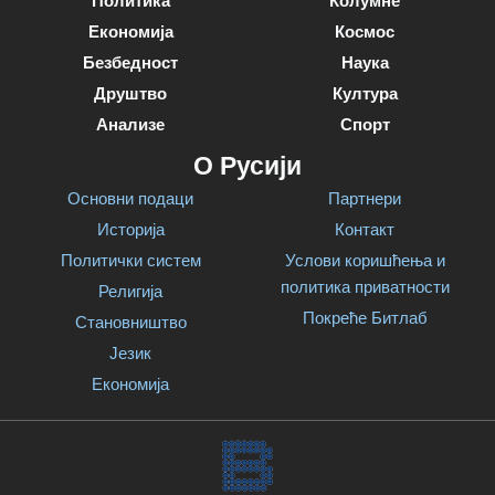
Политика
Колумне
Економија
Космос
Безбедност
Наука
Друштво
Култура
Анализе
Спорт
О Русији
Основни подаци
Партнери
Историја
Контакт
Политички систем
Услови коришћења и
политика приватности
Религија
Покреће Битлаб
Становништво
Језик
Економија