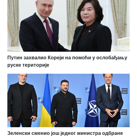
Путин захвалио Кореји на помоћи у ослобађању
руске територије
Зеленски сменио још једног министра одбране