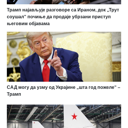
Трамп најављује разговоре са Ираном, док „Трут
соушал“ почиње да продаје убрзани приступ
његовим објавама
САД могу да узму од Украјине „шта год пожеле“ –
Трамп