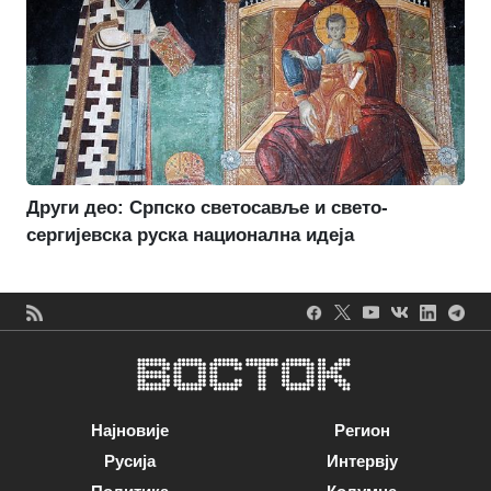
Други део: Српско светосавље и свето-
сергијевска руска национална идеја
Најновије
Регион
Русија
Интервју