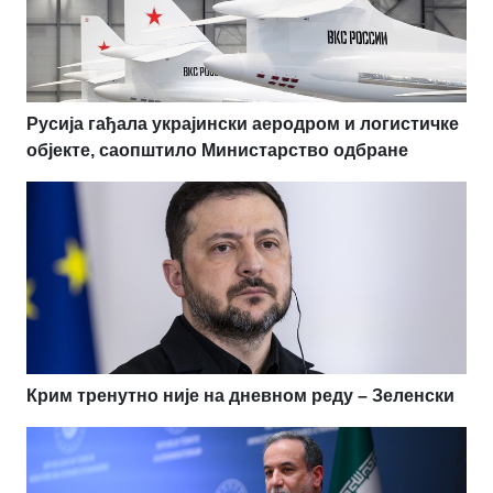
Русија гађала украјински аеродром и логистичке
објекте, саопштило Министарство одбране
Крим тренутно није на дневном реду – Зеленски