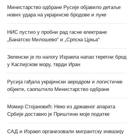
Министарство одбране Русије објавило детаље
нових удара на украјинске бродове и луке
НИС пустио у пробни рад гасне електране
„Банатско Милошево“ и „Српска Црња“
Зеленски је по налогу Израела напао теретни брод
у Каспијском мору, тврди Иран
Русија гађала украјински аеродром и логистичке
објекте, саопштило Министарство одбране
Момир Стојановић: Неко из државног апарата
Србије доставио је Приштини моје податке
САД и Израел организовали мигрантску инвазију