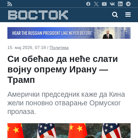
15. мај 2026, 07:18 /
Политика
Си обећао да неће слати
војну опрему Ирану —
Трамп
Амерички председник каже да Кина
жели поновно отварање Ормуског
пролаза.