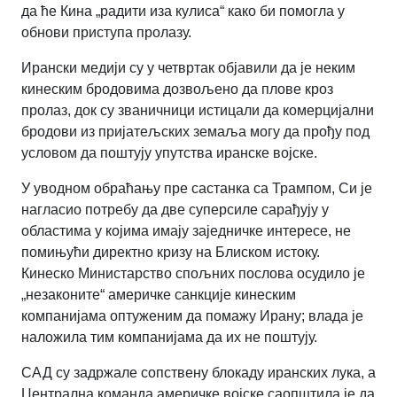
да ће Кина „радити иза кулиса“ како би помогла у
обнови приступа пролазу.
Ирански медији су у четвртак објавили да је неким
кинеским бродовима дозвољено да плове кроз
пролаз, док су званичници истицали да комерцијални
бродови из пријатељских земаља могу да прођу под
условом да поштују упутства иранске војске.
У уводном обраћању пре састанка са Трампом, Си је
нагласио потребу да две суперсиле сарађују у
областима у којима имају заједничке интересе, не
помињући директно кризу на Блиском истоку.
Кинеско Министарство спољних послова осудило је
„незаконите“ америчке санкције кинеским
компанијама оптуженим да помажу Ирану; влада је
наложила тим компанијама да их не поштују.
САД су задржале сопствену блокаду иранских лука, а
Централна команда америчке војске саопштила је да