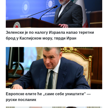
Зеленски је по налогу Израела напао теретни
брод у Каспијском мору, тврди Иран
Европске елите ће „саме себе уништити“ —
руски посланик