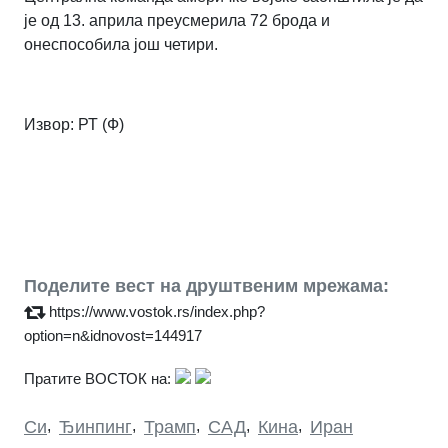
је од 13. априла преусмерила 72 брода и
онеспособила још четири.
Извор: РТ (Ф)
Поделите вест на друштвеним мрежама:
https://www.vostok.rs/index.php?
option=n&idnovost=144917
Пратите ВОСТОК на:
Си
,
Ђинпинг
,
Трамп
,
САД
,
Кина
,
Иран