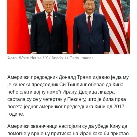
Фото: White House / X / Anadolu / Getty Images
Амерички председник Доналд Трамп изјавио је да му
је кинески председник Си Ђинпинг обећао да Кина
неће слати војну помоћ Ирану. Двојица лидера
састала су се у четвртак у Пекингу, што је била прва
посета једног америчког председника Кини од 2017.
године.
Амерички званичници настојали су да убеде Кину да
помогне у вршењу притиска на Иран како би пристао