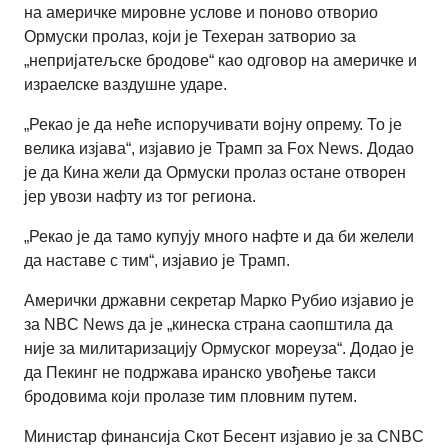
на америчке мировне услове и поново отворио
Ормуски пролаз, који је Техеран затворио за
„непријатељске бродове“ као одговор на америчке и
израелске ваздушне ударе.
„Рекао је да неће испоручивати војну опрему. То је
велика изјава“, изјавио је Трамп за Fox News. Додао
је да Кина жели да Ормуски пролаз остане отворен
јер увози нафту из тог региона.
„Рекао је да тамо купују много нафте и да би желели
да наставе с тим“, изјавио је Трамп.
Амерички државни секретар Марко Рубио изјавио је
за NBC News да је „кинеска страна саопштила да
није за милитаризацију Ормуског мореуза“. Додао је
да Пекинг не подржава иранско увођење такси
бродовима који пролазе тим пловним путем.
Министар финансија Скот Бесент изјавио је за CNBC