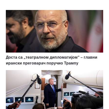
Доста са „театралном дипломатијом“ – главни
ирански преговарач поручио Трампу