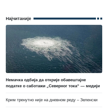
Најчитаније
Немачка одбија да открије обавештајне
податке о саботажи „Северног тока“ — медији
Крим тренутно није на дневном реду – Зеленски