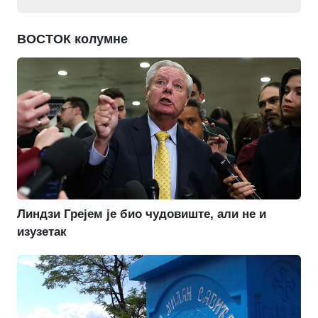
ВОСТОК колумне
Линдзи Грејем је био чудовиште, али не и
изузетак