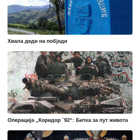
Хвала деди на побједи
Операција „Коридор `92“: Битка за пут живота