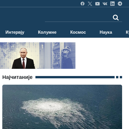
Интервју
Колумне
Космос
Наука
К
Најчитаније