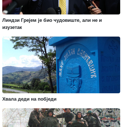
Линдзи Грејем је био чудовиште, али не и
изузетак
Хвала деди на побједи