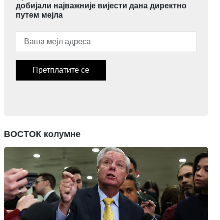
добијали најважније вијести дана директно
путем мејла
Претплатите се
ВОСТОК колумне