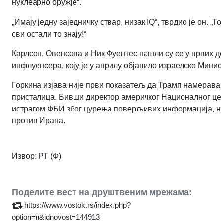
нуклеарно оружје“.
„Имају једну заједничку ствар, низак IQ“, тврдио је он. „Т
сви остали то знају!“
Карлсон, Овенсова и Ник Фуентес нашли су се у првих д
инфлуенсера, коју је у априлу објавило израелско Минис
Горкина изјава није први показатељ да Трамп намерава
присталица. Бивши директор америчког Националног цент
истрагом ФБИ због цурења поверљивих информација, нак
против Ирана.
Извор: РТ (Ф)
Поделите вест на друштвеним мрежама:
https://www.vostok.rs/index.php?
option=n&idnovost=144913