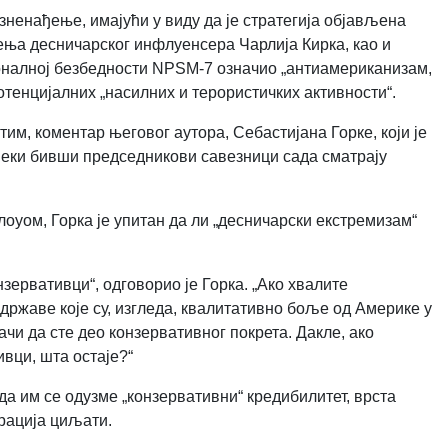
ненађење, имајући у виду да је стратегија објављена
ења десничарског инфлуенсера Чарлија Кирка, као и
налној безбедности NPSM-7 означио „антиамериканизам,
тенцијалних „насилних и терористичких активности“.
им, коментар његовог аутора, Себастијана Горке, који је
еки бивши председникови савезници сада сматрају
оуом, Горка је упитан да ли „десничарски екстремизам“
зервативци“, одговорио је Горка. „Ако хвалите
 државе које су, изгледа, квалитативно боље од Америке у
ачи да сте део конзервативног покрета. Дакле, ако
ивци, шта остаје?“
да им се одузме „конзервативни“ кредибилитет, врста
рација циљати.