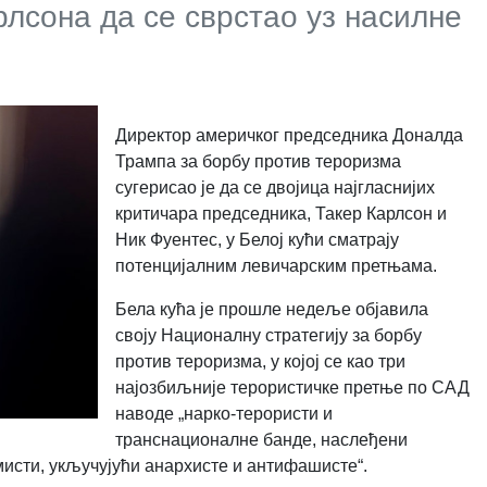
рлсона да се сврстао уз насилне
Директор америчког председника Доналда
Трампа за борбу против тероризма
сугерисао је да се двојица најгласнијих
критичара председника, Такер Карлсон и
Ник Фуентес, у Белој кући сматрају
потенцијалним левичарским претњама.
Бела кућа је прошле недеље објавила
своју Националну стратегију за борбу
против тероризма, у којој се као три
најозбиљније терористичке претње по САД
наводе „нарко-терористи и
транснационалне банде, наслеђени
мисти, укључујући анархисте и антифашисте“.