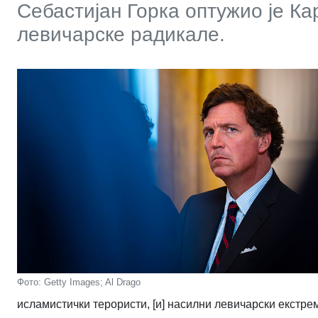
Себастијан Горка оптужио је Ка
левичарске радикале.
Фото: Getty Images; Al Drago
исламистички терористи, [и] насилни левичарски екстре