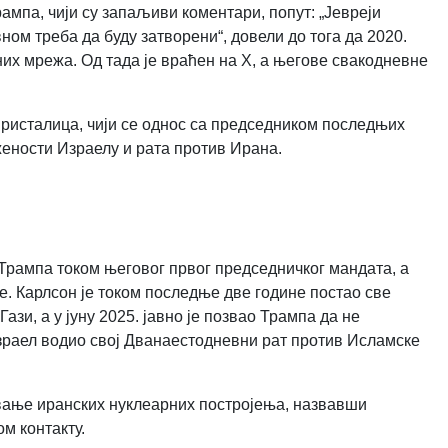
ампа, чији су запаљиви коментари, попут: „Јевреји
ом треба да буду затворени“, довели до тога да 2020.
х мрежа. Од тада је враћен на X, а његове свакодневне
ристалица, чији се однос са председником последњих
жености Израелу и рата против Ирана.
?
 Трампа током његовог првог председничког мандата, а
е. Карлсон је током последње две године постао све
зи, а у јуну 2025. јавно је позвао Трампа да не
Израел водио свој Дванаестодневни рат против Исламске
вање иранских нуклеарних постројења, назвавши
ом контакту.