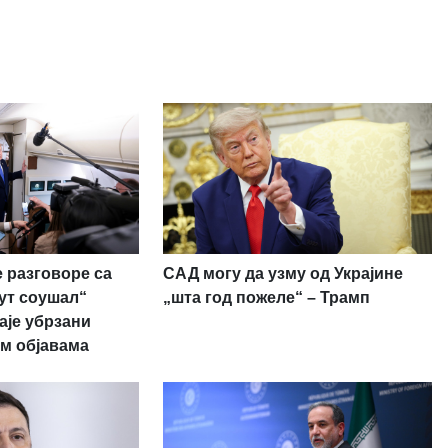
 разговоре са
САД могу да узму од Украјине
рут соушал“
„шта год пожеле“ – Трамп
аје убрзани
м објавама