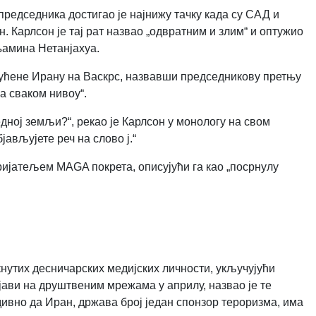
редседника достигао је најнижу тачку када су САД и
 Карлсон је тај рат назвао „одвратним и злим“ и оптужио
њамина Нетанјахуа.
пућене Ирану на Васкрс, назвавши председникову претњу
а сваком нивоу“.
едној земљи?“, рекао је Карлсон у монологу на свом
јављујете реч на слово ј.“
ријатељем MAGA покрета, описујући га као „посрнулу
кнутих десничарских медијских личности, укључујући
бјави на друштвеним мрежама у априлу, назвао је те
дивно да Иран, држава број један спонзор тероризма, има