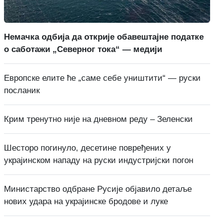
Немачка одбија да открије обавештајне податке
о саботажи „Северног тока“ — медији
Европске елите ће „саме себе уништити“ — руски
посланик
Крим тренутно није на дневном реду – Зеленски
Шесторо погинуло, десетине повређених у
украјинском нападу на руски индустријски погон
Министарство одбране Русије објавило детаље
нових удара на украјинске бродове и луке