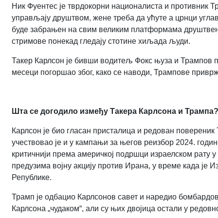
Ник Фуентес је тврдокорни националиста и противник Тр
управљају друштвом, жене треба да ућуте а црнци углавн
буде забрањен на свим великим платформама друштвени
стримове понекад гледају стотине хиљада људи.
Такер Карлсон је бивши водитељ Фокс њуза и Трампов п
месеци погоршао због, како се наводи, Трампове привр
Шта се догодило између Такера Карлсона и Трампа
Карлсон је био гласан присталица и редован повереник
учествовао је и у кампањи за његов реизбор 2024. годин
критичнији према америчкој подршци израелском рату у Га
предузима војну акцију против Ирана, у време када је 
Републике.
Трамп је одбацио Карлсонов савет и наредио бомбардо
Карлсона „чудаком“, али су њих двојица остали у редовн