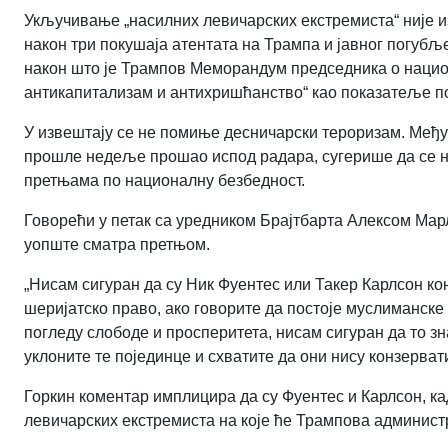
Укључивање „насилних левичарских екстремиста“ није из
након три покушаја атентата на Трампа и јавног погубљ
након што је Трампов Меморандум председника о нацио
антикапитализам и антихришћанство“ као показатеље по
У извештају се не помиње десничарски тероризам. Међут
прошле недеље прошао испод радара, сугерише да се н
претњама по националну безбедност.
Говорећи у петак са уредником Брајтбарта Алексом Марл
уопште сматра претњом.
„Нисам сигуран да су Ник Фуентес или Такер Карлсон кон
шеријатско право, ако говорите да постоје муслиманске
погледу слободе и просперитета, нисам сигуран да то зн
уклоните те појединце и схватите да они нису конзерват
Горкин коментар имплицира да су Фуентес и Карлсон, ка
левичарских екстремиста на које ће Трампова админист