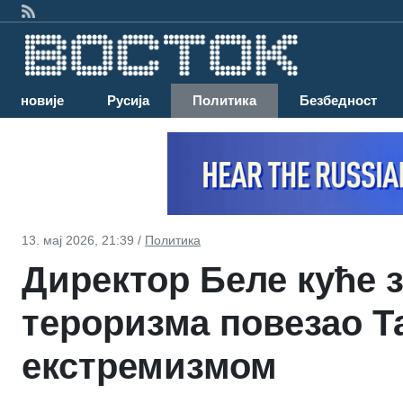
Најновије
Русија
Политика
Безбедност
13. мај 2026, 21:39 /
Политика
Директор Беле куће 
тероризма повезао Т
екстремизмом