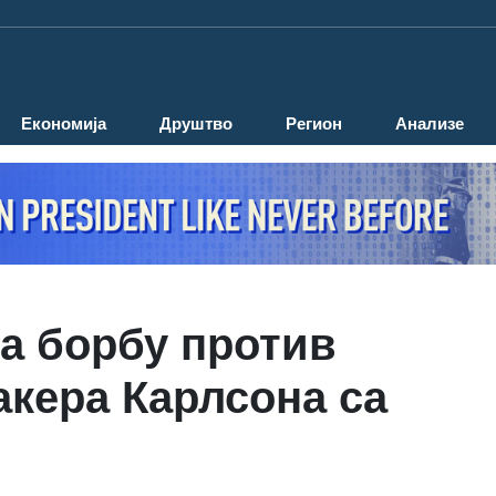
Економија
Друштво
Регион
Анализе
за борбу против
акера Карлсона са