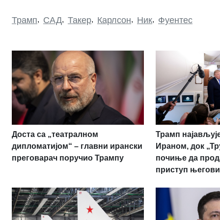
Трамп
,
САД
,
Такер
,
Карлсон
,
Ник
,
Фуентес
Доста са „театралном
Трамп најављује
дипломатијом“ – главни ирански
Ираном, док „Т
преговарач поручио Трампу
почиње да прод
приступ његови