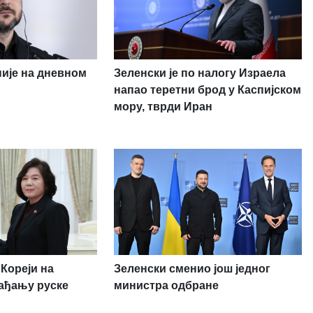
није на дневном
Зеленски је по налогу Израела
напао теретни брод у Каспијском
мору, тврди Иран
Кореји на
Зеленски сменио још једног
ађању руске
министра одбране