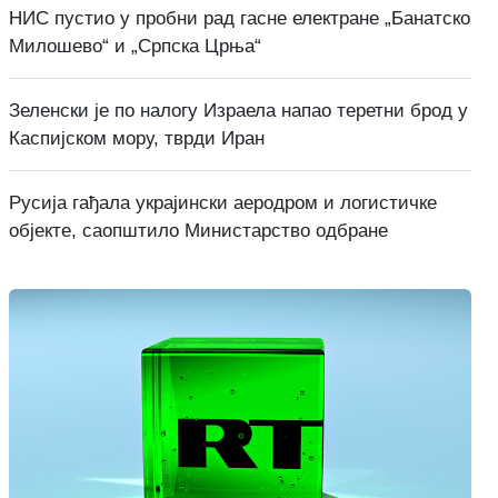
НИС пустио у пробни рад гасне електране „Банатско
Милошево“ и „Српска Црња“
Зеленски је по налогу Израела напао теретни брод у
Каспијском мору, тврди Иран
Русија гађала украјински аеродром и логистичке
објекте, саопштило Министарство одбране