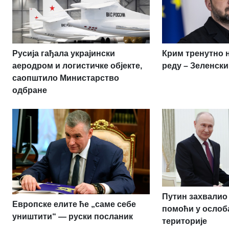
Русија гађала украјински
Крим тренутно 
аеродром и логистичке објекте,
реду – Зеленски
саопштило Министарство
одбране
Путин захвалио 
Европске елите ће „саме себе
помоћи у ослоб
уништити“ — руски посланик
територије