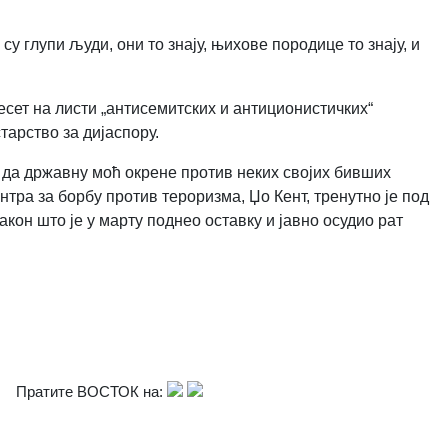
о су глупи људи, они то знају, њихове породице то знају, и
есет на листи „антисемитских и антиционистичких“
тарство за дијаспору.
 да државну моћ окрене против неких својих бивших
ра за борбу против тероризма, Џо Кент, тренутно је под
он што је у марту поднео оставку и јавно осудио рат
Пратите ВОСТОК на: