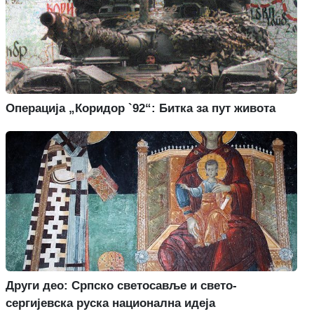
Операција „Коридор `92“: Битка за пут живота
Други део: Српско светосавље и свето-
сергијевска руска национална идеја