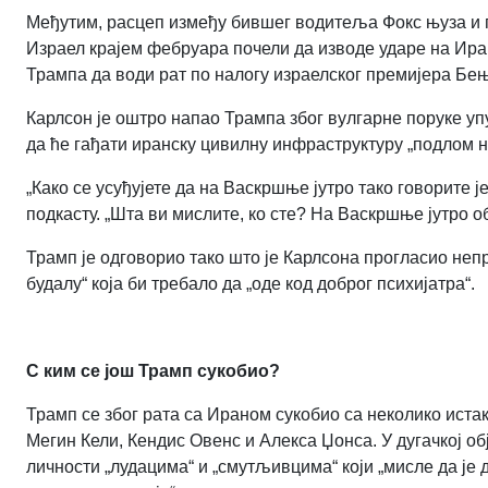
Међутим, расцеп између бившег водитеља Фокс њуза и п
Израел крајем фебруара почели да изводе ударе на Иран.
Трампа да води рат по налогу израелског премијера Бе
Карлсон је оштро напао Трампа због вулгарне поруке у
да ће гађати иранску цивилну инфраструктуру „подлом н
„Како се усуђујете да на Васкршње јутро тако говорите ј
подкасту. „Шта ви мислите, ко сте? На Васкршње јутро об
Трамп је одговорио тако што је Карлсона прогласио неп
будалу“ која би требало да „оде код доброг психијатра“.
С ким се још Трамп сукобио?
Трамп се због рата са Ираном сукобио са неколико иста
Мегин Кели, Кендис Овенс и Алекса Џонса. У дугачкој о
личности „лудацима“ и „смутљивцима“ који „мисле да је 