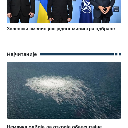
Зеленски сменио још једног министра одбране
Најчитаније
Немачка одбија да открије обавештајне