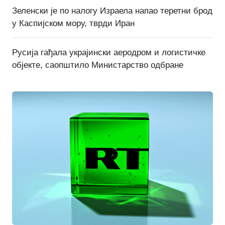
Зеленски је по налогу Израела напао теретни брод
у Каспијском мору, тврди Иран
Русија гађала украјински аеродром и логистичке
објекте, саопштило Министарство одбране