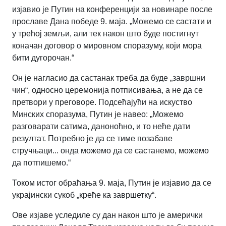
изјавио је Путин на конференцији за новинаре после
прославе Дана победе 9. маја. „Можемо се састати и
у трећој земљи, али тек након што буде постигнут
коначан договор о мировном споразуму, који мора
бити дугорочан.“
Он је нагласио да састанак треба да буде „завршни
чин“, односно церемонија потписивања, а не да се
претвори у преговоре. Подсећајући на искуство
Минских споразума, Путин је навео: „Можемо
разговарати сатима, даноноћно, и то неће дати
резултат. Потребно је да се тиме позабаве
стручњаци... онда можемо да се састанемо, можемо
да потпишемо.“
Током истог обраћања 9. маја, Путин је изјавио да се
украјински сукоб „креће ка завршетку“.
Ове изјаве уследиле су дан након што је амерички