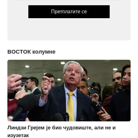
Претплатите се
ВОСТОК колумне
Линдзи Грејем је био чудовиште, али не и
изузетак