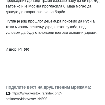
председник Доналд Трамп изразио наду да би прекид
ватре који је Москва прогласила 8. маја могао да
доведе до скорог окончања борби.
Путин је још прошлог децембра поновио да Русија
тежи мирном решењу украјинског сукоба, под
условом да буду отклоњени његови основни узроци.
Извор: РТ (Ф)
Поделите вест на друштвеним мрежама:
https://www.vostok.rs/index.php?
option=n&idnovost=144909