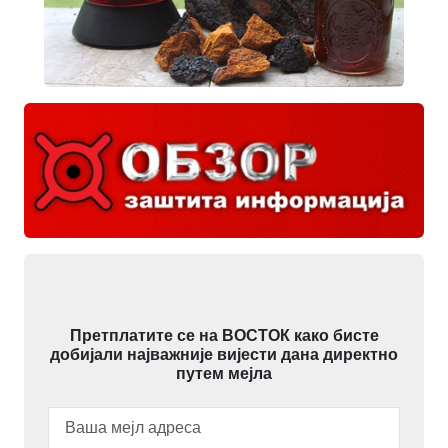
Претплатите се на ВОСТОК како бисте
добијали најважније вијести дана директно
путем мејла