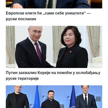
Европске елите ће „саме себе уништити“ —
руски посланик
Путин захвалио Кореји на помоћи у ослобађању
руске територије