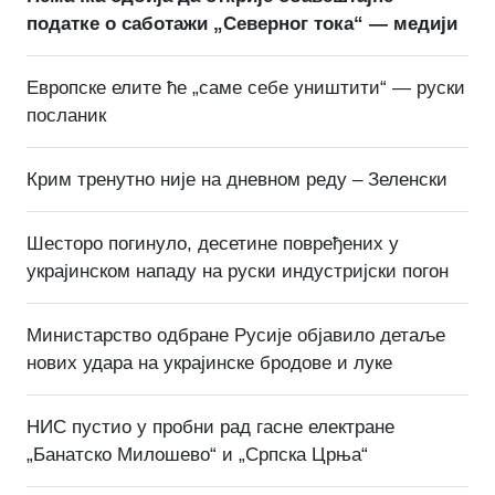
податке о саботажи „Северног тока“ — медији
Европске елите ће „саме себе уништити“ — руски
посланик
Крим тренутно није на дневном реду – Зеленски
Шесторо погинуло, десетине повређених у
украјинском нападу на руски индустријски погон
Министарство одбране Русије објавило детаље
нових удара на украјинске бродове и луке
НИС пустио у пробни рад гасне електране
„Банатско Милошево“ и „Српска Црња“