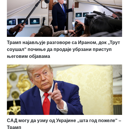
Трамп најављује разговоре са Ираном, док „Трут
соушал“ почиње да продаје убрзани приступ
његовим објавама
САД могу да узму од Украјине „шта год пожеле“ –
Трамп