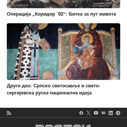
Операција „Коридор `92“: Битка за пут живота
Други део: Српско светосавље и свето-
сергијевска руска национална идеја