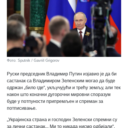
Фото: Sputnik / Gavriil Grigorov
Руски председник Владимир Путин изјавио је да би
састанак са Владимиром Зеленским могао да буде
одржан „било где“, укључујући и трећу земљу, али тек
након што коначни дугорочни мировни споразум
буде у потпуности припремљен и спреман за
потписивање.
„Украјинска страна и господин Зеленски спремни су
за лични састанак... Ми то никада нисмо одбијали“,