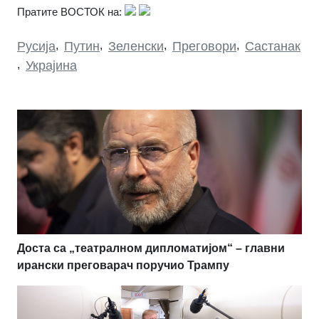
Пратите ВОСТОК на:
Русија
,
Путин
,
Зеленски
,
Преговори
,
Састанак
,
Украјина
Доста са „театралном дипломатијом“ – главни
ирански преговарач поручио Трампу