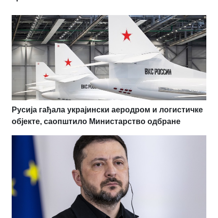
Русија гађала украјински аеродром и логистичке
објекте, саопштило Министарство одбране