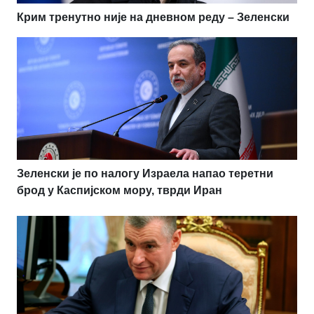
Крим тренутно није на дневном реду – Зеленски
Зеленски је по налогу Израела напао теретни
брод у Каспијском мору, тврди Иран