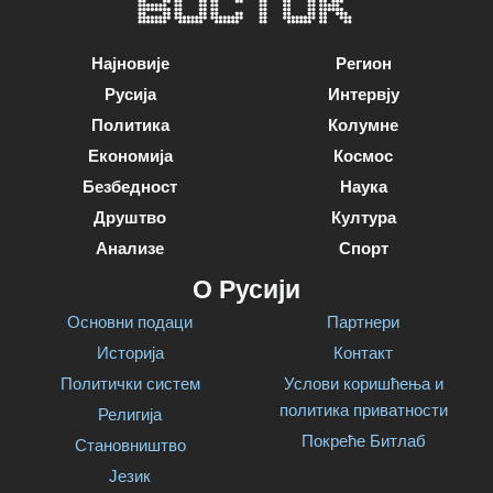
Најновије
Регион
Русија
Интервју
Политика
Колумне
Економија
Космос
Безбедност
Наука
Друштво
Култура
Анализе
Спорт
О Русији
Основни подаци
Партнери
Историја
Контакт
Политички систем
Услови коришћења и
политика приватности
Религија
Покреће Битлаб
Становништво
Језик